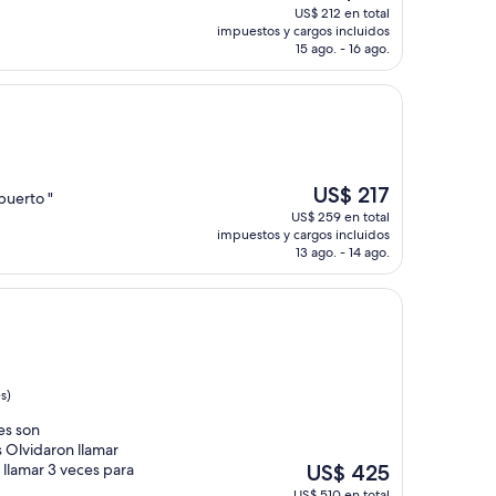
precio
US$ 212 en total
actual
impuestos y cargos incluidos
es
15 ago. - 16 ago.
de
US$ 181
El
US$ 217
puerto "
precio
US$ 259 en total
actual
impuestos y cargos incluidos
es
13 ago. - 14 ago.
de
US$ 217
s)
tes son
 Olvidaron llamar
El
llamar 3 veces para
US$ 425
precio
US$ 510 en total