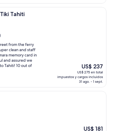
de
US$ 135
ti
iki Tahiti
)
treet from the ferry
per clean and staff
amara memory card in
ul and assured we
El
o Tahiti! 10 out of
US$ 237
precio
US$ 275 en total
actual
impuestos y cargos incluidos
es
31 ago. - 1 sept.
de
US$ 237
n
El
US$ 181