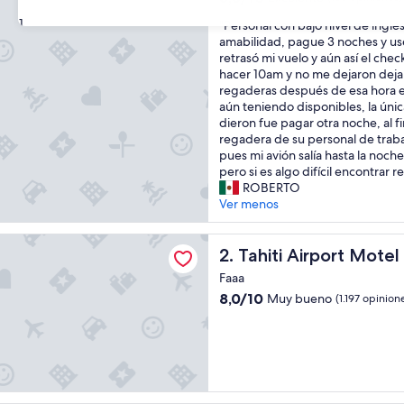
estrellas
de
31
"
"Personal con bajo nivel de inglé
10,
P
amabilidad, pague 3 noches y us
Excelente,
e
retrasó mi vuelo y aún así el chec
(166
r
hacer 10am y no me dejaron dejar
opiniones)
s
regaderas después de esa hora e
o
aún teniendo disponibles, la úni
n
dieron fue pagar otra noche, al f
a
regadera de su personal de trab
l
pues mi avión salía hasta la noche,
c
pero si es algo difícil encontrar r
o
ROBERTO
n
Ver menos
b
a
irport Motel
j
Tahiti Airport Motel
2. Tahiti Airport Motel
o
Faaa
n
8.0
8,0/10
Muy bueno
(1.197 opinion
i
de
v
10,
e
Muy
l
bueno,
d
(1.197
e
opiniones)
i