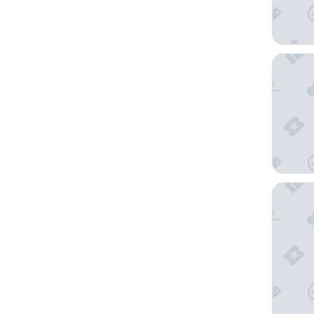
Manaev
Hilton H