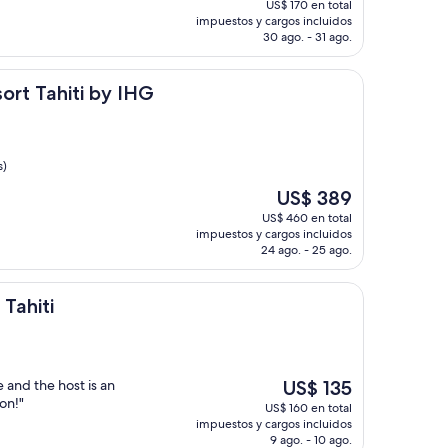
US$ 170 en total
actual
impuestos y cargos incluidos
es
30 ago. - 31 ago.
de
US$ 150
ti by IHG
sort Tahiti by IHG
s)
El
US$ 389
precio
US$ 460 en total
actual
impuestos y cargos incluidos
es
24 ago. - 25 ago.
de
US$ 389
Tahiti
El
 and the host is an
US$ 135
precio
on!"
US$ 160 en total
actual
impuestos y cargos incluidos
es
9 ago. - 10 ago.