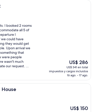
US$ 152
t
hts. I booked 2 rooms
ccommodate all 5 of
departure I
f we could have
ing they would get
ble. Upon arrival we
s something that
re were people
El
ere wasn't much
US$ 286
precio
te our request. ...
US$ 341 en total
actual
impuestos y cargos incluidos
es
16 ago. - 17 ago.
de
US$ 286
t House
El
US$ 150
precio