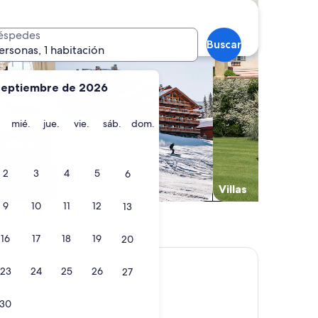
éspedes
Buscar
ersonas, 1 habitación
septiembre de 2026
martes
miércoles
jueves
viernes
sábado
domingo
mié.
jue.
vie.
sáb.
dom.
2
3
4
5
6
Chalets
Villas
9
10
11
12
13
e
16
17
18
19
20
23
24
25
26
27
30