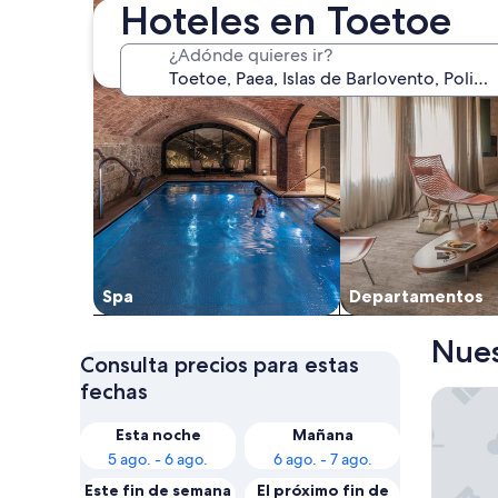
Hoteles en Toetoe
¿Adónde quieres ir?
Spa
Departamentos
Nues
Consulta precios para estas
fechas
Pension 
Esta noche
Mañana
5 ago. - 6 ago.
6 ago. - 7 ago.
Este fin de semana
El próximo fin de