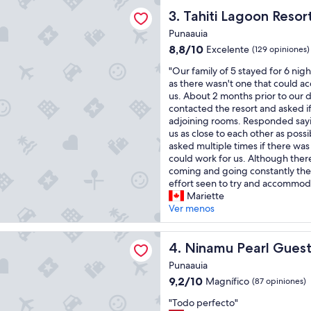
agoon Resort
n
Tahiti Lagoon Resort
3. Tahiti Lagoon Resor
g
l
Punaauia
é
8.8
8,8/10
Excelente
(129 opiniones)
s
de
,
"
"Our family of 5 stayed for 6 nig
10,
n
O
as there wasn't one that could a
Excelente,
i
u
us. About 2 months prior to our 
(129
n
r
contacted the resort and asked i
opiniones)
g
f
adjoining rooms. Responded say
u
a
us as close to each other as possi
n
m
asked multiple times if there wa
a
i
could work for us. Although the
a
l
coming and going constantly th
m
y
effort seen to try and accommoda
a
o
Mariette
b
f
Ver menos
i
5
l
s
Pearl Guest House
i
t
Ninamu Pearl Guest House
4. Ninamu Pearl Gues
d
a
Punaauia
a
y
9.2
9,2/10
Magnífico
(87 opiniones)
d
e
de
,
d
"
"Todo perfecto"
10,
p
f