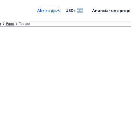
•
Abrir app
USD
Anunciar una prop
o
Paea
Toetoe