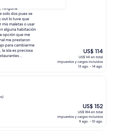
s, ninguna
e solo dos pues se
k out lo tuve que
 mis maletas o usar
n alguna habitación
ca opción que me
inal me prestaron
ajo para cambiarme
El
 la isla es preciosa
US$ 114
precio
estaurantes...
US$ 141 en total
actual
impuestos y cargos incluidos
es
13 ago. - 14 ago.
de
US$ 114
es)
El
US$ 152
precio
US$ 184 en total
actual
impuestos y cargos incluidos
es
9 ago. - 10 ago.
de