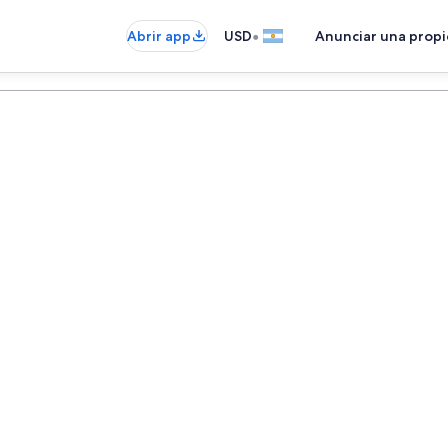
•
Abrir app
USD
Anunciar una prop