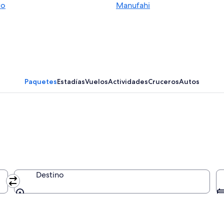
to
Manufahi
Paquetes
Estadías
Vuelos
Actividades
Cruceros
Autos
Destino
Destino