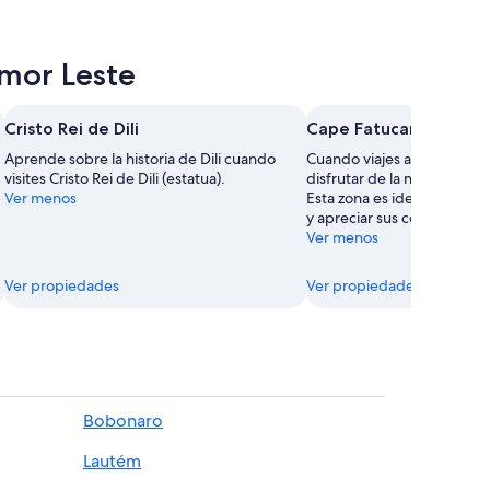
imor Leste
Cristo Rei de Dili
Cape Fatucama
Aprende sobre la historia de Dili cuando
Cuando viajes a Dili, haz t
visites Cristo Rei de Dili (estatua).
disfrutar de la naturaleza
Ver menos
Esta zona es ideal para rela
y apreciar sus coloridos arr
Ver menos
Ver propiedades
Ver propiedades
Bobonaro
Lautém