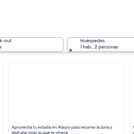
Una playa
k-out
Huéspedes
a
1 hab., 2 personas
Un arreci
a de hierba con una estructura piramidal y un muro de piedra con cruces.
Atauro
B
Aprovecha tu estadía en Atauro para recorrer la zona y
disfrutar todo lo que te ofrece.