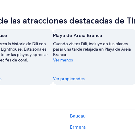
e las atracciones destacadas de T
ouse
Playa de Areia Branca
ca la historia de Dili con
Cuando visites Dili, incluye en tus planes
ol Lighthouse. Esta zona es
pasar una tarde relajada en Playa de Areia
rte en las playas y apreciar
Branca.
ecifes de coral.
Ver menos
s
Ver propiedades
Baucau
Ermera