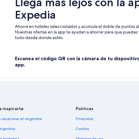
Llega más lejos con la a
Hoteles en Laleia
Expedia
Hoteles en Maubisse
Ahorra en hoteles seleccionados y acumula el doble de puntos al 
Nuestras ofertas en la app te ayudan a ahorrar para que puedas v
todo desde donde estés.
Escanea el código QR con la cámara de tu dispositiv
app.
a inspirarte
Políticas
a vacacionar en Argentina
Privacidad
Argentina
Cookies
en Argentina
Términos de uso