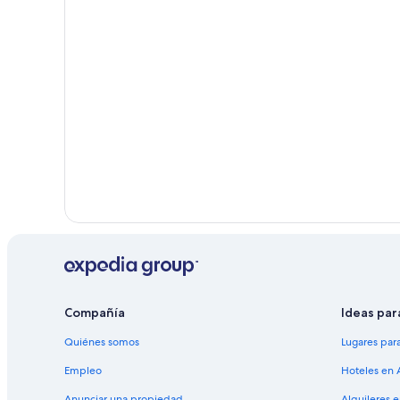
Hoteles en Gleno
Hoteles en Barique
Compañía
Ideas par
Quiénes somos
Lugares par
Empleo
Hoteles en 
Anunciar una propiedad
Alquileres 