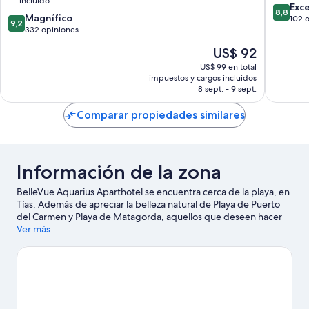
incluido
8.8
Exc
8,8
9.2
Magnífico
de
102 
9,2
de
332 opiniones
10,
10,
Excelent
El
US$ 92
Magnífico,
102
precio
332
US$ 99 en total
opinion
actual
impuestos y cargos incluidos
opiniones
es
8 sept. - 9 sept.
de
US$ 92
Comparar propiedades similares
Información de la zona
BelleVue Aquarius Aparthotel se encuentra cerca de la playa, en
Tías. Además de apreciar la belleza natural de Playa de Puerto
del Carmen y Playa de Matagorda, aquellos que deseen hacer
una actividad pueden ir a Puerto deportivo Marina Rubicón.
Ver más
También vale la pena conocer Centro de artesanía La Antigua
Escuela de Yaiza y Go Karting San Bartolomé. Las actividades
como snorkel y windsurf ofrecen una gran oportunidad de
disfrutar del agua y, si buscas un poco de adrenalina, puedes
hacer caminatas o ciclismo en senderos y paseos a caballo en los
alrededores.
Visitar nuestra guía de viaje de Tías