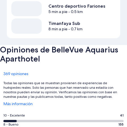
Centro deportivo Fariones
5 min a pie
- 0.5 km
Timanfaya Sub
8 min a pie
- 0.7 km
Opiniones de BelleVue Aquarius
Aparthotel
Opiniones
369 opiniones
Todas las opiniones que se muestran provienen de experiencias de
huéspedes reales. Solo las personas que han reservado una estadía con
nosotros pueden enviar su opinión. Verificamos las opiniones con base en
nuestras pautas y las publicamos todas, tanto positivas como negativas.
Se
Más información
abre
en
Evaluación:
10 - Excelente
41
una
10
nueva
Evaluación:
8 - Bueno
155