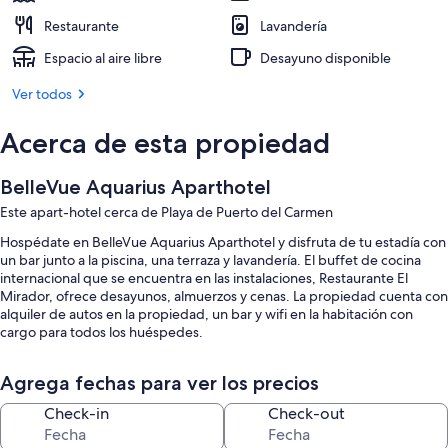
Restaurante
Lavandería
Espacio al aire libre
Desayuno disponible
Ver todos
Acerca de esta propiedad
BelleVue Aquarius Aparthotel
Este apart-hotel cerca de Playa de Puerto del Carmen
Hospédate en BelleVue Aquarius Aparthotel y disfruta de tu estadía con
un bar junto a la piscina, una terraza y lavandería. El buffet de cocina
internacional que se encuentra en las instalaciones, Restaurante El
Mirador, ofrece desayunos, almuerzos y cenas. La propiedad cuenta con
alquiler de autos en la propiedad, un bar y wifi en la habitación con
cargo para todos los huéspedes.
También encontrarás los siguientes beneficios:
Agrega fechas para ver los precios
Una piscina al aire libre y una piscina para niños con sillones
reclinables de piscina y sombrillas
Check-in
Check-out
Desayuno buffet con cargo, un cajero automático o servicios