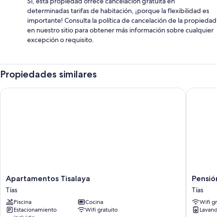
Sí, esta propiedad ofrece cancelación gratuita en
determinadas tarifas de habitación, ¡porque la flexibilidad es
importante! Consulta la política de cancelación de la propiedad
en nuestro sitio para obtener más información sobre cualquier
excepción o requisito.
Propiedades similares
Apartamentos Tisalaya
Pensión
Apartamentos
Pensión
Apartamentos Tisalaya
Pensi
Tisalaya
MAGEC
Tías
Tías
Tías
Tías
Piscina
Cocina
Wifi g
Estacionamiento
Wifi gratuito
Lavand