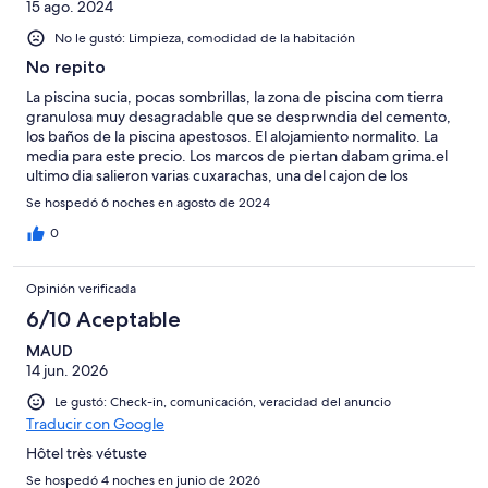
15 ago. 2024
No le gustó: Limpieza, comodidad de la habitación
No repito
La piscina sucia, pocas sombrillas, la zona de piscina com tierra
granulosa muy desagradable que se desprwndia del cemento,
los baños de la piscina apestosos. El alojamiento normalito. La
media para este precio. Los marcos de piertan dabam grima.el
ultimo dia salieron varias cuxarachas, una del cajon de los
cubiertos. Camas comodas. 20 minutos para dos raxiones de
Se hospedó 6 noches en agosto de 2024
papas fritas. ( bien de precio y ricas) El colmo ,me estallo el bote
dw ketxhup ,que estaba fermentado en el cuerpo y en la cara y
0
no solo no me ayudaron ,osino que el camarero oriental se rió de
mi y me dijo que me habia pasado agitando( si no hubiera sofo
Opinión verificada
poesto, hubieramos xomido mas dias alli( comida rapida,bpero
buena pinta y buen precio) es un " todo incluido" por lo que ya
6/10 Aceptable
se sabe que el sercicio es muy de batalla, aunque pagues. Otra
MAUD
noche, dos cubatas etiquera, nos los querian poner en vasito de
14 jun. 2026
plastico y cocacola de grifo... Al final conseguimos que nos lo
pusiwra en un vaso decente, pero lo tuvimos que tomar con el
Le gustó: Check-in, comunicación, veracidad del anuncio
camarero vigilandonos en una mesa del comedor( todo estilo).
Traducir con Google
La tv en version original, y no la cambiaron( yo no podia por el
mando en modo hotel) Personal de limpieza y socorrista, muy
Hôtel très vétuste
bien. Recepcion correctos, y bien. Jonatan, de animacion, se
Se hospedó 4 noches en junio de 2026