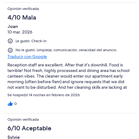
Opinión verificada
4/10 Mala
Joan
10 mar. 2026
Le gustó: Check-in
No le gustó: Limpieza, comunicación, veracidad del anuncio
Traducir con Google
Reception staff are excellent. After that it’s downhill. Food is
terrible! Not fresh, highly processed and dining area has school
canteen vibes. The cleaner would enter our apartment early
morning (often before 9am) and ignore requests that we did
not want to be disturbed. And her cleaning skills are lacking at
the best of times. Entire place needs attention. Two others had
Se hospedó 14 noches en febrero de 2026
lots of cockroaches in their apartments but we were lucky to
avoid unwanted guests.
0
Opinión verificada
6/10 Aceptable
Sylvie