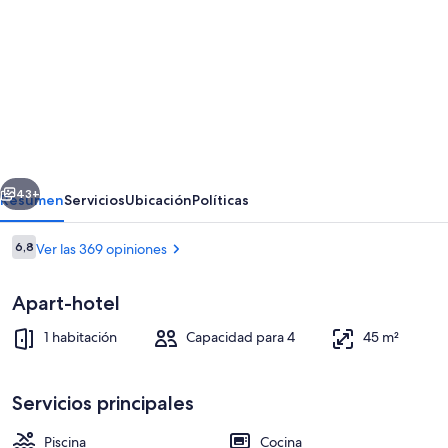
fotos
de
BelleVue
Aquarius
Aparthotel
erior
Siguiente
43+
Resumen
Servicios
Ubicación
Políticas
Opiniones
6,8
Ver las 369 opiniones
6,8 de 10
Apart-hotel
1 habitación
Capacidad para 4
45 m²
Servicios principales
Una piscina al aire libre, sombrillas, sil
Piscina
Cocina