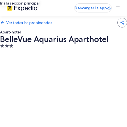
Ir a la sección principal
Descargar la app
Ver todas las propiedades
Apart-hotel
BelleVue Aquarius Aparthotel
Propiedad
de
3.0
estrellas
Galería
de