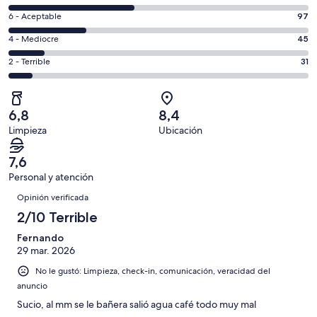
-
ventana
8
Excelente.
Evaluación:
6 - Aceptable
97
-
41
6
Bueno.
Evaluación:
4 - Mediocre
45
de
-
155
4
369
Aceptable.
Evaluación:
2 - Terrible
31
de
-
opiniones
97
2
369
Mediocre.
de
-
opiniones
45
369
Terrible.
de
6,8
8,4
opiniones
31
369
Limpieza
Ubicación
de
opiniones
369
7,6
opiniones
Personal y atención
Opiniones
Opinión verificada
2/10 Terrible
Fernando
29 mar. 2026
No le gustó: Limpieza, check-in, comunicación, veracidad del
anuncio
Sucio, al mm se le bañera salió agua café todo muy mal