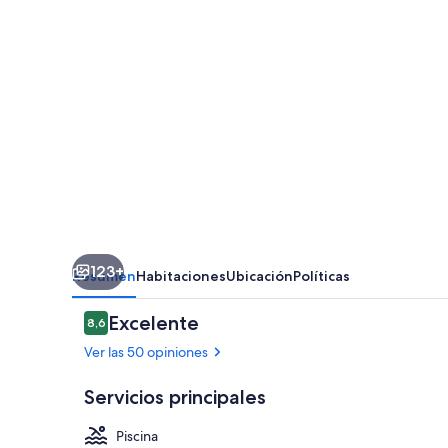
123+
Resumen
Habitaciones
Ubicación
Políticas
Opiniones
Excelente
8,6
8,6 de 10
Ver las 50 opiniones
Servicios principales
Piscina