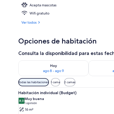
Acepta mascotas
Una piscina al
Wifi gratuito
Ver todos
Opciones de habitación
Consulta la disponibilidad para estas fec
Consulta la disponibilidad para hoy ago 8 - ago 9
Consulta la d
Hoy
ago 8 - ago 9
Filtros
Todas las habitaciones
1 cama
2 camas
disponibles
Ver
Una habitación pequeña y bien 
para
12
Habitación individual (Budget)
todas
las
Muy buena
las
8,0
habitaciones
8,0 de 10
(1
1 opinión
fotos
opinión)
16 m²
de