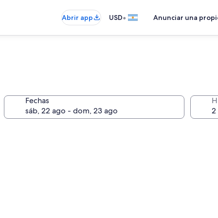
•
Abrir app
USD
Anunciar una prop
Fechas
H