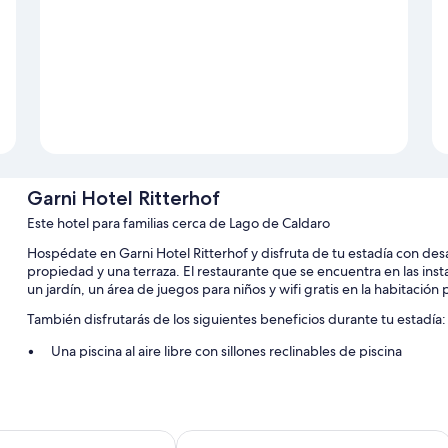
Garni Hotel Ritterhof
Este hotel para familias cerca de Lago de Caldaro
Hospédate en Garni Hotel Ritterhof y disfruta de tu estadía con des
propiedad y una terraza. El restaurante que se encuentra en las insta
un jardín, un área de juegos para niños y wifi gratis en la habitació
También disfrutarás de los siguientes beneficios durante tu estadía:
Una piscina al aire libre con sillones reclinables de piscina
Estacionamiento gratis
Alquiler de bicicletas, un punto de carga para vehículos eléctri
Resguardo de equipaje, asistencia turística y para la compra de 
Ideal Park