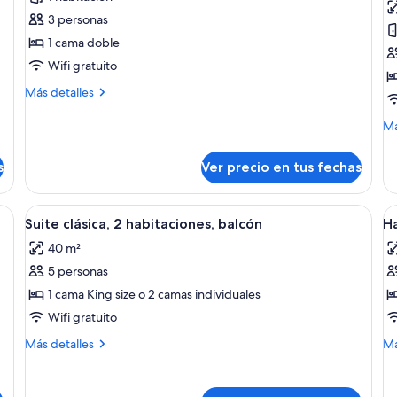
Habitación
H
3 personas
doble,
d
1 cama doble
balcón
C
Wifi gratuito
1
Más
Más detalles
h
detalles
b
sobre
M
Má
Habitación
de
doble,
so
s
Ver precio en tus fechas
balcón
Ha
do
Co
 con cama, escritorio, silla, televisor y perchero con zapatos.
Ver
Una habitación de hotel moderna con 
V
16
1
Suite clásica, 2 habitaciones, balcón
Ha
todas
t
ha
40 m²
las
ba
la
5 personas
fotos
f
de
d
1 cama King size o 2 camas individuales
Suite
H
Wifi gratuito
clásica,
d
Más
M
Más detalles
Má
2
b
detalles
de
habitaciones,
sobre
1
so
Suite
Ha