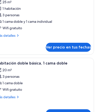
25 m²
abitación
1 habitación
oble
3 personas
onfort,
1 cama doble y 1 cama individual
abitación,
Wifi gratuito
alcón
ás
s detalles
talles
bre
Ver precio en tus fechas
bitación
ble
nfort,
dos camas, un escritorio de madera y un perchero.
er
Una habitación de hotel con cama, mesitas d
16
bitación doble básica, 1 cama doble
odas
bitación,
20 m²
lcón
s
3 personas
otos
e
1 cama doble
abitación
Wifi gratuito
oble
ás
s detalles
ásica,
talles
bre
bitación