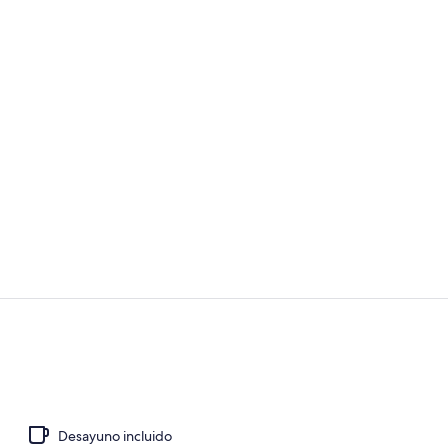
Desayuno buf
Interior
Desayuno incluido