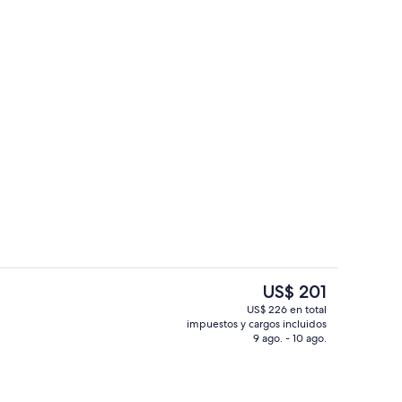
fet incluido todos los días
Una piscina al aire libre, sillones recli
El
US$ 201
precio
US$ 226 en total
actual
impuestos y cargos incluidos
Exterior
es
9 ago. - 10 ago.
de
US$ 201