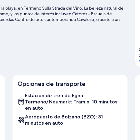
la playa, en Termeno Sulla Strada del Vino. La belleza natural del
me, y los puntos de interés incluyen Catores - Escuela de
e pierdas Centro de arte contemporáneo Cavalese, o asiste a un
 como windsurf ofrecen una gran oportunidad de disfrutar del
aminatas o ciclismo en senderos en los alrededores.
Visitar nuestra
Opciones de transporte
Estación de tren de Egna
Termeno/Neumarkt Tramin: 10 minutos
en auto
Aeropuerto de Bolzano (BZO): 31
minutos en auto