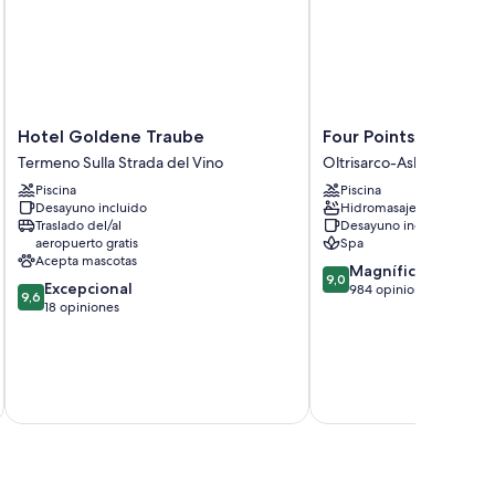
ciones como ropa de cama de alta calidad. Además, brindan
as habitaciones:
Hotel
Four
Hotel Goldene Traube
Four Points by Sher
Goldene
Points
Termeno Sulla Strada del Vino
Oltrisarco-Aslago
te
Traube
by
Piscina
Piscina
Termeno
Sheraton
Desayuno incluido
Hidromasaje
Sulla
Bolzano
Traslado del/al
Desayuno incluido
Strada
Oltrisarco-
aeropuerto gratis
Spa
del
Aslago
Acepta mascotas
9.0
Magnífico
Vino
9,0
9.6
Excepcional
de
984 opiniones
9,6
de
18 opiniones
10,
10,
Magnífico,
Excepcional,
984
18
opiniones
impuestos 
opiniones