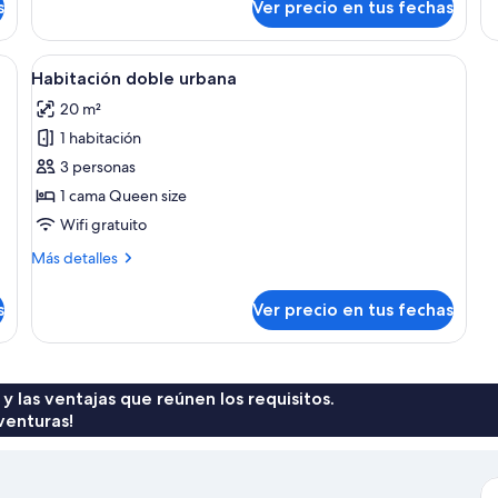
balcón
c
s
Ver precio en tus fechas
clásica,
do
d
2
bá
habitaciones,
1
dos lámparas de noche, mesita de noche, espejo en la pared y ventana con c
Ver
Un lavamanos con grifo cromado, un e
balcón
ca
6
Habitación doble urbana
todas
do
20 m²
las
1 habitación
fotos
de
3 personas
Habitación
1 cama Queen size
doble
Wifi gratuito
urbana
Más
Más detalles
detalles
sobre
s
Ver precio en tus fechas
Habitación
doble
urbana
 y las ventajas que reúnen los requisitos.
venturas!