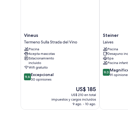
Vineus
Steiner
Vineus
Steiner
Termeno
Laives
Termeno Sulla Strada del Vino
Laives
Sulla
Piscina
Piscina
Strada
Acepta mascotas
Desayuno inc
del
Estacionamiento
Spa
Vino
incluido
Piscina infant
Wifi gratuito
9.0
Magnífic
9,0
9.6
Excepcional
de
91 opinione
9,6
de
30 opiniones
10,
10,
Magnífico,
El
US$ 185
Excepcional,
91
precio
30
US$ 210 en total
opiniones
actual
impuestos y cargos incluidos
opiniones
es
9 ago. - 10 ago.
de
US$ 185