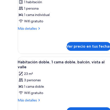
1 habitación
Habitación
1 persona
individual
1 cama individual
(Budget)
Wifi gratuito
Más
Más detalles
detalles
sobre
Habitación
individual
Ver precio en tus fecha
(Budget)
Ver
Una habitación de hotel moderna
17
Habitación doble, 1 cama doble, balcón, vista al
todas
valle
las
23 m²
fotos
3 personas
de
1 cama doble
Habitación
doble,
Wifi gratuito
1
Más
Más detalles
cama
detalles
sobre