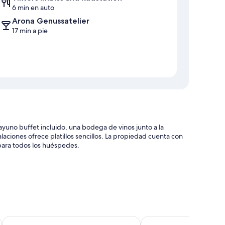
6 min en auto
Arona Genussatelier
17 min a pie
ayuno buffet incluido, una bodega de vinos junto a la
laciones ofrece platillos sencillos. La propiedad cuenta con
n para todos los huéspedes.
cos y áreas para no fumadores
entradas y periódicos gratis
Hotel Goldene Traube
Four Points by Sherato