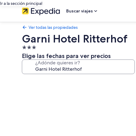
Ir a la sección principal
Buscar viajes
Ver todas las propiedades
Garni Hotel Ritterhof
Propiedad
de
Elige las fechas para ver precios
3.0
¿Adónde quieres ir?
estrellas
Galería
de
fotos
de
Garni
Hotel
Ritterhof