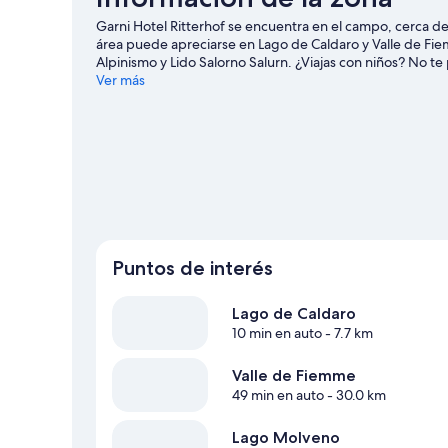
Garni Hotel Ritterhof se encuentra en el campo, cerca de 
área puede apreciarse en Lago de Caldaro y Valle de Fiem
Alpinismo y Lido Salorno Salurn. ¿Viajas con niños? No t
evento o partido en Palaonda (estadio). Las actividades
Ver más
agua y, si buscas un poco de adrenalina, puedes hacer c
guía de viaje de Termeno Sulla Strada del Vino
Puntos de interés
Lago de Caldaro
10 min en auto
- 7.7 km
Valle de Fiemme
49 min en auto
- 30.0 km
Lago Molveno