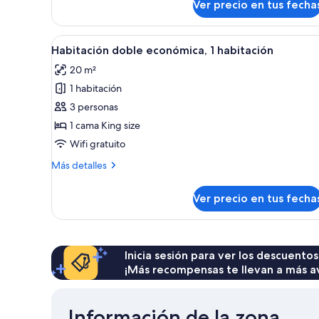
doble,
Ver precio en tus fecha
Habitación
balcón,
doble,
vista
1
Ver
Habitación de hotel con cama, 
10
al
cama
Habitación doble económica, 1 habitación
todas
doble,
valle
20 m²
balcón,
las
vista
1 habitación
fotos
al
de
3 personas
valle
Habitación
1 cama King size
doble
Wifi gratuito
económica,
Más
Más detalles
1
detalles
habitación
sobre
Ver precio en tus fecha
Habitación
doble
económica,
1
habitación
Inicia sesión para ver los descuentos
¡Más recompensas te llevan a más a
Información de la zona