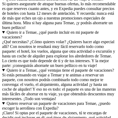
Si quieres asegurarte de atrapar buenas ofertas, lo más recomendable
es que reserves cuanto antes, y en Expedia puedes consultar precios
de hoteles con hasta 12 meses de antelación. Y recuerda: nunca está
de más que eches un ojo a nuestras promociones especiales de
última hora. Mira si hay alguna para Temae, ¡y podrás ahorrarte un
buen pellizco!
Quiero ir a Temae, ¿qué puedo incluir en mi paquete de
vacaciones?
¿Qué necesitas? ¿Cómo quieres volar? ¿Quieres hacer algo especial
allí? Con nosotros te resultará muy fácil reservarlo todo como
paquete: el hotel, los vuelos, alguna que otra actividad o excursión y
hasta un coche de alquiler para explorar los alrededores de Temae.
Lo cierto es que todo depende de ti y de tus intereses. Y la mejor
parte: ¡conseguirás ahorrarte un buen pellizco en tu viaje!
Quiero ir a Temae, ¿qué ventajas tiene el paquete de vacaciones?
Si estás pensando en viajar a Temae y te animas a reservar un
paquete, con nosotros podrás combinarlo todo como mejor te
convenga: el vuelo, el alojamiento, alguna actividad ¡y hasta un
coche de alquiler! Y eso no es todo: el paquete es una de las maneras
más fáciles de ahorrar en tu viaje, ya que obtendrás descuentos muy
interesentes. ¡Todo son ventajas!
Quiero reservar un paquete de vacaciones para Temae, ¿puedo
escoger la aerolínea con Expedia?
¡Claro! Si optas por el paquete de vacaciones, tú te encargas de
decidir qué incluyes en él: qué tipos de alojamiento, qué actividad...