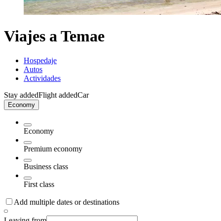
Viajes a Temae
Hospedaje
Autos
Actividades
Stay added
Flight added
Car
Economy
Economy
Premium economy
Business class
First class
Add multiple dates or destinations
Leaving from