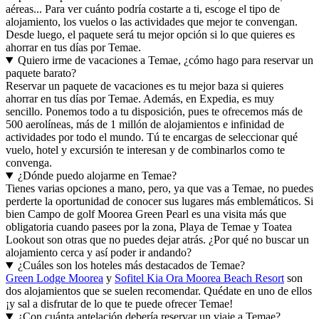
aéreas... Para ver cuánto podría costarte a ti, escoge el tipo de
alojamiento, los vuelos o las actividades que mejor te convengan.
Desde luego, el paquete será tu mejor opción si lo que quieres es
ahorrar en tus días por Temae.
Quiero irme de vacaciones a Temae, ¿cómo hago para reservar un
paquete barato?
Reservar un paquete de vacaciones es tu mejor baza si quieres
ahorrar en tus días por Temae. Además, en Expedia, es muy
sencillo. Ponemos todo a tu disposición, pues te ofrecemos más de
500 aerolíneas, más de 1 millón de alojamientos e infinidad de
actividades por todo el mundo. Tú te encargas de seleccionar qué
vuelo, hotel y excursión te interesan y de combinarlos como te
convenga.
¿Dónde puedo alojarme en Temae?
Tienes varias opciones a mano, pero, ya que vas a Temae, no puedes
perderte la oportunidad de conocer sus lugares más emblemáticos. Si
bien Campo de golf Moorea Green Pearl es una visita más que
obligatoria cuando pasees por la zona, Playa de Temae y Toatea
Lookout son otras que no puedes dejar atrás. ¿Por qué no buscar un
alojamiento cerca y así poder ir andando?
¿Cuáles son los hoteles más destacados de Temae?
Green Lodge Moorea
y
Sofitel Kia Ora Moorea Beach Resort
son
dos alojamientos que se suelen recomendar. Quédate en uno de ellos
¡y sal a disfrutar de lo que te puede ofrecer Temae!
¿Con cuánta antelación debería reservar un viaje a Temae?