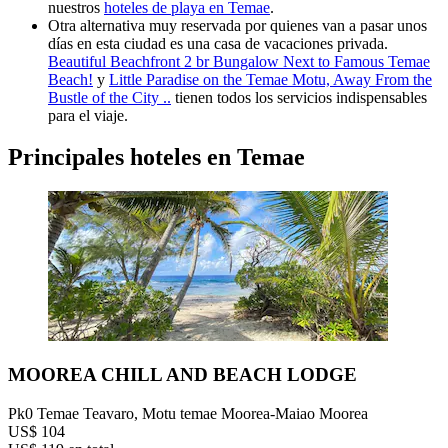
nuestros
hoteles de playa en Temae
.
Otra alternativa muy reservada por quienes van a pasar unos
días en esta ciudad es una casa de vacaciones privada.
Beautiful Beachfront 2 br Bungalow Next to Famous Temae
Beach!
y
Little Paradise on the Temae Motu, Away From the
Bustle of the City ..
tienen todos los servicios indispensables
para el viaje.
Principales hoteles en Temae
MOOREA CHILL AND BEACH LODGE
Pk0 Temae Teavaro, Motu temae Moorea-Maiao Moorea
US$ 104