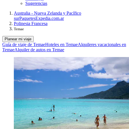
Sugerencias
Australia - Nueva Zelanda y Pacífico
sur
Paquetes
Expedia.com.ar
Polinesia Francesa
Temae
Planear mi viaje
Guía de viaje de Temae
Hoteles en Temae
Alquileres vacacionales en
Temae
Alquiler de autos en Temae