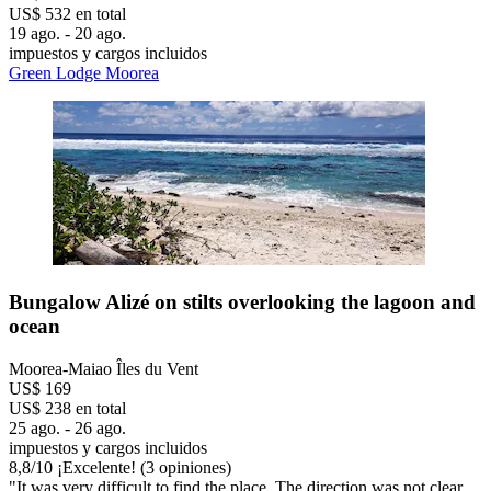
US$ 532 en total
19 ago. - 20 ago.
impuestos y cargos incluidos
Green Lodge Moorea
Bungalow Alizé on stilts overlooking the lagoon and
ocean
Moorea-Maiao Îles du Vent
US$ 169
US$ 238 en total
25 ago. - 26 ago.
impuestos y cargos incluidos
8,8
/
10
¡Excelente! (3 opiniones)
"It was very difficult to find the place. The direction was not clear.