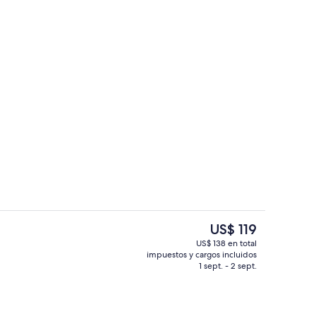
Salas de tratamiento para parejas, tr
El
US$ 119
precio
US$ 138 en total
actual
impuestos y cargos incluidos
es; se sirve desayuno, almuerzo y cena
Una piscina techada, guardavidas en 
es
1 sept. - 2 sept.
de
US$ 119