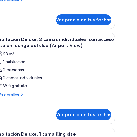
ize
talles
bre
bitación
Ver precio en tus fechas
tándar,
ma
escritorio, una silla y un amplio ventanal con cortinas.
er
Habitación de hotel con dos camas, un escritori
ng
5
bitación Deluxe, 2 camas individuales, con acceso
odas
ze
 salón lounge del club (Airport View)
s
28 m²
otos
1 habitación
e
2 personas
abitación
eluxe,
2 camas individuales
Wifi gratuito
amas
ás
s detalles
ndividuales,
talles
on
bre
bitación
cceso
Ver precio en tus fechas
luxe,
alón
mas
escritorio, una silla y un amplio ventanal con cortinas.
er
Ropa de cama de alta calidad y cubrecamas
4
dividuales,
ounge
bitación Deluxe, 1 cama King size