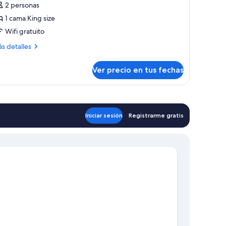
2 personas
1 cama King size
ama
Wifi gratuito
ing
ze,
ás
s detalles
talles
on
bre
cceso
Ver precio en tus fechas
bitación
ecutiva,
alón
ma
ounge
ng
el
Iniciar sesión
Registrarme gratis
e,
lub
n
ceso
lón
unge
l
ub