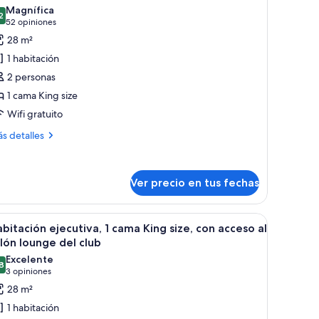
odas
n
el
Magnífica
ceso
s
2
9,2 de 10
(52
52 opiniones
lub
otos
opiniones)
28 m²
Airport
lón
e
unge
iew)
1 habitación
abitación
l
2 personas
ub
eluxe,
irport
1 cama King size
ew)
Wifi gratuito
ama
ing
ás
s detalles
ize
talles
bre
bitación
Ver precio en tus fechas
luxe,
ma
 de recepción moderno, un gran mural abstracto y un suelo pulido.
er
Ropa de cama de alta calidad y cubrecamas
ng
5
bitación ejecutiva, 1 cama King size, con acceso al
odas
ze
lón lounge del club
s
Excelente
8
otos
8,8 de 10
(3
3 opiniones
e
opiniones)
28 m²
abitación
1 habitación
ecutiva,