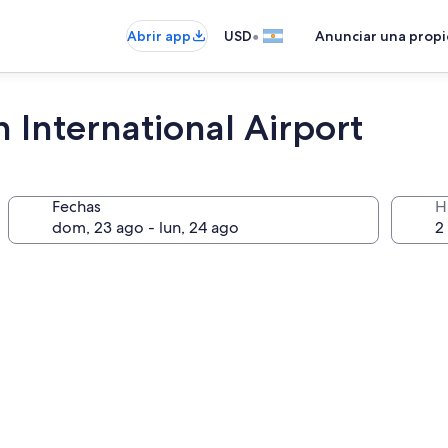
•
Abrir app
USD
Anunciar una prop
 International Airport
Fechas
H