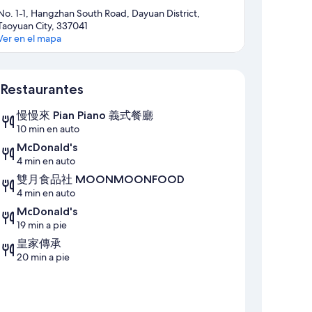
No. 1-1, Hangzhan South Road, Dayuan District,
Taoyuan City, 337041
Ver en el mapa
Mapa
Restaurantes
慢慢來 Pian Piano 義式餐廳
10 min en auto
McDonald's
4 min en auto
雙月食品社 MOONMOONFOOD
4 min en auto
McDonald's
19 min a pie
皇家傳承
20 min a pie