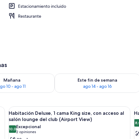
Estacionamiento incluido
Restaurante
has
isponibilidad para mañana ago 10 - ago 11
Consulta la disponibilidad para este 
Mañana
Este fin de semana
go 10 - ago 11
ago 14 - ago 16
as, un escritorio, una silla y un amplio ventanal con vistas a la ciudad.
Ver
Habitación de hotel con una cama grande
V
4
Habitación Deluxe, 1 cama King size, con acceso al
Ha
todas
t
salón lounge del club (Airport View)
las
la
8,
Excepcional
10,0
fotos
f
10,0 de 10
(2
2 opiniones
de
d
opiniones)