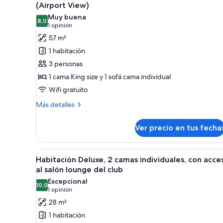
todas
size
(Airport View)
(Airport
las
Muy buena
View)
8,0
fotos
8,0 de 10
(1
1 opinión
de
opinión)
57 m²
Suite
1 habitación
ejecutiva,
3 personas
1
1 cama King size y 1 sofá cama individual
cama
Wifi gratuito
King
size
Más
Más detalles
detalles
con
sobre
sofá
Ver precio en tus fecha
Suite
cama
ejecutiva,
(Airport
1
Ver
Habitación de hotel con dos cam
4
cama
Habitación Deluxe, 2 camas individuales, con acce
View)
todas
King
al salón lounge del club
size
las
Excepcional
con
10,0
fotos
10,0 de 10
(1
1 opinión
sofá
de
opinión)
28 m²
cama
Habitación
(Airport
1 habitación
View)
Deluxe,