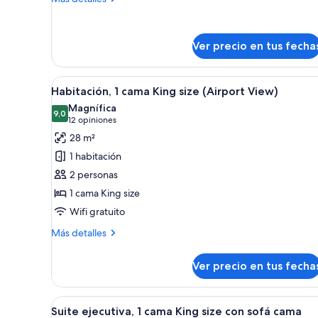
con
detalles
sobre
sofá
Suite,
cama
Ver precio en tus fecha
1
(Airport
cama
King
View)
Ver
Habitación de hotel con una cam
size
6
Habitación, 1 cama King size (Airport View)
todas
con
Magnífica
sofá
las
9,0
9,0 de 10
(12
12 opiniones
cama
fotos
opiniones)
28 m²
(Airport
de
View)
1 habitación
Habitación,
2 personas
1
1 cama King size
cama
Wifi gratuito
King
size
Más
Más detalles
(Airport
detalles
sobre
View)
Ver precio en tus fecha
Habitación,
1
cama
Ver
Una habitación de hotel moder
5
King
Suite ejecutiva, 1 cama King size con sofá cama