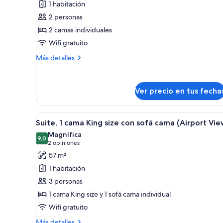
1 habitación
Habitación,
2 personas
2
2 camas individuales
camas
Wifi gratuito
individuales
(Airport
Más
Más detalles
View)
detalles
sobre
Habitación,
Ver precio en tus fecha
2
camas
individuales
Ver
Una habitación de hotel moder
(Airport
5
Suite, 1 cama King size con sofá cama (Airport Vie
todas
View)
Magnífica
las
9,0
9,0 de 10
(2
2 opiniones
fotos
opiniones)
57 m²
de
1 habitación
Suite,
3 personas
1
1 cama King size y 1 sofá cama individual
cama
Wifi gratuito
King
size
Más
Más detalles