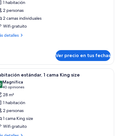
1 habitación
abitación,
2 personas
2 camas individuales
amas
Wifi gratuito
ndividuales
ás
s detalles
talles
bre
bitación,
Ver precio en tus fechas
mas
dividuales
, un escritorio, una silla, un sofá y vistas a la ciudad.
er
Ropa de cama de alta calidad y cubrecamas
5
bitación estándar, 1 cama King size
odas
Magnífica
s
0
9,0 de 10
(40
40 opiniones
otos
opiniones)
28 m²
e
1 habitación
abitación
2 personas
stándar,
1 cama King size
Wifi gratuito
ama
ing
ás
s detalles