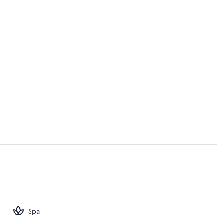
Recepción
2 restaurant
Spa