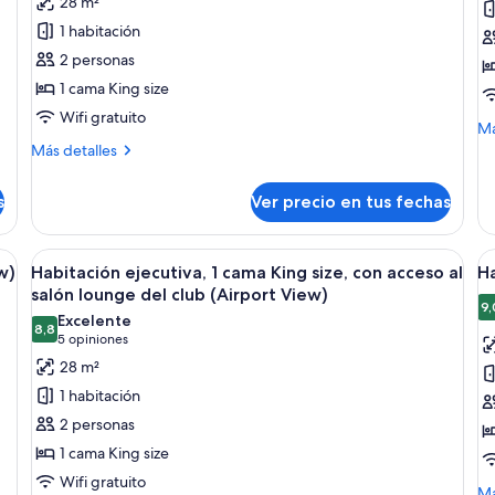
28 m²
Habitación
H
1 habitación
Deluxe,
2
2 personas
1
c
1 cama King size
cama
i
Wifi gratuito
King
M
Má
size,
de
Más
Más detalles
so
detalles
con
Ha
sobre
acceso
s
Ver precio en tus fechas
2
Habitación
al
ca
Deluxe,
in
salón
1
na con un televisor grande, un sofá, una mesita y una cama.
Ver
Habitación de hotel con una cama grande
V
6
cama
w)
Habitación ejecutiva, 1 cama King size, con acceso al
Ha
lounge
todas
t
King
salón lounge del club (Airport View)
del
size,
las
la
9,
Excelente
club
con
8,8
fotos
f
8,8 de 10
(5
5 opiniones
acceso
(Airport
de
d
opiniones)
28 m²
al
View)
Habitación
H
salón
1 habitación
lounge
ejecutiva,
e
2 personas
del
1
1
club
1 cama King size
cama
c
(Airport
Wifi gratuito
King
K
View)
M
Má