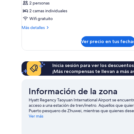
2 personas
2
2 camas individuales
camas
Wifi gratuito
individuales,
con
Más
Más detalles
detalles
acceso
sobre
al
Ver precio en tus fecha
Habitación
salón
Deluxe,
lounge
2
camas
del
individuales,
Inicia sesión para ver los descuentos
club
con
¡Más recompensas te llevan a más a
acceso
al
salón
Información de la zona
lounge
del
Hyatt Regency Taoyuan International Airport se encuentr
club
acceso a una estación de tren/metro. Aquellos que quier
Puerto pesquero de Zhuwei, mientras que quienes desee
a Museo etnográfico Taoyuan Hakka Culture Hall. ¿Quieres
Ver más
vistazo al calendario de actividades de Estadio Internac
este hotel al transporte público: la Estación de metro Ai
viaje de Ciudad de Taoyuan