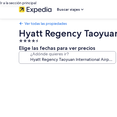
Ir a la sección principal
Buscar viajes
Ver todas las propiedades
Hyatt Regency Taoyuan
Propiedad
de
Elige las fechas para ver precios
4.5
¿Adónde quieres ir?
estrellas
Galería
de
fotos
de
Hyatt
Regency
Taoyuan