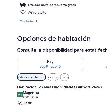
Traslado del/al aeropuerto gratis
Exterior
Wifi gratuito
Ver todos
Opciones de habitación
Consulta la disponibilidad para estas fec
Consulta la disponibilidad para hoy ago 9 - ago 10
Consulta la d
Hoy
ago 9 - ago 10
a
Filtros
Todas las habitaciones
2 camas
1 cama
disponibles
Ver
Habitación de hotel con dos cam
para
5
Habitación, 2 camas individuales (Airport View)
todas
las
Magnífica
las
9,0
habitaciones
9,0 de 10
(6
6 opiniones
fotos
opiniones)
28 m²
de