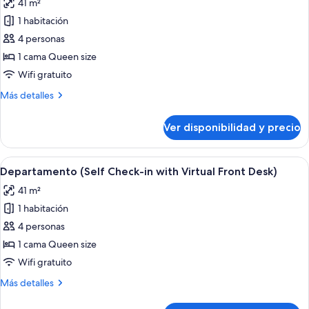
41 m²
with
las
Virtual
1 habitación
fotos
Front
de
4 personas
Desk)
Departamento
1 cama Queen size
(Self
Wifi gratuito
Check-
Más
Más detalles
in
detalles
with
sobre
Ver disponibilidad y precio
Departamento
Virtual
(Self
Front
Check-
Ver
Una habitación de hotel moderna con cama
Desk)
6
in
Departamento (Self Check-in with Virtual Front Desk)
todas
with
41 m²
Virtual
las
Front
1 habitación
fotos
Desk)
de
4 personas
Departamento
1 cama Queen size
(Self
Wifi gratuito
Check-
Más
Más detalles
in
detalles
with
sobre