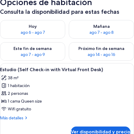
Opciones de habitación
Consulta la disponibilidad para estas fechas
Consulta la disponibilidad para hoy ago 6 - ago 7
Consulta la disponibilidad pa
Hoy
Mañana
ago 6 - ago 7
ago 7 - ago 8
Consulta la disponibilidad para este fin de semana ago 7 - ag
Consulta la disponibilidad par
Este fin de semana
Próximo fin de semana
ago 7 - ago 9
ago 14 - ago 16
Ver
Espacio para trabajar con laptop, wifi
8
Estudio (Self Check-in with Virtual Front Desk)
todas
38 m²
las
1 habitación
fotos
de
2 personas
Estudio
1 cama Queen size
(Self
Wifi gratuito
Check-
Más
Más detalles
in
detalles
with
sobre
Ver disponibilidad y precio
Estudio