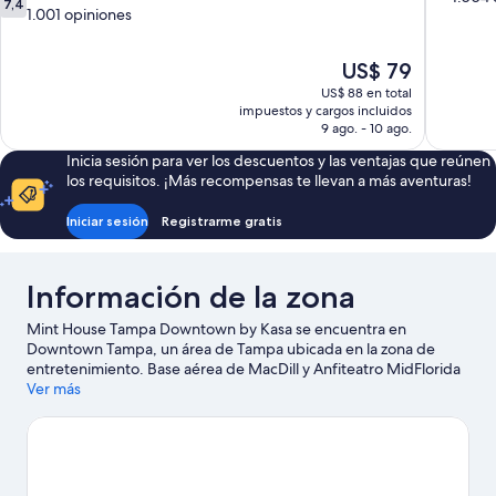
7,4
de
1.001 opiniones
10,
10,
Excepcion
Bueno,
1.004
El
US$ 79
1.001
opiniones
precio
opiniones
US$ 88 en total
actual
impuestos y cargos incluidos
es
9 ago. - 10 ago.
de
Inicia sesión para ver los descuentos y las ventajas que reúnen
US$ 79
los requisitos. ¡Más recompensas te llevan a más aventuras!
Iniciar sesión
Registrarme gratis
Información de la zona
Mint House Tampa Downtown by Kasa se encuentra en
Downtown Tampa, un área de Tampa ubicada en la zona de
entretenimiento. Base aérea de MacDill y Anfiteatro MidFlorida
Credit Union son lugares culturales emblemáticos, y algunos de
Ver más
los puntos de interés más populares del área incluyen Florida
Aquarium y ZooTampa en Lowry Park. ¿Quieres asistir a un
evento o partido? Échale un vistazo a lo que sucede en
Benchmark International Arena o Estadio Raymond James.
Visitar nuestra guía de viaje de Tampa