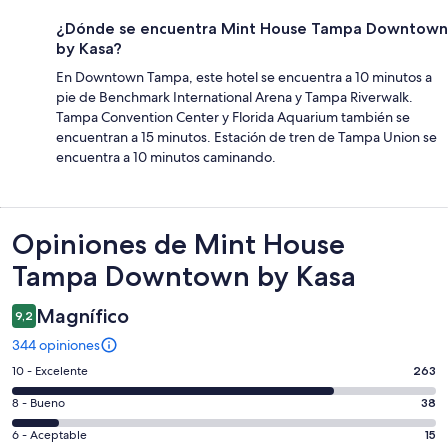
¿Dónde se encuentra Mint House Tampa Downtown
by Kasa?
En Downtown Tampa, este hotel se encuentra a 10 minutos a
pie de Benchmark International Arena y Tampa Riverwalk.
Tampa Convention Center y Florida Aquarium también se
encuentran a 15 minutos. Estación de tren de Tampa Union se
encuentra a 10 minutos caminando.
Opiniones
Opiniones de Mint House
Tampa Downtown by Kasa
Magnífico
9,2
344 opiniones
Evaluación:
10 - Excelente
263
10
Evaluación:
8 - Bueno
38
-
8
Excelente.
Evaluación:
6 - Aceptable
15
-