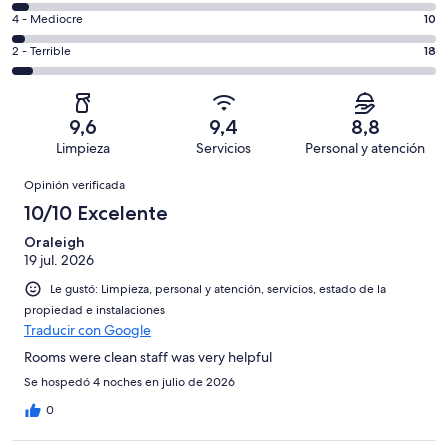
263
6
Bueno.
Evaluación:
4 - Mediocre
10
de
-
38
4
344
Aceptable.
Evaluación:
2 - Terrible
18
de
-
opiniones
15
2
344
Mediocre.
de
-
opiniones
10
344
Terrible.
de
9,6
9,4
8,8
opiniones
18
344
Limpieza
Servicios
Personal y atención
de
opiniones
Opiniones
344
Opinión verificada
opiniones
10/10 Excelente
Oraleigh
19 jul. 2026
Le gustó: Limpieza, personal y atención, servicios, estado de la
propiedad e instalaciones
Traducir con Google
Rooms were clean staff was very helpful
Se hospedó 4 noches en julio de 2026
0