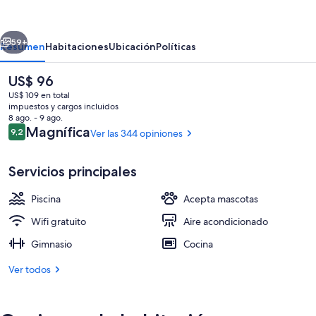
Tampa
Downtown
erior
Siguiente
by
59+
Resumen
Habitaciones
Ubicación
Políticas
Kasa
El
US$ 96
precio
US$ 109 en total
actual
impuestos y cargos incluidos
es
8 ago. - 9 ago.
de
Opiniones
Magnífica
9,2
Ver las 344 opiniones
9,2 de 10
US$ 96
Servicios principales
Lobby
Piscina
Acepta mascotas
Wifi gratuito
Aire acondicionado
Gimnasio
Cocina
Ver todos