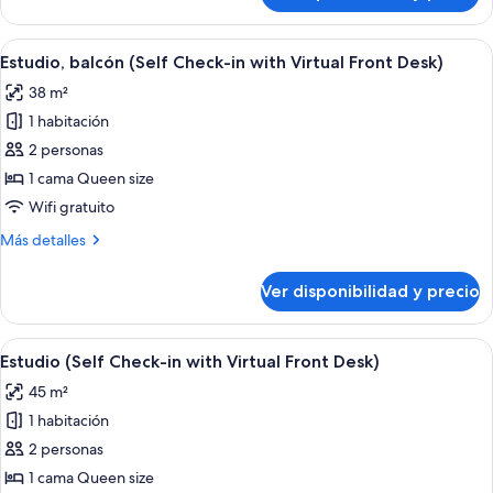
Virtual
(Self
Front
Check-
Ver
Espacio para trabajar con laptop, wifi
Desk)
7
in
Estudio, balcón (Self Check-in with Virtual Front Desk)
todas
with
38 m²
Virtual
las
Front
1 habitación
fotos
Desk)
de
2 personas
Estudio,
1 cama Queen size
balcón
Wifi gratuito
(Self
Más
Más detalles
Check-
detalles
in
sobre
Ver disponibilidad y precio
Estudio,
with
balcón
Virtual
(Self
Ver
Un dormitorio moderno con cama, mesit
Front
6
Check-
Estudio (Self Check-in with Virtual Front Desk)
todas
Desk)
in
45 m²
with
las
Virtual
1 habitación
fotos
Front
de
2 personas
Desk)
Estudio
1 cama Queen size