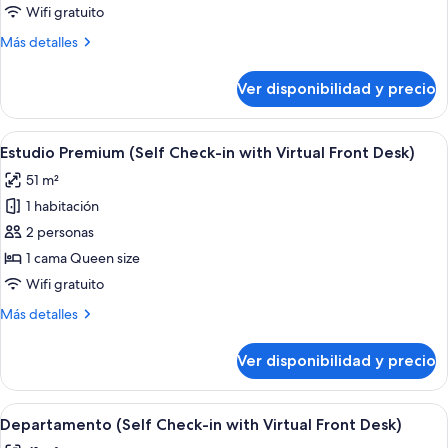
(Self
Wifi gratuito
Check-
Más
Más detalles
in
detalles
with
sobre
Ver disponibilidad y precio
Estudio
Virtual
(Self
Front
Check-
Ver
Espacio para trabajar con laptop, wifi
Desk)
6
in
Estudio Premium (Self Check-in with Virtual Front Desk)
todas
with
51 m²
Virtual
las
Front
1 habitación
fotos
Desk)
de
2 personas
Estudio
1 cama Queen size
Premium
Wifi gratuito
(Self
Más
Más detalles
Check-
detalles
in
sobre
Ver disponibilidad y precio
Estudio
with
Premium
Virtual
(Self
Ver
Una habitación de hotel moderna con cama
Front
7
Check-
Departamento (Self Check-in with Virtual Front Desk)
todas
Desk)
in