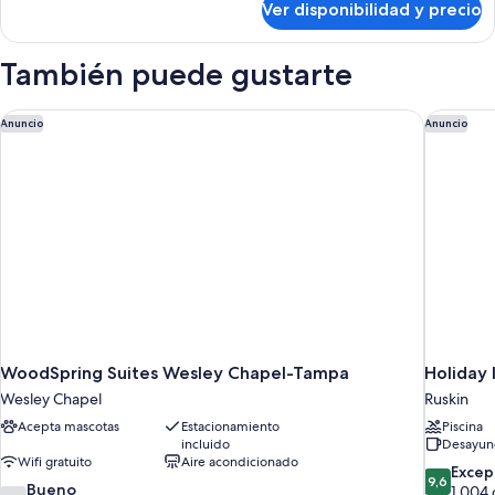
Ver disponibilidad y precio
Departamento
Virtual
(Self
Front
Check-
También puede gustarte
Desk)
in
with
Virtual
WoodSpring Suites Wesley Chapel-Tampa
Holiday 
Anuncio
Anuncio
Front
Desk)
WoodSpring Suites Wesley Chapel-Tampa
Holiday 
Wesley Chapel
Ruskin
Acepta mascotas
Estacionamiento
Piscina
incluido
Desayuno
Wifi gratuito
Aire acondicionado
9.6
Excep
9,6
7.4
Bueno
de
1.004 