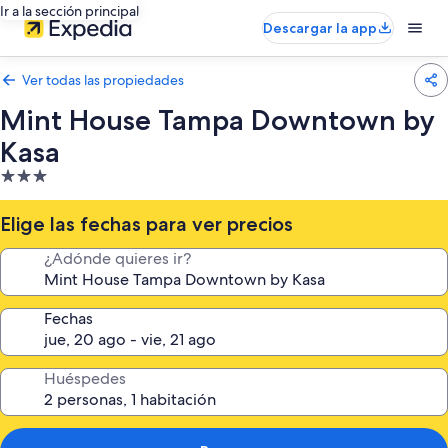
Ir a la sección principal
Descargar la app
Ver todas las propiedades
Mint House Tampa Downtown by
Kasa
Propiedad
de
3.0
Elige las fechas para ver precios
estrellas
¿Adónde quieres ir?
Fechas
Huéspedes