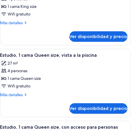
Hearing)
Bed,
estudio,
1 cama King size
Mobility
1
Wifi gratuito
&
cama
Hearing)
Más
Más detalles
King
detalles
size,
sobre
Ver disponibilidad y precio
vista
Suite
estudio,
a
1
Ver
Una habitación de hotel con cama, sofá,
la
7
cama
Estudio, 1 cama Queen size, vista a la piscina
todas
ciudad
King
27 m²
size,
las
vista
4 personas
fotos
a
de
1 cama Queen size
la
Estudio,
ciudad
Wifi gratuito
1
Más
Más detalles
cama
detalles
Queen
sobre
Ver disponibilidad y precio
Estudio,
size,
1
vista
cama
Ver
Una habitación de hotel con cama, sofá,
a
8
Queen
Estudio, 1 cama Queen size, con acceso para personas
todas