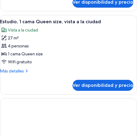
size,
Ver disponibilidad y precio
Estudio,
con
1
acceso
cama
Ver
Una habitación de hotel con cama, sofá,
10
para
Queen
Estudio, 1 cama Queen size, vista a la ciudad
todas
size,
personas
Vista a la ciudad
con
las
discapacitadas,
acceso
27 m²
fotos
bañera
para
de
4 personas
personas
(Mobility
Estudio,
discapacitadas,
1 cama Queen size
&
bañera
1
Wifi gratuito
Hearing)
(Mobility
cama
&
Más
Más detalles
Queen
Hearing)
detalles
size,
sobre
Ver disponibilidad y precio
Estudio,
vista
1
a
cama
la
Queen
ciudad
size,
vista
a
la
ciudad