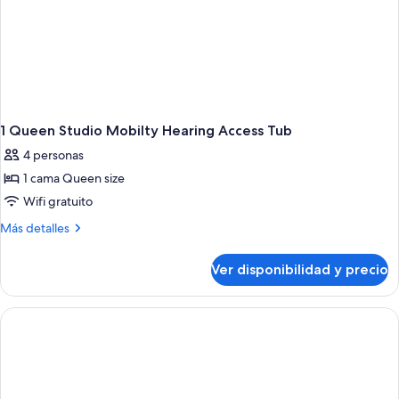
1 Queen Studio Mobilty Hearing Access Tub
4 personas
1 cama Queen size
Wifi gratuito
Más
Más detalles
detalles
sobre
Ver disponibilidad y precio
1
Queen
Studio
Mobilty
Hearing
Access
Tub