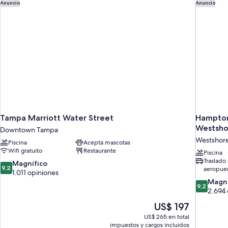
Tampa Marriott Water Street
Hampton 
Anuncio
Anuncio
Tampa Marriott Water Street
Hampton 
Westsho
Downtown Tampa
Westshor
Piscina
Acepta mascotas
Wifi gratuito
Restaurante
Piscina
Traslado 
9.2
Magnífico
9,2
aeropuer
de
1.011 opiniones
10,
9.2
Magní
9,2
Magnífico,
de
2.694 
1.011
10,
El
US$ 197
opiniones
Magnífico
precio
US$ 265 en total
2.694
actual
impuestos y cargos incluidos
opiniones