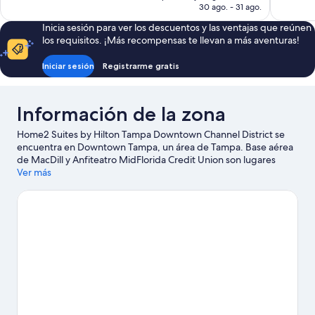
es
30 ago. - 31 ago.
de
Inicia sesión para ver los descuentos y las ventajas que reúnen
US$ 197
los requisitos. ¡Más recompensas te llevan a más aventuras!
Iniciar sesión
Registrarme gratis
Información de la zona
Home2 Suites by Hilton Tampa Downtown Channel District se
encuentra en Downtown Tampa, un área de Tampa. Base aérea
de MacDill y Anfiteatro MidFlorida Credit Union son lugares
culturales emblemáticos, y algunos de los puntos de interés más
Ver más
populares del área incluyen Florida Aquarium y ZooTampa en
Lowry Park. ¿Quieres asistir a un evento o partido? Échale un
vistazo a lo que sucede en Benchmark International Arena o
Estadio Raymond James.
Visitar nuestra guía de viaje de Tampa