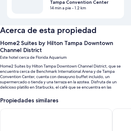
Tampa Convention Center
14 min a pie
- 1.2 km
Acerca de esta propiedad
Home2 Suites by Hilton Tampa Downtown
Channel District
Este hotel cerca de Florida Aquarium
Home2 Suites by Hilton Tampa Downtown Channel District, que se
encuentra cerca de Benchmark International Arena y de Tampa
Convention Center, cuenta con desayuno buffet incluido, un
supermercado o tienda y una terraza en la azotea. Disfruta de un
delicioso platillo en Starbucks, el café que se encuentra en las
instalaciones. Todos los huéspedes tendrán acceso a wifi gratis en la
habitación. Además, la propiedad cuenta con una cafetería y un servicio
Propiedades similares
de lavandería/tintorería.
Hampton Inn Tampa Downtown Channel District
Hyatt P
También se incluyen los siguientes beneficios:
Una piscina al aire libre con sillones reclinables de piscina y
sombrillas