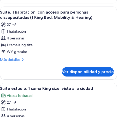
1
(1
habitación,
Ver
Una habitación de hotel moderna con un
King
9
en
Suite, 1 habitación, con acceso para personas
todas
Bed)
la
discapacitadas (1 King Bed, Mobility & Hearing)
esquina
las
27 m²
(1
fotos
King
1 habitación
de
Bed)
4 personas
Suite,
1
1 cama King size
habitación,
Wifi gratuito
con
Más
Más detalles
acceso
detalles
para
sobre
Ver disponibilidad y precio
Suite,
personas
1
discapacitadas
habitación,
Ver
Habitación de hotel con sofá, un peq
(1
9
con
Suite estudio, 1 cama King size, vista a la ciudad
todas
acceso
King
Vista a la ciudad
para
las
Bed,
personas
27 m²
fotos
Mobility
discapacitadas
de
1 habitación
&
(1
Suite
King
4 personas