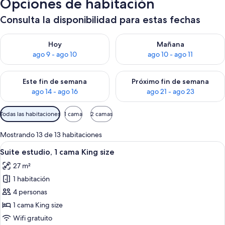
Opciones de habitación
Consulta la disponibilidad para estas fechas
Consulta la disponibilidad para hoy ago 9 - ago 10
Consulta la disponibilidad par
Hoy
Mañana
ago 9 - ago 10
ago 10 - ago 11
Consulta la disponibilidad para este fin de semana ago 14 - ag
Consulta la disponibilidad pa
Este fin de semana
Próximo fin de semana
ago 14 - ago 16
ago 21 - ago 23
Filtros
Todas las habitaciones
1 cama
2 camas
disponibles
para
Mostrando 13 de 13 habitaciones
las
Ver
Habitación de hotel con sofá, un peq
6
Suite estudio, 1 cama King size
habitaciones
todas
27 m²
las
1 habitación
fotos
de
4 personas
Suite
1 cama King size
estudio,
Wifi gratuito