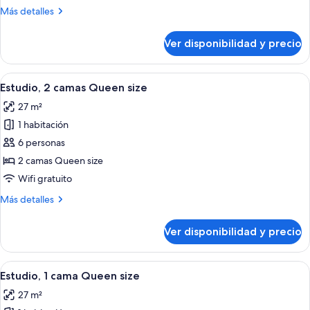
1
Más
Más detalles
cama
detalles
King
sobre
Ver disponibilidad y precio
Suite
size
estudio,
1
Ver
Una habitación de hotel con cama, sof
5
cama
Estudio, 2 camas Queen size
todas
King
27 m²
size
las
1 habitación
fotos
de
6 personas
Estudio,
2 camas Queen size
2
Wifi gratuito
camas
Más
Más detalles
Queen
detalles
size
sobre
Ver disponibilidad y precio
Estudio,
2
camas
Ver
Una habitación de hotel con cama, sofá,
6
Queen
Estudio, 1 cama Queen size
todas
size
27 m²
las