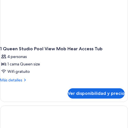
1 Queen Studio Pool View Mob Hear Access Tub
4 personas
1 cama Queen size
Wifi gratuito
Más
Más detalles
detalles
sobre
Ver disponibilidad y precio
1
Queen
Studio
Pool
View
Mob
Hear