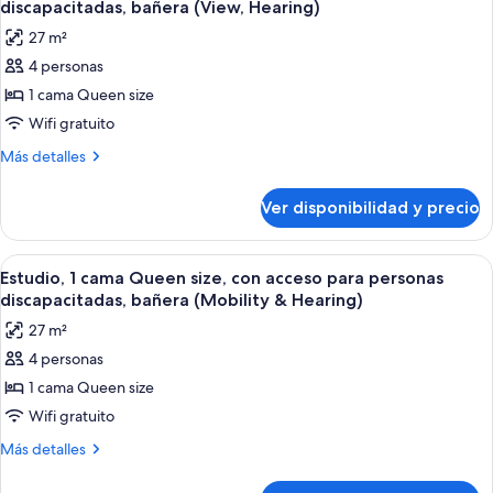
size,
la
discapacitadas, bañera (View, Hearing)
vista
las
piscina
27 m²
a
fotos
la
4 personas
de
piscina
1 cama Queen size
Estudio,
1
Wifi gratuito
cama
Más
Más detalles
Queen
detalles
sobre
size,
Ver disponibilidad y precio
Estudio,
con
1
acceso
cama
Ver
Una habitación de hotel con cama, sofá,
8
para
Queen
Estudio, 1 cama Queen size, con acceso para personas
todas
size,
personas
discapacitadas, bañera (Mobility & Hearing)
con
las
discapacitadas,
27 m²
acceso
fotos
bañera
para
4 personas
de
personas
(View,
1 cama Queen size
Estudio,
discapacitadas,
Hearing)
bañera
1
Wifi gratuito
(View,
cama
Más
Más detalles
Hearing)
Queen
detalles
sobre