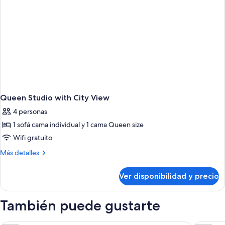
Access
Tub
Queen Studio with City View
4 personas
1 sofá cama individual y 1 cama Queen size
Wifi gratuito
Más
Más detalles
detalles
sobre
Ver disponibilidad y precio
Queen
Studio
with
También puede gustarte
City
View