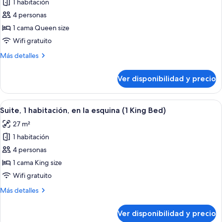
1 habitación
fotos
de
4 personas
Estudio,
1 cama Queen size
1
Wifi gratuito
cama
Más
Más detalles
Queen
detalles
size
sobre
Ver disponibilidad y precio
Estudio,
1
cama
Ver
Una habitación de hotel moderna con un
10
Queen
Suite, 1 habitación, en la esquina (1 King Bed)
todas
size
27 m²
las
1 habitación
fotos
de
4 personas
Suite,
1 cama King size
1
Wifi gratuito
habitación,
Más
Más detalles
en
detalles
la
sobre
Ver disponibilidad y precio
Suite,
esquina