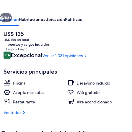
by
Hilton
erior
Siguiente
Tampa
88+
Resumen
Habitaciones
Ubicación
Políticas
Downtown
El
US$ 135
Channel
precio
US$ 155 en total
District
actual
impuestos y cargos incluidos
es
31 ago. - 1 sept.
de
Opiniones
Excepcional
9,4
Ver las 1.081 opiniones
9,4 de 10
US$ 135
Servicios principales
Una piscina al aire libre, sombrillas, sil
Piscina
Desayuno incluido
Acepta mascotas
Wifi gratuito
Restaurante
Aire acondicionado
Ver todos