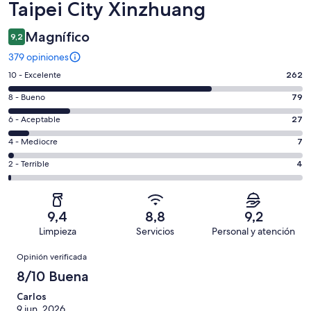
Taipei City Xinzhuang
Magnífico
9,2
379 opiniones
Evaluación:
10 - Excelente
262
10
Evaluación:
8 - Bueno
79
-
8
Excelente.
Evaluación:
6 - Aceptable
27
-
262
6
Bueno.
Evaluación:
4 - Mediocre
7
de
-
79
4
379
Aceptable.
Evaluación:
2 - Terrible
4
de
-
opiniones
27
2
379
Mediocre.
de
-
opiniones
7
379
Terrible.
de
9,4
8,8
9,2
opiniones
4
379
Limpieza
Servicios
Personal y atención
de
opiniones
Opiniones
379
Opinión verificada
opiniones
8/10 Buena
Carlos
9 jun. 2026