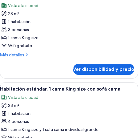
todas
size
Vista a la ciudad
las
28 m²
fotos
de
1 habitación
Habitación
3 personas
estándar,
1 cama King size
1
Wifi gratuito
cama
Más
Más detalles
King
detalles
size,
sobre
Ver disponibilidad y precio
bañera
Habitación
estándar,
1
Ver
Ropa de cama hipoalergénica y cubre
5
cama
Habitación estándar, 1 cama King size con sofá cama
todas
King
Vista a la ciudad
size,
las
bañera
28 m²
fotos
de
1 habitación
Habitación
4 personas
estándar,
1 cama King size y 1 sofá cama individual grande
1
Wifi gratuito