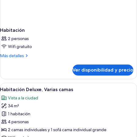
Habitación
2 personas
Wifi gratuito
Más
Más detalles
detalles
sobre
Ver disponibilidad y precio
Habitación
Ver
Una habitación de hotel moderna con un
5
Habitación Deluxe, Varias camas
todas
Vista a la ciudad
las
34 m²
fotos
de
1 habitación
Habitación
4 personas
Deluxe,
2 camas individuales y 1 sofá cama individual grande
Varias