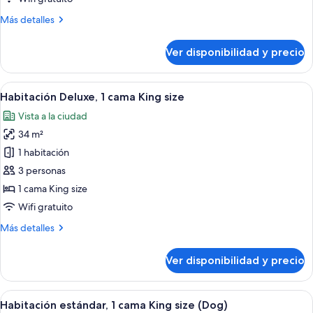
cama
Más
Más detalles
King
detalles
size
sobre
Ver disponibilidad y precio
con
Habitación
estándar,
sofá
1
Ver
Una habitación de hotel moderna con un
cama
6
cama
Habitación Deluxe, 1 cama King size
todas
King
Vista a la ciudad
size
las
con
34 m²
fotos
sofá
de
1 habitación
cama
Habitación
3 personas
Deluxe,
1 cama King size
1
Wifi gratuito
cama
Más
Más detalles
King
detalles
size
sobre
Ver disponibilidad y precio
Habitación
Deluxe,
1
Ver
Ropa de cama hipoalergénica y cubre
7
cama
Habitación estándar, 1 cama King size (Dog)