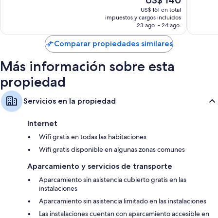
US$ 140
Excelente,
758
precio
283
US$ 161 en total
opinion
Ropa de cama hipoalergénica y cubrecamas
actual
impuestos y cargos incluidos
opiniones
es
Baños con secadores de pelo y shampoo
23 ago. - 24 ago.
de
Smart TV de 55 pulgadas con canales de televisión vía satélite
US$ 140
Comparar propiedades similares
Armarios o vestidores, calefacción y servicio de limpieza diario
Más información sobre esta
propiedad
Servicios en la propiedad
Internet
Wifi gratis en todas las habitaciones
Wifi gratis disponible en algunas zonas comunes
Aparcamiento y servicios de transporte
Aparcamiento sin asistencia cubierto gratis en las
instalaciones
Aparcamiento sin asistencia limitado en las instalaciones
Las instalaciones cuentan con aparcamiento accesible en