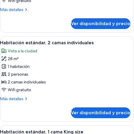
Wifi gratuito
camas
Más
Más detalles
detalles
sobre
Ver disponibilidad y precio
Habitación
Deluxe,
Varias
Ver
Habitación de hotel con dos camas, un e
5
camas
Habitación estándar, 2 camas individuales
todas
Vista a la ciudad
las
28 m²
fotos
de
1 habitación
Habitación
2 personas
estándar,
2 camas individuales
2
Wifi gratuito
camas
Más
Más detalles
individuales
detalles
sobre
Ver disponibilidad y precio
Habitación
estándar,
2
Ver
Ropa de cama hipoalergénica y cubre
5
camas
Habitación estándar, 1 cama King size