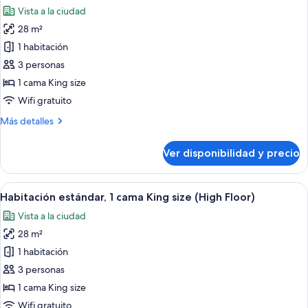
todas
King
Vista a la ciudad
size
las
28 m²
fotos
de
1 habitación
Habitación
3 personas
estándar,
1 cama King size
1
Wifi gratuito
cama
Más
Más detalles
King
detalles
size
sobre
Ver disponibilidad y precio
(Dog)
Habitación
estándar,
1
Ver
Ropa de cama hipoalergénica y cubre
5
cama
Habitación estándar, 1 cama King size (High Floor)
todas
King
Vista a la ciudad
size
las
(Dog)
28 m²
fotos
de
1 habitación
Habitación
3 personas
estándar,
1 cama King size
1
Wifi gratuito