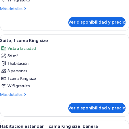
Wifi gratuito
camas
Más
Más detalles
individuales
detalles
sobre
Ver disponibilidad y precio
Habitación
Deluxe,
2
Ver
Una habitación de hotel moderna con un
7
camas
Suite, 1 cama King size
todas
individuales
Vista a la ciudad
las
56 m²
fotos
de
1 habitación
Suite,
3 personas
1
1 cama King size
cama
Wifi gratuito
King
Más
Más detalles
size
detalles
sobre
Ver disponibilidad y precio
Suite,
1
cama
Ver
Ropa de cama hipoalergénica y cubre
5
King
Habitación estándar, 1 cama King size, bañera