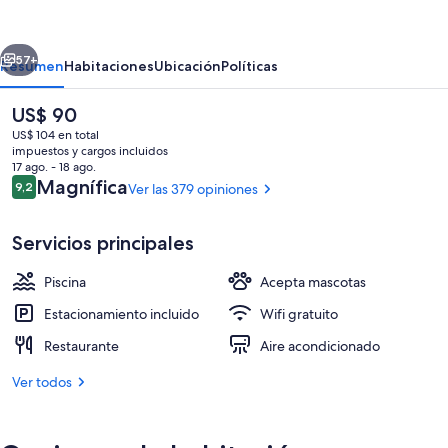
New
Taipei
erior
Siguiente
City
57+
Resumen
Habitaciones
Ubicación
Políticas
Xinzhuang
El
US$ 90
precio
US$ 104 en total
actual
impuestos y cargos incluidos
es
17 ago. - 18 ago.
de
Opiniones
Magnífica
9,2
Ver las 379 opiniones
9,2 de 10
US$ 90
Servicios principales
Una piscina al aire libre de temporada,
Piscina
Acepta mascotas
Estacionamiento incluido
Wifi gratuito
Restaurante
Aire acondicionado
Ver todos