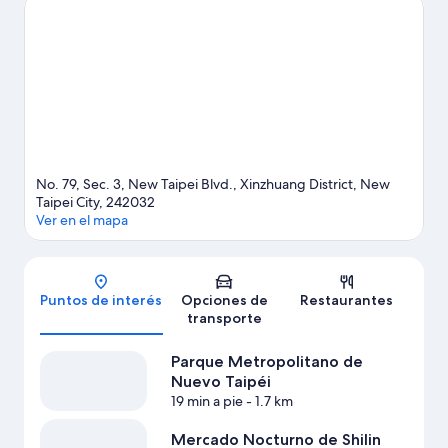
Parque Metropolitano de Nuevo Taipéi y Parque Xiangshan. No
te pierdas Zoo de Taipei.
Visitar nuestra guía de viaje de Nuevo
Taipéi
No. 79, Sec. 3, New Taipei Blvd., Xinzhuang District, New
Taipei City, 242032
Ver en el mapa
Mapa
Puntos de interés
Opciones de
Restaurantes
transporte
Parque Metropolitano de
Nuevo Taipéi
19 min a pie
- 1.7 km
Mercado Nocturno de Shilin