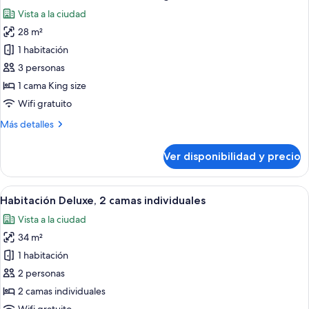
todas
individuales
Vista a la ciudad
las
28 m²
fotos
de
1 habitación
Habitación
3 personas
estándar,
1 cama King size
1
Wifi gratuito
cama
Más
Más detalles
King
detalles
size
sobre
Ver disponibilidad y precio
Habitación
estándar,
1
Ver
Ropa de cama hipoalergénica y cubre
6
cama
Habitación Deluxe, 2 camas individuales
todas
King
Vista a la ciudad
size
las
34 m²
fotos
de
1 habitación
Habitación
2 personas
Deluxe,
2 camas individuales
2