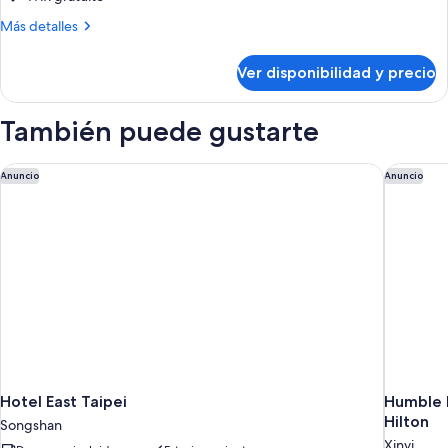
cama
Más
Más detalles
King
detalles
size
sobre
Ver disponibilidad y precio
(High
Habitación
estándar,
Floor)
1
También puede gustarte
cama
King
size
Hotel East Taipei
Humble H
Anuncio
Anuncio
(High
Floor)
Hotel East Taipei
Humble H
Hilton
Songshan
Xinyi