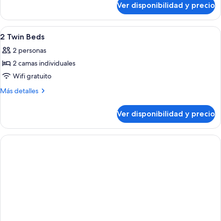
Bed
Ver disponibilidad y precio
1
King
Bed
Ver
Ropa de cama hipoalergénica y cubre
12
2 Twin Beds
todas
2 personas
las
2 camas individuales
fotos
de
Wifi gratuito
2
Más
Más detalles
Twin
detalles
sobre
Beds
Ver disponibilidad y precio
2
Twin
Beds