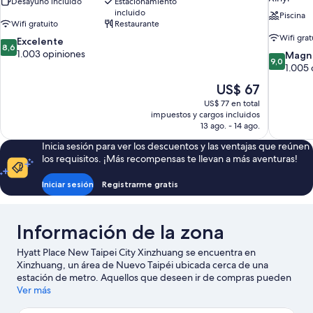
Desayuno incluido
Estacionamiento
incluido
Piscina
Wifi gratuito
Restaurante
Wifi grat
8.6
Excelente
8,6
de
1.003 opiniones
9.0
Magní
9,0
10,
de
1.005 
Excelente,
10,
El
US$ 67
1.003
Magnífico
precio
opiniones
US$ 77 en total
1.005
actual
impuestos y cargos incluidos
opiniones
es
13 ago. - 14 ago.
de
Inicia sesión para ver los descuentos y las ventajas que reúnen
US$ 67
los requisitos. ¡Más recompensas te llevan a más aventuras!
Iniciar sesión
Registrarme gratis
Información de la zona
Hyatt Place New Taipei City Xinzhuang se encuentra en
Xinzhuang, un área de Nuevo Taipéi ubicada cerca de una
estación de metro. Aquellos que deseen ir de compras pueden
visitar Plaza Honhui y Mercado Nocturno de Shilin, mientras que
Ver más
quienes quieran apreciar la belleza natural del área pueden ir a