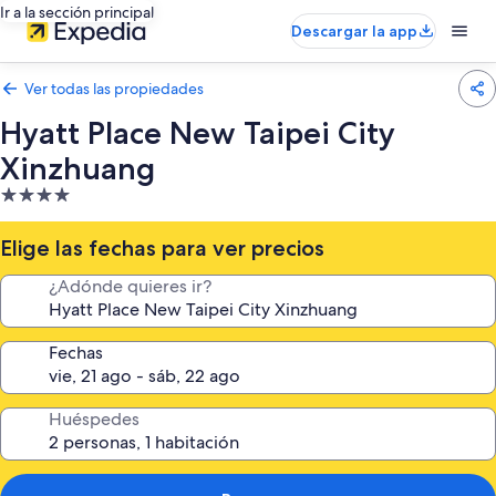
Ir a la sección principal
Descargar la app
Ver todas las propiedades
Hyatt Place New Taipei City
Xinzhuang
Propiedad
de
4.0
Elige las fechas para ver precios
estrellas
¿Adónde quieres ir?
Fechas
Huéspedes