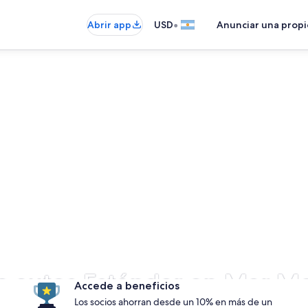
•
Abrir app
USD
Anunciar una prop
de autos Estándar en Mar M
Accede a beneficios
Los socios ahorran desde un 10% en más de un