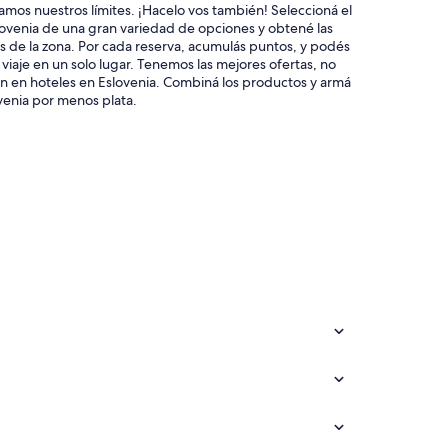
mos nuestros límites. ¡Hacelo vos también! Seleccioná el
lovenia de una gran variedad de opciones y obtené las
s de la zona. Por cada reserva, acumulás puntos, y podés
l viaje en un solo lugar. Tenemos las mejores ofertas, no
én en hoteles en Eslovenia. Combiná los productos y armá
venia por menos plata.