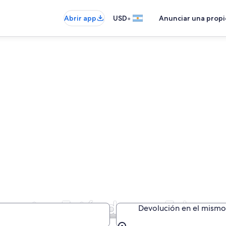
•
Abrir app
USD
Anunciar una prop
e autos Estándar en Esloven
Devolución en el mismo 