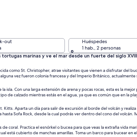
Un paisaj
k-out
Huéspedes
a
1 hab., 2 personas
 tortugas marinas y ve el mar desde un fuerte del siglo XVII
Una playa
cida como St. Christopher, atrae visitantes que vienen a disfrutar del bu
ue alguna vez fueron colonia francesa y del Imperio Británico, actualmente
la isla. Con una larga extensión de arena y pocas rocas, esta es la mejor
 tipo de calzado mientras estás en el agua, ya que es común que en la pla
a y océano.
. Kitts. Aparta un día para salir de excursión al borde del volcán y realiza
leva hasta Sofa Rock, desde la cual podrás ver dentro del cono del volcán. 
fes de coral. Practica el esnórkel o bucea para que veas la extraña vida ma
al está cubierto de manchas amarillas. Toma un barco para bucear en el 