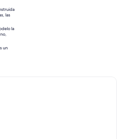
onstruida
s, las
odelo la
rno,
es un