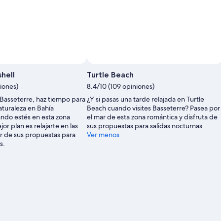
hell
Turtle Beach
iones)
8.4/10 (109 opiniones)
 Basseterre, haz tiempo para
¿Y si pasas una tarde relajada en Turtle
naturaleza en Bahía
Beach cuando visites Basseterre? Pasea por
ando estés en esta zona
el mar de esta zona romántica y disfruta de
or plan es relajarte en las
sus propuestas para salidas nocturnas.
ar de sus propuestas para
Ver menos
s.