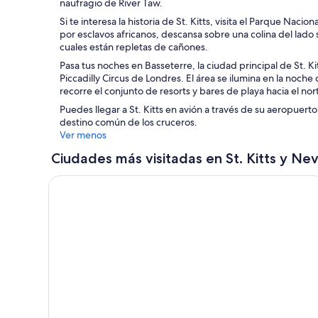
naufragio de River Taw.
Si te interesa la historia de St. Kitts, visita el Parque Nacio
por esclavos africanos, descansa sobre una colina del lado 
cuales están repletas de cañones.
Pasa tus noches en Basseterre, la ciudad principal de St. K
Piccadilly Circus de Londres. El área se ilumina en la noche
recorre el conjunto de resorts y bares de playa hacia el no
Puedes llegar a St. Kitts en avión a través de su aeropuert
destino común de los cruceros.
Ver menos
Ciudades más visitadas en St. Kitts y Nev