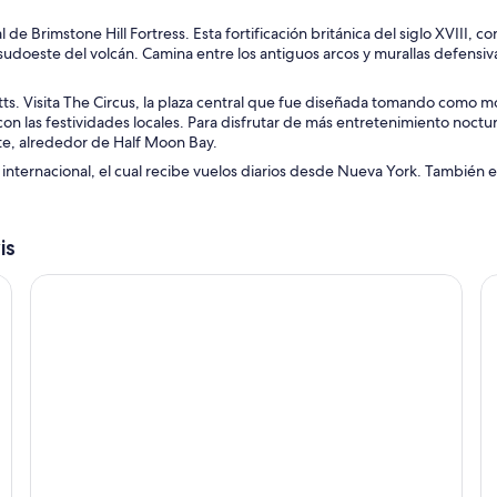
nal de Brimstone Hill Fortress. Esta fortificación británica del siglo XVIII, c
sudoeste del volcán. Camina entre los antiguos arcos y murallas defensiva
itts. Visita The Circus, la plaza central que fue diseñada tomando como m
 con las festividades locales. Para disfrutar de más entretenimiento noctu
rte, alrededor de Half Moon Bay.
o internacional, el cual recibe vuelos diarios desde Nueva York. También 
is