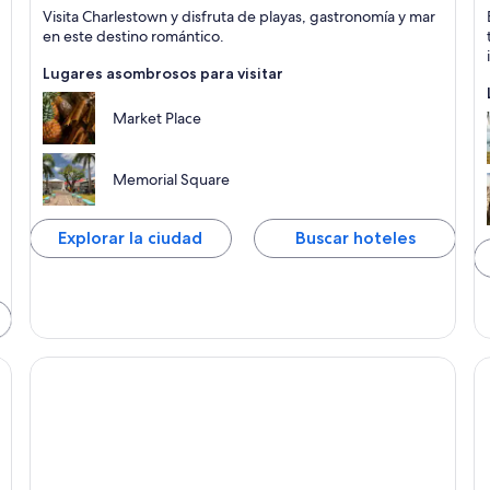
Charlestown
N
Visita Charlestown y disfruta de playas, gastronomía y mar
Comidas, Relajación y Playas
Pl
en este destino romántico.
Lugares asombrosos para visitar
Market Place
Memorial Square
Explorar la ciudad
Buscar hoteles