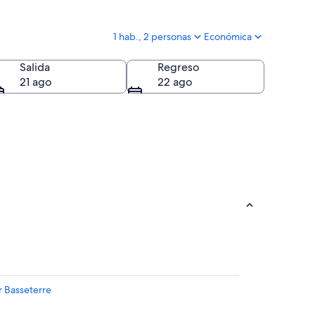
1 hab., 2 personas
Económica
Salida
Regreso
21 ago
22 ago
r Basseterre