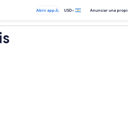
•
Abrir app
USD
Anunciar una prop
is