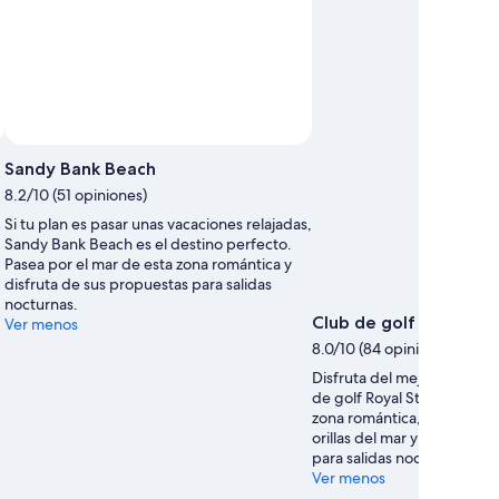
Sandy Bank Beach
8.2/10 (51 opiniones)
Si tu plan es pasar unas vacaciones relajadas,
Sandy Bank Beach es el destino perfecto.
Pasea por el mar de esta zona romántica y
disfruta de sus propuestas para salidas
nocturnas.
Club de golf Royal St. 
Ver menos
8.0/10 (84 opiniones)
Disfruta del mejor golf en 
de golf Royal St. Kitts. Cu
zona romántica, el mejor pl
orillas del mar y disfrutar 
para salidas nocturnas.
Ver menos