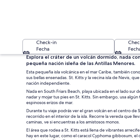
Check-in
Chec
Fecha
Fech
Explora el cráter de un volcán dormido, nada con
pequeña nación isleña de las Antillas Menores.
Esta pequeña isla volcánica en el mar Caribe, también cono
sus bellas ensenadas. St. Kitts y la vecina isla de Nevis, q
nación independiente.
Nada en South Friars Beach, playa ubicada en el lado sur de 
nadar y mojar tus pies en St. Kitts. Sin embargo, usa algún
Un resort con play
espinosos erizos de mar.
Durante tu viaje podrás ver el gran volcán en el centro de St
recorrido en el interior de la isla. Recorre la vereda que l
caminas, ve si encuentras a los amistosos monos.
El área que rodea a St. Kitts está llena de vibrantes arreci
hay en este lugar, como el caracol Cyphoma gibbosum, el cu