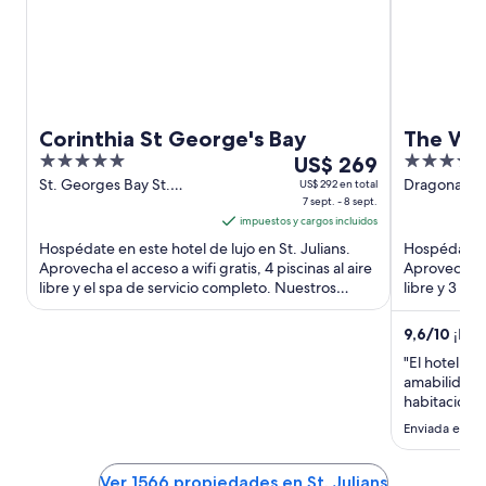
Corinthia St George's Bay
The Wes
5
Del
5
US$ 269
Malta
out
7
out
St. Georges Bay St.
Dragonara R
US$ 292 en total
Julian's Malta
7 sept. - 8 sept.
Julian's Mal
of
sept
of
impuestos y cargos incluidos
5
al
5
Hospédate en este hotel de lujo en St. Julians.
Hospédate en
8
Aprovecha el acceso a wifi gratis, 4 piscinas al aire
Aprovecha el 
sept,
libre y el spa de servicio completo. Nuestros
libre y 3 r
el
huéspedes ...
destacan la .
precio
9,6
/
10
¡Exce
por
"El hotel es
noche
amabilidad y
es
habitacione
de
día para pre
Enviada el 12
US$ 269
facilita las 
que es muy 
completo. ..
Ver 1566 propiedades en St. Julians