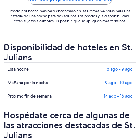
Precio por noche más bajo encontrado en las últimas 24 horas para una
estadía de una noche para dos adultos. Los precios y la disponibilidad
están sujetos a cambios. Es posible que se apliquen más términos.
Disponibilidad de hoteles en St.
Julians
Ver
Esta noche
8 ago - 9 ago
precios
de
Ver
Mañana por la noche
9 ago - 10 ago
propiedades
precios
en
de
Ver
Próximo fin de semana
14 ago - 16 ago
St.
propiedades
precios
Julians
en
de
Hospédate cerca de algunas de
para
St.
propiedades
esta
Julians
en
las atracciones destacadas de St.
noche,
para
St.
Julians
8
mañana
Julians