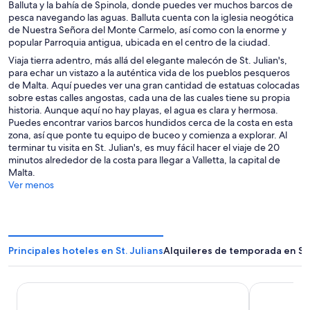
Balluta y la bahía de Spinola, donde puedes ver muchos barcos de
pesca navegando las aguas. Balluta cuenta con la iglesia neogótica
de Nuestra Señora del Monte Carmelo, así como con la enorme y
popular Parroquia antigua, ubicada en el centro de la ciudad.
Viaja tierra adentro, más allá del elegante malecón de St. Julian's,
para echar un vistazo a la auténtica vida de los pueblos pesqueros
de Malta. Aquí puedes ver una gran cantidad de estatuas colocadas
sobre estas calles angostas, cada una de las cuales tiene su propia
historia. Aunque aquí no hay playas, el agua es clara y hermosa.
Puedes encontrar varios barcos hundidos cerca de la costa en esta
zona, así que ponte tu equipo de buceo y comienza a explorar. Al
terminar tu visita en St. Julian's, es muy fácil hacer el viaje de 20
minutos alrededor de la costa para llegar a Valletta, la capital de
Malta.
Ver menos
Principales hoteles en St. Julians
Alquileres de temporada en St.
Corinthia St George's Bay
The Westin 