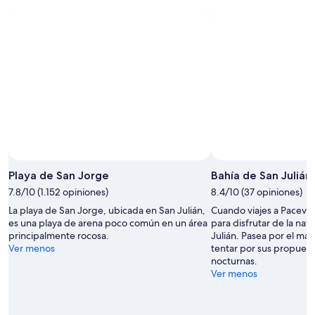
ago
por
para
-
la
el
9
noche,
próximo
ago
9
fin
ago
de
-
semana,
10
14
ago
ago
-
16
ago
Foto tomada por Project Forever
Foto
de
Playa de San Jorge
Bahía de San Julián
uso
7.8/10 (1.152 opiniones)
8.4/10 (37 opiniones)
libre
La playa de San Jorge, ubicada en San Julián,
Cuando viajes a Pacevill
tomada
es una playa de arena poco común en un área
para disfrutar de la nat
por
principalmente rocosa.
Julián. Pasea por el mar
Project
Ver menos
tentar por sus propuest
Forever
nocturnas.
Ver menos