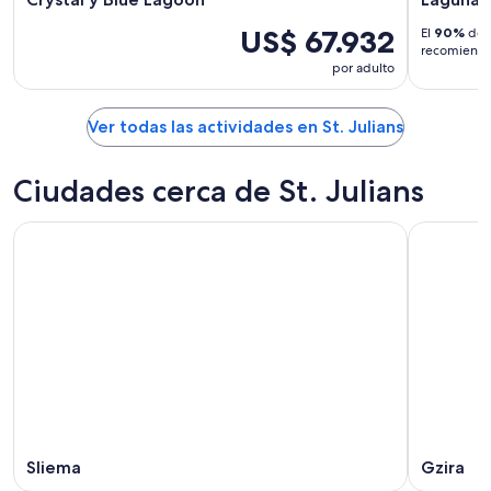
US$ 67.932
El
90%
de l
recomiendan
por adulto
Ver todas las actividades en St. Julians
Ciudades cerca de St. Julians
Sliema
Gzira