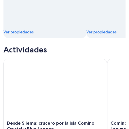
Ver propiedades
Ver propiedades
Actividades
Desde Sliema: crucero por la isla Comino, Crystal y Blue La
Comino: re
Desde Sliema: crucero por la isla Comino,
Comino: 
Crystal y Blue Lagoon
Laguna d