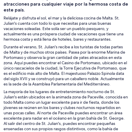
atracciones para cualquier viaje por la hermosa costa de
este país.
Relájate y disfruta el sol, el mar y la deliciosa cocina de Malta. St.
Julian's cuenta con todo lo que necesitas para unas buenas
vacaciones soleadas. Este solía ser un pueblo pesquero, y
actualmente es una próspera ciudad de vacaciones que tiene una
hermosa costa y está llena de hoteles, bares y restaurantes.
Durante el verano, St. Julian's recibe a los turistas de todas partes
de Malta y de muchos otros países. Pasea por la enorme Marina de
Portomaso y observa la gran cantidad de yates atracados en esta
zona. Aquí puedes encontrar el Casino de Portomaso, ubicado en el
único rascacielos de la ciudad, la Torre Ejecutiva de Portomaso, que
es el edificio más alto de Malta. El majestuoso Palazzo Spinola data
del siglo XVII y se construyó para un caballero noble. Actualmente
es la sede de la Asamblea Parlamentaria del Mediterráneo.
La mayoría de los lugares de entretenimiento nocturno de St.
Julian's están ubicados en la animada zona de Paceville, conocida en
todo Malta como un lugar excelente para ir de fiesta, donde los
jóvenes se reúnen en los bares y clubes nocturnos repartidos en
unas pocas calles. Al norte de Paceville puedes encontrar un área
excelente para nadar en el océano en la gran bahía de St. George.
Al salir del centro de St. Julian's, puedes encontrar pequeñas
ensenadas con sus propios rasgos distintivos, como la bahía de