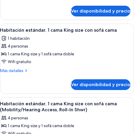
habitación,
detalles
patio
sobre
Ver disponibilidad y precio
Suite,
1
habitación,
Ver
Una habitación de hotel con una cama
13
patio
Habitación estándar, 1 cama King size con sofá cama
todas
1 habitación
las
4 personas
fotos
de
1 cama King size y 1 sofá cama doble
Habitación
Wifi gratuito
estándar,
Más
Más detalles
1
detalles
cama
sobre
Ver disponibilidad y precio
Habitación
King
estándar,
size
1
Ver
Habitación de hotel con cama, sofá, un
con
5
cama
Habitación estándar, 1 cama King size con sofá cama
todas
King
sofá
(Mobility/Hearing Access, Roll-In Shwr)
size
las
cama
4 personas
con
fotos
sofá
1 cama King size y 1 sofá cama doble
de
cama
Wifi gratuito