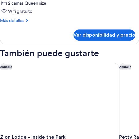
2 camas Queen size
de
Wifi gratuito
Habitación
estándar,
Más
Más detalles
detalles
2
sobre
camas
Ver disponibilidad y precio
Habitación
Queen
estándar,
size
2
También puede gustarte
camas
(Hearing
Queen
Accessible)
size
Zion Lodge - Inside the Park
Petty Ra
Anuncio
Anuncio
(Hearing
Accessible)
Zion Lodge - Inside the Park
Petty Ra