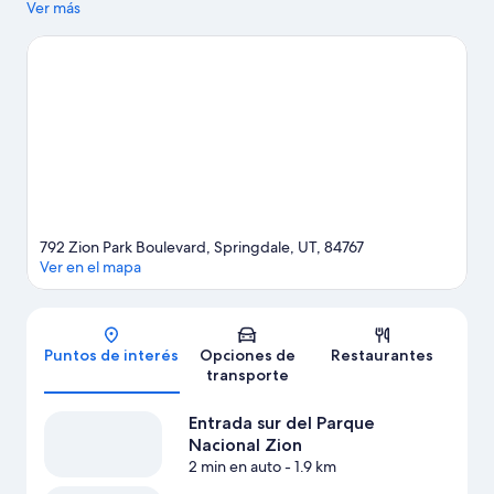
área puede apreciarse en Parque Nacional Zion y Entrada sur
Ver más
del Parque Nacional Zion. Si quieres relajarte y darte un gusto,
encontrarás aguas termales, y si buscas un poco más de
aventura, puedes hacer ecotours, caminatas o ciclismo en
senderos y paseos a caballo en los alrededores.
Visitar nuestra
guía de viaje de Springdale
792 Zion Park Boulevard, Springdale, UT, 84767
Ver en el mapa
Mapa
Puntos de interés
Opciones de
Restaurantes
transporte
Entrada sur del Parque
Nacional Zion
2 min en auto
- 1.9 km