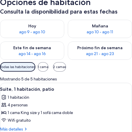
Opciones de habitación
Consulta la disponibilidad para estas fechas
Consulta la disponibilidad para hoy ago 9 - ago 10
Consulta la disponibilidad par
Hoy
Mañana
ago 9 - ago 10
ago 10 - ago 11
Consulta la disponibilidad para este fin de semana ago 14 - ag
Consulta la disponibilidad pa
Este fin de semana
Próximo fin de semana
ago 14 - ago 16
ago 21 - ago 23
Filtros
Todas las habitaciones
1 cama
2 camas
disponibles
para
Mostrando 5 de 5 habitaciones
las
Ver
Habitación de hotel moderna con sofá, 
6
Suite, 1 habitación, patio
habitaciones
todas
1 habitación
las
4 personas
fotos
de
1 cama King size y 1 sofá cama doble
Suite,
Wifi gratuito
1
Más
Más detalles