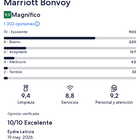
Marriott Bonvoy
Magnífico
9,0
1.302 opiniones
Evaluación:
10 - Excelente
900
10
Evaluación:
8 - Bueno
220
-
8
Excelente.
Evaluación:
6 - Aceptable
107
-
900
6
Bueno.
Evaluación:
4 - Mediocre
42
de
-
220
4
1302
Aceptable.
Evaluación:
2 - Terrible
33
de
-
opiniones
107
2
1302
Mediocre.
de
-
opiniones
42
1302
Terrible.
de
9,4
8,8
9,2
opiniones
33
1302
Limpieza
Servicios
Personal y atención
de
opiniones
Opiniones
1302
Opinión verificada
opiniones
10/10 Excelente
Eydie Leticia
19 may. 2026