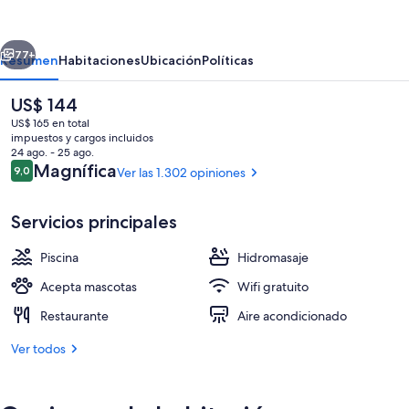
Lodge
Zion,
erior
Siguiente
A
77+
Resumen
Habitaciones
Ubicación
Políticas
Tribute
El
US$ 144
Portfolio
precio
US$ 165 en total
Hotel
actual
impuestos y cargos incluidos
es
24 ago. - 25 ago.
-
de
Opiniones
Magnífica
9,0
Ver las 1.302 opiniones
9,0 de 10
US$ 144
Marriott
Bonvoy
Servicios principales
Exterior
Piscina
Hidromasaje
Acepta mascotas
Wifi gratuito
Restaurante
Aire acondicionado
Ver todos