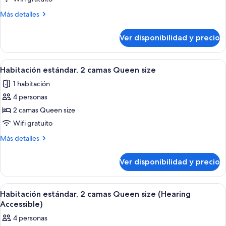
Habitación
estándar,
Más
Más detalles
detalles
1
sobre
cama
Ver disponibilidad y precio
Habitación
King
estándar,
size
1
Ver
Habitación de hotel con dos camas, un 
12
cama
con
Habitación estándar, 2 camas Queen size
todas
King
sofá
1 habitación
size
las
cama
con
4 personas
fotos
(Mobility/Hearing
sofá
de
2 camas Queen size
cama
Access,
Habitación
(Mobility/Hearing
Wifi gratuito
Roll-
Access,
estándar,
Más
Más detalles
In
Roll-
2
detalles
In
Shwr)
camas
sobre
Shwr)
Ver disponibilidad y precio
Habitación
Queen
estándar,
size
2
Ver
Habitación de hotel con dos camas, un 
8
camas
Habitación estándar, 2 camas Queen size (Hearing
todas
Queen
Accessible)
size
las
4 personas
fotos