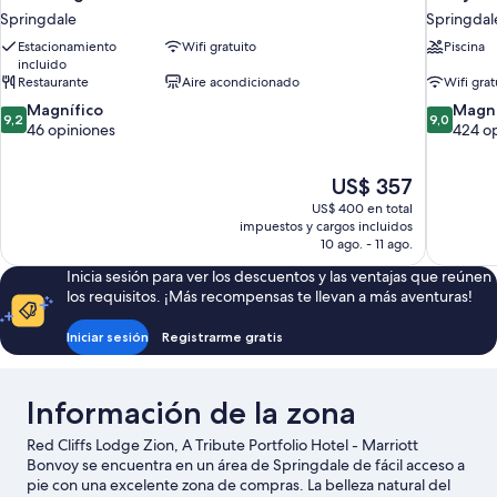
Springdale
Springdal
Estacionamiento
Wifi gratuito
Piscina
incluido
Restaurante
Aire acondicionado
Wifi grat
9.2
9.0
Magnífico
Magní
9,2
9,0
de
de
46 opiniones
424 o
10,
10,
Magnífico,
Magnífico
El
US$ 357
46
424
precio
opiniones
opiniones
US$ 400 en total
actual
impuestos y cargos incluidos
es
10 ago. - 11 ago.
de
Inicia sesión para ver los descuentos y las ventajas que reúnen
US$ 357
los requisitos. ¡Más recompensas te llevan a más aventuras!
Iniciar sesión
Registrarme gratis
Información de la zona
Red Cliffs Lodge Zion, A Tribute Portfolio Hotel - Marriott
Bonvoy se encuentra en un área de Springdale de fácil acceso a
pie con una excelente zona de compras. La belleza natural del