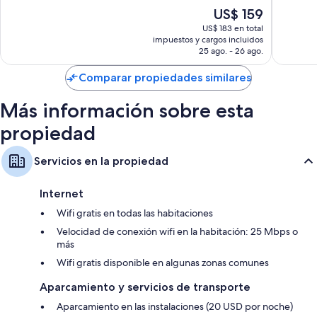
Springd
Características de las habitaciones
Excepcional,
10,
El
US$ 159
1.037
Magnífi
Las 132 habitaciones tienen comodidades como espacios para trabajar
precio
opiniones
1.037
US$ 183 en total
con laptops y aire acondicionado. También brindan atenciones como
actual
impuestos y cargos incluidos
opinion
wifi gratis y sillas de escritorio. Los huéspedes dejan muy buenas
es
25 ago. - 26 ago.
opiniones sobre la limpieza de las habitaciones en esta propiedad.
de
US$ 159
Comparar propiedades similares
También se incluyen los siguientes servicios adicionales:
Baños con duchas y artículos de tocador gratuitos
Más información sobre esta
Televisiones de pantalla plana de 32 pulgadas con canales de
propiedad
televisión premium
Armarios o vestidores, refrigeradores y cunas gratuitas
Servicios en la propiedad
Internet
Wifi gratis en todas las habitaciones
Velocidad de conexión wifi en la habitación: 25 Mbps o
más
Wifi gratis disponible en algunas zonas comunes
Aparcamiento y servicios de transporte
Aparcamiento en las instalaciones (20 USD por noche)