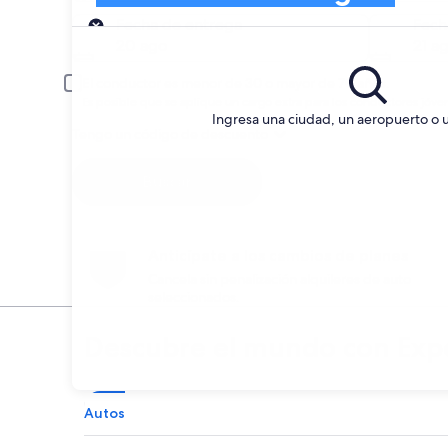
Entrega
Fecha de entrega
Fech
20 ago
21 a
El conductor es menor de 30 o mayor de 70 años.
Es posible que se aplique un cargo extra para los conductores jóve
Ingresa una ciudad, un aeropuerto o 
Tengo un código de descuento
Buscar
Anticípate a los cambios de planes
Cancela sin penalización alquileres de auto
seleccionados.
Descubre el mundo con Exp
Autos