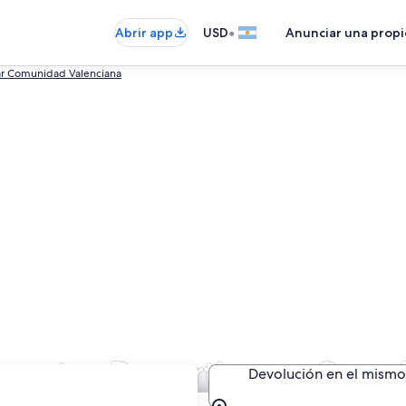
•
Abrir app
USD
Anunciar una prop
ar Comunidad Valenciana
de autos Deportivo en Guar
Devolución en el mismo 