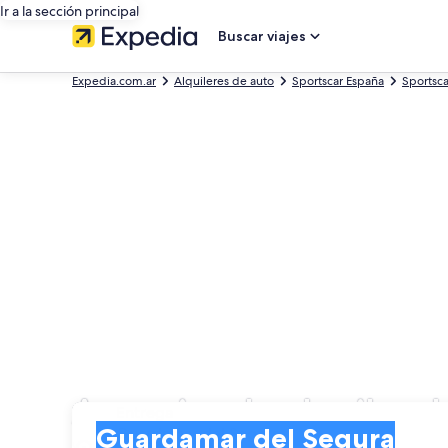
Ir a la sección principal
Buscar viajes
Expedia.com.ar
Alquileres de auto
Sportscar España
Sportsc
Agencias de alquiler 
Entrega
Entrega
Guardamar del Segura