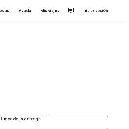
iedad
Ayuda
Mis viajes
Iniciar sesión
damar del Segura
lugar de la entrega