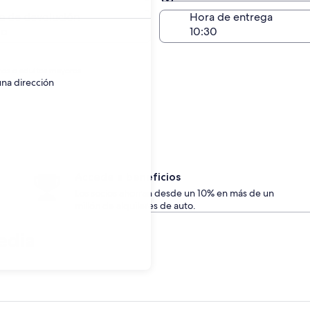
Devolución en el mismo 
a de devolución
Hora de entrega
go
nes o adultos mayores.
una dirección
Accede a beneficios
Los socios ahorran desde un 10% en más de un
millón de alquileres de auto.
edia