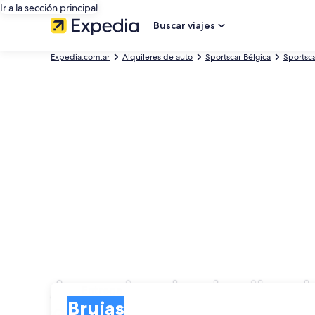
Ir a la sección principal
Buscar viajes
Expedia.com.ar
Alquileres de auto
Sportscar Bélgica
Sportsc
Agencias de alquiler d
Entrega
Entrega
Brujas