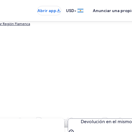
•
Abrir app
USD
Anunciar una prop
ar Región Flamenca
e autos Deportivo en Brujas
Devolución en el mismo 