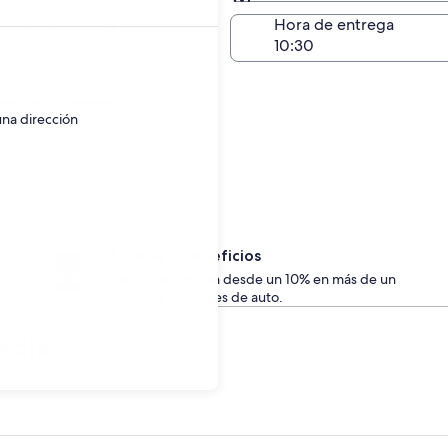
Devolución en el mismo 
a de devolución
Hora de entrega
go
nes o adultos mayores.
una dirección
Accede a beneficios
Los socios ahorran desde un 10% en más de un
millón de alquileres de auto.
edia