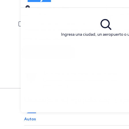
Entrega
Fecha de entrega
Fech
21 ago
22 a
El conductor es menor de 30 o mayor de 70 años.
Es posible que se aplique un cargo extra para los conductores jóve
Ingresa una ciudad, un aeropuerto o 
Tengo un código de descuento
Buscar
Anticípate a los cambios de planes
Cancela sin penalización alquileres de auto
seleccionados.
Descubre el mundo con Exp
Autos