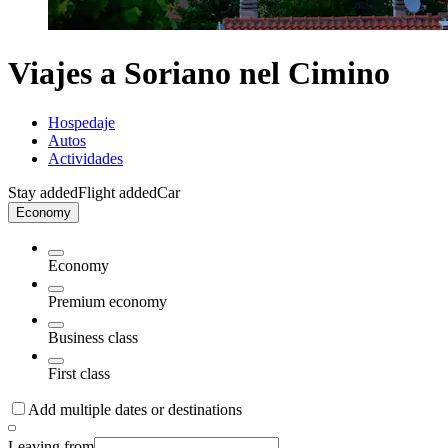
Viajes a Soriano nel Cimino
Hospedaje
Autos
Actividades
Stay added
Flight added
Car
Economy
Economy
Premium economy
Business class
First class
Add multiple dates or destinations
Leaving from