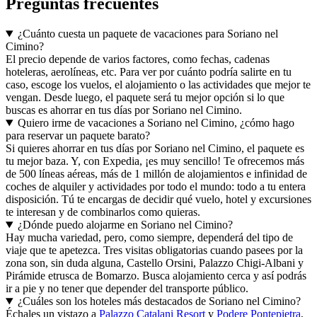
Preguntas frecuentes
¿Cuánto cuesta un paquete de vacaciones para Soriano nel
Cimino?
El precio depende de varios factores, como fechas, cadenas
hoteleras, aerolíneas, etc. Para ver por cuánto podría salirte en tu
caso, escoge los vuelos, el alojamiento o las actividades que mejor te
vengan. Desde luego, el paquete será tu mejor opción si lo que
buscas es ahorrar en tus días por Soriano nel Cimino.
Quiero irme de vacaciones a Soriano nel Cimino, ¿cómo hago
para reservar un paquete barato?
Si quieres ahorrar en tus días por Soriano nel Cimino, el paquete es
tu mejor baza. Y, con Expedia, ¡es muy sencillo! Te ofrecemos más
de 500 líneas aéreas, más de 1 millón de alojamientos e infinidad de
coches de alquiler y actividades por todo el mundo: todo a tu entera
disposición. Tú te encargas de decidir qué vuelo, hotel y excursiones
te interesan y de combinarlos como quieras.
¿Dónde puedo alojarme en Soriano nel Cimino?
Hay mucha variedad, pero, como siempre, dependerá del tipo de
viaje que te apetezca. Tres visitas obligatorias cuando pasees por la
zona son, sin duda alguna, Castello Orsini, Palazzo Chigi-Albani y
Pirámide etrusca de Bomarzo. Busca alojamiento cerca y así podrás
ir a pie y no tener que depender del transporte público.
¿Cuáles son los hoteles más destacados de Soriano nel Cimino?
Échales un vistazo a
Palazzo Catalani Resort
y
Podere Pontepietra
,