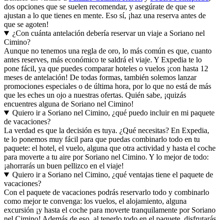
dos opciones que se suelen recomendar, y asegúrate de que se
ajustan a lo que tienes en mente. Eso sí, ¡haz una reserva antes de
que se agoten!
¿Con cuánta antelación debería reservar un viaje a Soriano nel
Cimino?
Aunque no tenemos una regla de oro, lo más común es que, cuanto
antes reserves, más económico te saldrá el viaje. Y Expedia te lo
pone fácil, ya que puedes comparar hoteles o vuelos ¡con hasta 12
meses de antelación! De todas formas, también solemos lanzar
promociones especiales o de última hora, por lo que no está de más
que les eches un ojo a nuestras ofertas. Quién sabe, ¡quizás
encuentres alguna de Soriano nel Cimino!
Quiero ir a Soriano nel Cimino, ¿qué puedo incluir en mi paquete
de vacaciones?
La verdad es que la decisión es tuya. ¿Qué necesitas? En Expedia,
te lo ponemos muy fácil para que puedas combinarlo todo en tu
paquete: el hotel, el vuelo, alguna que otra actividad y hasta el coche
para moverte a tu aire por Soriano nel Cimino. Y lo mejor de todo:
¡ahorrarás un buen pellizco en el viaje!
Quiero ir a Soriano nel Cimino, ¿qué ventajas tiene el paquete de
vacaciones?
Con el paquete de vacaciones podrás reservarlo todo y combinarlo
como mejor te convenga: los vuelos, el alojamiento, alguna
excursión ¡y hasta el coche para moverte tranquilamente por Soriano
nel Cimino! Además de eso, al tenerlo todo en el paquete, disfrutarás