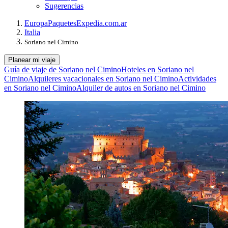
Sugerencias
Europa
Paquetes
Expedia.com.ar
Italia
Soriano nel Cimino
Planear mi viaje
Guía de viaje de Soriano nel Cimino
Hoteles en Soriano nel
Cimino
Alquileres vacacionales en Soriano nel Cimino
Actividades
en Soriano nel Cimino
Alquiler de autos en Soriano nel Cimino