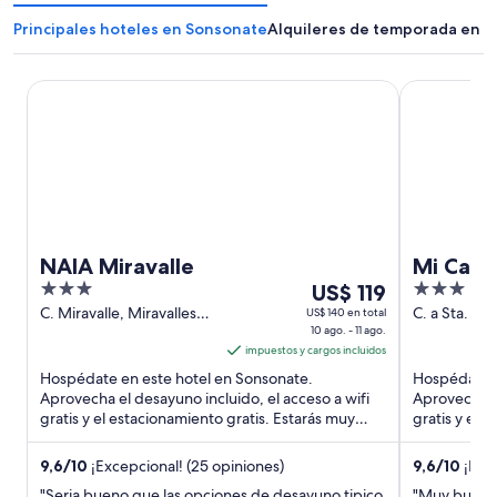
Principales hoteles en Sonsonate
Alquileres de temporada en 
NAIA Miravalle
Mi Casa Tro
NAIA Miravalle
Mi Casa
3
Del
3
US$ 119
out
10
out
C. Miravalle, Miravalles
C. a Sta. Em
US$ 140 en total
Sonsonate Sonsonate
10 ago. - 11 ago.
Sonsonate
of
ago
of
Department
impuestos y cargos incluidos
5
al
5
Hospédate en este hotel en Sonsonate.
Hospédate e
11
Aprovecha el desayuno incluido, el acceso a wifi
Aprovecha el
ago,
gratis y el estacionamiento gratis. Estarás muy
gratis y el 
el
cerca de Puerto de Acajutla, ...
precio
9,6
/
10
¡Excepcional! (25 opiniones)
9,6
/
10
¡Exce
por
"Seria bueno que las opciones de desayuno tipico
"Muy buena c