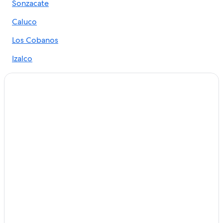
Sonzacate
Caluco
Los Cobanos
Izalco
Punta Remedios
Nahuizalco
Caserío Barra Salada