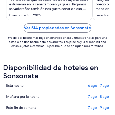
noche
estuvieran en la cena también ya que si llegamos
precio bast
es
salvadoreños también nos gusta cenar de eso,
mencionar q
de
pero el lugar es increíble."
principal es
Enviada el 6 feb. 2026
Enviada el 3 
US$ 119
oye bastante
Ver 514 propiedades en Sonsonate
Precio por noche más bajo encontrado en las últimas 24 horas para una
estadía de una noche para dos adultos. Los precios y la disponibilidad
están sujetos a cambios. Es posible que se apliquen más términos.
Disponibilidad de hoteles en
Sonsonate
Ver
Esta noche
6 ago - 7 ago
precios
de
Ver
Mañana por la noche
7 ago - 8 ago
propiedades
precios
en
de
Ver
Este fin de semana
7 ago - 9 ago
Sonsonate
propiedades
precios