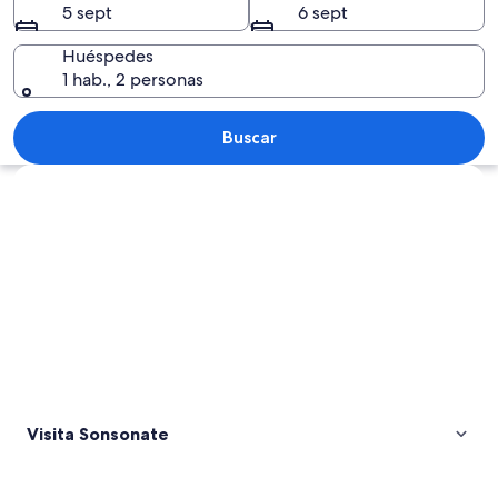
5 sept
6 sept
Huéspedes
1 hab., 2 personas
Un paisaje montañoso con bosques den
Buscar
Ver mapa
Visita Sonsonate