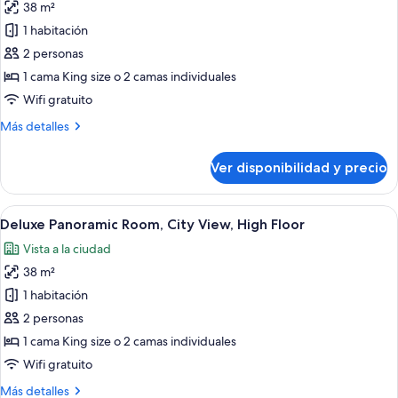
38 m²
fotos
de
1 habitación
Deluxe
2 personas
Room,
1 cama King size o 2 camas individuales
City
Wifi gratuito
View
Más
Más detalles
detalles
sobre
Ver disponibilidad y precio
Deluxe
Room,
City
Ver
Una habitación de hotel moderna con un
6
View
Deluxe Panoramic Room, City View, High Floor
todas
Vista a la ciudad
las
38 m²
fotos
de
1 habitación
Deluxe
2 personas
Panoramic
1 cama King size o 2 camas individuales
Room,
Wifi gratuito
City
Más
Más detalles