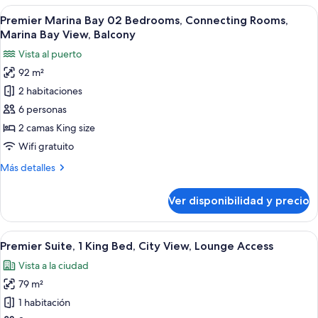
02
Ver
Una habitación de hotel moderna con
View
5
Bedrooms,
Premier Marina Bay 02 Bedrooms, Connecting Rooms,
todas
Connecting
Marina Bay View, Balcony
Rooms,
las
Vista al puerto
High
fotos
Floor,
92 m²
de
City
2 habitaciones
Premier
View
Marina
6 personas
Bay
2 camas King size
02
Wifi gratuito
Bedrooms,
Más
Más detalles
Connecting
detalles
Rooms,
sobre
Ver disponibilidad y precio
Premier
Marina
Marina
Bay
Bay
Ver
Una habitación de hotel moderna con u
View,
6
02
Premier Suite, 1 King Bed, City View, Lounge Access
todas
Balcony
Bedrooms,
Vista a la ciudad
Connecting
las
Rooms,
79 m²
fotos
Marina
de
1 habitación
Bay