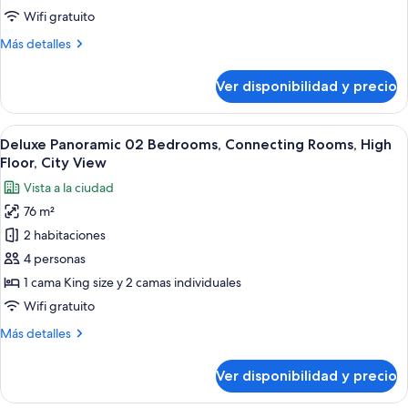
City
Wifi gratuito
View,
Más
Más detalles
Lounge
detalles
Access,
sobre
Ver disponibilidad y precio
High
Skyline
Suite,
Floor
City
Ver
Ropa de cama de alta calidad y miniba
6
View,
Deluxe Panoramic 02 Bedrooms, Connecting Rooms, High
todas
Lounge
Floor, City View
Access,
las
Vista a la ciudad
High
fotos
Floor
76 m²
de
2 habitaciones
Deluxe
Panoramic
4 personas
02
1 cama King size y 2 camas individuales
Bedrooms,
Wifi gratuito
Connecting
Más
Más detalles
Rooms,
detalles
High
sobre
Ver disponibilidad y precio
Deluxe
Floor,
Panoramic
City