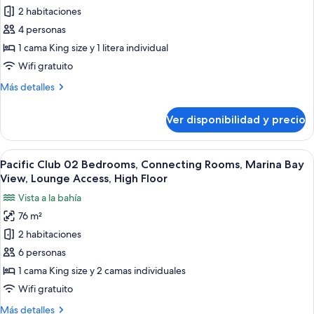
Floor,
Studio26,
2 habitaciones
Urban
Marina
Balcony
Bay
Jungle
4 personas
View,
Suite,
1 cama King size y 1 litera individual
High
Connecting
Floor,
Wifi gratuito
Rooms,
Balcony
Más
Más detalles
Children
detalles
Amenities,
sobre
Ver disponibilidad y precio
Urban
Lounge
Jungle
Access,
Suite,
Ver
Habitación de hotel con una cama grand
High
7
Connecting
Pacific Club 02 Bedrooms, Connecting Rooms, Marina Bay
todas
Floor,
Rooms,
View, Lounge Access, High Floor
Children
las
City
Vista a la bahía
Amenities,
fotos
View
Lounge
76 m²
de
Access,
2 habitaciones
Pacific
High
Floor,
Club
6 personas
City
02
1 cama King size y 2 camas individuales
View
Bedrooms,
Wifi gratuito
Connecting
Más
Más detalles