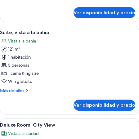
Rooms,
detalles
Marina
sobre
Ver disponibilidad y precio
Pacific
Bay
Club
View,
02
Ver
Ropa de cama de alta calidad y miniba
Lounge
6
Bedrooms,
Suite, vista a la bahía
todas
Access,
Connecting
Vista a la bahía
Rooms,
las
High
Marina
121 m²
fotos
Floor
Bay
de
1 habitación
View,
Suite,
Lounge
3 personas
Access,
vista
1 cama King size
High
a
Wifi gratuito
Floor
la
Más
Más detalles
bahía
detalles
sobre
Ver disponibilidad y precio
Suite,
vista
a
Ver
Una habitación de hotel moderna con un
5
la
Deluxe Room, City View
todas
bahía
Vista a la ciudad
las