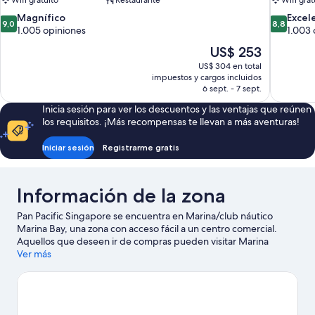
Wifi gratuito
Restaurante
Wifi grat
9.0
8.8
Magnífico
Excel
9,0
8,8
de
de
1.005 opiniones
1.003 
10,
10,
El
US$ 253
Magnífico,
Excelente
precio
US$ 304 en total
1.005
1.003
actual
impuestos y cargos incluidos
opiniones
opiniones
es
6 sept. - 7 sept.
de
Inicia sesión para ver los descuentos y las ventajas que reúnen
US$ 253
los requisitos. ¡Más recompensas te llevan a más aventuras!
Iniciar sesión
Registrarme gratis
Información de la zona
Pan Pacific Singapore se encuentra en Marina/club náutico
Marina Bay, una zona con acceso fácil a un centro comercial.
Aquellos que deseen ir de compras pueden visitar Marina
Square y Suntec City, mientras que quienes quieran conocer los
Ver más
puntos de interés más famosos del área pueden ir a Jardines de
la Bahía y Jardín Botánico de Singapur. ¿Viajas con niños? No te
pierdas Parque temático Universal Studios Singapore™ y
Zoológico de Singapur. Encontrarás muchas opciones para