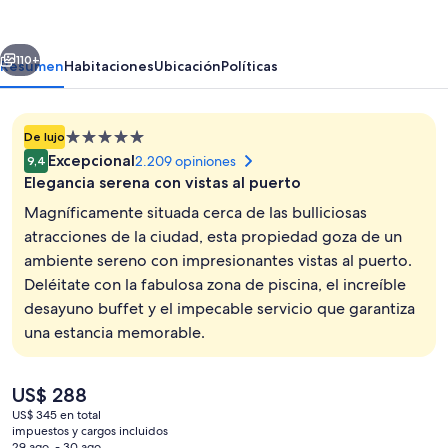
Singapore
erior
Siguiente
110+
Resumen
Habitaciones
Ubicación
Políticas
Propiedad
De lujo
de
Excepcional
2.209 opiniones
9,4
5.0
Elegancia serena con vistas al puerto
estrellas
Magníficamente situada cerca de las bulliciosas
atracciones de la ciudad, esta propiedad goza de un
ambiente sereno con impresionantes vistas al puerto.
Exterior
Deléitate con la fabulosa zona de piscina, el increíble
desayuno buffet y el impecable servicio que garantiza
una estancia memorable.
El
US$ 288
precio
US$ 345 en total
actual
impuestos y cargos incluidos
es
29 ago. - 30 ago.