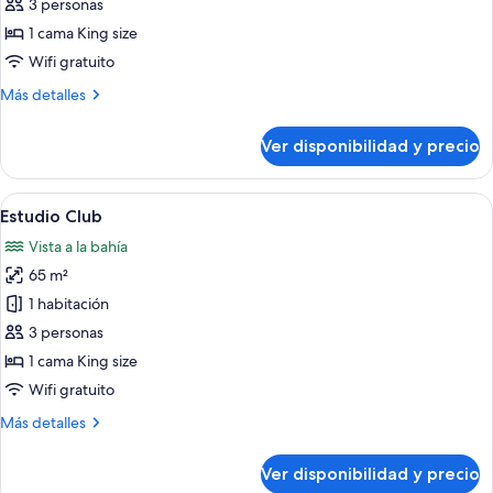
Premier
View,
3 personas
Balcony
Suite,
1 cama King size
1
Wifi gratuito
King
Más
Más detalles
Bed,
detalles
City
sobre
Ver disponibilidad y precio
View,
Premier
Suite,
Lounge
1
Ver
Un baño moderno con una bañera grande
Access
5
King
Estudio Club
todas
Bed,
Vista a la bahía
City
las
View,
65 m²
fotos
Lounge
de
1 habitación
Access
Estudio
3 personas
Club
1 cama King size
Wifi gratuito
Más
Más detalles
detalles
sobre
Ver disponibilidad y precio
Estudio