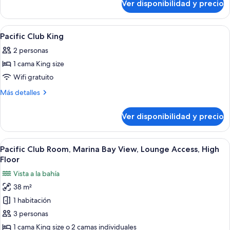
Twin
Ver disponibilidad y precio
Pacific
Club
Twin
Ver
Ropa de cama de alta calidad y miniba
16
Pacific Club King
todas
2 personas
las
1 cama King size
fotos
de
Wifi gratuito
Pacific
Más
Más detalles
Club
detalles
sobre
King
Ver disponibilidad y precio
Pacific
Club
King
Ver
Habitación de hotel con una cama grand
7
Pacific Club Room, Marina Bay View, Lounge Access, High
todas
Floor
las
Vista a la bahía
fotos
38 m²
de
1 habitación
Pacific
Club
3 personas
Room,
1 cama King size o 2 camas individuales