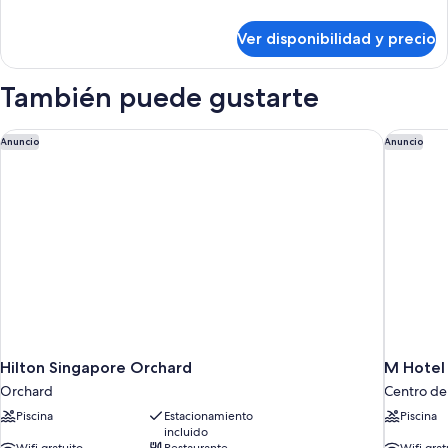
View,
detalles
High
sobre
Ver disponibilidad y precio
Floor
Deluxe
Panoramic
Room,
También puede gustarte
City
View,
High
Hilton Singapore Orchard
M Hotel 
Anuncio
Anuncio
Floor
Hilton Singapore Orchard
M Hotel
Orchard
Centro de
Piscina
Estacionamiento
Piscina
incluido