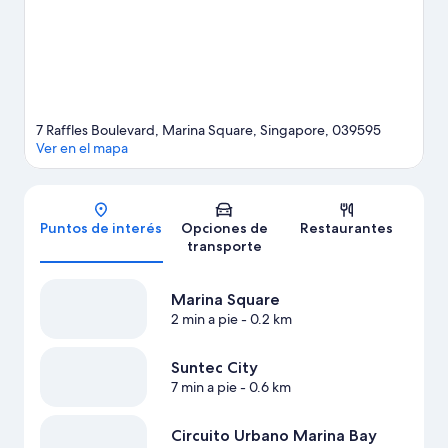
conocer la zona con actividades como golf. A los huéspedes les
encanta la ubicación de este hotel por los atractivos turísticos.
Visitar nuestra guía de viaje de Singapur
7 Raffles Boulevard, Marina Square, Singapore, 039595
Ver en el mapa
Mapa
Puntos de interés
Opciones de
Restaurantes
transporte
Marina Square
2 min a pie
- 0.2 km
Suntec City
7 min a pie
- 0.6 km
Circuito Urbano Marina Bay