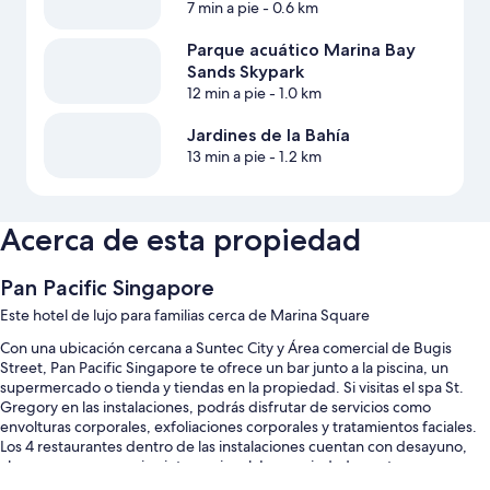
7 min a pie
- 0.6 km
Parque acuático Marina Bay
Sands Skypark
12 min a pie
- 1.0 km
Jardines de la Bahía
13 min a pie
- 1.2 km
Acerca de esta propiedad
Pan Pacific Singapore
Este hotel de lujo para familias cerca de Marina Square
Con una ubicación cercana a Suntec City y Área comercial de Bugis
Street, Pan Pacific Singapore te ofrece un bar junto a la piscina, un
supermercado o tienda y tiendas en la propiedad. Si visitas el spa St.
Gregory en las instalaciones, podrás disfrutar de servicios como
envolturas corporales, exfoliaciones corporales y tratamientos faciales.
Los 4 restaurantes dentro de las instalaciones cuentan con desayuno,
almuerzo, cena y cocina internacional. La propiedad cuenta con una
cafetería, un jardín japonés y wifi gratis en la habitación para todos los