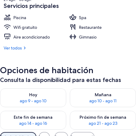
de
Servicios principales
US$ 288
Piscina
Spa
Wifi gratuito
Restaurante
Aire acondicionado
Gimnasio
Ver todos
Opciones de habitación
Consulta la disponibilidad para estas fechas
Consulta la disponibilidad para hoy ago 9 - ago 10
Consulta la disponibilidad par
Hoy
Mañana
ago 9 - ago 10
ago 10 - ago 11
Consulta la disponibilidad para este fin de semana ago 14 - ag
Consulta la disponibilidad pa
Este fin de semana
Próximo fin de semana
ago 14 - ago 16
ago 21 - ago 23
Filtros