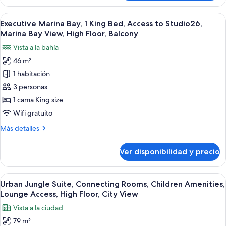
Club
Ver
Una habitación de hotel moderna con u
6
Executive Marina Bay, 1 King Bed, Access to Studio26,
todas
Marina Bay View, High Floor, Balcony
las
Vista a la bahía
fotos
46 m²
de
1 habitación
Executive
Marina
3 personas
Bay,
1 cama King size
1
Wifi gratuito
King
Más
Más detalles
Bed,
detalles
Access
sobre
Ver disponibilidad y precio
Executive
to
Marina
Studio26,
Bay,
Ver
Un cuarto de juegos infantil con un mu
Marina
5
1
Urban Jungle Suite, Connecting Rooms, Children Amenities,
todas
Bay
King
Lounge Access, High Floor, City View
Bed,
las
View,
Vista a la ciudad
Access
fotos
High
to
79 m²
de