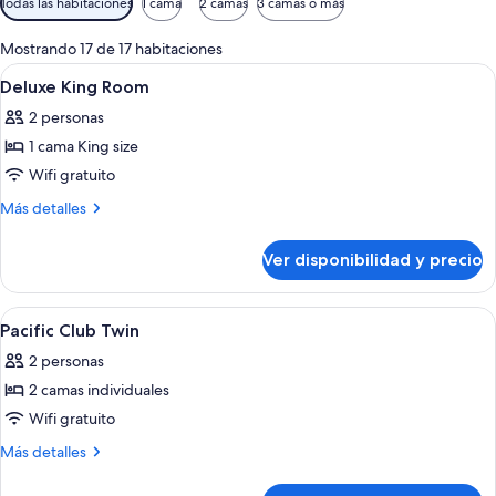
Todas las habitaciones
1 cama
2 camas
3 camas o más
disponibles
para
Mostrando 17 de 17 habitaciones
las
Ver
Ropa de cama de alta calidad y miniba
1
Deluxe King Room
habitaciones
todas
2 personas
las
1 cama King size
fotos
de
Wifi gratuito
Deluxe
Más
Más detalles
King
detalles
sobre
Room
Ver disponibilidad y precio
Deluxe
King
Room
Ver
Ropa de cama de alta calidad y miniba
3
Pacific Club Twin
todas
2 personas
las
2 camas individuales
fotos
de
Wifi gratuito
Pacific
Más
Más detalles
Club
detalles
sobre