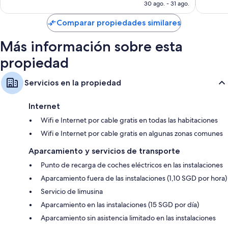
es
30 ago. - 31 ago.
de
Reciclaje, bombillas LED y artículos de limpieza ecológicos
US$ 266
Comparar propiedades similares
Artículos de tocador ecológicos y secadores de pelo
Televisiones LCD con canales de televisión premium
Más información sobre esta
Cafeteras/teteras, servicio de limpieza diario y escritorios
propiedad
Servicios en la propiedad
Internet
Wifi e Internet por cable gratis en todas las habitaciones
Wifi e Internet por cable gratis en algunas zonas comunes
Aparcamiento y servicios de transporte
Punto de recarga de coches eléctricos en las instalaciones
Aparcamiento fuera de las instalaciones (1,10 SGD por hora)
Servicio de limusina
Aparcamiento en las instalaciones (15 SGD por día)
Aparcamiento sin asistencia limitado en las instalaciones