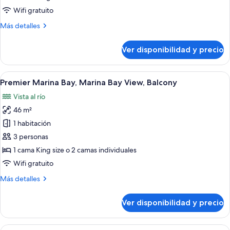
Marina
Wifi gratuito
Bay
Más
Más detalles
View,
detalles
Lounge
sobre
Ver disponibilidad y precio
Pacific
Access,
Club
High
Room,
Ver
Una habitación de hotel moderna con u
Floor
5
Marina
Premier Marina Bay, Marina Bay View, Balcony
todas
Bay
Vista al río
View,
las
Lounge
46 m²
fotos
Access,
de
1 habitación
High
Premier
Floor
3 personas
Marina
1 cama King size o 2 camas individuales
Bay,
Wifi gratuito
Marina
Más
Más detalles
Bay
detalles
View,
sobre
Ver disponibilidad y precio
Balcony
Premier
Marina
Bay,
Ver
Una habitación de hotel moderna con vis