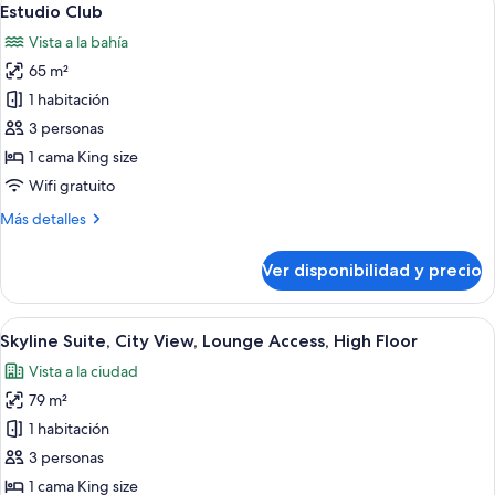
7
Marina
Estudio Club
todas
Bay
Vista a la bahía
View,
las
Balcony
65 m²
fotos
de
1 habitación
Estudio
3 personas
Club
1 cama King size
Wifi gratuito
Más
Más detalles
detalles
sobre
Ver disponibilidad y precio
Estudio
Club
Ver
Una habitación de hotel moderna con u
9
Skyline Suite, City View, Lounge Access, High Floor
todas
Vista a la ciudad
las
79 m²
fotos
de
1 habitación
Skyline
3 personas
Suite,
1 cama King size