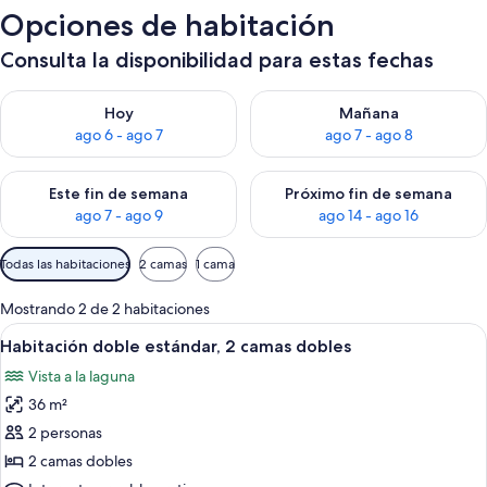
Opciones de habitación
Consulta la disponibilidad para estas fechas
Consulta la disponibilidad para hoy ago 6 - ago 7
Consulta la disponibilidad pa
Hoy
Mañana
ago 6 - ago 7
ago 7 - ago 8
Consulta la disponibilidad para este fin de semana ago 7 - ag
Consulta la disponibilidad par
Este fin de semana
Próximo fin de semana
ago 7 - ago 9
ago 14 - ago 16
Filtros
Todas las habitaciones
2 camas
1 cama
disponibles
para
Mostrando 2 de 2 habitaciones
las
Ver
1 habitación, caja de seguridad en la h
8
Habitación doble estándar, 2 camas dobles
habitaciones
todas
Vista a la laguna
las
36 m²
fotos
de
2 personas
Habitación
2 camas dobles
doble