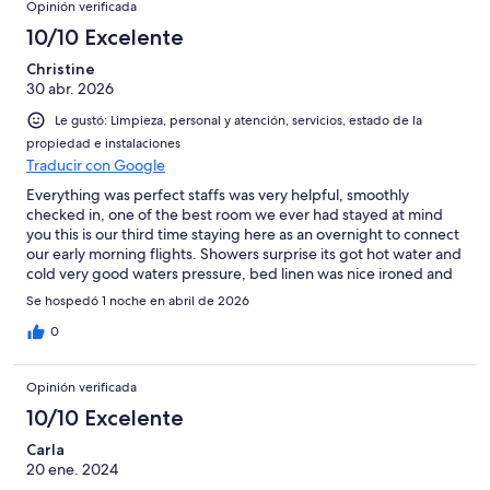
Opinión verificada
10/10 Excelente
Christine
30 abr. 2026
Le gustó: Limpieza, personal y atención, servicios, estado de la
propiedad e instalaciones
Traducir con Google
Everything was perfect staffs was very helpful, smoothly
checked in, one of the best room we ever had stayed at mind
you this is our third time staying here as an overnight to connect
our early morning flights. Showers surprise its got hot water and
cold very good waters pressure, bed linen was nice ironed and
clean. The building needs painting and please some nice
Se hospedó 1 noche en abril de 2026
decent towels as the towels are terrible quality at your hotel ❤️
0
Opinión verificada
10/10 Excelente
Carla
20 ene. 2024