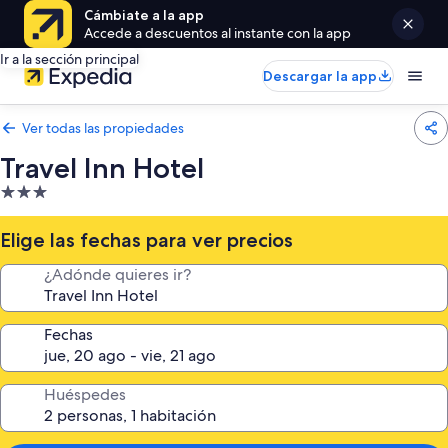
Cámbiate a la app
Accede a descuentos al instante con la app
Ir a la sección principal
Descargar la app
Ver todas las propiedades
Travel Inn Hotel
Propiedad
de
3.0
Elige las fechas para ver precios
estrellas
¿Adónde quieres ir?
Fechas
Huéspedes