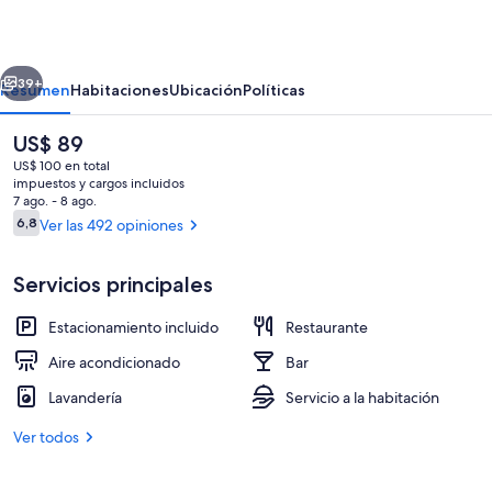
Hotel
erior
Siguiente
39+
Resumen
Habitaciones
Ubicación
Políticas
El
US$ 89
precio
US$ 100 en total
actual
impuestos y cargos incluidos
es
7 ago. - 8 ago.
de
Opiniones
6,8
Ver las 492 opiniones
6,8 de 10
US$ 89
Servicios principales
Vista desde la habitación
Estacionamiento incluido
Restaurante
Aire acondicionado
Bar
Lavandería
Servicio a la habitación
Ver todos