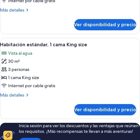
Internet por cable gratis
estándar,
Más
Más detalles
2
detalles
camas
sobre
Ver disponibilidad y precio
Habitación
dobles
doble
estándar,
Ver
Habitación de hotel con cama, televi
8
2
Habitación estándar, 1 cama King size
todas
camas
Vista al agua
dobles
las
30 m²
fotos
de
3 personas
Habitación
1 cama King size
estándar,
Internet por cable gratis
1
Más
Más detalles
cama
detalles
King
sobre
Ver disponibilidad y precio
Habitación
size
estándar,
1
Inicia sesión para ver los descuentos y las ventajas que reúnen
cama
los requisitos. ¡Más recompensas te llevan a más aventuras!
King
size