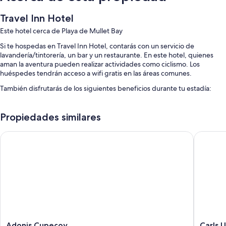
Travel Inn Hotel
Este hotel cerca de Playa de Mullet Bay
Si te hospedas en Travel Inn Hotel, contarás con un servicio de
lavandería/tintorería, un bar y un restaurante. En este hotel, quienes
aman la aventura pueden realizar actividades como ciclismo. Los
huéspedes tendrán acceso a wifi gratis en las áreas comunes.
También disfrutarás de los siguientes beneficios durante tu estadía:
Estacionamiento gratis
Propiedades similares
Alquiler de bicicletas, resguardo de equipaje y una caja de
seguridad en la recepción
Adonis Cupecoy
Carls Un
Áreas para no fumadores, servicios de concierge y recepción
disponible las 24 horas
Características de las habitaciones
En Travel Inn Hotel, todas las habitaciones cuentan con beneficios como
aire acondicionado. Además, brindan servicios como acceso a internet
gratuito y cajas de seguridad.
También se incluyen los siguientes beneficios adicionales en todas las
Adonis
Carls
Adonis Cupecoy
Carls 
habitaciones: