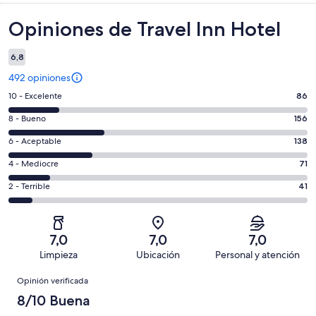
Opiniones
Opiniones de Travel Inn Hotel
6,8
492 opiniones
Evaluación:
10 - Excelente
86
10
Evaluación:
8 - Bueno
156
-
8
Excelente.
Evaluación:
6 - Aceptable
138
-
86
6
Bueno.
Evaluación:
4 - Mediocre
71
de
-
156
4
492
Aceptable.
Evaluación:
2 - Terrible
41
de
-
opiniones
138
2
492
Mediocre.
de
-
opiniones
71
492
Terrible.
de
7,0
7,0
7,0
opiniones
41
492
Limpieza
Ubicación
Personal y atención
de
opiniones
Opiniones
492
Opinión verificada
opiniones
8/10 Buena