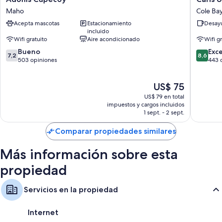
Cupecoy
Unique
Maho
Cole Ba
Baños con duchas y artículos de tocador gratuitos
Maho
Inn
Acepta mascotas
Estacionamiento
Desayu
Cole
Televisiones con canales de televisión premium
incluido
Bay
Wifi gratuito
Aire acondicionado
Wifi g
Refrigeradores, microondas y teteras/pavas eléctricas
7.2
8.6
Bueno
Exc
7,2
8,6
de
de
503 opiniones
443 
10,
10,
Bueno,
Excelent
El
US$ 75
503
443
precio
opiniones
opinion
US$ 79 en total
actual
impuestos y cargos incluidos
es
1 sept. - 2 sept.
de
US$ 75
Comparar propiedades similares
Más información sobre esta
propiedad
Servicios en la propiedad
Internet