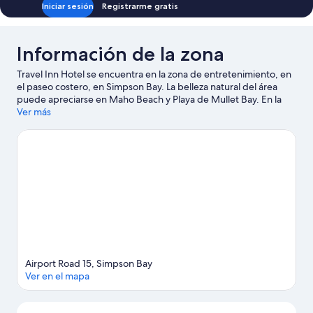
Iniciar sesión
Registrarme gratis
Información de la zona
Travel Inn Hotel se encuentra en la zona de entretenimiento, en
el paseo costero, en Simpson Bay. La belleza natural del área
puede apreciarse en Maho Beach y Playa de Mullet Bay. En la
zona puedes practicar actividades como snorkel y paseos en
Ver más
velero, o disfrutar del aire libre mientras haces paseos a caballo y
caminatas o ciclismo en senderos.
Visitar nuestra guía de viaje
de Simpson Bay
Airport Road 15, Simpson Bay
Ver en el mapa