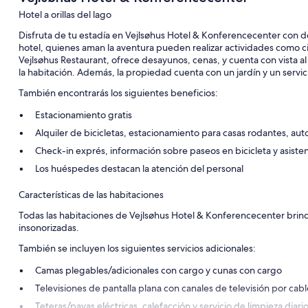
Hotel a orillas del lago
Disfruta de tu estadía en Vejlsøhus Hotel & Konferencecenter con de
hotel, quienes aman la aventura pueden realizar actividades como cic
Vejlsøhus Restaurant, ofrece desayunos, cenas, y cuenta con vista al
la habitación. Además, la propiedad cuenta con un jardín y un servici
También encontrarás los siguientes beneficios:
Estacionamiento gratis
Alquiler de bicicletas, estacionamiento para casas rodantes, a
Check-in exprés, información sobre paseos en bicicleta y asisten
Los huéspedes destacan la atención del personal
Características de las habitaciones
Todas las habitaciones de Vejlsøhus Hotel & Konferencecenter brind
insonorizadas.
También se incluyen los siguientes servicios adicionales:
Camas plegables/adicionales con cargo y cunas con cargo
Televisiones de pantalla plana con canales de televisión por cabl
Teteras/pavas eléctricas, calefacción y servicio de limpieza diari