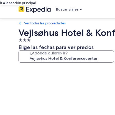
Ir a la sección principal
Buscar viajes
Ver todas las propiedades
Vejlsøhus Hotel & Kon
Propiedad
de
Elige las fechas para ver precios
3.0
¿Adónde quieres ir?
estrellas
Galería
de
fotos
de
Vejlsøhus
Hotel
&