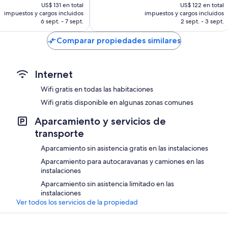
precio
precio
bueno,
US$ 131 en total
US$ 122 en total
actual
actual
368
impuestos y cargos incluidos
impuestos y cargos incluidos
es
es
opiniones
6 sept. - 7 sept.
2 sept. - 3 sept.
de
de
US$ 105
US$ 98
Comparar propiedades similares
Internet
Wifi gratis en todas las habitaciones
Wifi gratis disponible en algunas zonas comunes
Aparcamiento y servicios de
transporte
Aparcamiento sin asistencia gratis en las instalaciones
Aparcamiento para autocaravanas y camiones en las
instalaciones
Aparcamiento sin asistencia limitado en las
instalaciones
Ver todos los servicios de la propiedad