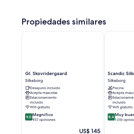
Propiedades similares
Gl. Skovridergaard
Scandic Silke
Gl.
Scandic
Gl. Skovridergaard
Scandic Sil
Skovridergaard
Silkeborg
Silkeborg
Silkeborg
Silkeborg
Silkeborg
Desayuno incluido
Piscina
Acepta mascotas
Acepta masc
Estacionamiento
Estacionamie
incluido
incluido
Wifi gratuito
Wifi gratuito
9.0
8.4
Magnífico
Muy bue
9,0
8,4
de
de
937 opiniones
1.016 opini
10,
10,
El
US$ 145
Magnífico,
Muy