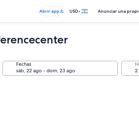
•
Abrir app
USD
Anunciar una prop
ferencecenter
Fechas
H