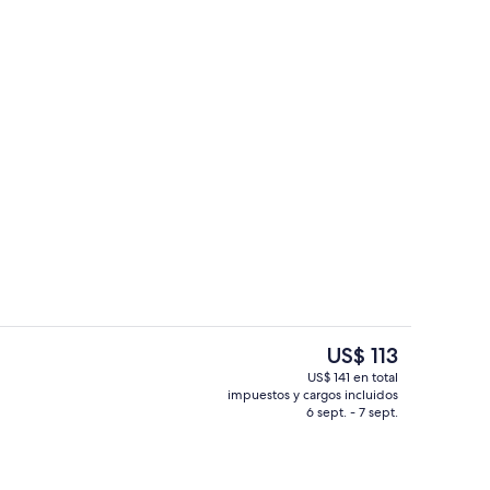
Se sirven desayunos y cenas
El
US$ 113
precio
US$ 141 en total
actual
impuestos y cargos incluidos
la propiedad
Exterior
es
6 sept. - 7 sept.
de
US$ 113