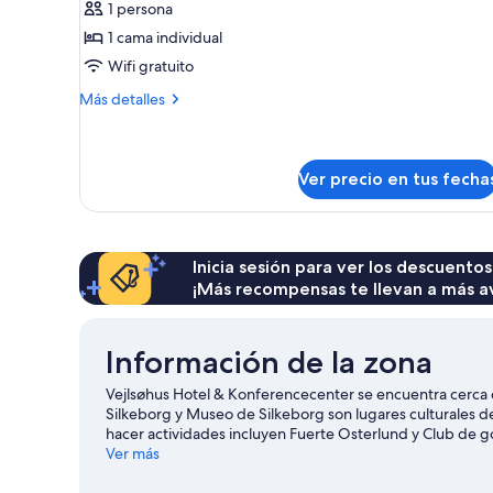
1 persona
Habitación
1 cama individual
individual
Wifi gratuito
Más
Más detalles
detalles
sobre
Habitación
individual
Ver precio en tus fecha
Inicia sesión para ver los descuentos
¡Más recompensas te llevan a más a
Información de la zona
Vejlsøhus Hotel & Konferencecenter se encuentra cerca d
Silkeborg y Museo de Silkeborg son lugares culturales 
hacer actividades incluyen Fuerte Osterlund y Club de g
vida silvestre AQUA y Centro artístico Silkeborg Bad. En
Ver más
o disfrutar del aire libre mientras haces caminatas o cic
Silkeborg