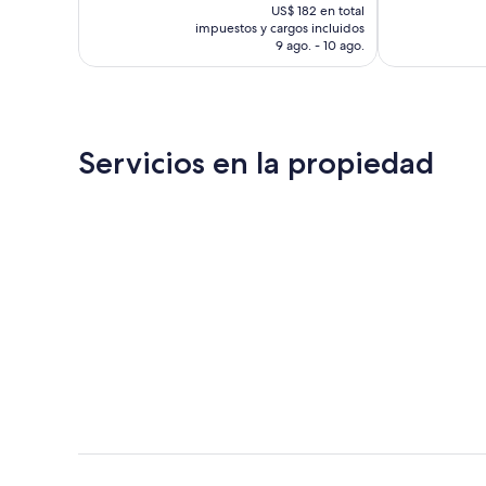
precio
937
bueno,
US$ 182 en total
actual
opiniones
1.016
impuestos y cargos incluidos
es
opiniones
9 ago. - 10 ago.
de
US$ 145
Servicios en la propiedad