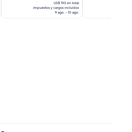
precio
166
1.013
US$ 193 en total
actual
opiniones
impuestos y cargos incluidos
impuestos 
opiniones
es
9 ago. - 10 ago.
de
US$ 154