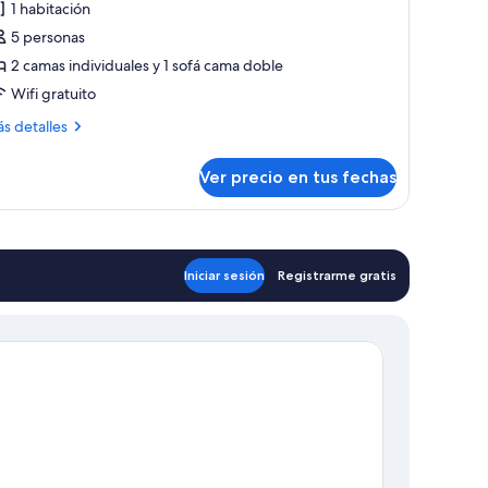
1 habitación
abitación
5 personas
miliar
2 camas individuales y 1 sofá cama doble
Wifi gratuito
ás
s detalles
talles
bre
Ver precio en tus fechas
bitación
iliar
Iniciar sesión
Registrarme gratis