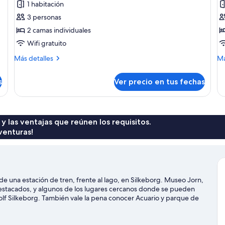
1 habitación
Habitación
H
3 personas
doble
fa
2 camas individuales
Wifi gratuito
Más
M
Más detalles
Má
detalles
de
sobre
so
s
Ver precio en tus fechas
Habitación
Ha
doble
fam
 y las ventajas que reúnen los requisitos.
venturas!
e una estación de tren, frente al lago, en Silkeborg. Museo Jorn,
destacados, y algunos de los lugares cercanos donde se pueden
olf Silkeborg. También vale la pena conocer Acuario y parque de
 la zona puedes practicar actividades como kayak y tours en bote,
lismo en senderos y bici de montaña.
Visitar nuestra guía de viaje de