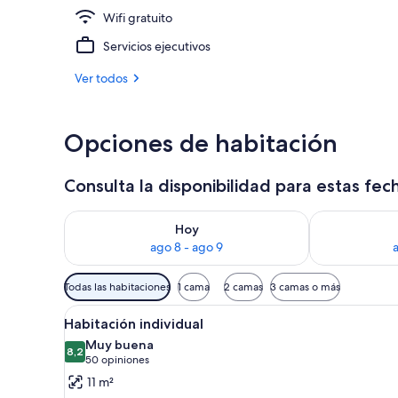
Wifi gratuito
Bar (en la pr
Servicios ejecutivos
Ver todos
Opciones de habitación
Consulta la disponibilidad para estas fec
Consulta la disponibilidad para hoy ago 8 - ago 9
Consulta la d
Hoy
ago 8 - ago 9
Filtros
Todas las habitaciones
1 cama
2 camas
3 camas o más
disponibles
Ver
Una habitación pequeña y mode
para
8
Habitación individual
todas
las
Muy buena
las
8,2
habitaciones
8,2 de 10
(50
50 opiniones
fotos
opiniones)
11 m²
de