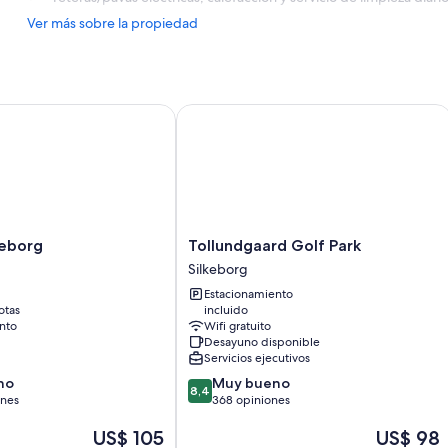
Ver más sobre la propiedad
borg
Tollundgaard Golf Park
Tollundgaard
keborg
Tollundgaard Golf Park
Golf
Silkeborg
Park
Estacionamiento
Silkeborg
otas
incluido
nto
Wifi gratuito
Desayuno disponible
Servicios ejecutivos
8.4
no
Muy bueno
8,4
de
ones
368 opiniones
10,
El
El
US$ 105
US$ 98
Muy