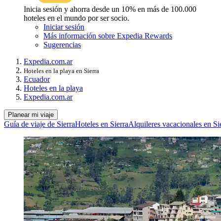
Inicia sesión y ahorra desde un 10% en más de 100.000
hoteles en el mundo por ser socio.
Iniciar sesión
Más información sobre Expedia Rewards
Sugerencias
Expedia.com.ar
Hoteles en la playa en Sierra
Ecuador
Hoteles en la playa
Expedia.com.ar
Planear mi viaje
Guía de viaje de Sierra
Hoteles en Sierra
Alquileres vacacionales en Si