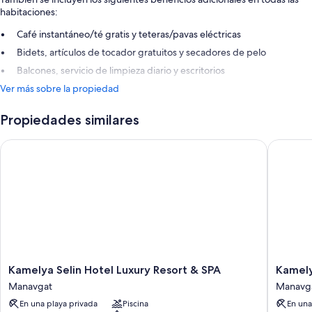
habitaciones:
Café instantáneo/té gratis y teteras/pavas eléctricas
Bidets, artículos de tocador gratuitos y secadores de pelo
Balcones, servicio de limpieza diario y escritorios
Ver más sobre la propiedad
Propiedades similares
Kamelya Selin Hotel Luxury Resort & SPA
Kamelya F
Kamelya
Kamelya
Kamelya Selin Hotel Luxury Resort & SPA
Kamelya
Selin
Fulya
Manavgat
Manavg
Hotel
Hotel
En una playa privada
Piscina
En una
Luxury
-