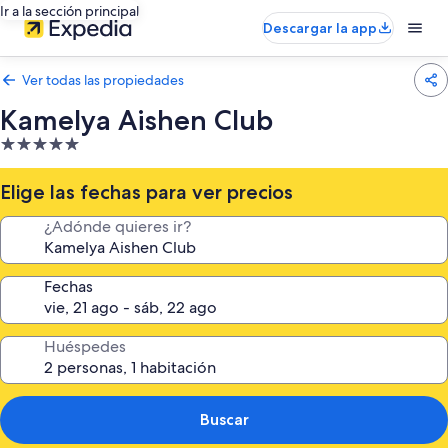
Ir a la sección principal
Descargar la app
Ver todas las propiedades
Kamelya Aishen Club
Propiedad
de
5.0
Elige las fechas para ver precios
estrellas
¿Adónde quieres ir?
Fechas
Huéspedes
Buscar