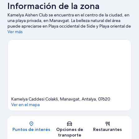
Información de la zona
Kamelya Aishen Club se encuentra en el centro de la ciudad, en
una playa privada, en Manavgat. La belleza natural del área
puede apreciarse en Playa occidental de Side y Playa oriental de
Side.
Ver más
Visitar nuestra guía de viaje de Side
Kamelya Caddesi Colakli, Manavgat, Antalya, 07620
Ver en el mapa
Mapa
Puntos de interés
Opciones de
Restaurantes
transporte