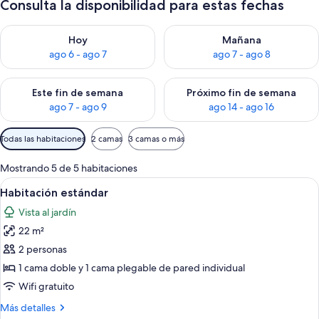
Consulta la disponibilidad para estas fechas
Consulta la disponibilidad para hoy ago 6 - ago 7
Consulta la disponibilidad pa
Hoy
Mañana
ago 6 - ago 7
ago 7 - ago 8
Consulta la disponibilidad para este fin de semana ago 7 - ag
Consulta la disponibilidad par
Este fin de semana
Próximo fin de semana
ago 7 - ago 9
ago 14 - ago 16
Filtros
Todas las habitaciones
2 camas
3 camas o más
disponibles
para
Mostrando 5 de 5 habitaciones
las
Ver
Una habitación de hotel con una cama 
4
Habitación estándar
habitaciones
todas
Vista al jardín
las
22 m²
fotos
de
2 personas
Habitación
1 cama doble y 1 cama plegable de pared individual
estándar
Wifi gratuito
Más
Más detalles