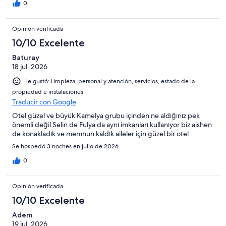
0
Opinión verificada
10/10 Excelente
Baturay
18 jul. 2026
Le gustó: Limpieza, personal y atención, servicios, estado de la
propiedad e instalaciones
Traducir con Google
Otel güzel ve büyük Kamelya grubu içinden ne aldığınız pek
önemli değil Selin de Fulya da aynı imkanları kullanıyor biz aishen
de konakladık ve memnun kaldık aileler için güzel bir otel
Se hospedó 3 noches en julio de 2026
0
Opinión verificada
10/10 Excelente
Adem
19 jul. 2026