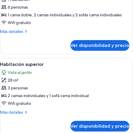
Suite
6 personas
familiar
1 cama doble, 2 camas individuales y 2 sofás cama individuales
Wifi gratuito
Más
Más detalles
detalles
sobre
Ver disponibilidad y precio
Suite
familiar
Ver
Habitación de hotel con dos camas, u
3
Habitación superior
todas
Vista al jardín
las
28 m²
fotos
de
3 personas
Habitación
2 camas individuales y 1 sofá cama individual
superior
Wifi gratuito
Más
Más detalles
detalles
sobre
Ver disponibilidad y precio
Habitación