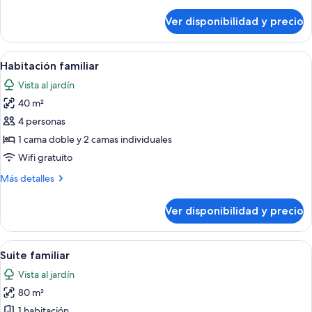
detalles
sobre
Ver disponibilidad y precio
Habitación
estándar
Ver
Habitación de hotel con una cama grande
5
Habitación familiar
todas
Vista al jardín
las
40 m²
fotos
de
4 personas
Habitación
1 cama doble y 2 camas individuales
familiar
Wifi gratuito
Más
Más detalles
detalles
sobre
Ver disponibilidad y precio
Habitación
familiar
Ver
Un salón espacioso con un sofá, un si
4
Suite familiar
todas
Vista al jardín
las
80 m²
fotos
de
1 habitación