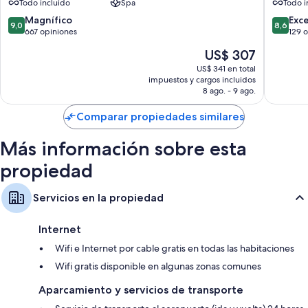
Todo incluido
Spa
Todo i
Resort
All
&
inclusive
9.0
8.6
Magnífico
Exc
9,0
8,6
SPA
Manavg
de
de
667 opiniones
129 
Manavgat
10,
10,
El
US$ 307
Magnífico,
Excelent
precio
667
129
US$ 341 en total
actual
impuestos y cargos incluidos
opiniones
opinion
es
8 ago. - 9 ago.
de
US$ 307
Comparar propiedades similares
Más información sobre esta
propiedad
Servicios en la propiedad
Internet
Wifi e Internet por cable gratis en todas las habitaciones
Wifi gratis disponible en algunas zonas comunes
Aparcamiento y servicios de transporte