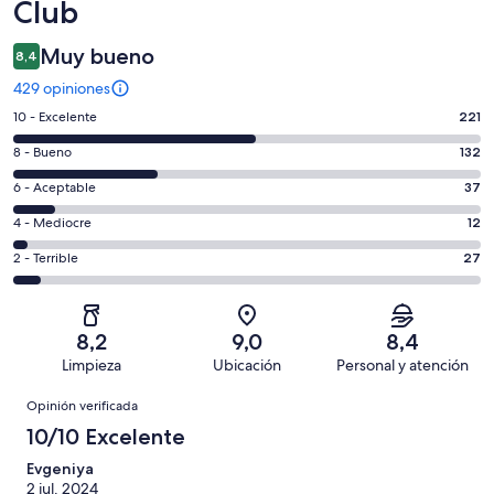
Club
Muy bueno
8,4
429 opiniones
Evaluación:
10 - Excelente
221
10
Evaluación:
8 - Bueno
132
-
8
Excelente.
Evaluación:
6 - Aceptable
37
-
221
6
Bueno.
Evaluación:
4 - Mediocre
12
de
-
132
4
429
Aceptable.
Evaluación:
2 - Terrible
27
de
-
opiniones
37
2
429
Mediocre.
de
-
opiniones
12
429
Terrible.
de
8,2
9,0
8,4
opiniones
27
429
Limpieza
Ubicación
Personal y atención
de
opiniones
Opiniones
429
Opinión verificada
opiniones
10/10 Excelente
Evgeniya
2 jul. 2024