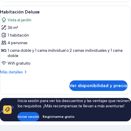
superior
Ver
Una habitación de hotel con una cama gr
3
Habitación Deluxe
todas
Vista al jardín
las
36 m²
fotos
de
1 habitación
Habitación
4 personas
Deluxe
1 cama doble y 1 cama individual o 2 camas individuales y 1 cama
doble
Wifi gratuito
Más
Más detalles
detalles
sobre
Ver disponibilidad y precio
Habitación
Deluxe
Inicia sesión para ver los descuentos y las ventajas que reúnen
los requisitos. ¡Más recompensas te llevan a más aventuras!
Iniciar sesión
Registrarme gratis