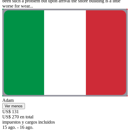
been such a problem but upon arrival the shore building is a little
worse for wear...
Adam
Ver menos
US$ 131
US$ 270 en total
impuestos y cargos incluidos
15 ago. - 16 ago.