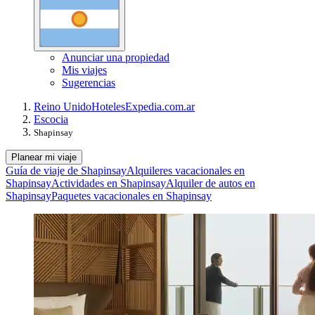
Anunciar una propiedad
Mis viajes
Sugerencias
Reino Unido
Hoteles
Expedia.com.ar
Escocia
Shapinsay
Planear mi viaje
Guía de viaje de Shapinsay
Alquileres vacacionales en
Shapinsay
Actividades en Shapinsay
Alquiler de autos en
Shapinsay
Paquetes vacacionales en Shapinsay