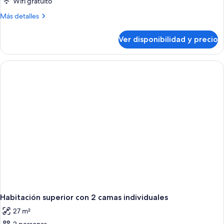
Wifi gratuito
Más
Más detalles
detalles
sobre
Ver disponibilidad y precio
Habitación
superior,
1
cama
King
size
Habitación superior con 2 camas individuales
27 m²