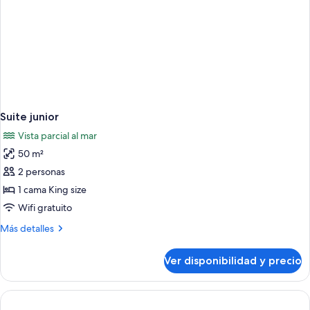
Suite junior
Vista parcial al mar
50 m²
2 personas
1 cama King size
Wifi gratuito
Más
Más detalles
detalles
sobre
Ver disponibilidad y precio
Suite
junior