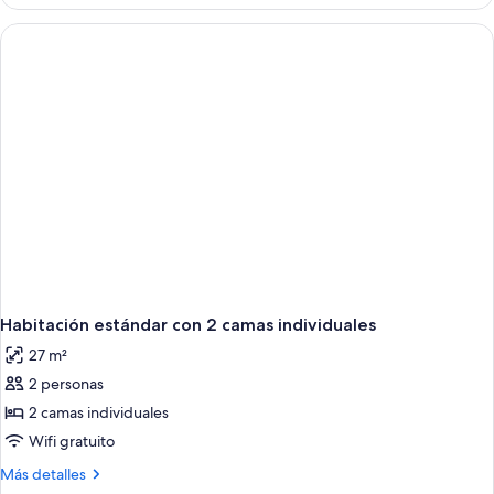
estándar,
1
cama
King
size
Habitación estándar con 2 camas individuales
27 m²
2 personas
2 camas individuales
Wifi gratuito
Más
Más detalles
detalles