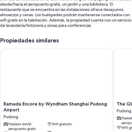
desde/hacia el aeropuerto gratis, un jardín y una biblioteca. El
restaurante que se encuentra en las instalaciones ofrece desayunos,
almuerzos y cenas. Los huéspedes podrán mantenerse conectados con
wifi gratis en la habitación. Además, la propiedad cuenta con un servicio
de lavandería/tintorería y zonas para conferencias.
Se incluyen los siguientes beneficios adicionales:
Propiedades similares
Estacionamiento gratis
Ramada Encore by Wyndham Shanghai Pudong Airport
The QUBE
Desayuno buffet con cargo, un punto de carga para vehículos
eléctricos y una máquina expendedora
Un salón de eventos, resguardo para bicicletas y asistencia turística
y para la compra de entradas
Características de las habitaciones
Las 668 habitaciones cuentan con comodidades como menús de
almohadas y aire acondicionado. Además, brindan atenciones como wifi
gratis y habitaciones insonorizadas.
Ramada
The
Ramada Encore by Wyndham Shanghai Pudong
The QU
Encore
QUBE
También se incluyen los siguientes beneficios adicionales en todas las
Airport
Pudong
by
Hotel
habitaciones:
Pudong
Trasla
Wyndham
Shangha
aeropu
Baños con cabezales de ducha tipo lluvia y secadores de pelo
Shanghai
Traslado del/al
Wifi gratuito
Sanjiag
Wifi g
aeropuerto gratis
Pudong
Pudong
Televisiones de pantalla plana de 43 pulgadas con canales de