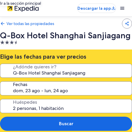
Ir a la sección principal
Descargar la app
Ver todas las propiedades
Q-Box Hotel Shanghai Sanjiagang
Propiedad
de
3.5
Elige las fechas para ver precios
estrellas
¿Adónde quieres ir?
Fechas
Huéspedes
Buscar