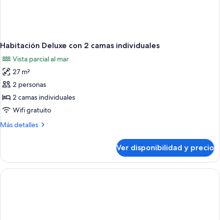
Habitación Deluxe con 2 camas individuales
Vista parcial al mar
27 m²
2 personas
2 camas individuales
Wifi gratuito
Más
Más detalles
detalles
sobre
Ver disponibilidad y precio
Habitación
Deluxe
con
2
camas
individuales