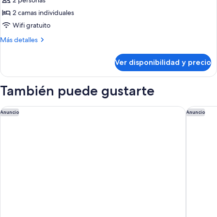
2 personas
2 camas individuales
Wifi gratuito
Más
Más detalles
detalles
sobre
Ver disponibilidad y precio
Habitación
superior
con
También puede gustarte
2
camas
individuales
MGM Shanghai West Bund
The Hong
Anuncio
Anuncio