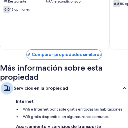
Restaurante
Aire acondicionado
6.8
Airport
6,8
50 o
televisión por cable
de
Pudong
6.0
6,0
13 opiniones
Servicio de limpieza diario, escritorios y teléfonos
10,
de
50
10,
opinion
13
opiniones
Comparar propiedades similares
Más información sobre esta
propiedad
Servicios en la propiedad
Internet
Wifi e Internet por cable gratis en todas las habitaciones
Wifi gratis disponible en algunas zonas comunes
Aparcamiento y servicios de transporte