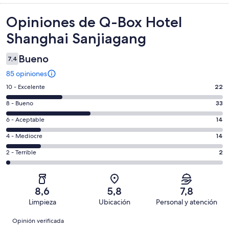
Opiniones
Opiniones de Q-Box Hotel
Shanghai Sanjiagang
Bueno
7,4
85 opiniones
Evaluación:
10 - Excelente
22
10
Evaluación:
8 - Bueno
33
-
8
Excelente.
Evaluación:
6 - Aceptable
14
-
22
6
Bueno.
Evaluación:
4 - Mediocre
14
de
-
33
4
85
Aceptable.
Evaluación:
2 - Terrible
2
de
-
opiniones
14
2
85
Mediocre.
de
-
opiniones
14
85
Terrible.
de
8,6
5,8
7,8
opiniones
2
85
Limpieza
Ubicación
Personal y atención
de
opiniones
Opiniones
85
Opinión verificada
opiniones