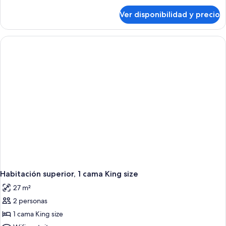
sobre
Ver disponibilidad y precio
Habitación
estándar
con
2
camas
individuales
Habitación superior, 1 cama King size
27 m²
2 personas
1 cama King size