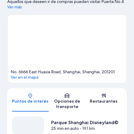
Aquellos que deseen ir de compras pueden visitar Puerta No.4
de Florentia Village y Yioulai Outlet Shanghai, mientras que
Ver más
quienes quieran apreciar la belleza natural del área pueden ir a
Áreas Turísticas Costeras de Shanghai Sanjia Port y Parque de
playa Sanjiagang. También vale la pena conocer Parque
Shanghai Disneyland© y Museo de Ciencias Geológicas de
Shanghái. Encontrarás muchas opciones para disfrutar del aire
libre con actividades como caminatas o ciclismo en senderos.
Visitar nuestra guía de viaje de Shanghái
No. 6666 East Huaxia Road, Shanghai, Shanghai, 201201
Ver en el mapa
Mapa
Puntos de interés
Opciones de
Restaurantes
transporte
Parque Shanghai Disneyland©
25 min en auto
- 19.1 km