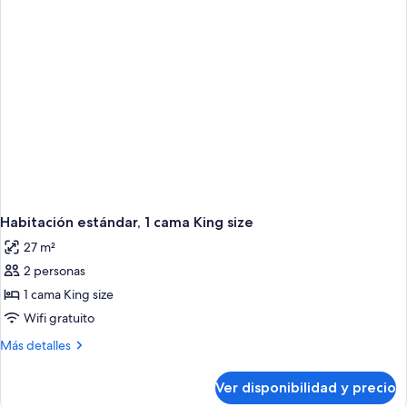
Habitación estándar, 1 cama King size
27 m²
2 personas
1 cama King size
Wifi gratuito
Más
Más detalles
detalles
sobre
Ver disponibilidad y precio
Habitación