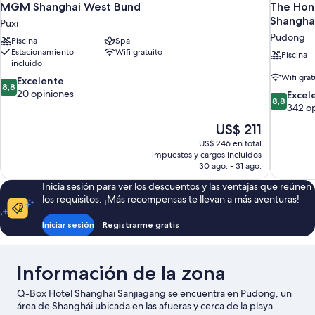
MGM Shanghai West Bund
The Hong
Shangha
Puxi
Pudong
Piscina
Spa
Estacionamiento
Wifi gratuito
Piscina
incluido
Wifi grat
8.8
Excelente
8,8
de
20 opiniones
8.8
Excel
8,8
10,
de
342 o
Excelente,
10,
El
US$ 211
20
Excelente
precio
opiniones
US$ 246 en total
342
actual
impuestos y cargos incluidos
opiniones
es
30 ago. - 31 ago.
de
Inicia sesión para ver los descuentos y las ventajas que reúnen
US$ 211
los requisitos. ¡Más recompensas te llevan a más aventuras!
Iniciar sesión
Registrarme gratis
Información de la zona
Q-Box Hotel Shanghai Sanjiagang se encuentra en Pudong, un
área de Shanghái ubicada en las afueras y cerca de la playa.