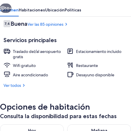
Shanghai
erior
Siguiente
Sanjiagang
58+
Resumen
Habitaciones
Ubicación
Políticas
Opiniones
Buena
7,4
Ver las 85 opiniones
7,4 de 10
Servicios principales
Traslado del/al aeropuerto
Estacionamiento incluido
gratis
Wifi gratuito
Restaurante
Se sirven desayunos, almuerzos y cena
Aire acondicionado
Desayuno disponible
Ver todos
Opciones de habitación
Consulta la disponibilidad para estas fechas
Consulta la disponibilidad para hoy ago 9 - ago 10
Consulta la disponibilidad par
Hoy
Mañana