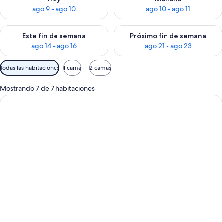
ago 9 - ago 10
ago 10 - ago 11
Consulta la disponibilidad para este fin de semana ago 14 - ag
Consulta la disponibilidad pa
Este fin de semana
Próximo fin de semana
ago 14 - ago 16
ago 21 - ago 23
Filtros
Todas las habitaciones
1 cama
2 camas
disponibles
para
Mostrando 7 de 7 habitaciones
las
habitaciones