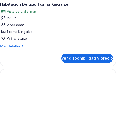
Habitación Deluxe, 1 cama King size
Vista parcial al mar
27 m²
2 personas
1 cama King size
Wifi gratuito
Más
Más detalles
detalles
sobre
Ver disponibilidad y precio
Habitación
Deluxe,
1
cama
King
size