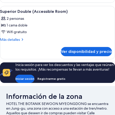
Ver
Una habitación de hotel moderna con una
4
Superior Double (Accessible Room)
todas
2 personas
las
1 cama doble
fotos
de
Wifi gratuito
Superior
Más
Más detalles
Double
detalles
sobre
(Accessible
Ver disponibilidad y precio
Superior
Room)
Double
(Accessible
Inicia sesión para ver los descuentos y las ventajas que reúnen
Room)
los requisitos. ¡Más recompensas te llevan a más aventuras!
Iniciar sesión
Registrarme gratis
Información de la zona
HOTEL THE BOTANIK SEWOON MYEONGDONG se encuentra
en Jung-gu, una zona con acceso a una estación de tren/metro.
Aquellos que deseen ir de compras pueden visitar Calle