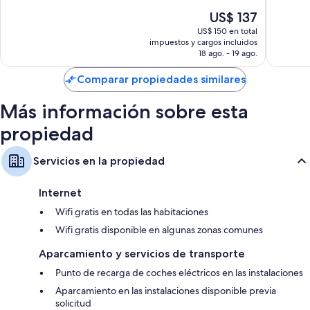
Excepcional,
Excelent
El
US$ 137
874
1.012
precio
US$ 150 en total
opiniones
opinion
actual
impuestos y cargos incluidos
es
18 ago. - 19 ago.
de
US$ 137
Comparar propiedades similares
Más información sobre esta
propiedad
Servicios en la propiedad
Internet
Wifi gratis en todas las habitaciones
Wifi gratis disponible en algunas zonas comunes
Aparcamiento y servicios de transporte
Punto de recarga de coches eléctricos en las instalaciones
Aparcamiento en las instalaciones disponible previa
solicitud