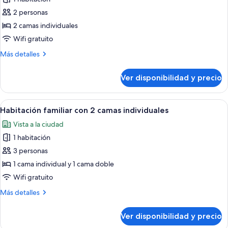
fotos
de
2 personas
Superior
2 camas individuales
Twin
Wifi gratuito
Room
Más
Más detalles
detalles
sobre
Ver disponibilidad y precio
Superior
Twin
Room
Ver
Una habitación de hotel moderna con u
8
Habitación familiar con 2 camas individuales
todas
Vista a la ciudad
las
1 habitación
fotos
de
3 personas
Habitación
1 cama individual y 1 cama doble
familiar
Wifi gratuito
con
Más
Más detalles
2
detalles
camas
sobre
Ver disponibilidad y precio
Habitación
individuales