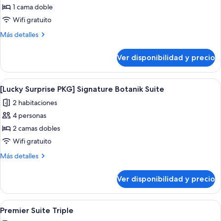
de
1 cama doble
[Lucky
Wifi gratuito
Surprise
Más
Más detalles
PKG]
detalles
Superior
sobre
Ver disponibilidad y precio
[Lucky
Double
Surprise
PKG]
Ver
Una habitación de hotel con cama, rop
13
Superior
[Lucky Surprise PKG] Signature Botanik Suite
todas
Double
2 habitaciones
las
4 personas
fotos
de
2 camas dobles
[Lucky
Wifi gratuito
Surprise
Más
Más detalles
PKG]
detalles
Signature
sobre
Ver disponibilidad y precio
[Lucky
Botanik
Surprise
Suite
PKG]
Ver
Habitación de hotel con dos camas, un
6
Signature
Premier Suite Triple
todas
Botanik