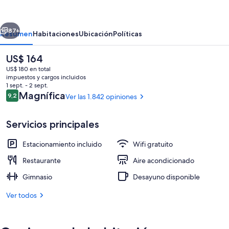
BOTANIK
SEWOON
erior
Siguiente
MYEONGDONG
87+
Resumen
Habitaciones
Ubicación
Políticas
El
US$ 164
precio
US$ 180 en total
actual
impuestos y cargos incluidos
es
1 sept. - 2 sept.
de
Opiniones
Magnífica
9,2
Ver las 1.842 opiniones
9,2 de 10
US$ 164
Servicios principales
Exterior
Estacionamiento incluido
Wifi gratuito
Restaurante
Aire acondicionado
Gimnasio
Desayuno disponible
Ver todos