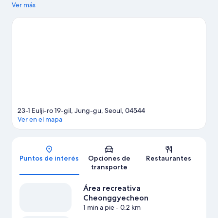
comercial Myeongdong y Mercado Namdaemun, mientras que
Ver más
quienes quieran apreciar la belleza natural del área pueden ir a
Parque histórico y cultural de Dongdaemun y Parque de la
Montaña Namsan. Asiste a un evento o partido en Estadio
Gocheok Sky Dome, y haz algo de tiempo para conocer Lotte
World, una de las atracciones imperdibles del lugar.
Visitar
nuestra guía de viaje de Seúl
23-1 Eulji-ro 19-gil, Jung-gu, Seoul, 04544
Ver en el mapa
Mapa
Puntos de interés
Opciones de
Restaurantes
transporte
Área recreativa
Cheonggyecheon
1 min a pie
- 0.2 km