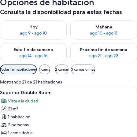
Opciones de habitación
Consulta la disponibilidad para estas fechas
Consulta la disponibilidad para hoy ago 9 - ago 10
Consulta la disponibilidad par
Hoy
Mañana
ago 9 - ago 10
ago 10 - ago 11
Consulta la disponibilidad para este fin de semana ago 14 - ag
Consulta la disponibilidad pa
Este fin de semana
Próximo fin de semana
ago 14 - ago 16
ago 21 - ago 23
Filtros
Todas las habitaciones
1 cama
2 camas
3 camas o más
disponibles
para
Mostrando 21 de 21 habitaciones
las
Ver
Una habitación de hotel moderna con
7
Superior Double Room
habitaciones
todas
Vista a la ciudad
las
21 m²
fotos
de
1 habitación
Superior
2 personas
Double
1 cama doble