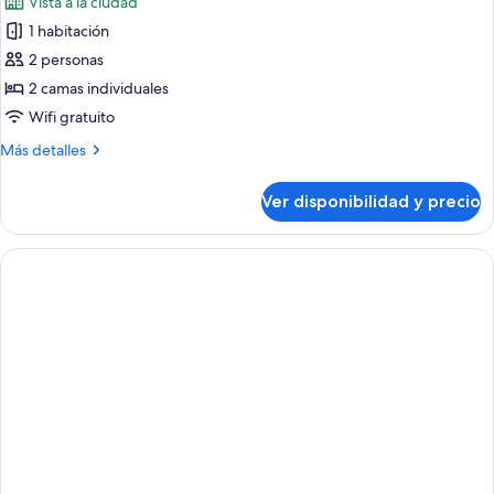
Vista a la ciudad
las
1 habitación
fotos
de
2 personas
Premier
2 camas individuales
Deluxe
Wifi gratuito
Twin
Más
Más detalles
detalles
sobre
Ver disponibilidad y precio
Premier
Deluxe
Twin