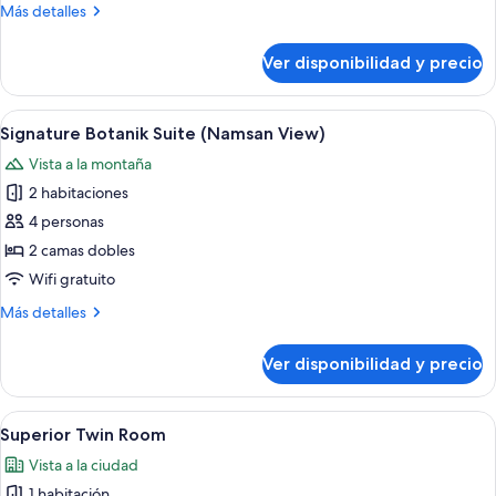
Más
Más detalles
View)
detalles
sobre
Ver disponibilidad y precio
Superior
Double
(Namsan
Ver
Una habitación de hotel moderna con u
9
View)
Signature Botanik Suite (Namsan View)
todas
Vista a la montaña
las
2 habitaciones
fotos
de
4 personas
Signature
2 camas dobles
Botanik
Wifi gratuito
Suite
Más
Más detalles
(Namsan
detalles
View)
sobre
Ver disponibilidad y precio
Signature
Botanik
Suite
Ver
Una habitación de hotel moderna con 
6
(Namsan
Superior Twin Room
todas
View)
Vista a la ciudad
las
1 habitación