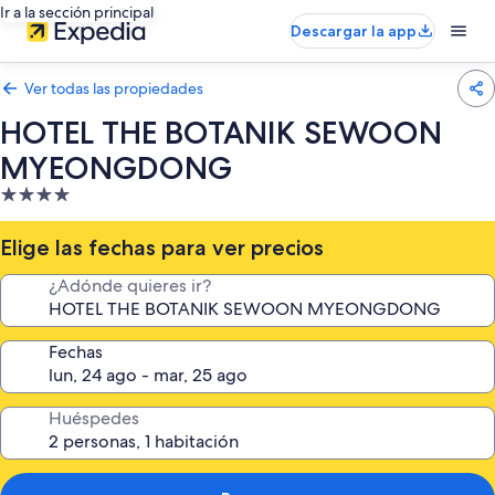
Ir a la sección principal
Descargar la app
Ver todas las propiedades
HOTEL THE BOTANIK SEWOON
MYEONGDONG
Propiedad
de
4.0
Elige las fechas para ver precios
estrellas
¿Adónde quieres ir?
Fechas
Huéspedes