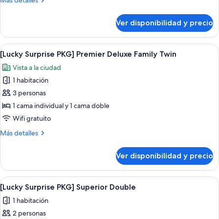
Más detalles
PKG]
detalles
Premier
sobre
Ver disponibilidad y precio
[Lucky
Suite
Surprise
Twin
PKG]
Ver
Una habitación de hotel con cama, rop
7
Premier
[Lucky Surprise PKG] Premier Deluxe Family Twin
todas
Suite
Vista a la ciudad
Twin
las
1 habitación
fotos
de
3 personas
[Lucky
1 cama individual y 1 cama doble
Surprise
Wifi gratuito
PKG]
Más
Más detalles
Premier
detalles
Deluxe
sobre
Ver disponibilidad y precio
[Lucky
Family
Surprise
Twin
PKG]
Ver
Una habitación de hotel con cama, rop
8
Premier
[Lucky Surprise PKG] Superior Double
todas
Deluxe
1 habitación
Family
las
Twin
2 personas
fotos