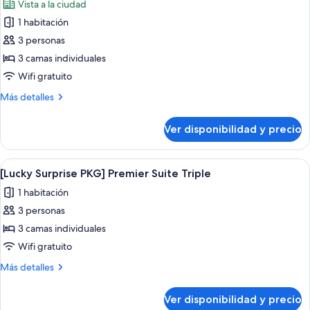
Vista a la ciudad
Suite
las
1 habitación
fotos
de
3 personas
Premier
3 camas individuales
Suite
Wifi gratuito
Triple
Más
Más detalles
detalles
sobre
Ver disponibilidad y precio
Premier
Suite
Triple
Ver
Una habitación de hotel con cama, rop
7
[Lucky Surprise PKG] Premier Suite Triple
todas
1 habitación
las
3 personas
fotos
de
3 camas individuales
[Lucky
Wifi gratuito
Surprise
Más
Más detalles
PKG]
detalles
Premier
sobre
Ver disponibilidad y precio
[Lucky
Suite