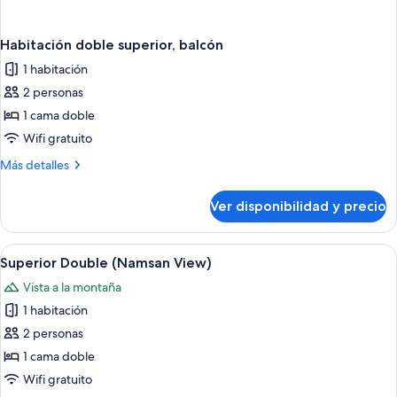
Habitación doble superior, balcón
1 habitación
2 personas
1 cama doble
Wifi gratuito
Más
Más detalles
detalles
sobre
Ver disponibilidad y precio
Habitación
doble
superior,
Ver
Una habitación de hotel moderna con una
8
balcón
Superior Double (Namsan View)
todas
Vista a la montaña
las
1 habitación
fotos
de
2 personas
Superior
1 cama doble
Double
Wifi gratuito
(Namsan