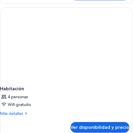
Habitación
4 personas
Wifi gratuito
Más
Más detalles
detalles
sobre
Ver disponibilidad y precio
Habitación