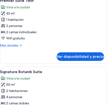
Premier Suite Twin
todas
Vista a la ciudad
las
43 m²
fotos
de
1 habitación
Premier
2 personas
Suite
2 camas individuales
Twin
Wifi gratuito
Más
Más detalles
detalles
sobre
Ver disponibilidad y precio
Premier
Suite
Twin
Ver
Una habitación de hotel moderna con u
12
Signature Botanik Suite
todas
Vista a la ciudad
las
50 m²
fotos
de
2 habitaciones
Signature
4 personas
Botanik
2 camas dobles