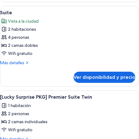
familiar
con
Ver
Una cama bien hecha con ropa blanca,
9
2
Suite
todas
camas
Vista a la ciudad
individuales
las
2 habitaciones
fotos
de
4 personas
Suite
2 camas dobles
Wifi gratuito
Más
Más detalles
detalles
sobre
Ver disponibilidad y precio
Suite
Ver
Una habitación de hotel con cama, rop
7
[Lucky Surprise PKG] Premier Suite Twin
todas
1 habitación
las
2 personas
fotos
de
2 camas individuales
[Lucky
Wifi gratuito
Surprise
Más