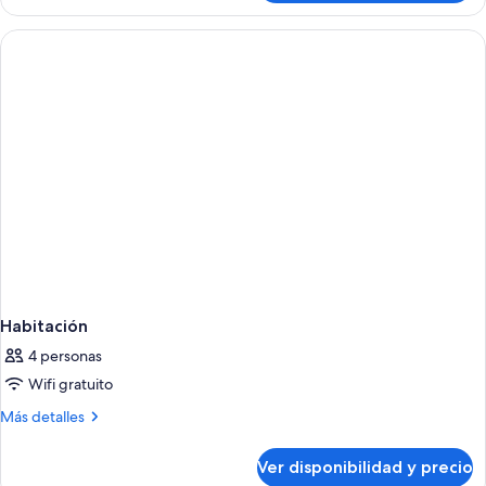
Surprise
Triple
PKG]
Premier
Suite
Triple
Habitación
4 personas
Wifi gratuito
Más
Más detalles
detalles
sobre
Ver disponibilidad y precio
Habitación