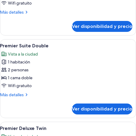
Suite
Wifi gratuito
Más
Más detalles
detalles
sobre
Ver disponibilidad y precio
Signature
Botanik
Suite
Ver
Una habitación de hotel moderna con u
6
Premier Suite Double
todas
Vista a la ciudad
las
1 habitación
fotos
de
2 personas
Premier
1 cama doble
Suite
Wifi gratuito
Double
Más
Más detalles
detalles
sobre
Ver disponibilidad y precio
Premier
Suite
Double
Ver
Una habitación de hotel moderna con un
4
Premier Deluxe Twin
todas