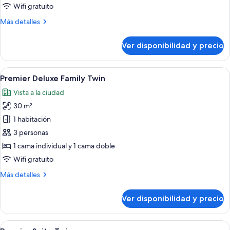
Room
Wifi gratuito
Más
Más detalles
detalles
sobre
Ver disponibilidad y precio
Superior
Double
Room
Ver
Una habitación de hotel moderna con u
6
Premier Deluxe Family Twin
todas
Vista a la ciudad
las
30 m²
fotos
de
1 habitación
Premier
3 personas
Deluxe
1 cama individual y 1 cama doble
Family
Wifi gratuito
Twin
Más
Más detalles
detalles
sobre
Ver disponibilidad y precio
Premier
Deluxe
Family
Ver
Habitación de hotel moderna con una ca
6
Twin