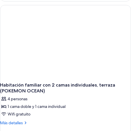
DOUBLE
1
OCEAN)
cama
doble
(KING
DOUBLE
OCEAN)
Habitación familiar con 2 camas individuales, terraza
(POKEMON OCEAN)
4 personas
1 cama doble y 1 cama individual
Wifi gratuito
Más
Más detalles
detalles