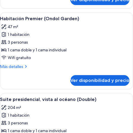
Habitación
(Family
Premier
Ocean)
con
Ver
Habitación de hotel con dos camas, tele
1
2
Habitación Premier (Ondol Garden)
todas
camas
47 m²
individuales
las
(Family
1 habitación
fotos
Ocean)
de
3 personas
Habitación
1 cama doble y 1 cama individual
Premier
Wifi gratuito
(Ondol
Más
Más detalles
Garden)
detalles
sobre
Ver disponibilidad y precio
Habitación
Premier
(Ondol
Ver
Habitación de hotel con dos camas, un e
2
Garden)
Suite presidencial, vista al océano (Double)
todas
204 m²
las
1 habitación
fotos
de
3 personas
Suite
1 cama doble y 1 cama individual