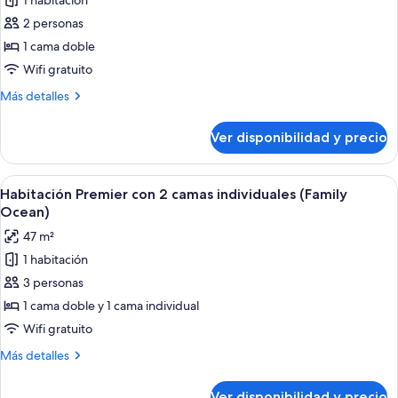
1 habitación
fotos
de
2 personas
Habitación
1 cama doble
Premier,
Wifi gratuito
1
Más
Más detalles
cama
detalles
doble
sobre
Ver disponibilidad y precio
Habitación
(Ocean)
Premier,
1
Ver
Una cama bien hecha con cabecera de
2
cama
Habitación Premier con 2 camas individuales (Family
todas
doble
Ocean)
(Ocean)
las
47 m²
fotos
1 habitación
de
3 personas
Habitación
Premier
1 cama doble y 1 cama individual
con
Wifi gratuito
2
Más
Más detalles
camas
detalles
individuales
sobre
Ver disponibilidad y precio