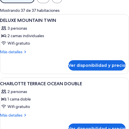
disponibles
para
Mostrando 37 de 37 habitaciones
las
Ver
Habitación de hotel con dos camas, una
1
DELUXE MOUNTAIN TWIN
habitaciones
todas
3 personas
las
2 camas individuales
fotos
de
Wifi gratuito
DELUXE
Más
Más detalles
MOUNTAIN
detalles
sobre
TWIN
Ver disponibilidad y precio
DELUXE
MOUNTAIN
TWIN
Ver
Cubrecamas, caja de seguridad en la ha
2
CHARLOTTE TERRACE OCEAN DOUBLE
todas
2 personas
las
1 cama doble
fotos
de
Wifi gratuito
CHARLOTTE
Más
Más detalles
TERRACE
detalles
sobre
OCEAN
Ver disponibilidad y precio