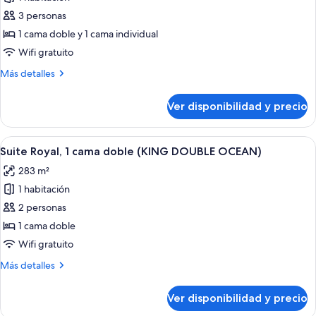
fotos
Ocean)
de
3 personas
Suite
1 cama doble y 1 cama individual
Premier
Wifi gratuito
(Ondol
Más
Más detalles
Garden)
detalles
sobre
Ver disponibilidad y precio
Suite
Premier
(Ondol
Ver
Amplia habitación de hotel con una cama
2
Garden)
Suite Royal, 1 cama doble (KING DOUBLE OCEAN)
todas
283 m²
las
1 habitación
fotos
de
2 personas
Suite
1 cama doble
Royal,
Wifi gratuito
1
Más
Más detalles
cama
detalles
doble
sobre
Ver disponibilidad y precio
Suite
(KING
Royal,