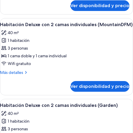
sobre
Ver disponibilidad y precio
Habitación
familiar
con
Ver
Habitación de hotel con dos camas, un e
1
2
Habitación Deluxe con 2 camas individuales (MountainDFM)
todas
camas
40 m²
individuales,
las
terraza
1 habitación
fotos
(POKEMON
de
3 personas
OCEAN)
Habitación
1 cama doble y 1 cama individual
Deluxe
Wifi gratuito
con
Más
Más detalles
2
detalles
camas
sobre
Ver disponibilidad y precio
Habitación
individuales
Deluxe
(MountainDFM)
con
Ver
Habitación de hotel con dos camas, un e
2
2
Habitación Deluxe con 2 camas individuales (Garden)
todas
camas
40 m²
individuales
las
(MountainDFM)
1 habitación
fotos
de
3 personas