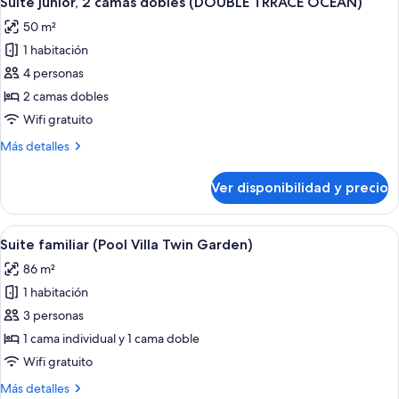
Suite junior, 2 camas dobles (DOUBLE TRRACE OCEAN)
todas
camas
50 m²
individuales
las
(FAMILY
1 habitación
fotos
TWIN
de
4 personas
MOUNTAIN)
Suite
2 camas dobles
junior,
Wifi gratuito
2
Más
Más detalles
camas
detalles
dobles
sobre
Ver disponibilidad y precio
Suite
(DOUBLE
junior,
TRRACE
2
Ver
Habitación de hotel con dos camas, un 
OCEAN)
2
camas
Suite familiar (Pool Villa Twin Garden)
todas
dobles
86 m²
(DOUBLE
las
TRRACE
1 habitación
fotos
OCEAN)
de
3 personas
Suite
1 cama individual y 1 cama doble
familiar
Wifi gratuito
(Pool
Más
Más detalles
Villa