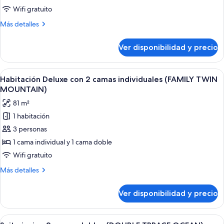
presidencial,
Wifi gratuito
vista
Más
Más detalles
al
detalles
océano
sobre
Ver disponibilidad y precio
Suite
(Double)
presidencial,
vista
Ver
Habitación de hotel con dos camas, un e
1
al
Habitación Deluxe con 2 camas individuales (FAMILY TWIN
todas
océano
MOUNTAIN)
(Double)
las
81 m²
fotos
1 habitación
de
3 personas
Habitación
Deluxe
1 cama individual y 1 cama doble
con
Wifi gratuito
2
Más
Más detalles
camas
detalles
individuales
sobre
Ver disponibilidad y precio
Habitación
(FAMILY
Deluxe
TWIN
con
Ver
Una habitación de hotel con dos camas
MOUNTAIN)
2
2