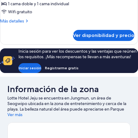
Habitación
1 cama doble y 1 cama individual
Deluxe
Wifi gratuito
con
Más
Más detalles
2
detalles
camas
sobre
Ver disponibilidad y precio
Habitación
individuales
Deluxe
(Garden)
con
Inicia sesión para ver los descuentos y las ventajas que reúnen
2
los requisitos. ¡Más recompensas te llevan a más aventuras!
camas
individuales
Iniciar sesión
Registrarme gratis
(Garden)
Información de la zona
Lotte Hotel Jeju se encuentra en Jungmun, un área de
Seogwipo ubicada en la zona de entretenimiento y cerca de la
playa. La belleza natural del área puede apreciarse en Parque
Nacional de Hallasan y Cascadas de Cheonjiyeon, mientras que
Ver más
Isla de Hello Kitty y Jeju Waterworld (parque acuático) son
algunos de los puntos de interés más conocidos del área.
También puedes darte una vuelta por Museo de Osos de
Peluche de Jeju y Termas Carbonate de la montaña