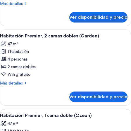
Premier,
Más
Más detalles
2
detalles
camas
sobre
Ver disponibilidad y precio
Suite
dobles
Premier,
(Ocean)
2
Ver
Habitación de hotel con dos camas, un
1
camas
Habitación Premier, 2 camas dobles (Garden)
todas
dobles
47 m²
(Ocean)
las
1 habitación
fotos
de
4 personas
Habitación
2 camas dobles
Premier,
Wifi gratuito
2
Más
Más detalles
camas
detalles
dobles
sobre
Ver disponibilidad y precio
Habitación
(Garden)
Premier,
2
Ver
Habitación de hotel con una cama grand
2
camas
Habitación Premier, 1 cama doble (Ocean)
todas
dobles
47 m²
(Garden)
las