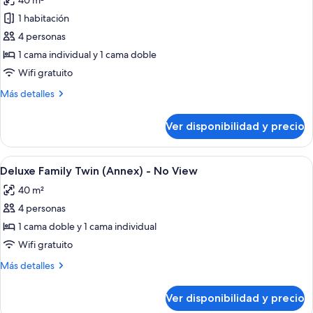
40 m²
(Ocean)
las
1 habitación
fotos
de
4 personas
Charlotte
1 cama individual y 1 cama doble
Family
Wifi gratuito
Twin
Más
Más detalles
-
detalles
No
sobre
Ver disponibilidad y precio
Charlotte
View
Family
Twin
Ver
Una habitación de hotel con dos camas,
1
-
Deluxe Family Twin (Annex) - No View
todas
No
40 m²
View
las
4 personas
fotos
de
1 cama doble y 1 cama individual
Deluxe
Wifi gratuito
Family
Más
Más detalles
Twin
detalles
(Annex)
sobre
Ver disponibilidad y precio
Deluxe
-