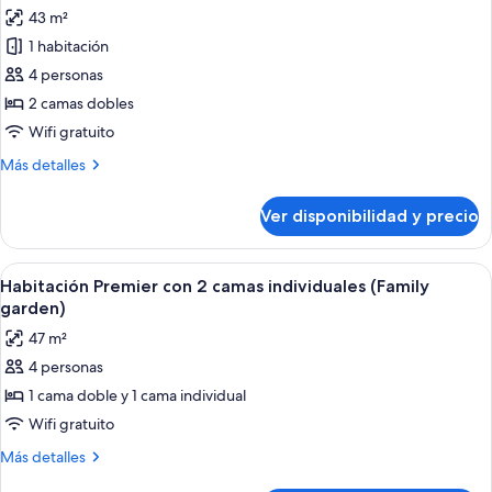
todas
Building)
View
43 m²
-
las
No
1 habitación
fotos
View
de
4 personas
Habitación
2 camas dobles
Deluxe,
Wifi gratuito
2
Más
Más detalles
camas
detalles
dobles
sobre
Ver disponibilidad y precio
Habitación
(Mountain)
Deluxe,
2
Ver
Una habitación de hotel con dos camas,
1
camas
Habitación Premier con 2 camas individuales (Family
todas
dobles
garden)
(Mountain)
las
47 m²
fotos
4 personas
de
1 cama doble y 1 cama individual
Habitación
Premier
Wifi gratuito
con
Más
Más detalles
2
detalles