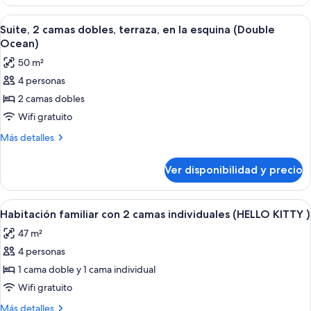
Family
No
Twin
Ver
Una habitación de hotel con dos camas
View
2
(Annex)
Suite, 2 camas dobles, terraza, en la esquina (Double
todas
-
Ocean)
No
las
50 m²
View
fotos
4 personas
de
2 camas dobles
Suite,
2
Wifi gratuito
camas
Más
Más detalles
dobles,
detalles
sobre
terraza,
Ver disponibilidad y precio
Suite,
en
2
la
camas
Ver
Habitación de hotel en tonos rosa con 
1
esquina
dobles,
Habitación familiar con 2 camas individuales (HELLO KITTY )
todas
terraza,
(Double
47 m²
en
las
Ocean)
la
4 personas
fotos
esquina
de
1 cama doble y 1 cama individual
(Double
Habitación
Ocean)
Wifi gratuito
familiar
Más
Más detalles