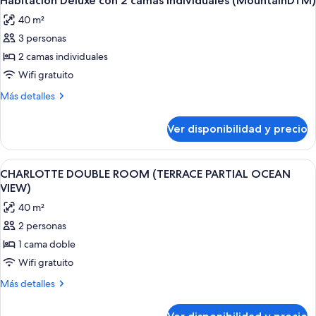
Habitación Deluxe con 2 camas individuales (MountainDTM)
todas
40 m²
las
3 personas
fotos
de
2 camas individuales
Habitación
Wifi gratuito
Deluxe
Más
Más detalles
con
detalles
2
sobre
Ver disponibilidad y precio
Habitación
camas
Deluxe
individuales
con
Ver
Una habitación de hotel moderna con 
(MountainDTM)
2
2
CHARLOTTE DOUBLE ROOM (TERRACE PARTIAL OCEAN
todas
camas
VIEW)
individuales
las
40 m²
(MountainDTM)
fotos
2 personas
de
1 cama doble
CHARLOTTE
DOUBLE
Wifi gratuito
ROOM
Más
Más detalles
(TERRACE
detalles
sobre
PARTIAL