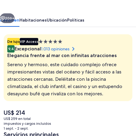
Jeju
erior
Siguiente
206+
Resumen
Habitaciones
Ubicación
Políticas
Propiedad
De lujo
VIP Access
de
Excepcional
1.013 opiniones
9,4
5.0
Elegancia frente al mar con infinitas atracciones
estrellas
Sereno y hermoso, este cuidado complejo ofrece
impresionantes vistas del océano y fácil acceso a las
atracciones cercanas. Deléitate con la piscina
Exterior
climatizada, el club infantil, el casino y un estupendo
desayuno bufé que rivaliza con los mejores.
El
US$ 214
precio
US$ 259 en total
actual
impuestos y cargos incluidos
es
1 sept. - 2 sept.
de
Servicios principales