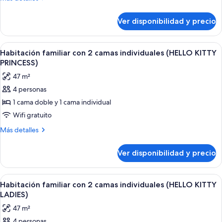
con
detalles
2
sobre
Ver disponibilidad y precio
Habitación
camas
familiar
individuales
con
Ver
Un dormitorio con temática rosa, con 
(HELLO
1
2
Habitación familiar con 2 camas individuales (HELLO KITTY
todas
camas
KITTY
PRINCESS)
individuales
las
)
47 m²
(HELLO
fotos
KITTY
4 personas
de
)
1 cama doble y 1 cama individual
Habitación
familiar
Wifi gratuito
con
Más
Más detalles
2
detalles
sobre
camas
Ver disponibilidad y precio
Habitación
individuales
familiar
(HELLO
con
Ver
Una habitación de hotel con dos camas, t
1
KITTY
2
Habitación familiar con 2 camas individuales (HELLO KITTY
todas
camas
PRINCESS)
LADIES)
individuales
las
47 m²
(HELLO
fotos
KITTY
4 personas