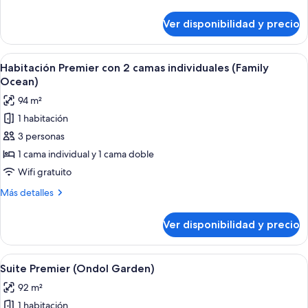
detalles
Twin
sobre
Ver disponibilidad y precio
Suite
Garden)
familiar
(Pool
Ver
Una habitación de hotel moderna con z
1
Villa
Habitación Premier con 2 camas individuales (Family
todas
Twin
Ocean)
Garden)
las
94 m²
fotos
1 habitación
de
3 personas
Habitación
Premier
1 cama individual y 1 cama doble
con
Wifi gratuito
2
Más
Más detalles
camas
detalles
individuales
sobre
Ver disponibilidad y precio
Habitación
(Family
Premier
Ocean)
con
Ver
Una habitación de hotel moderna con u
2
2
Suite Premier (Ondol Garden)
todas
camas
92 m²
individuales
las
(Family
1 habitación