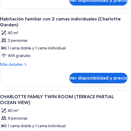
Ver disponibilidad y precio
CHARLOTTE
OCEAN
DOUBLE
VIEW)
ROOM
Ver
Una habitación de hotel con dos camas
1
(TERRACE
Habitación familiar con 2 camas individuales (Charlotte
todas
PARTIAL
Garden)
OCEAN
las
40 m²
VIEW)
fotos
3 personas
de
1 cama doble y 1 cama individual
Habitación
familiar
Wifi gratuito
con
Más
Más detalles
2
detalles
sobre
camas
Ver disponibilidad y precio
Habitación
individuales
familiar
(Charlotte
con
Ver
Una habitación de hotel moderna con 
2
Garden)
2
CHARLOTTE FAMILY TWIN ROOM (TERRACE PARTIAL
todas
camas
OCEAN VIEW)
individuales
las
40 m²
(Charlotte
fotos
Garden)
4 personas
de
1 cama doble y 1 cama individual
CHARLOTTE