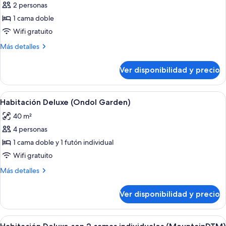
de
2 personas
Habitación
1 cama doble
Deluxe,
Wifi gratuito
1
Más
Más detalles
cama
detalles
doble
sobre
Ver disponibilidad y precio
Habitación
(Mountain)
Deluxe,
1
Ver
Una habitación de hotel con una cama g
2
cama
Habitación Deluxe (Ondol Garden)
todas
doble
40 m²
(Mountain)
las
4 personas
fotos
de
1 cama doble y 1 futón individual
Habitación
Wifi gratuito
Deluxe
Más
Más detalles
(Ondol
detalles
Garden)
sobre
Ver disponibilidad y precio
Habitación
Deluxe
(Ondol
Ver
Habitación de hotel con dos camas, zon
1
Garden)