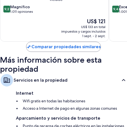
de
9.2
9.4
Seogwipo
Magnífico
Exc
9,2
9,4
de
de
1.011 opiniones
1.001
10,
10,
El
US$ 121
Magnífico,
Excepcio
precio
1.011
1.001
US$ 133 en total
actual
impuestos y cargos incluidos
opiniones
opinion
es
1 sept. - 2 sept.
de
US$ 121
Comparar propiedades similares
Más información sobre esta
propiedad
Servicios en la propiedad
Internet
Wifi gratis en todas las habitaciones
Acceso a Internet de pago en algunas zonas comunes
Aparcamiento y servicios de transporte
Punto de recarga de coches eléctricos en las instalaciones