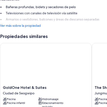
Bañeras profundas, bidets y secadores de pelo
Televisiones con canales de televisión vía satélite
Armarios o vestidores, balcones y áreas de descanso separadas
Ver más sobre la propiedad
Propiedades similares
GoldOne Hotel & Suites
The Shill
GoldOne
The
GoldOne Hotel & Suites
The Shi
Hotel
Shilla
Ciudad de Seogwipo
Jungmu
&
Jeju
Piscina
Hidromasaje
Piscin
Suites
Jungmu
Piscina infantil
Estacionamiento
Piscina
Ciudad
incluido