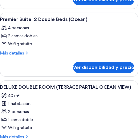
CHARLOTTE
DOUBLE
TERRACE
OCEAN
Ver
Área de sala de estar
1
DOUBLE
Premier Suite, 2 Double Beds (Ocean)
todas
4 personas
las
2 camas dobles
fotos
de
Wifi gratuito
Premier
Más
Más detalles
Suite,
detalles
sobre
2
Ver disponibilidad y precio
Premier
Double
Suite,
Beds
2
Ver
Una habitación de hotel amplia con una
1
(Ocean)
Double
DELUXE DOUBLE ROOM (TERRACE PARTIAL OCEAN VIEW)
todas
Beds
40 m²
(Ocean)
las
1 habitación
fotos
de
2 personas
DELUXE
1 cama doble
DOUBLE
Wifi gratuito
ROOM
Más
Más detalles