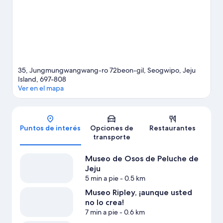
Sanbangsan. Encontrarás muchas opciones para conocer la zona
con actividades como golf.
Visitar nuestra guía de viaje de
Seogwipo
Ver más resorts en Seogwipo
35, Jungmungwangwang-ro 72beon-gil, Seogwipo, Jeju
Island, 697-808
Ver en el mapa
Mapa
Puntos de interés
Opciones de
Restaurantes
transporte
Museo de Osos de Peluche de
Jeju
5 min a pie
- 0.5 km
Museo Ripley, ¡aunque usted
no lo crea!
7 min a pie
- 0.6 km