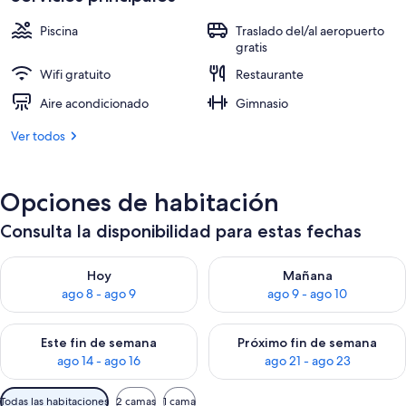
US$ 214
Piscina
Traslado del/al aeropuerto
gratis
Wifi gratuito
Restaurante
Aire acondicionado
Gimnasio
Ver todos
Opciones de habitación
Consulta la disponibilidad para estas fechas
Consulta la disponibilidad para hoy ago 8 - ago 9
Consulta la disponibilidad pa
Hoy
Mañana
ago 8 - ago 9
ago 9 - ago 10
Consulta la disponibilidad para este fin de semana ago 14 - ag
Consulta la disponibilidad pa
Este fin de semana
Próximo fin de semana
ago 14 - ago 16
ago 21 - ago 23
Filtros
Todas las habitaciones
2 camas
1 cama