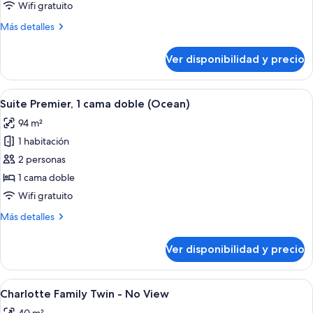
FAMILY
Wifi gratuito
TWIN
Más
Más detalles
ROOM
detalles
sobre
(TERRACE
Ver disponibilidad y precio
CHARLOTTE
PARTIAL
FAMILY
OCEAN
TWIN
Ver
Amplia habitación de hotel con una cama
2
VIEW)
ROOM
Suite Premier, 1 cama doble (Ocean)
todas
(TERRACE
94 m²
PARTIAL
las
OCEAN
1 habitación
fotos
VIEW)
de
2 personas
Suite
1 cama doble
Premier,
Wifi gratuito
1
Más
Más detalles
cama
detalles
doble
sobre
Ver disponibilidad y precio
Suite
(Ocean)
Premier,
1
Ver
Una habitación de hotel con dos camas
1
cama
Charlotte Family Twin - No View
todas
doble