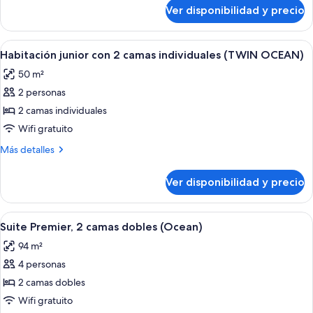
sobre
camas
Ver disponibilidad y precio
Habitación
individuales
Premier
(Family
con
Ver
Habitación de hotel con dos camas gr
2
garden)
2
Habitación junior con 2 camas individuales (TWIN OCEAN)
todas
camas
50 m²
individuales
las
(Family
2 personas
fotos
garden)
de
2 camas individuales
Habitación
Wifi gratuito
junior
Más
Más detalles
con
detalles
2
sobre
Ver disponibilidad y precio
Habitación
camas
junior
individuales
con
Ver
Una sala de estar moderna con un sofá,
(TWIN
2
2
Suite Premier, 2 camas dobles (Ocean)
todas
camas
OCEAN)
94 m²
individuales
las
(TWIN
4 personas
fotos
OCEAN)
de
2 camas dobles
Suite
Wifi gratuito