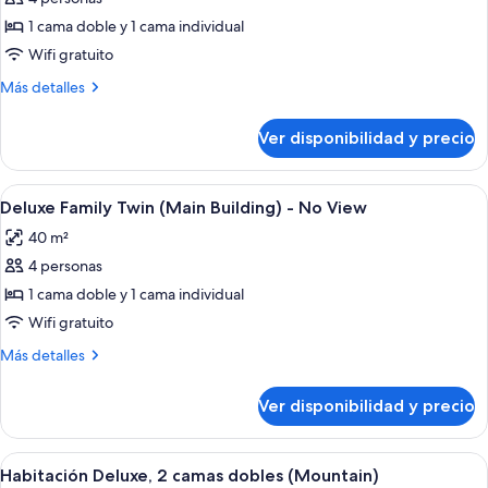
de
PRINCESS)
1 cama doble y 1 cama individual
Habitación
familiar
Wifi gratuito
con
Más
Más detalles
2
detalles
sobre
camas
Ver disponibilidad y precio
Habitación
individuales
familiar
(HELLO
con
Ver
Una habitación de hotel con dos camas,
1
KITTY
2
Deluxe Family Twin (Main Building) - No View
todas
camas
LADIES)
40 m²
individuales
las
(HELLO
4 personas
fotos
KITTY
de
1 cama doble y 1 cama individual
LADIES)
Deluxe
Wifi gratuito
Family
Más
Más detalles
Twin
detalles
(Main
sobre
Ver disponibilidad y precio
Deluxe
Building)
Family
-
Twin
Ver
Habitación de hotel con dos camas, un e
No
2
(Main
Habitación Deluxe, 2 camas dobles (Mountain)