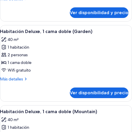
(TERRACE
detalles
PARTIAL
sobre
Ver disponibilidad y precio
DELUXE
OCEAN
DOUBLE
VIEW)
ROOM
Ver
Amplia habitación de hotel con una cam
1
(TERRACE
Habitación Deluxe, 1 cama doble (Garden)
todas
PARTIAL
40 m²
OCEAN
las
VIEW)
1 habitación
fotos
de
2 personas
Habitación
1 cama doble
Deluxe,
Wifi gratuito
1
Más
Más detalles
cama
detalles
doble
sobre
Ver disponibilidad y precio
Habitación
(Garden)
Deluxe,
1
Ver
Habitación de hotel con una cama grand
1
cama
Habitación Deluxe, 1 cama doble (Mountain)
todas
doble
40 m²
(Garden)
las
1 habitación
fotos