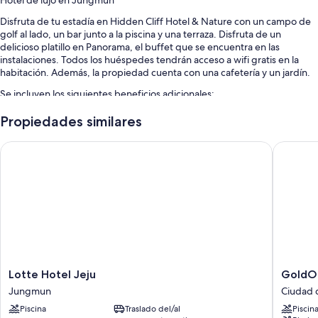
Hotel de lujo en Jungmun
Disfruta de tu estadía en Hidden Cliff Hotel & Nature con un campo de
golf al lado, un bar junto a la piscina y una terraza. Disfruta de un
delicioso platillo en Panorama, el buffet que se encuentra en las
instalaciones. Todos los huéspedes tendrán acceso a wifi gratis en la
habitación. Además, la propiedad cuenta con una cafetería y un jardín.
Se incluyen los siguientes beneficios adicionales:
Piscina de natación con sillones reclinables de piscina
Propiedades similares
Estacionamiento gratis
Lotte Hotel Jeju
GoldOne 
Desayuno buffet con cargo, una piscina al aire libre y un salón de
eventos
Servicios de concierge, un cajero automático o servicios bancarios y
resguardo de equipaje
Características de las habitaciones
Las 250 habitaciones tienen comodidades como ropa de cama de alta
calidad y espacios para trabajar con laptops. También brindan
atenciones como áreas de descanso separadas y áreas de comedor
Lotte
GoldOn
Lotte Hotel Jeju
GoldOn
independientes.
Hotel
Hotel
Jungmun
Ciudad 
Jeju
&
También se incluyen los siguientes servicios adicionales:
Piscina
Traslado del/al
Piscin
Jungmun
Suites