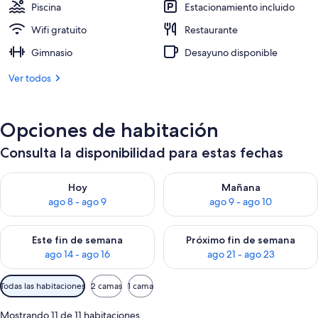
Piscina
Estacionamiento incluido
Wifi gratuito
Restaurante
Gimnasio
Desayuno disponible
Ver todos
Opciones de habitación
Consulta la disponibilidad para estas fechas
Consulta la disponibilidad para hoy ago 8 - ago 9
Consulta la disponibilidad pa
Hoy
Mañana
ago 8 - ago 9
ago 9 - ago 10
Consulta la disponibilidad para este fin de semana ago 14 - ag
Consulta la disponibilidad pa
Este fin de semana
Próximo fin de semana
ago 14 - ago 16
ago 21 - ago 23
Filtros
Todas las habitaciones
2 camas
1 cama
disponibles
para
Mostrando 11 de 11 habitaciones