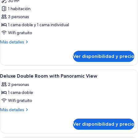
30 m²
las
1 habitación
fotos
de
3 personas
Deluxe
1 cama doble y 1 cama individual
Twin
Wifi gratuito
Room
Más
Más detalles
(3th
detalles
or
sobre
Ver disponibilidad y precio
Deluxe
4th
Twin
Floor)
Room
Ver
Ropa de cama de alta calidad y caja de
6
(3th
Deluxe Double Room with Panoramic View
todas
or
2 personas
4th
las
Floor)
1 cama doble
fotos
de
Wifi gratuito
Deluxe
Más
Más detalles
Double
detalles
sobre
Room
Ver disponibilidad y precio
Deluxe
with
Double
Panoramic
Room