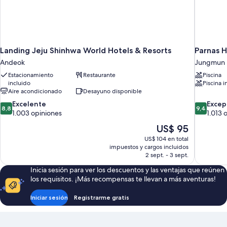
Landing Jeju Shinhwa World Hotels & Resorts
Parnas H
Andeok
Jungmun
Estacionamiento
Restaurante
Piscina
incluido
Piscina i
Aire acondicionado
Desayuno disponible
8.8
9.4
Excelente
Excep
8,8
9,4
de
de
1.003 opiniones
1.013 
10,
10,
El
US$ 95
Excelente,
Excepcion
precio
US$ 104 en total
1.003
1.013
actual
impuestos y cargos incluidos
opiniones
opiniones
es
2 sept. - 3 sept.
de
Inicia sesión para ver los descuentos y las ventajas que reúnen
US$ 95
los requisitos. ¡Más recompensas te llevan a más aventuras!
Iniciar sesión
Registrarme gratis