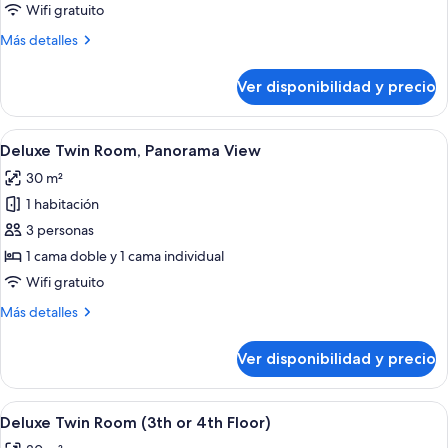
Double
Wifi gratuito
Room,
Más
Más detalles
Panorama
detalles
View
sobre
Ver disponibilidad y precio
Deluxe
Double
Room,
Ver
Zona de piscina con vistas a un paisaje
7
Panorama
Deluxe Twin Room, Panorama View
todas
View
30 m²
las
1 habitación
fotos
de
3 personas
Deluxe
1 cama doble y 1 cama individual
Twin
Wifi gratuito
Room,
Más
Más detalles
Panorama
detalles
View
sobre
Ver disponibilidad y precio
Deluxe
Twin
Room,
Ver
Una habitación de hotel con cama, escri
4
Panorama
Deluxe Twin Room (3th or 4th Floor)
todas
View