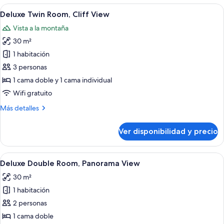
Room,
Ver
Habitación de hotel con dos camas, un e
8
Cliff
Deluxe Twin Room, Cliff View
todas
View
Vista a la montaña
las
30 m²
fotos
de
1 habitación
Deluxe
3 personas
Twin
1 cama doble y 1 cama individual
Room,
Wifi gratuito
Cliff
Más
Más detalles
View
detalles
sobre
Ver disponibilidad y precio
Deluxe
Twin
Room,
Ver
Zona de piscina con vistas a un paisaje
8
Cliff
Deluxe Double Room, Panorama View
todas
View
30 m²
las
1 habitación
fotos
de
2 personas
Deluxe
1 cama doble