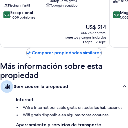
aeropuerto gratis
Piscina
Ciudad
Camas plegables/adicionales con cargo y cunas gratuitas
Piscina infantil
Tobogán acuático
de
Baños con artículos de tocador de diseñador y bidets
9.4
9.2
Excepcional
Seogwi
Mag
9,4
9,2
de
de
1.009 opiniones
1.00
Televisiones de pantalla plana de 43 pulgadas con canales de
10,
10,
televisión por cable
El
US$ 214
Excepcional,
Magnífi
precio
Armarios o vestidores, balcones y áreas de descanso separadas
1.009
1.008
US$ 259 en total
actual
impuestos y cargos incluidos
opiniones
opinion
es
1 sept. - 2 sept.
de
US$ 214
Comparar propiedades similares
Más información sobre esta
propiedad
Servicios en la propiedad
Internet
Wifi e Internet por cable gratis en todas las habitaciones
Wifi gratis disponible en algunas zonas comunes
Aparcamiento y servicios de transporte