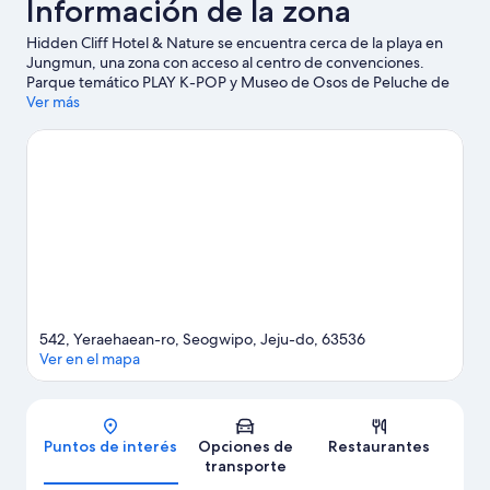
Información de la zona
Hidden Cliff Hotel & Nature se encuentra cerca de la playa en
Jungmun, una zona con acceso al centro de convenciones.
Parque temático PLAY K-POP y Museo de Osos de Peluche de
Jeju son lugares culturales destacados, y algunos de los puntos
Ver más
de interés del área incluyen Resort Jeju Shinhwa World y Museo
Ripley, ¡aunque usted no lo crea!. También vale la pena conocer
Colina de la Camelia y Isla de Hello Kitty.
Visitar nuestra guía de
viaje de Seogwipo
542, Yeraehaean-ro, Seogwipo, Jeju-do, 63536
Ver en el mapa
Mapa
Puntos de interés
Opciones de
Restaurantes
transporte