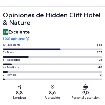
Opiniones
Opiniones de Hidden Cliff Hotel
& Nature
Excelente
8,8
1.007 opiniones
Evaluación:
10 - Excelente
586
10
Evaluación:
8 - Bueno
257
-
8
Excelente.
Evaluación:
6 - Aceptable
95
-
586
6
Bueno.
Evaluación:
4 - Mediocre
48
de
-
257
4
1007
Aceptable.
Evaluación:
2 - Terrible
21
de
-
opiniones
95
2
1007
Mediocre.
de
-
opiniones
48
1007
Terrible.
de
8,8
8,6
9,0
opiniones
21
1007
Limpieza
Ubicación
Personal y atención
de
opiniones
Opiniones
1007