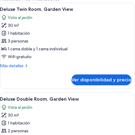
las
Ver
Habitación de hotel con televisor gran
6
Deluxe Twin Room, Garden View
habitaciones
todas
Vista al jardín
las
30 m²
fotos
de
1 habitación
Deluxe
3 personas
Twin
1 cama doble y 1 cama individual
Room,
Wifi gratuito
Garden
Más
Más detalles
View
detalles
sobre
Ver disponibilidad y precio
Deluxe
Twin
Room,
Ver
Habitación de hotel con cama, escritori
6
Garden
Deluxe Double Room, Garden View
todas
View
Vista al jardín
las
30 m²
fotos
de
1 habitación
Deluxe
2 personas