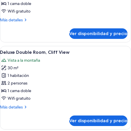
Double
1 cama doble
Room,
Wifi gratuito
Garden
Más
Más detalles
View
detalles
sobre
Ver disponibilidad y precio
Deluxe
Double
Room,
Ver
Habitación de hotel con una cama grande
9
Garden
Deluxe Double Room, Cliff View
todas
View
Vista a la montaña
las
30 m²
fotos
de
1 habitación
Deluxe
2 personas
Double
1 cama doble
Room,
Wifi gratuito
Cliff
Más
Más detalles
View
detalles
sobre
Ver disponibilidad y precio
Deluxe
Double