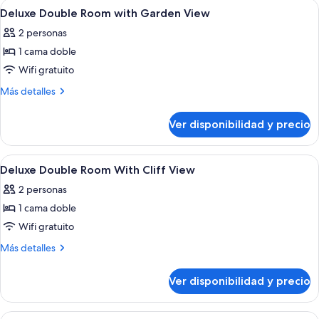
Ver
Ropa de cama de alta calidad y caja de
6
View
with
Deluxe Double Room with Garden View
todas
Panoramic
2 personas
View
las
1 cama doble
fotos
de
Wifi gratuito
Deluxe
Más
Más detalles
Double
detalles
sobre
Room
Ver disponibilidad y precio
Deluxe
with
Double
Garden
Room
Ver
Ropa de cama de alta calidad y caja de
9
View
with
Deluxe Double Room With Cliff View
todas
Garden
2 personas
View
las
1 cama doble
fotos
de
Wifi gratuito
Deluxe
Más
Más detalles
Double
detalles
sobre
Room
Ver disponibilidad y precio
Deluxe
With
Double
Cliff
Room
Ver
Habitación de hotel con cama, escritori