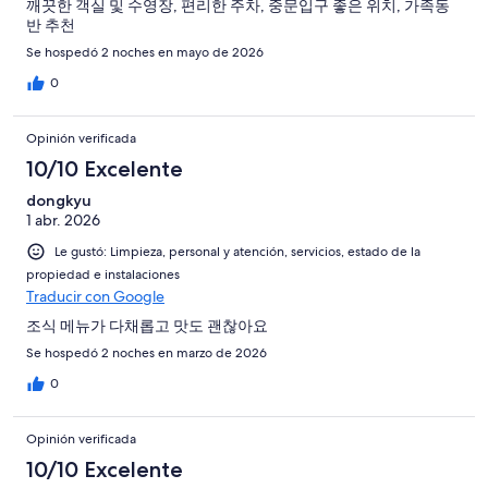
깨끗한 객실 및 수영장, 편리한 주차, 중문입구 좋은 위치, 가족동
반 추천
Se hospedó 2 noches en mayo de 2026
0
Opinión verificada
10/10 Excelente
dongkyu
1 abr. 2026
Le gustó: Limpieza, personal y atención, servicios, estado de la
propiedad e instalaciones
Traducir con Google
조식 메뉴가 다채롭고 맛도 괜찮아요
Se hospedó 2 noches en marzo de 2026
0
Opinión verificada
10/10 Excelente