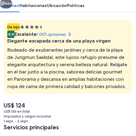
Nature
96+
Resumen
Habitaciones
Ubicación
Políticas
Propiedad
De lujo
de
Excelente
1.007 opiniones
8,8
4.5
Elegante escapada cerca de una playa virgen
estrellas
Rodeado de exuberantes jardines y cerca de la playa
de Jungmun Saekdal, este lujoso refugio presume de
elegante arquitectura y serena belleza natural. Relájate
Una piscina al aire libre, sillones reclin
en el bar junto a la piscina, saborea delicias gourmet
en Panorama y descansa en amplias habitaciones con
ropa de cama de primera calidad y balcones privados.
El
US$ 124
precio
US$ 136 en total
actual
impuestos y cargos incluidos
es
1 sept. - 2 sept.
de
Servicios principales
US$ 124