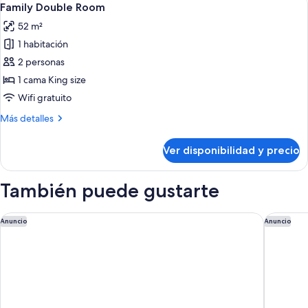
6
View
With
Family Double Room
todas
Cliff
52 m²
View
las
1 habitación
fotos
de
2 personas
Family
1 cama King size
Double
Wifi gratuito
Room
Más
Más detalles
detalles
sobre
Ver disponibilidad y precio
Family
Double
Room
También puede gustarte
Landing Jeju Shinhwa World Hotels & Resorts
Parnas H
Anuncio
Anuncio