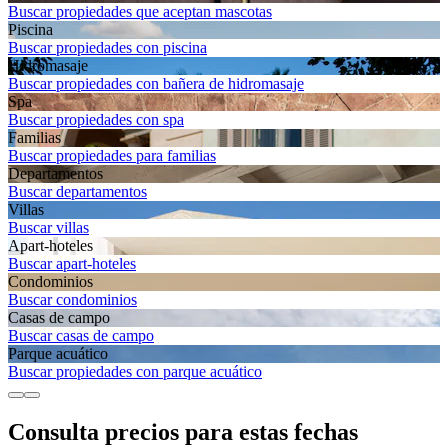
Buscar propiedades que aceptan mascotas
Piscina
Buscar propiedades con piscina
Hidromasaje
Buscar propiedades con bañera de hidromasaje
Spa
Buscar propiedades con spa
Familias
Buscar propiedades para familias
Departamentos
Buscar departamentos
Villas
Buscar villas
Apart-hoteles
Buscar apart-hoteles
Condominios
Buscar condominios
Casas de campo
Buscar casas de campo
Parque acuático
Buscar propiedades con parque acuático
Consulta precios para estas fechas