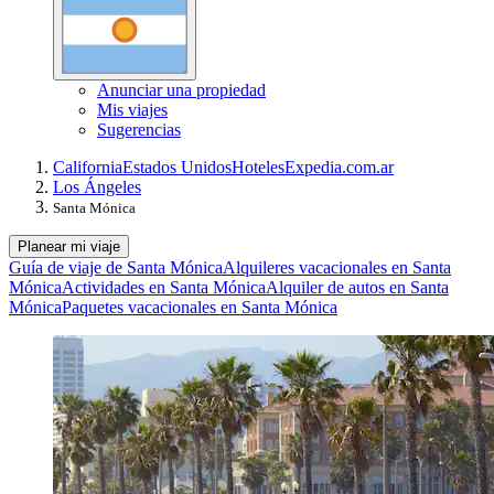
Anunciar una propiedad
Mis viajes
Sugerencias
California
Estados Unidos
Hoteles
Expedia.com.ar
Los Ángeles
Santa Mónica
Planear mi viaje
Guía de viaje de Santa Mónica
Alquileres vacacionales en Santa
Mónica
Actividades en Santa Mónica
Alquiler de autos en Santa
Mónica
Paquetes vacacionales en Santa Mónica