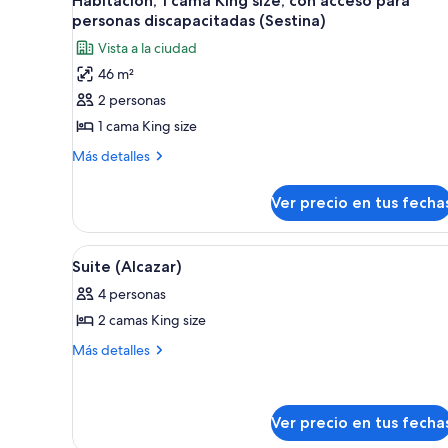
Habitación, 1 cama King size, con acceso para
todas
size,
personas
personas discapacitadas (Sestina)
con
las
discapacitadas
Vista a la ciudad
acceso
fotos
(Sevilla)
para
46 m²
de
personas
2 personas
Habitación,
discapacitadas
(Sevilla)
1
1 cama King size
cama
Más
Más detalles
King
detalles
sobre
size,
Ver precio en tus fecha
Habitación,
con
1
acceso
cama
Ver
Área de sala de estar
7
para
King
Suite (Alcazar)
todas
size,
personas
4 personas
con
las
discapacitadas
acceso
2 camas King size
fotos
(Sestina)
para
de
Más
Más detalles
personas
detalles
Suite
discapacitadas
sobre
(Sestina)
(Alcazar)
Suite
(Alcazar)
Ver precio en tus fecha