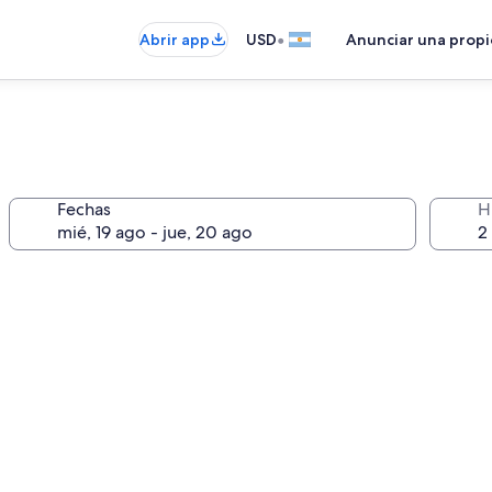
•
Abrir app
USD
Anunciar una prop
Fechas
H