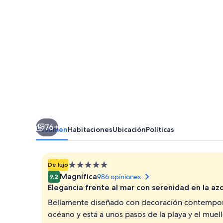
76+
Resumen
Habitaciones
Ubicación
Políticas
Propiedad
De lujo
de
Magnífica
986 opiniones
9,2
5.0
Elegancia frente al mar con serenidad en la az
estrellas
Bellamente diseñado con decoración contemporán
océano y está a unos pasos de la playa y el muelle