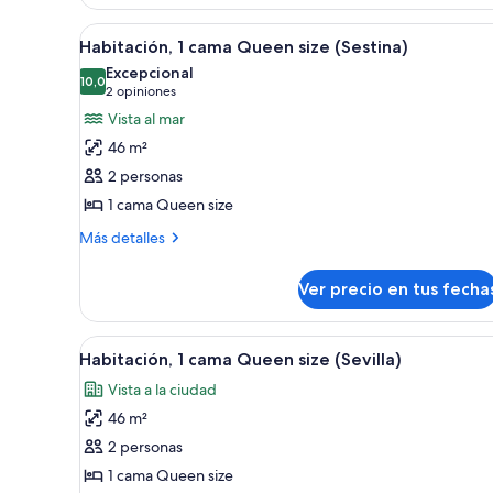
(Magellan)
Ver
Habitación de hotel con cabec
4
Habitación, 1 cama Queen size (Sestina)
todas
Excepcional
las
10,0
10,0 de 10
(2
2 opiniones
fotos
opiniones)
Vista al mar
de
46 m²
Habitación,
2 personas
1
1 cama Queen size
cama
Queen
Más
Más detalles
detalles
size
sobre
(Sestina)
Ver precio en tus fecha
Habitación,
1
cama
Ver
Una cama bien hecha con almo
4
Queen
Habitación, 1 cama Queen size (Sevilla)
todas
size
Vista a la ciudad
(Sestina)
las
46 m²
fotos
de
2 personas
Habitación,
1 cama Queen size