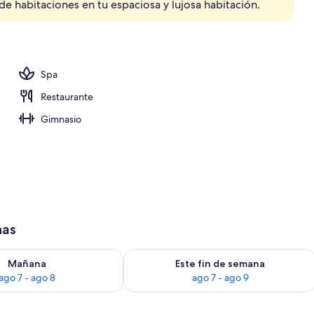
 de habitaciones en tu espaciosa y lujosa habitación.
Spa
Restaurante
Gimnasio
has
isponibilidad para mañana ago 7 - ago 8
Consulta la disponibilidad para este 
Mañana
Este fin de semana
ago 7 - ago 8
ago 7 - ago 9