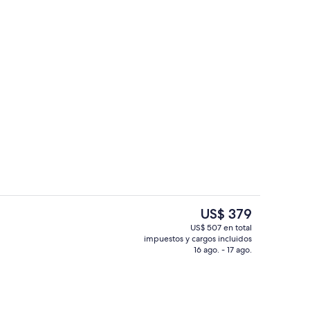
Lobby
El
US$ 379
precio
US$ 507 en total
actual
impuestos y cargos incluidos
 aire libre, sillones reclinables de piscina
Salas de tratamiento para parejas, ba
es
16 ago. - 17 ago.
de
US$ 379