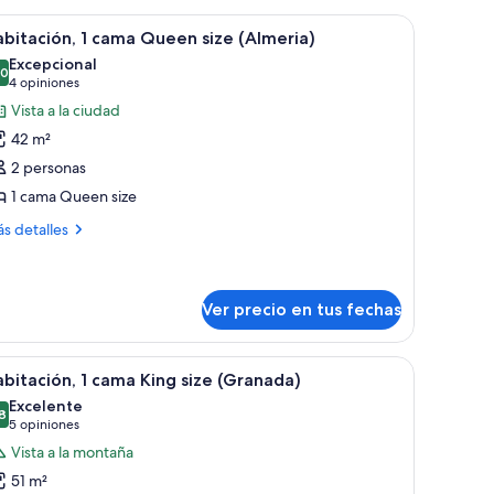
illa verde, un escritorio con cajones, una lámpara y vistas al exterior.
er
Habitación de hotel con una cama grande, un
3
bitación, 1 cama Queen size (Almeria)
odas
Excepcional
s
,0
10,0 de 10
(4
4 opiniones
otos
opiniones)
Vista a la ciudad
e
42 m²
abitación,
2 personas
1 cama Queen size
ama
ueen
ás
s detalles
talles
ize
bre
Almeria)
bitación,
Ver precio en tus fechas
ma
ueen
nde, dos almohadas con un diseño geométrico, una mesita de noche con una 
er
Habitación de hotel con una cama grande, un ba
ze
9
bitación, 1 cama King size (Granada)
lmeria)
odas
Excelente
s
8
8,8 de 10
(5
5 opiniones
otos
opiniones)
Vista a la montaña
e
51 m²