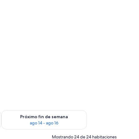
fin de semana ago 7 - ago 9
Consulta la disponibilidad para el próximo fin de semana ago 
Próximo fin de semana
ago 14 - ago 16
Mostrando 24 de 24 habitaciones