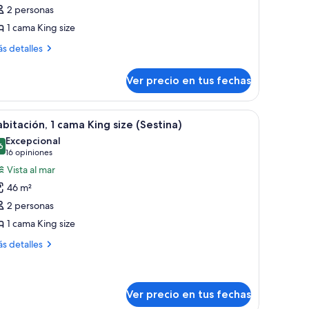
abitación,
2 personas
1 cama King size
ama
ing
ás
s detalles
talles
ize
bre
Granada)
Ver precio en tus fechas
bitación,
ma
r
er
Habitación de hotel con una cama grande, un es
8
ng
bitación, 1 cama King size (Sestina)
odas
ze
Excepcional
ranada)
s
6
9,6 de 10
(16
16 opiniones
otos
opiniones)
Vista al mar
e
46 m²
abitación,
2 personas
1 cama King size
ama
ing
ás
s detalles
talles
ize
bre
Sestina)
bitación,
Ver precio en tus fechas
ma