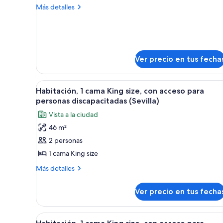
1
Más
Más detalles
cama
detalles
Queen
sobre
Habitación,
size
1
(Sevilla)
cama
Ver precio en tus fecha
Queen
size
(Sevilla)
Ver
Una cama con una colcha de d
5
Habitación, 1 cama King size, con acceso para
todas
personas discapacitadas (Sevilla)
las
Vista a la ciudad
fotos
46 m²
de
2 personas
Habitación,
1
1 cama King size
cama
Más
Más detalles
King
detalles
sobre
size,
Ver precio en tus fecha
Habitación,
con
1
acceso
cama
Ver
Habitación de hotel con cama, 
5
para
King