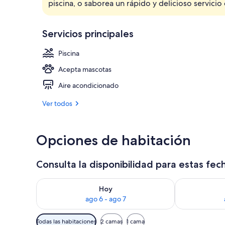
piscina, o saborea un rápido y delicioso servicio
Restaurante
Servicios principales
Piscina
Acepta mascotas
Aire acondicionado
Ver todos
Opciones de habitación
Consulta la disponibilidad para estas fec
Consulta la disponibilidad para hoy ago 6 - ago 7
Consulta la d
Hoy
ago 6 - ago 7
Filtros
Todas las habitaciones
2 camas
1 cama