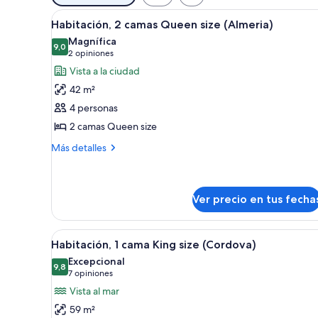
disponibles
Ver
Habitación de hotel con dos c
para
7
Habitación, 2 camas Queen size (Almeria)
todas
las
Magnífica
las
9,0
habitaciones
9,0 de 10
(2
2 opiniones
fotos
opiniones)
Vista a la ciudad
de
42 m²
Habitación,
4 personas
2
2 camas Queen size
camas
Queen
Más
Más detalles
detalles
size
sobre
(Almeria)
Habitación,
2
Ver precio en tus fecha
camas
Queen
Ver
Un baño moderno con ducha, i
size
10
Habitación, 1 cama King size (Cordova)
(Almeria)
todas
Excepcional
las
9,8
9,8 de 10
(7
7 opiniones
fotos
opiniones)
Vista al mar
de
59 m²