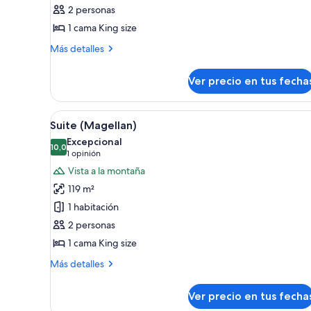
Habitación,
2 personas
1
1 cama King size
cama
King
Más
Más detalles
detalles
size
sobre
(Cordova)
Ver precio en tus fecha
Habitación,
1
cama
Ver
Habitación de hotel con minibar,
5
King
Suite (Magellan)
todas
size
Excepcional
(Cordova)
las
10,0
10,0 de 10
(1
1 opinión
fotos
opinión)
Vista a la montaña
de
119 m²
Suite
1 habitación
(Magellan)
2 personas
1 cama King size
Más
Más detalles
detalles
sobre
Ver precio en tus fecha
Suite