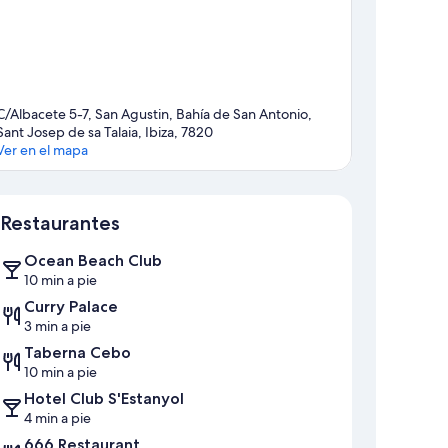
C/Albacete 5-7, San Agustin, Bahía de San Antonio,
Sant Josep de sa Talaia, Ibiza, 7820
Ver en el mapa
Mapa
Restaurantes
Ocean Beach Club
10 min a pie
Curry Palace
3 min a pie
Taberna Cebo
10 min a pie
Hotel Club S'Estanyol
4 min a pie
666 Restaurant