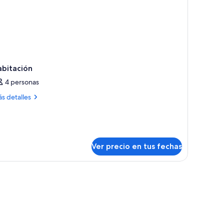
abitación
4 personas
ás
s detalles
talles
bre
bitación
Ver precio en tus fechas