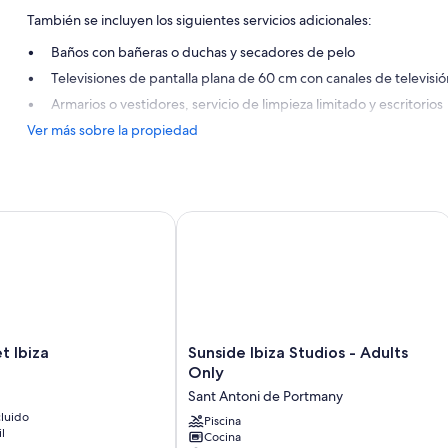
También se incluyen los siguientes servicios adicionales:
Baños con bañeras o duchas y secadores de pelo
Televisiones de pantalla plana de 60 cm con canales de televisión
Armarios o vestidores, servicio de limpieza limitado y escritorios
Ver más sobre la propiedad
Ibiza
Sunside Ibiza Studios - Adults Only
Sunside
t Ibiza
Sunside Ibiza Studios - Adults
Ibiza
Only
Studios
Sant Antoni de Portmany
-
luido
Adults
Piscina
il
Cocina
Only