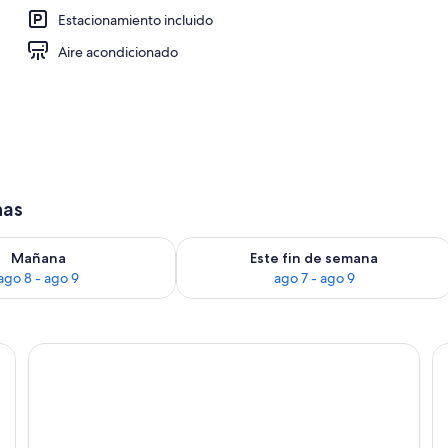
Estacionamiento incluido
a propiedad
Aire acondicionado
has
isponibilidad para mañana ago 8 - ago 9
Consulta la disponibilidad para este 
Mañana
Este fin de semana
ago 8 - ago 9
ago 7 - ago 9
scritorio y silla. Amplia ventana con cortinas, un cuadro en la pared y vista a