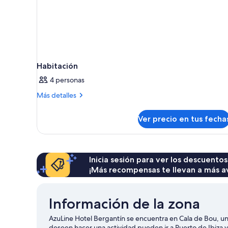
Habitación
4 personas
Más
Más detalles
detalles
sobre
Ver precio en tus fecha
Habitación
Inicia sesión para ver los descuentos
¡Más recompensas te llevan a más a
Información de la zona
AzuLine Hotel Bergantín se encuentra en Cala de Bou, un 
deseen hacer una actividad pueden ir a Puerto de Ibiza 