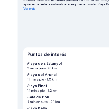
apreciar la belleza natural del área pueden visitar Playa 
Circuito de karts Ibiza Karting San Antonio y Take Off Ibi
Ver más
de sa Talaia
Puntos de interés
Playa de s'Estanyol
3 min a pie
- 0.3 km
Playa del Arenal
11 min a pie
- 1.0 km
Playa Pinet
14 min a pie
- 1.2 km
Cala de Bou
4 min en auto
- 2.1 km
Playa Bella