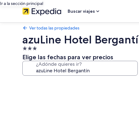
Ir a la sección principal
Buscar viajes
Ver todas las propiedades
azuLine Hotel Bergant
Propiedad
de
Elige las fechas para ver precios
3.0
¿Adónde quieres ir?
estrellas
Galería
de
fotos
de
azuLine
Hotel
Bergantín