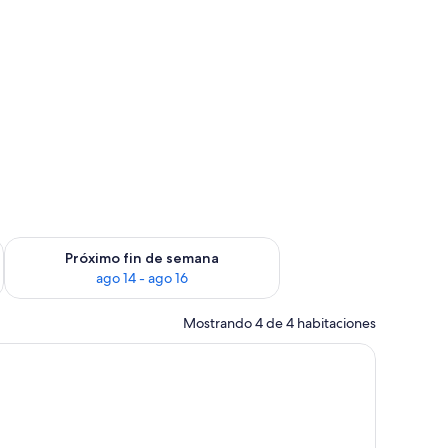
fin de semana ago 7 - ago 9
Consulta la disponibilidad para el próximo fin de semana ago 
Próximo fin de semana
ago 14 - ago 16
Mostrando 4 de 4 habitaciones
l mar.