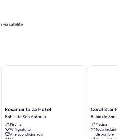
 vía satélite
Rosamar Ibiza Hotel
Coral Star Hotel & Apa
Rosamar
Coral
Rosamar Ibiza Hotel
Coral Star Hotel & 
Ibiza
Star
Bahía de San Antonio
Bahía de San Antonio
Hotel
Hotel
Piscina
Piscina
Bahía
&
Wifi gratuito
Todo incluido
de
Apartments
Aire acondicionado
disponible
San
Bahía