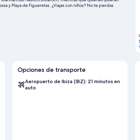
Bossa y Playa de Figueretas. ¿Viajas con niños? No te pierdas
za - Ibiza Sea Dreams.
Visitar nuestra guía de viaje de Sant Josep
Opciones de transporte
Aeropuerto de Ibiza (IBZ): 21 minutos en
auto