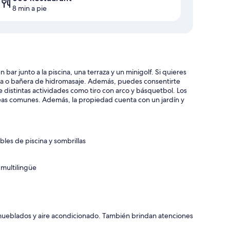
8 min a pie
bar junto a la piscina, una terraza y un minigolf. Si quieres
auna o bañera de hidromasaje. Además, puedes consentirte
e distintas actividades como tiro con arco y básquetbol. Los
eas comunes. Además, la propiedad cuenta con un jardín y
ables de piscina y sombrillas
 multilingüe
ueblados y aire acondicionado. También brindan atenciones