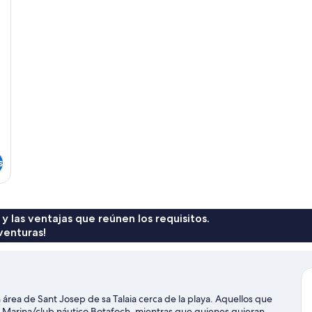
s
 y las ventajas que reúnen los requisitos.
venturas!
área de Sant Josep de sa Talaia cerca de la playa. Aquellos que
y Marina/club náutico Botafoch, mientras que quienes quieran