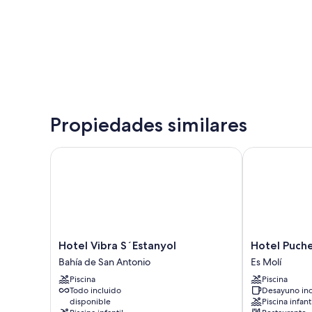
Propiedades similares
Hotel Vibra S´Estanyol
Hotel Puchet 
Hotel
Hotel
Hotel Vibra S´Estanyol
Hotel Puche
Vibra
Puchet
Bahía de San Antonio
Es Molí
S
Ibiza
Piscina
Piscina
´Estanyol
Es
Todo incluido
Desayuno inc
Bahía
Molí
disponible
Piscina infant
de