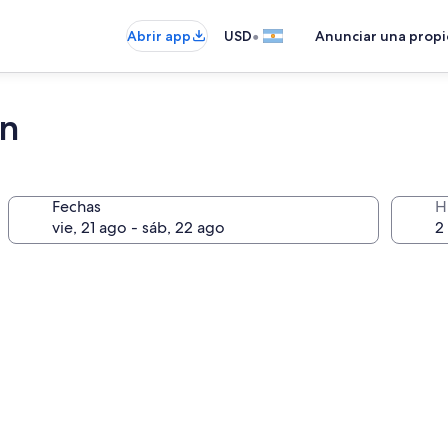
•
Abrir app
USD
Anunciar una prop
ín
Fechas
H