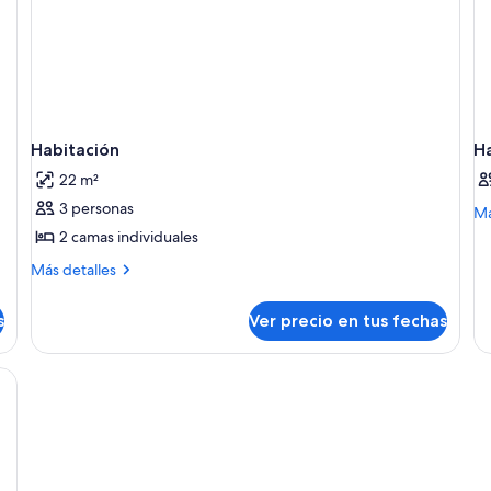
Habitación
H
22 m²
3 personas
M
Má
de
2 camas individuales
so
Más
Más detalles
Ha
detalles
sobre
s
Ver precio en tus fechas
Habitación