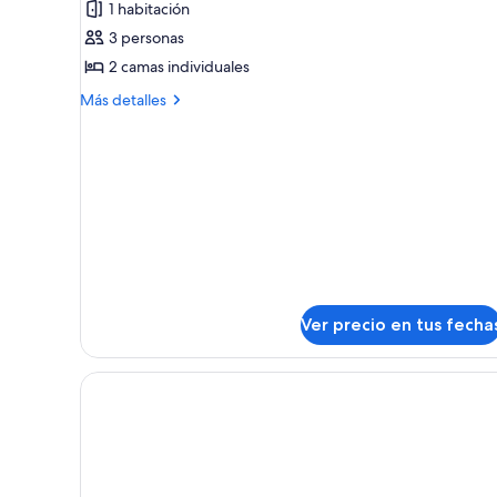
1 habitación
Habitación
3 personas
doble
2 camas individuales
Premium
Más
Más detalles
detalles
sobre
Habitación
doble
Premium
Ver precio en tus fecha