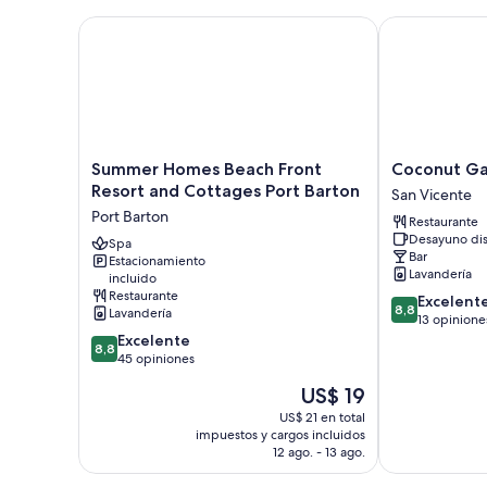
Summer Homes Beach Front Resort and Cottages Po
Coconut Gard
Summer
Coconut
Summer Homes Beach Front
Coconut Ga
Homes
Garden
Resort and Cottages Port Barton
San Vicente
Beach
Island
Port Barton
Restaurante
Front
Resort
Desayuno di
Resort
Spa
San
Bar
Estacionamiento
and
Vicente
Lavandería
incluido
Cottages
Restaurante
8.8
Excelent
Port
8,8
Lavandería
de
13 opinione
Barton
8.8
10,
Excelente
Port
8,8
de
Excelente,
45 opiniones
Barton
10,
13
El
US$ 19
Excelente,
opiniones
precio
45
US$ 21 en total
actual
impuestos y cargos incluidos
opiniones
es
12 ago. - 13 ago.
de