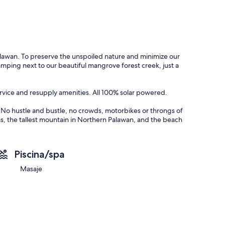
awan. To preserve the unspoiled nature and minimize our
amping next to our beautiful mangrove forest creek, just a
rvice and resupply amenities. All 100% solar powered.
No hustle and bustle, no crowds, motorbikes or throngs of
as, the tallest mountain in Northern Palawan, and the beach
er is super calm as we’re tucked into a protected corner of
Piscina/spa
Masaje