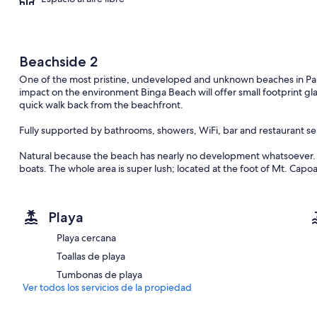
Beachside 2
One of the most pristine, undeveloped and unknown beaches in Pal
impact on the environment Binga Beach will offer small footprint gl
quick walk back from the beachfront.
Fully supported by bathrooms, showers, WiFi, bar and restaurant se
Natural because the beach has nearly no development whatsoever. 
boats. The whole area is super lush; located at the foot of Mt. Capo
area is broken up by an exotic creek of mangroves and hills. The wat
Imuaran Bay, facing West for amazing sunsets.
Playa
Playa cercana
Toallas de playa
Tumbonas de playa
Ver todos los servicios de la propiedad