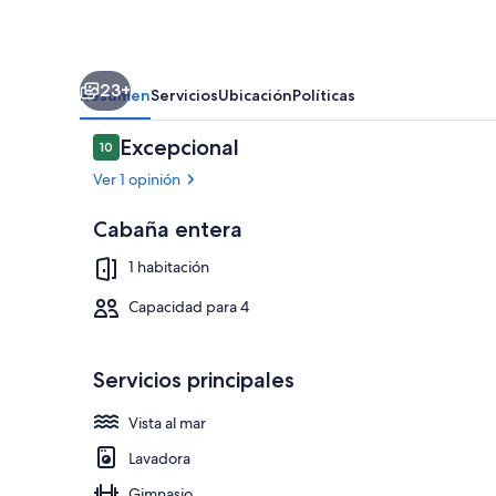
23+
Resumen
Servicios
Ubicación
Políticas
Opiniones
Excepcional
10
10 de 10
Ver 1 opinión
Cabaña entera
Áreas de la 
1 habitación
Capacidad para 4
Servicios principales
Vista al mar
Lavadora
Gimnasio