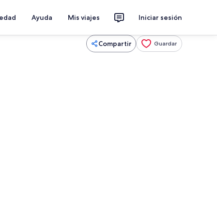
iedad
Ayuda
Mis viajes
Iniciar sesión
Compartir
Guardar
Áreas de la propiedad
ado por la propiedad