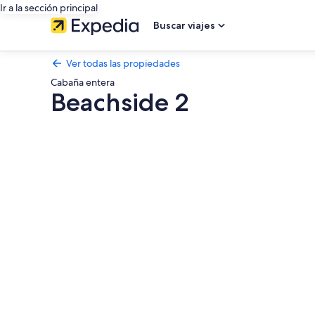
Ir a la sección principal
Buscar viajes
Ver todas las propiedades
Cabaña entera
Beachside 2
Galería
de
fotos
de
Beachside
2