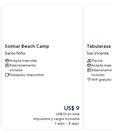
Solmar Beach Camp
Tabularasa - T Palawan
Solmar
Tabularasa
Solmar Beach Camp
Tabularasa - T Pala
Beach
-
Santo Niño
San Vicente
Camp
T
Acepta mascotas
Piscina
Santo
Palawan
Estacionamiento
Acepta mascotas
Niño
San
incluido
Estacionamiento
Vicente
Desayuno disponible
incluido
Wifi gratuito
El
US$ 9
precio
US$ 10 en total
actual
impuestos y cargos incluidos
impuestos 
es
7 sept. - 8 sept.
de