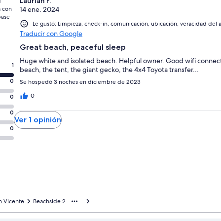
Laurian F.
e
a con
14 ene. 2024
base
Le gustó: Limpieza, check-in, comunicación, ubicación, veracidad del 
Traducir con Google
Great beach, peaceful sleep
Huge white and isolated beach. Helpful owner. Good wifi connect
1
beach, the tent, the giant gecko, the 4x4 Toyota transfer...
0
Se hospedó 3 noches en diciembre de 2023
0
0
0
Ver 1 opinión
0
n Vicente
Beachside 2