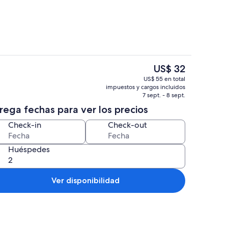
El
US$ 32
precio
Una playa cerca, sillas reclinables de p
US$ 55 en total
actual
impuestos y cargos incluidos
es
7 sept. - 8 sept.
de
rega fechas para ver los precios
US$ 32
Check-in
Check-out
Huéspedes
Ver disponibilidad