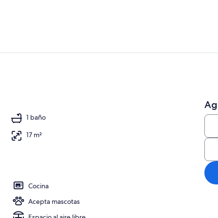
Exterior
Ag
propiedad
1 baño
17 m²
Cocina
Acepta mascotas
Espacio al aire libre