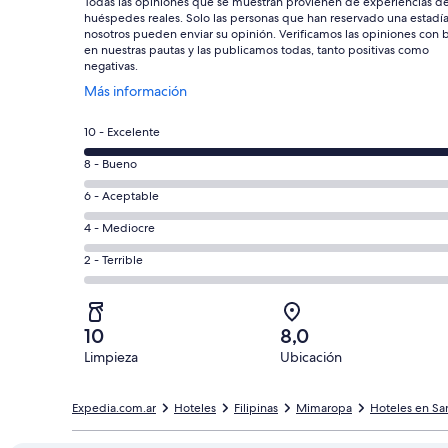
Todas las opiniones que se muestran provienen de experiencias d
huéspedes reales. Solo las personas que han reservado una estadí
nosotros pueden enviar su opinión. Verificamos las opiniones con 
en nuestras pautas y las publicamos todas, tanto positivas como
negativas.
Se
Más información
abre
en
Evaluación:
10 - Excelente
una
10
nueva
Evaluación:
8 - Bueno
-
ventana
8
Excelente.
Evaluación:
6 - Aceptable
-
1
6
Bueno.
Evaluación:
4 - Mediocre
de
-
0
4
1
Aceptable.
Evaluación:
2 - Terrible
de
-
opiniones
0
2
1
Mediocre.
de
-
opiniones
0
1
Terrible.
de
10
8,0
opiniones
0
1
Limpieza
Ubicación
de
opiniones
1
opiniones
Expedia.com.ar
Hoteles
Filipinas
Mimaropa
Hoteles en Sa