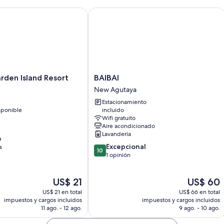
rt Barton
en Island Resort
BAIBAI
BAIBAI
rden Island Resort
BAIBAI
New
New Agutaya
Agutaya
Estacionamiento
sponible
incluido
Wifi gratuito
Aire acondicionado
Lavandería
e
10.0
Excepcional
s
10
de
1 opinión
10,
Excepcional,
El
El
US$ 21
US$ 60
1
precio
precio
opinión
US$ 21 en total
US$ 66 en total
actual
actual
impuestos y cargos incluidos
impuestos y cargos incluidos
es
es
11 ago. - 12 ago.
9 ago. - 10 ago.
de
de