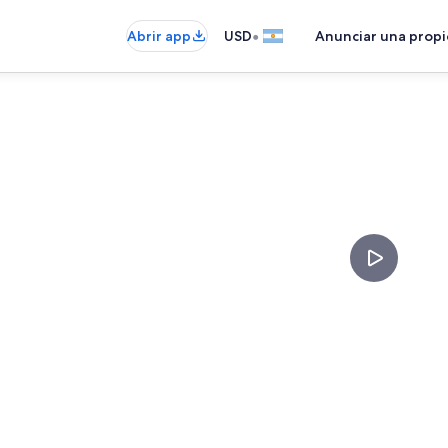
•
Abrir app
USD
Anunciar una prop
Video realiz