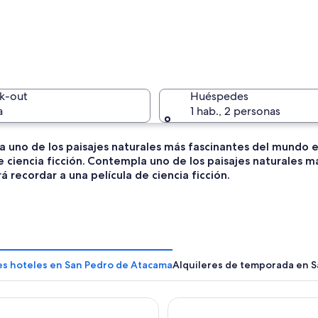
Una monta
k-out
Huéspedes
a
1 hab., 2 personas
 uno de los paisajes naturales más fascinantes del mundo e
e ciencia ficción.
Contempla uno de los paisajes naturales m
Un géiser
á recordar a una película de ciencia ficción.
a estrecho bordeado de edificios y árboles, con gente caminando y un coche
les hoteles en San Pedro de Atacama
Alquileres de temporada en 
de Almagro San Pedro de Atacama
Hotel La Casa de Don Tomas