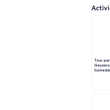
Activ
Tour para 
Tour par
Geysers 
humedal
Tour de ob