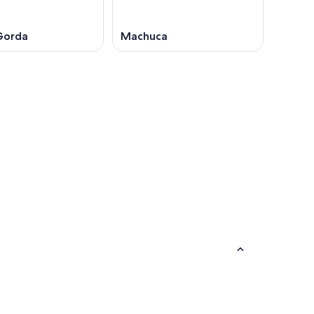
Gorda
Machuca
Salta
Salta