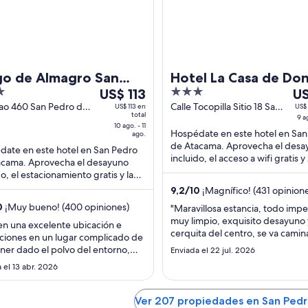
go de Almagro San
Hotel La Casa de Do
Del
3
De
ro de Atacama
US$ 113
Tomas
US
10
out
9
ao 460 San Pedro de
Calle Tocopilla Sitio 18 San
US$ 113 en
US$ 
total
ma Antofagasta
Pedro de Atacama
9 a
ago
of
ag
10 ago. - 11
Hospédate en este hotel en San
al
5
al
ago.
de Atacama. Aprovecha el desa
11
10
ate en este hotel en San Pedro
incluido, el acceso a wifi gratis y
acama. Aprovecha el desayuno
ago,
ag
restaurantes. Nuestros huéspe
do, el estacionamiento gratis y la
el
el
destacan la atención ...
ión disponible las 24 horas.
9,2
/
10
¡Magnífico! (431 opinion
precio
pr
os huéspedes ...
0
¡Muy bueno! (400 opiniones)
por
po
"Maravillosa estancia, todo imp
muy limpio, exquisito desayuno
noche
no
n una excelente ubicación e
cerquita del centro, se va camin
es
es
aciones en un lugar complicado de
atención maravillosa, tuvieron el
er dado el polvo del entorno,
de
de
Enviada el 22 jul. 2026
de dejar un espumante de cortesí
u limpieza e instalaci9ones muy
US$ 113
US
 el 13 abr. 2026
con mi esposo, Realmente hicie
bles."
nuestra estancia algo muy herm
Ver 207 propiedades en San Ped