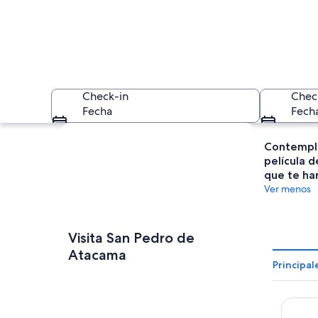
Check-in
Chec
Fecha
Fech
Ver mapa
Contempla
película d
que te har
Ver menos
Un camino de tierr
Visita San Pedro de
Atacama
Principa
Diego 