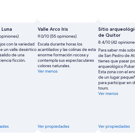
Foto tomada
a Luna
Valle Arco Iris
Sitio arqueológ
de Quitor
opiniones)
9.0/10 (55 opiniones)
8.4/10 (42 opinione
ojos con la variedad
Escala durante horas los
e un valle desértico
acantilados y las colinas de esta
Para saber más sobre
salido de una
enorme formación rocosa y
de San Pedro de At
iencia ficción.
contempla sus espectaculares
tienes que pasar por
colores naturales.
arqueológico Pukar
Ver menos
Esta zona con el en
de un lugar pequeñ
para participar en 
tours.
Ver menos
dades
Ver propiedades
Ver propiedades