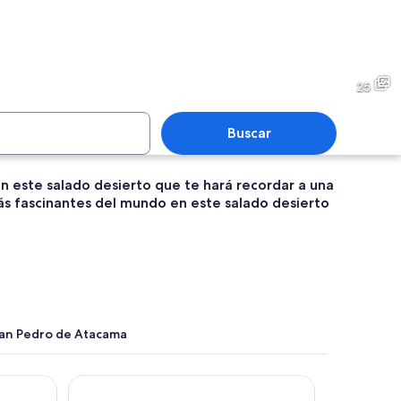
ña nevada reflejada en un lago tranquilo con cielo despejado.
Un camino de tierra en un de
25
Buscar
n este salado desierto que te hará recordar a una
ás fascinantes del mundo en este salado desierto
 en un paisaje montañoso y seco, con picos nevados al fondo.
Un edificio con dos ventanas
cito de bebé.
San Pedro de Atacama
Noi Casa Atacama