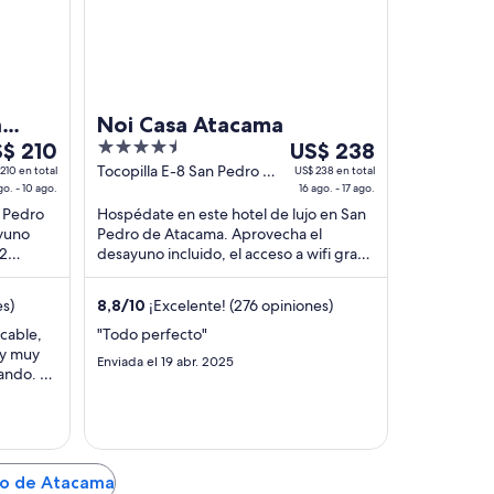
n
Noi Casa Atacama
l
4.5
Del
$ 210
US$ 238
out
16
Tocopilla E-8 San Pedro de
210 en total
US$ 238 en total
go. - 10 ago.
Atacama Antofagasta
16 ago. - 17 ago.
o
of
ago
 Pedro
Hospédate en este hotel de lujo en San
5
al
yuno
Pedro de Atacama. Aprovecha el
17
 2
desayuno incluido, el acceso a wifi gratis
o,
ago,
des
y el spa de servicio completo. Nuestros
el
huéspedes ...
es)
8,8
/
10
¡Excelente! (276 opiniones)
ecio
precio
r
por
ecable,
"Todo perfecto"
 y muy
che
noche
Enviada el 19 abr. 2025
ando. La
es
 detalle
de
a al ir
$ 210
US$ 238
ron de
oso."
ro de Atacama