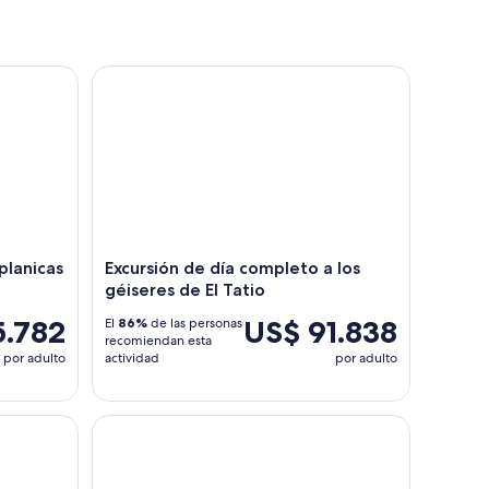
dales de Rio Putana
anicas Salar de Atacama
Excursión de día completo a los géiseres de El Tat
planicas
Excursión de día completo a los
géiseres de El Tatio
5.782
US$ 91.838
El
86%
de las personas
recomiendan esta
por adulto
actividad
por adulto
́s despejados del mundo
Chaxa
Experiencia en las Termas de Puritama con Traslad