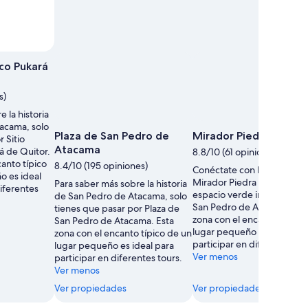
 por Mark Rentz
Foto
de
ico Pukará
uso
libre
s)
tomada
 la historia
por
acama, solo
Mark
Plaza de San Pedro de
Mirador Piedra del C
 Sitio
Rentz
Atacama
á de Quitor.
8.8/10 (61 opiniones)
canto típico
8.4/10 (195 opiniones)
Conéctate con la naturalez
o es ideal
Mirador Piedra del Coyote,
Para saber más sobre la historia
diferentes
espacio verde imperdible 
de San Pedro de Atacama, solo
San Pedro de Atacama. Est
tienes que pasar por Plaza de
zona con el encanto típico
San Pedro de Atacama. Esta
lugar pequeño es ideal par
zona con el encanto típico de un
participar en diferentes tou
lugar pequeño es ideal para
Ver menos
participar en diferentes tours.
Ver menos
Ver propiedades
Ver propiedades