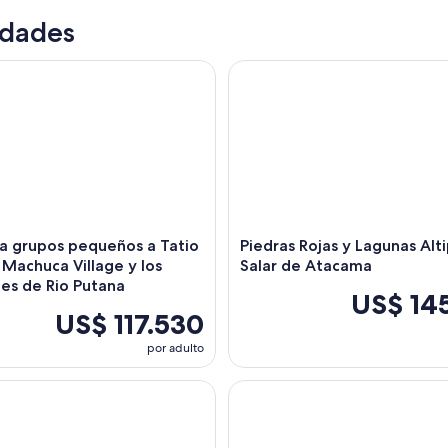
idades
grupos pequeños a Tatio Geysers Machuca Village y los hume
Piedras Rojas y Lagunas Altipl
a grupos pequeños a Tatio
Piedras Rojas y Lagunas Alti
Machuca Village y los
Salar de Atacama
es de Rio Putana
US$ 14
US$ 117.530
por adulto
servación de estrellas en Atacama bajo uno de los cielos ma
Piedras Rojas - Altiplanicas - 