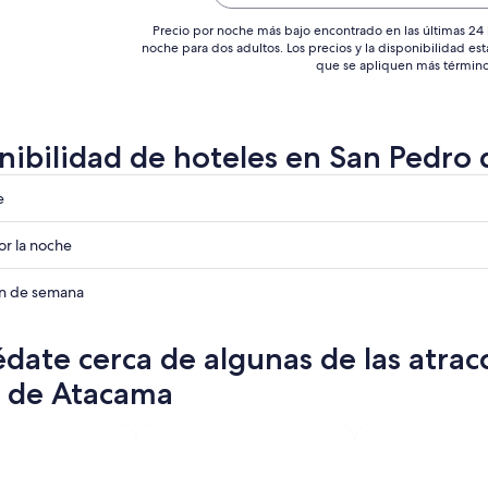
Precio por noche más bajo encontrado en las últimas 24 
noche para dos adultos. Los precios y la disponibilidad est
que se apliquen más término
nibilidad de hoteles en San Pedro
e
r la noche
ades
in de semana
ades
date cerca de algunas de las atrac
ades
 de Atacama