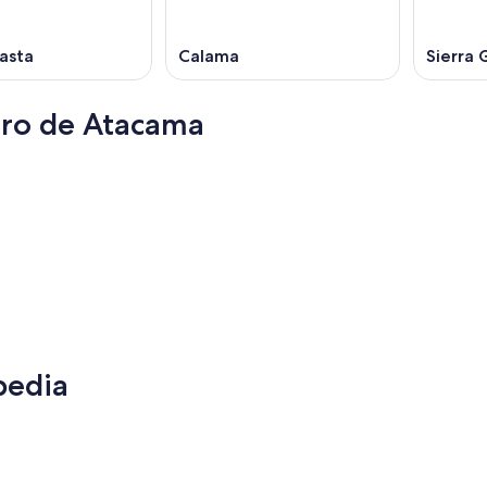
asta
Calama
Sierra 
dro de Atacama
Tunja
Tunja
pedia