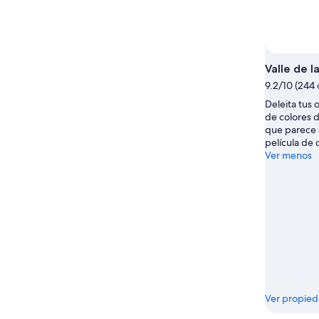
ago
por
para
-
la
el
9
noche,
próximo
ago
9
fin
ago
de
Valle de l
-
semana,
9.2/10 (244 
10
14
Deleita tus 
ago
ago
de colores d
-
que parece 
16
película de c
Ver menos
ago
Ver propie