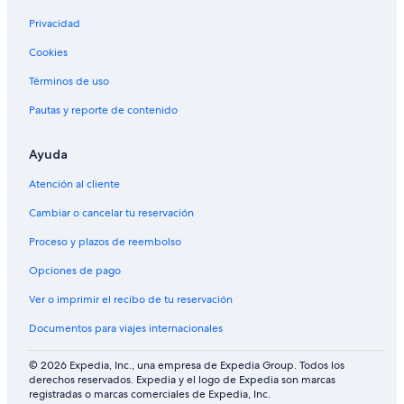
o
n
n
r
c
t
Privacidad
t
i
e
Cookies
y
s
r
S
c
n
Términos de uso
p
o
a
a
c
Pautas y reporte de contenido
i
o
n
Ayuda
a
Atención al cliente
l
Cambiar o cancelar tu reservación
Proceso y plazos de reembolso
Opciones de pago
Ver o imprimir el recibo de tu reservación
Documentos para viajes internacionales
© 2026 Expedia, Inc., una empresa de Expedia Group. Todos los
derechos reservados. Expedia y el logo de Expedia son marcas
registradas o marcas comerciales de Expedia, Inc.