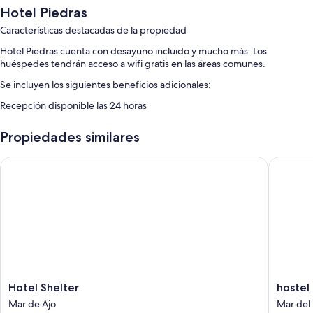
Hotel Piedras
Características destacadas de la propiedad
Hotel Piedras cuenta con desayuno incluido y mucho más. Los
huéspedes tendrán acceso a wifi gratis en las áreas comunes.
Se incluyen los siguientes beneficios adicionales:
Recepción disponible las 24 horas
Propiedades similares
Hotel Shelter
hostel mi
Hotel
hostel
Hotel Shelter
hostel 
Shelter
mi
Mar de Ajo
Mar del 
Mar
lugar