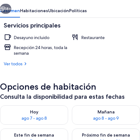
erior
Siguiente
18+
Resumen
Habitaciones
Ubicación
Políticas
Servicios principales
Desayuno incluido
Restaurante
Recepción 24 horas, toda la
semana
Ver todos
Lobby
Opciones de habitación
Consulta la disponibilidad para estas fechas
Consulta la disponibilidad para hoy ago 7 - ago 8
Consulta la disponibilidad pa
Hoy
Mañana
ago 7 - ago 8
ago 8 - ago 9
Consulta la disponibilidad para este fin de semana ago 7 - ag
Consulta la disponibilidad par
Este fin de semana
Próximo fin de semana