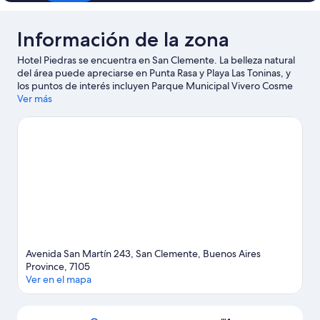
Información de la zona
Hotel Piedras se encuentra en San Clemente. La belleza natural
del área puede apreciarse en Punta Rasa y Playa Las Toninas, y
los puntos de interés incluyen Parque Municipal Vivero Cosme
Argerich y Mundo Marino. También vale la pena conocer Termas
Ver más
Marinas y Laberinto Las Toninas.
Visitar nuestra guía de viaje de
San Clemente
Avenida San Martín 243, San Clemente, Buenos Aires
Province, 7105
Ver en el mapa
Mapa