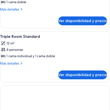
1 cama doble
Más
Más detalles
detalles
sobre
Ver disponibilidad y precio
Double
Room
Standard
Ver
Un dormitorio con cama, mesita de no
1
Triple Room Standard
todas
12 m²
las
4 personas
fotos
de
1 cama individual y 1 cama doble
Triple
Más
Más detalles
Room
detalles
sobre
Standard
Ver disponibilidad y precio
Triple
Room
Standard