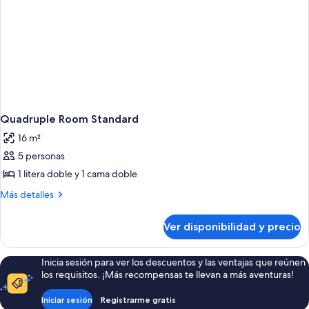
Quadruple Room Standard
16 m²
5 personas
1 litera doble y 1 cama doble
Más
Más detalles
detalles
sobre
Ver disponibilidad y precio
Quadruple
Room
Standard
Inicia sesión para ver los descuentos y las ventajas que reúnen
los requisitos. ¡Más recompensas te llevan a más aventuras!
Iniciar sesión
Registrarme gratis