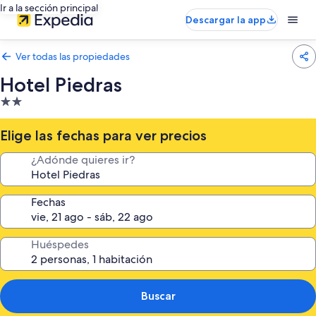
Ir a la sección principal
Descargar la app
Ver todas las propiedades
Hotel Piedras
Propiedad
de
2.0
Elige las fechas para ver precios
estrellas
¿Adónde quieres ir?
Fechas
Huéspedes
Buscar