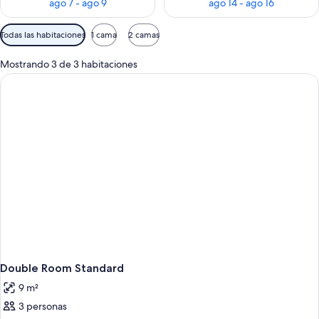
ago 7 - ago 9
ago 14 - ago 16
Filtros
Todas las habitaciones
1 cama
2 camas
disponibles
para
Mostrando 3 de 3 habitaciones
las
habitaciones
Double Room Standard
9 m²
3 personas