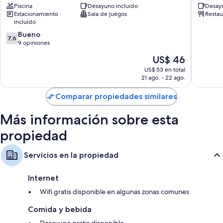
Piscina
Desayuno incluido
Desayu
de
Mar
Estacionamiento
Sala de juegos
Restau
Ajo
del
incluido
Plata
7.6
Bueno
7,6
de
9 opiniones
10,
El
US$ 46
Bueno,
precio
9
US$ 53 en total
actual
21 ago. - 22 ago.
opiniones
es
de
Comparar propiedades similares
US$ 46
Más información sobre esta
propiedad
Servicios en la propiedad
Internet
Wifi gratis disponible en algunas zonas comunes
Comida y bebida
Desayuno gratis disponible