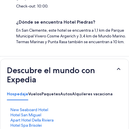
Check-out: 10:00.
¿Dónde se encuentra Hotel Piedras?
En San Clemente, este hotel se encuentra a 1,1 km de Parque
Municipal Vivero Cosme Argerich y 3,4 km de Mundo Marino.
Termas Marinas y Punta Rasa también se encuentran a 10 km.
Descubre el mundo con
Expedia
Hospedaje
Vuelos
Paquetes
Autos
Alquileres vacacionales
E
New Seaboard Hotel
n
E
Hotel San Miguel
l
n
E
Apart Hotel Della Riviera
a
l
n
E
Hotel Spa Brisolei