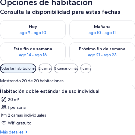
Opciones de habitación
Consulta la disponibilidad para estas fechas
Consulta la disponibilidad para hoy ago 9 - ago 10
Consulta la disponibilidad par
Hoy
Mañana
ago 9 - ago 10
ago 10 - ago 11
Consulta la disponibilidad para este fin de semana ago 14 - ag
Consulta la disponibilidad pa
Este fin de semana
Próximo fin de semana
ago 14 - ago 16
ago 21 - ago 23
Filtros
Todas las habitaciones
2 camas
3 camas o más
1 cama
disponibles
para
Mostrando 20 de 20 habitaciones
las
Ver
Una cama doble con colcha estampada,
3
Habitación doble estándar de uso individual
habitaciones
todas
20 m²
las
1 persona
fotos
de
2 camas individuales
Habitación
Wifi gratuito
doble
Más
Más detalles