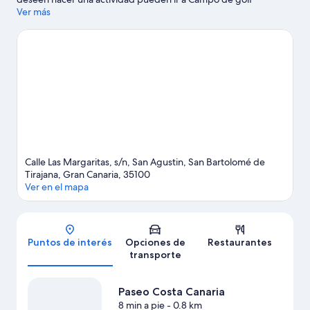
Maspalomas y Complejo de golf Salobre, mientras que quienes
Ver más
quieran ir de compras pueden visitar Centro comercial Yumbo y
Centro comercial CITA. También puedes darte una vuelta por
Playa de San Agustín y Dunas de Maspalomas. Encontrarás
muchas opciones para disfrutar del aire libre con actividades
como buceo y golf, entre otras.
Visitar nuestra guía de viaje de
San Bartolomé de Tirajana
Calle Las Margaritas, s/n, San Agustin, San Bartolomé de
Tirajana, Gran Canaria, 35100
Ver en el mapa
Mapa
Puntos de interés
Opciones de
Restaurantes
transporte
Paseo Costa Canaria
8 min a pie
- 0.8 km