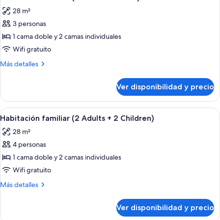
todas
mar
28 m²
(3
las
Adults)
3 personas
fotos
de
1 cama doble y 2 camas individuales
Habitación
Wifi gratuito
familiar
Más
Más detalles
(2
detalles
Adults
sobre
Ver disponibilidad y precio
Habitación
+
familiar
1
(2
Ver
Una habitación de hotel moderna con u
Child)
5
Adults
Habitación familiar (2 Adults + 2 Children)
todas
+
28 m²
1
las
Child)
4 personas
fotos
de
1 cama doble y 2 camas individuales
Habitación
Wifi gratuito
familiar
Más
Más detalles
(2
detalles
Adults
sobre
Ver disponibilidad y precio
Habitación
+
familiar