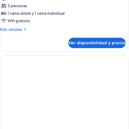
de
3 personas
Habitación
1 cama doble y 1 cama individual
doble
Wifi gratuito
(3
Más
Más detalles
adults)
detalles
sobre
Ver disponibilidad y precio
Habitación
doble
(3
adults)