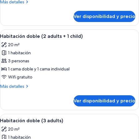
Más
Más detalles
adults)
detalles
sobre
Ver disponibilidad y precio
Habitación
doble
(2
Ver
Una cama doble con colcha estampada,
3
adults)
Habitación doble (2 adults + 1 child)
todas
20 m²
las
1 habitación
fotos
de
3 personas
Habitación
1 cama doble y 1 cama individual
doble
Wifi gratuito
(2
Más
Más detalles
adults
detalles
+
sobre
Ver disponibilidad y precio
Habitación
1
doble
child)
(2
Ver
Una cama doble con colcha estampada,
3
adults
Habitación doble (3 adults)
todas
+
20 m²
1
las
child)
1 habitación
fotos