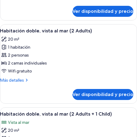
estándar
detalles
de
sobre
Ver disponibilidad y precio
Habitación
uso
doble
individual
estándar
Ver
Ropa de cama de alta calidad, minibar, 
6
de
Habitación doble, vista al mar (2 Adults)
todas
uso
20 m²
individual
las
1 habitación
fotos
de
2 personas
Habitación
2 camas individuales
doble,
Wifi gratuito
vista
Más
Más detalles
al
detalles
mar
sobre
Ver disponibilidad y precio
Habitación
(2
doble,
Adults)
vista
Ver
Ropa de cama de alta calidad, minibar, 
6
al
Habitación doble, vista al mar (2 Adults + 1 Child)
todas
mar
Vista al mar
(2
las
Adults)
20 m²
fotos