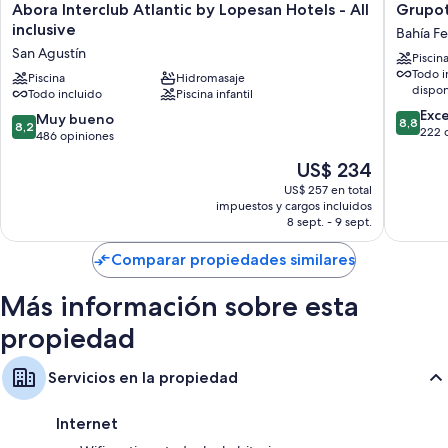
Abora
Grupote
Abora Interclub Atlantic by Lopesan Hotels - All
Grupot
Interclub
Orquid
inclusive
Bahía Fe
Atlantic
Bahía
San Agustín
Piscin
by
Feliz
Todo i
Lopesan
Piscina
Hidromasaje
dispon
Todo incluido
Piscina infantil
Hotels
8.8
-
Exc
8.2
Muy bueno
8,8
8,2
de
All
222 
de
486 opiniones
10,
inclusive
10,
El
US$ 234
Excelent
San
Muy
precio
222
Agustín
bueno,
US$ 257 en total
actual
opinion
impuestos y cargos incluidos
486
es
8 sept. - 9 sept.
opiniones
de
US$ 234
Comparar propiedades similares
Más información sobre esta
propiedad
Servicios en la propiedad
Internet