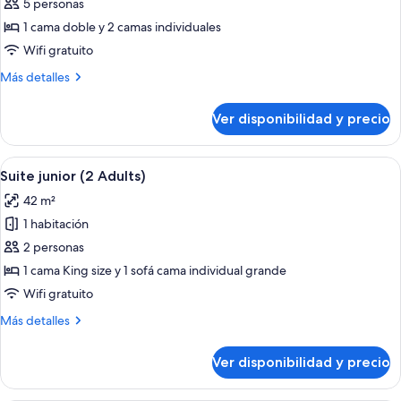
de
5 personas
Habitación
1 cama doble y 2 camas individuales
familiar
Wifi gratuito
(4
Más
Más detalles
Adults
detalles
+
sobre
Ver disponibilidad y precio
Habitación
1
familiar
Child)
(4
Ver
Un moderno vestíbulo de hotel con un 
5
Adults
Suite junior (2 Adults)
todas
+
42 m²
1
las
Child)
1 habitación
fotos
de
2 personas
Suite
1 cama King size y 1 sofá cama individual grande
junior
Wifi gratuito
(2
Más
Más detalles
Adults)
detalles
sobre
Ver disponibilidad y precio
Suite
junior
(2