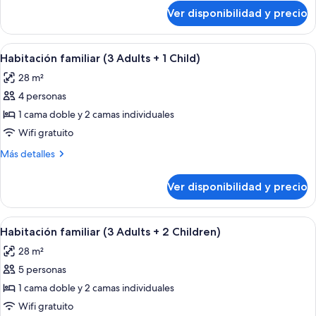
Adults)
sobre
Ver disponibilidad y precio
Habitación
familiar
(3
Ver
Una habitación de hotel moderna con u
5
Adults)
Habitación familiar (3 Adults + 1 Child)
todas
28 m²
las
4 personas
fotos
de
1 cama doble y 2 camas individuales
Habitación
Wifi gratuito
familiar
Más
Más detalles
(3
detalles
Adults
sobre
Ver disponibilidad y precio
Habitación
+
familiar
1
(3
Ver
Una habitación de hotel moderna con u
Child)
5
Adults
Habitación familiar (3 Adults + 2 Children)
todas
+
28 m²
1
las
Child)
5 personas
fotos
de
1 cama doble y 2 camas individuales
Habitación
Wifi gratuito