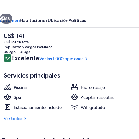
San
Agustin
erior
Siguiente
Thalasso
68+
Resumen
Habitaciones
Ubicación
Políticas
&
El
US$ 141
Hotel
precio
US$ 151 en total
actual
impuestos y cargos incluidos
es
30 ago. - 31 ago.
de
Opiniones
Excelente
8,6
Ver las 1.000 opiniones
8,6 de 10
US$ 141
Servicios principales
Fachada de la propiedad por la tarde
Piscina
Hidromasaje
Spa
Acepta mascotas
Estacionamiento incluido
Wifi gratuito
Ver todos