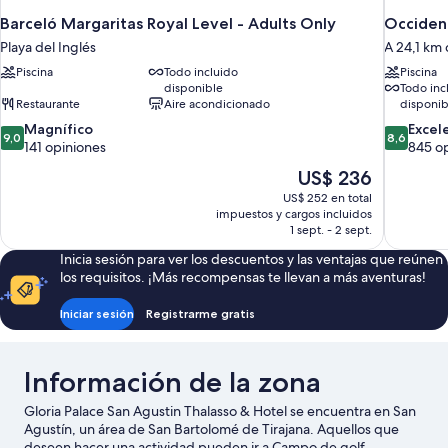
Barceló Margaritas Royal Level - Adults Only
Occident
Playa del Inglés
A 24,1 km 
Piscina
Todo incluido
Piscina
disponible
Todo inc
Restaurante
Aire acondicionado
disponib
9.0
8.6
Magnífico
Excel
9,0
8,6
de
de
141 opiniones
845 o
10,
10,
El
US$ 236
Magnífico,
Excelente
precio
US$ 252 en total
141
845
actual
impuestos y cargos incluidos
opiniones
opiniones
es
1 sept. - 2 sept.
de
Inicia sesión para ver los descuentos y las ventajas que reúnen
US$ 236
los requisitos. ¡Más recompensas te llevan a más aventuras!
Iniciar sesión
Registrarme gratis
Información de la zona
Gloria Palace San Agustin Thalasso & Hotel se encuentra en San
Agustín, un área de San Bartolomé de Tirajana. Aquellos que
deseen hacer una actividad pueden ir a Campo de golf