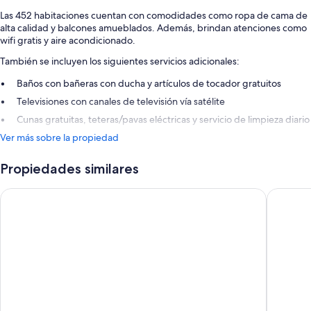
Las 452 habitaciones cuentan con comodidades como ropa de cama de
alta calidad y balcones amueblados. Además, brindan atenciones como
wifi gratis y aire acondicionado.
También se incluyen los siguientes servicios adicionales:
Baños con bañeras con ducha y artículos de tocador gratuitos
Televisiones con canales de televisión vía satélite
Cunas gratuitas, teteras/pavas eléctricas y servicio de limpieza diario
Ver más sobre la propiedad
Propiedades similares
Abora Interclub Atlantic by Lopesan Hotels - All inclusive
Grupote