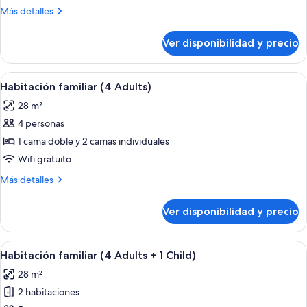
familiar
Más
Más detalles
(3
detalles
Adults
sobre
Ver disponibilidad y precio
Habitación
+
familiar
2
(3
Ver
Una habitación de hotel moderna con u
Children)
5
Adults
Habitación familiar (4 Adults)
todas
+
28 m²
2
las
Children)
4 personas
fotos
de
1 cama doble y 2 camas individuales
Habitación
Wifi gratuito
familiar
Más
Más detalles
(4
detalles
Adults)
sobre
Ver disponibilidad y precio
Habitación
familiar
(4
Ver
Una habitación de hotel moderna con u
5
Adults)
Habitación familiar (4 Adults + 1 Child)
todas
28 m²
las
2 habitaciones
fotos