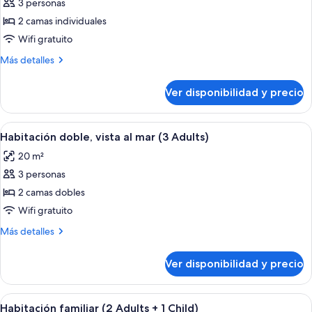
de
3 personas
Habitación
2 camas individuales
doble,
Wifi gratuito
vista
Más
Más detalles
al
detalles
mar
sobre
Ver disponibilidad y precio
Habitación
(2
doble,
Adults
vista
Ver
Ropa de cama de alta calidad, minibar, 
+
6
al
Habitación doble, vista al mar (3 Adults)
todas
1
mar
20 m²
(2
las
Child)
Adults
3 personas
fotos
+
de
2 camas dobles
1
Habitación
Child)
Wifi gratuito
doble,
Más
Más detalles
vista
detalles
al
sobre
Ver disponibilidad y precio
Habitación
mar
doble,
(3
vista
Ver
Una habitación de hotel moderna con u
Adults)
5
al
Habitación familiar (2 Adults + 1 Child)