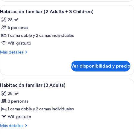
2
(2
Ver
Una habitación de hotel moderna con u
Children)
5
Adults
Habitación familiar (2 Adults + 3 Children)
todas
+
28 m²
2
las
Children)
5 personas
fotos
de
1 cama doble y 2 camas individuales
Habitación
Wifi gratuito
familiar
Más
Más detalles
(2
detalles
Adults
sobre
Ver disponibilidad y precio
Habitación
+
familiar
3
(2
Ver
Una habitación de hotel moderna con u
Children)
5
Adults
Habitación familiar (3 Adults)
todas
+
28 m²
3
las
Children)
3 personas
fotos
de
1 cama doble y 2 camas individuales
Habitación
Wifi gratuito
familiar
Más
Más detalles
(3
detalles