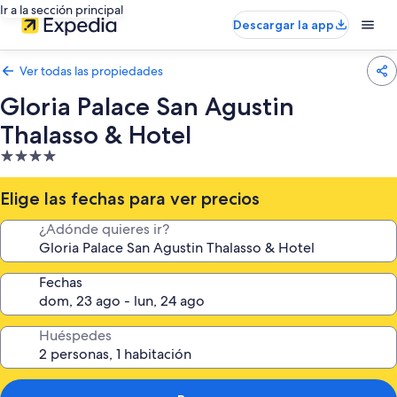
Ir a la sección principal
Descargar la app
Ver todas las propiedades
Gloria Palace San Agustin
Thalasso & Hotel
Propiedad
de
4.0
Elige las fechas para ver precios
estrellas
¿Adónde quieres ir?
Fechas
Huéspedes