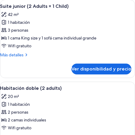
Ver
Una habitación de hotel moderna con
5
Adults)
Suite junior (2 Adults + 1 Child)
todas
42 m²
las
1 habitación
fotos
de
3 personas
Suite
1 cama King size y 1 sofá cama individual grande
junior
Wifi gratuito
(2
Más
Más detalles
Adults
detalles
+
sobre
Ver disponibilidad y precio
Suite
1
junior
Child)
(2
Ver
Una cama doble con colcha estampada,
3
Adults
Habitación doble (2 adults)
todas
+
20 m²
1
las
Child)
1 habitación
fotos
de
2 personas
Habitación
2 camas individuales
doble
Wifi gratuito
(2