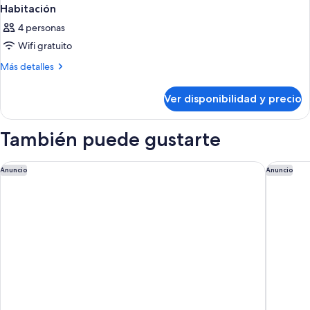
Habitación
4 personas
Wifi gratuito
Más
Más detalles
detalles
sobre
Ver disponibilidad y precio
Habitación
También puede gustarte
Barceló Margaritas Royal Level - Adults Only
Occident
Anuncio
Anuncio