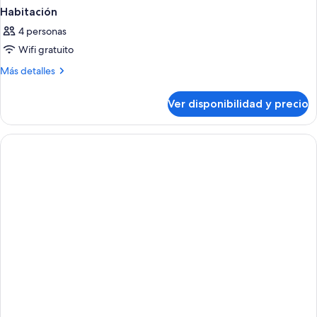
Habitación
4 personas
Wifi gratuito
Más
Más detalles
detalles
sobre
Ver disponibilidad y precio
Habitación