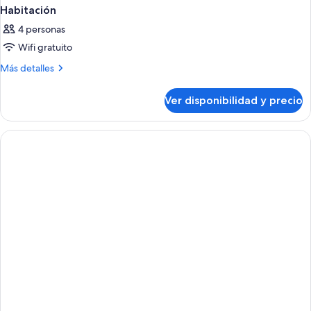
Habitación
4 personas
Wifi gratuito
Más
Más detalles
detalles
sobre
Ver disponibilidad y precio
Habitación