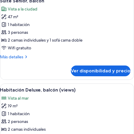
Suite Senior, balcón
todas
Vista a la ciudad
las
47 m²
fotos
de
1 habitación
Suite
3 personas
Senior,
2 camas individuales y 1 sofá cama doble
balcón
Wifi gratuito
Más
Más detalles
detalles
sobre
Ver disponibilidad y precio
Suite
Senior,
balcón
Ver
Habitación de hotel con una cama grand
5
Habitación Deluxe, balcón (views)
todas
Vista al mar
las
19 m²
fotos
de
1 habitación
Habitación
2 personas
Deluxe,
2 camas individuales