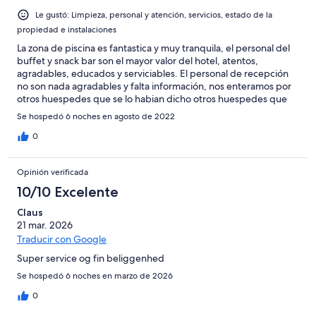
Le gustó: Limpieza, personal y atención, servicios, estado de la
propiedad e instalaciones
La zona de piscina es fantastica y muy tranquila, el personal del
buffet y snack bar son el mayor valor del hotel, atentos,
agradables, educados y serviciables. El personal de recepción
no son nada agradables y falta información, nos enteramos por
otros huespedes que se lo habian dicho otros huespedes que
nos correspodia una cena al llevar el todo incluido en el
Se hospedó 6 noches en agosto de 2022
restaurante mediterraneo. Cuando fuimos a reservar no habia
plazas y al dia siguiente nos marchabamos, no tuvieron ningun
0
detalle, aun admitiendo que habia sido un error suyo. Por ultimo
el parking cada cez que entrabamos nos hacian un
Opinión verificada
interrogatorio y el porterillo estaba a una altura nada razonable
para hacer las gestiones desde el coche, tenias que bajarte del
10/10 Excelente
vehiculo. La comida del buffet para ser un todo incluido solo
Claus
adultos es pobre, arroz, pizza y patatas fritas en diferentes
21 mar. 2026
variantes, esa es la base. Muy pequeña la zona y mal repartida
concentraban la zona de calientes en un reducido espacio con
Traducir con Google
las consiguientes colas y constantes reposiciones que eren
Super service og fin beliggenhed
lentas. Si no eres exigente con la comida es muy recomendable
la zona comun es muy agradable.
Se hospedó 6 noches en marzo de 2026
0