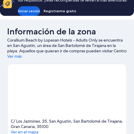
los requisitos. ¡Más recompensas te llevan a más aventuras!
Iniciar sesión
Registrarme gratis
Información de la zona
Corallium Beach by Lopesan Hotels - Adults Only se encuentra
en San Agustín, un área de San Bartolomé de Tirajana en la
playa. Aquellos que quieran ir de compras pueden visitar Centro
comercial Yumbo, y también se puede apreciar la belleza natural
Ver más
de Playa de San Agustín y Playa del inglés. No te pierdas
Aqualand Maspalomas. En la zona puedes practicar actividades
como paseos en moto de agua y kayak, o disfrutar del aire libre
mientras haces paseos a caballo y alpinismo.
Visitar nuestra guía
de viaje de San Bartolomé de Tirajana
C/ Los Jazmines, 25, San Agustin, San Bartolomé de Tirajana,
Gran Canaria, 35100
Ver en el mapa