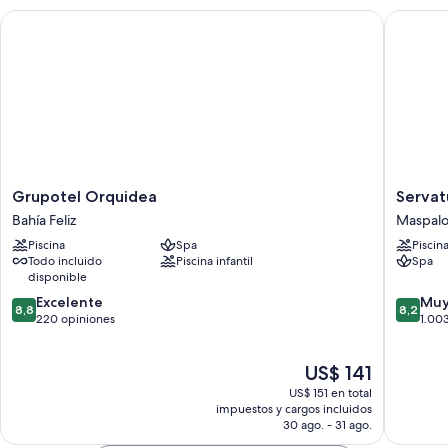
Grupotel Orquidea
Servatur
Grupotel
Servatur
Grupotel Orquidea
Servat
Orquidea
Waikiki
Bahía Feliz
Maspal
Bahía
Maspal
Piscina
Spa
Piscin
Feliz
Todo incluido
Piscina infantil
Spa
disponible
8.8
8.2
Excelente
Muy
8,8
8,2
de
de
220 opiniones
1.00
10,
10,
Excelente,
Muy
El
US$ 141
220
bueno,
precio
opiniones
1.003
US$ 151 en total
actual
opinion
impuestos y cargos incluidos
es
30 ago. - 31 ago.
de