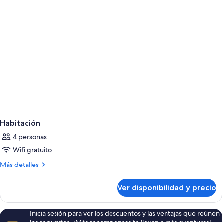
Habitación
4 personas
Wifi gratuito
Más
Más detalles
detalles
sobre
Ver disponibilidad y precio
Habitación
Inicia sesión para ver los descuentos y las ventajas que reúnen