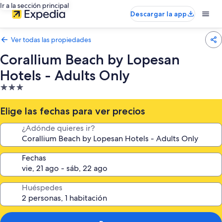
Ir a la sección principal
Descargar la app
Ver todas las propiedades
Corallium Beach by Lopesan
Hotels - Adults Only
Propiedad
de
3.0
Elige las fechas para ver precios
estrellas
¿Adónde quieres ir?
Fechas
Huéspedes