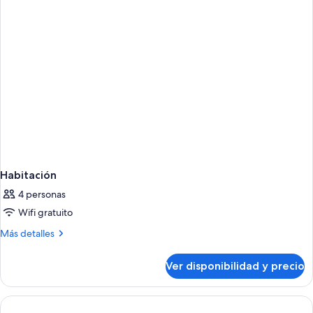
Habitación
4 personas
Wifi gratuito
Más
Más detalles
detalles
sobre
Ver disponibilidad y precio
Habitación