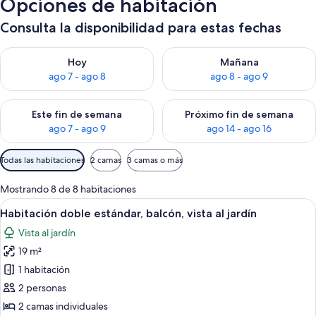
Opciones de habitación
Consulta la disponibilidad para estas fechas
Consulta la disponibilidad para hoy ago 7 - ago 8
Consulta la disponibilidad pa
Hoy
Mañana
ago 7 - ago 8
ago 8 - ago 9
Consulta la disponibilidad para este fin de semana ago 7 - ag
Consulta la disponibilidad par
Este fin de semana
Próximo fin de semana
ago 7 - ago 9
ago 14 - ago 16
Filtros
Todas las habitaciones
2 camas
3 camas o más
disponibles
para
Mostrando 8 de 8 habitaciones
las
Ver
Un balcón con barandilla blanca, una m
5
Habitación doble estándar, balcón, vista al jardín
habitaciones
todas
Vista al jardín
las
19 m²
fotos
de
1 habitación
Habitación
2 personas
doble
2 camas individuales