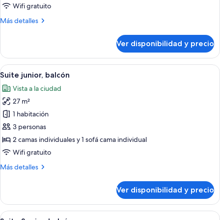
estándar,
Wifi gratuito
balcón,
Más
Más detalles
vista
detalles
al
sobre
Ver disponibilidad y precio
jardín
Habitación
doble
estándar,
Ver
Una habitación de hotel con balcón, c
5
balcón,
Suite junior, balcón
todas
vista
Vista a la ciudad
al
las
jardín
27 m²
fotos
de
1 habitación
Suite
3 personas
junior,
2 camas individuales y 1 sofá cama individual
balcón
Wifi gratuito
Más
Más detalles
detalles
sobre
Ver disponibilidad y precio
Suite
junior,
balcón
Ver
Un balcón con vistas al mar y barandill
5