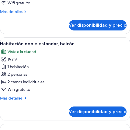
balcón
Wifi gratuito
(views)
Más
Más detalles
detalles
sobre
Ver disponibilidad y precio
Habitación
Deluxe,
balcón
Ver
Una habitación de hotel con una cama g
4
(views)
Habitación doble estándar, balcón
todas
Vista a la ciudad
las
19 m²
fotos
de
1 habitación
Habitación
2 personas
doble
2 camas individuales
estándar,
Wifi gratuito
balcón
Más
Más detalles
detalles
sobre
Ver disponibilidad y precio
Habitación
doble
estándar,
balcón