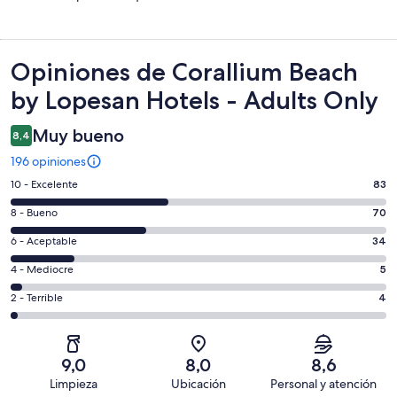
Opiniones
Opiniones de Corallium Beach
by Lopesan Hotels - Adults Only
Muy bueno
8,4
196 opiniones
Evaluación:
10 - Excelente
83
10
Evaluación:
8 - Bueno
70
-
8
Excelente.
Evaluación:
6 - Aceptable
34
-
83
6
Bueno.
Evaluación:
4 - Mediocre
5
de
-
70
4
196
Aceptable.
Evaluación:
2 - Terrible
4
de
-
opiniones
34
2
196
Mediocre.
de
-
opiniones
5
196
Terrible.
de
9,0
8,0
8,6
opiniones
4
196
Limpieza
Ubicación
Personal y atención
de