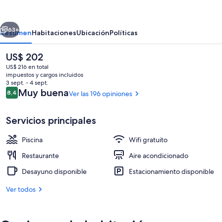
by
Lopesan
erior
Siguiente
Hotels
63+
Resumen
Habitaciones
Ubicación
Políticas
-
El
US$ 202
Adults
precio
US$ 216 en total
Only
actual
impuestos y cargos incluidos
es
3 sept. - 4 sept.
de
Opiniones
Muy buena
8,4
Ver las 196 opiniones
8,4 de 10
US$ 202
Servicios principales
2 piscinas al aire libre, sombrillas, sillo
Piscina
Wifi gratuito
Restaurante
Aire acondicionado
Desayuno disponible
Estacionamiento disponible
Ver todos