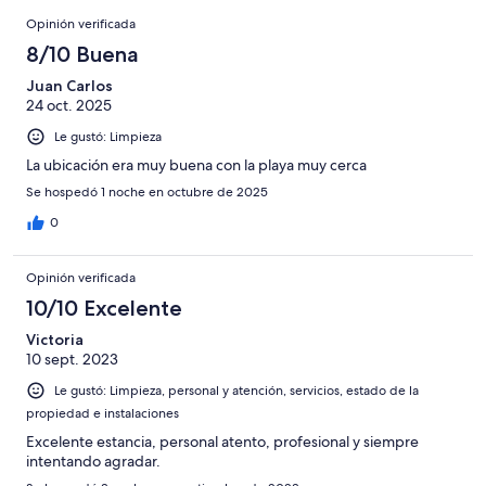
opiniones
Opiniones
196
Opinión verificada
opiniones
8/10 Buena
Juan Carlos
24 oct. 2025
Le gustó: Limpieza
La ubicación era muy buena con la playa muy cerca
Se hospedó 1 noche en octubre de 2025
0
Opinión verificada
10/10 Excelente
Victoria
10 sept. 2023
Le gustó: Limpieza, personal y atención, servicios, estado de la
propiedad e instalaciones
Excelente estancia, personal atento, profesional y siempre
intentando agradar.