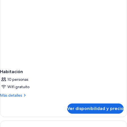
Habitación
10 personas
Wifi gratuito
Más
Más detalles
detalles
sobre
Ver disponibilidad y precio
Habitación