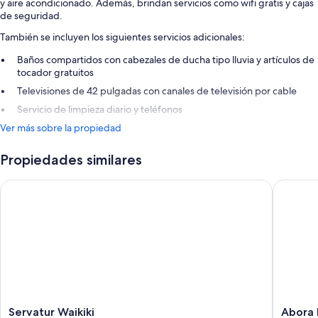
y aire acondicionado. Además, brindan servicios como wifi gratis y cajas
de seguridad.
También se incluyen los siguientes servicios adicionales:
Baños compartidos con cabezales de ducha tipo lluvia y artículos de
tocador gratuitos
Televisiones de 42 pulgadas con canales de televisión por cable
Servicio de limpieza diario y teléfonos
Ver más sobre la propiedad
Propiedades similares
Servatur Waikiki
Abora Bu
Servatur
Abora
Servatur Waikiki
Abora 