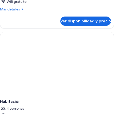
Wifi gratuito
Más
Más detalles
detalles
sobre
Ver disponibilidad y precio
Habitación
Habitación
4 personas