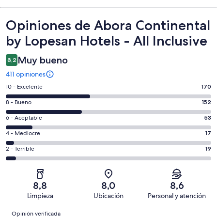
Opiniones
Opiniones de Abora Continental
by Lopesan Hotels - All Inclusive
Muy bueno
8,2
411 opiniones
Evaluación:
10 - Excelente
170
10
Evaluación:
8 - Bueno
152
-
8
Excelente.
Evaluación:
6 - Aceptable
53
-
170
6
Bueno.
Evaluación:
4 - Mediocre
17
de
-
152
4
411
Aceptable.
Evaluación:
2 - Terrible
19
de
-
opiniones
53
2
411
Mediocre.
de
-
opiniones
17
411
Terrible.
de
8,8
8,0
8,6
opiniones
19
411
Limpieza
Ubicación
Personal y atención
de
opiniones
Opiniones
411
Opinión verificada