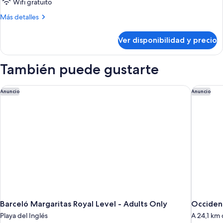
Wifi gratuito
Más
Más detalles
detalles
sobre
Ver disponibilidad y precio
Habitación
También puede gustarte
Barceló Margaritas Royal Level - Adults Only
Occident
Anuncio
Anuncio
Barceló Margaritas Royal Level - Adults Only
Occident
Playa del Inglés
A 24,1 km 