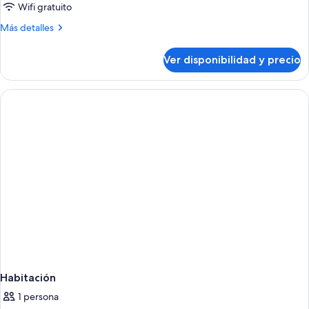
estándar,
Wifi gratuito
balcón
Más
Más detalles
detalles
sobre
Ver disponibilidad y precio
Habitación
doble
estándar,
balcón
Habitación
1 persona