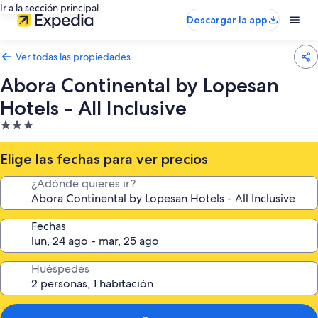
Ir a la sección principal
Descargar la app
Ver todas las propiedades
Abora Continental by Lopesan
Hotels - All Inclusive
Propiedad
de
3.0
Elige las fechas para ver precios
estrellas
¿Adónde quieres ir?
Fechas
Huéspedes