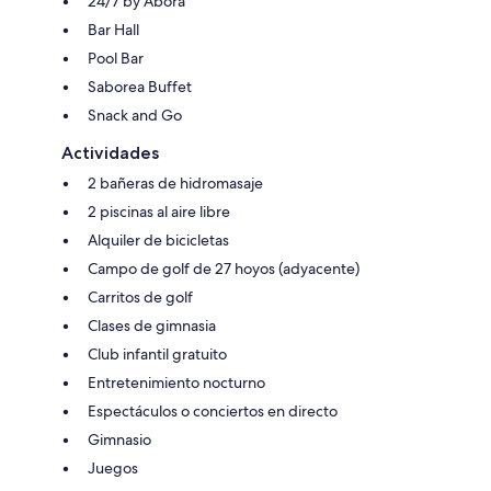
24/7 by Abora
Bar Hall
Pool Bar
Saborea Buffet
Snack and Go
Actividades
2 bañeras de hidromasaje
2 piscinas al aire libre
Alquiler de bicicletas
Campo de golf de 27 hoyos (adyacente)
Carritos de golf
Clases de gimnasia
Club infantil gratuito
Entretenimiento nocturno
Espectáculos o conciertos en directo
Gimnasio
Juegos