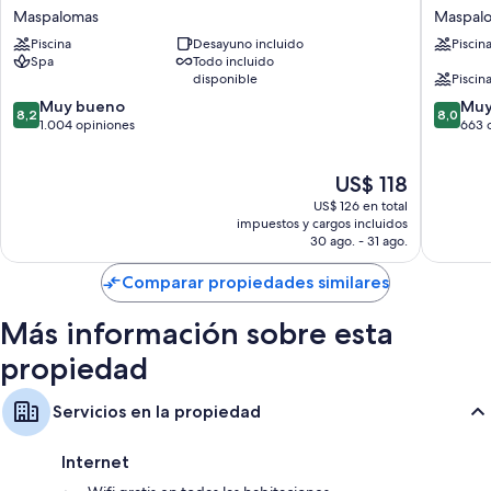
Waikiki
Buenave
Maspalomas
Maspal
Maspalomas
by
Piscina
Desayuno incluido
Piscin
Lopesan
Spa
Todo incluido
Hotels
disponible
Piscina
Maspal
8.2
8.0
Muy bueno
Muy
8,2
8,0
de
de
1.004 opiniones
663 
10,
10,
Muy
Muy
El
US$ 118
bueno,
bueno,
precio
1.004
663
US$ 126 en total
actual
opiniones
opinion
impuestos y cargos incluidos
es
30 ago. - 31 ago.
de
US$ 118
Comparar propiedades similares
Más información sobre esta
propiedad
Servicios en la propiedad
Internet