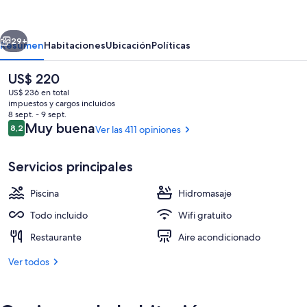
by
Lopesan
erior
Siguiente
Hotels
29+
Resumen
Habitaciones
Ubicación
Políticas
-
El
US$ 220
All
precio
US$ 236 en total
Inclusive
actual
impuestos y cargos incluidos
es
8 sept. - 9 sept.
de
Opiniones
Muy buena
8,2
Ver las 411 opiniones
8,2 de 10
US$ 220
Servicios principales
Exterior
Piscina
Hidromasaje
Todo incluido
Wifi gratuito
Restaurante
Aire acondicionado
Ver todos