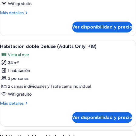
familiar,
Wifi gratuito
balcón
Más
Más detalles
detalles
sobre
Ver disponibilidad y precio
Habitación
doble
familiar,
Ver
Habitación de hotel con una cama grande
5
balcón
Habitación doble Deluxe (Adults Only, +18)
todas
Vista al mar
las
34 m²
fotos
de
1 habitación
Habitación
3 personas
doble
2 camas individuales y 1 sofá cama individual
Deluxe
Wifi gratuito
(Adults
Más
Más detalles
Only,
detalles
+18)
sobre
Ver disponibilidad y precio
Habitación
doble
Deluxe
Ver
Habitación de hotel con dos camas, telev
5
(Adults