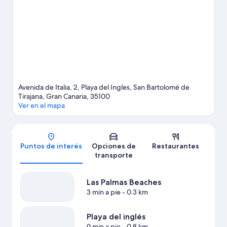
Centro Cultural San Fernando de Maspalomas. Las actividades
como paseos en moto de agua y kayak ofrecen una gran
oportunidad de disfrutar del agua y, si buscas un poco de
adrenalina, puedes hacer alpinismo y paseos a caballo en los
alrededores.
Visitar nuestra guía de viaje de San Bartolomé de
Tirajana
Ver más resorts en San Bartolomé de Tirajana
Avenida de Italia, 2, Playa del Ingles, San Bartolomé de
Tirajana, Gran Canaria, 35100
Ver en el mapa
Mapa
Puntos de interés
Opciones de
Restaurantes
transporte
Las Palmas Beaches
3 min a pie
- 0.3 km
Playa del inglés
9 min a pie
- 0.8 km