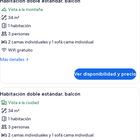
Habitación doble estándar, balcón
todas
Only,
Vista a la montaña
+18)
las
34 m²
fotos
de
1 habitación
Habitación
3 personas
doble
2 camas individuales y 1 sofá cama individual
estándar,
Wifi gratuito
balcón
Más
Más detalles
detalles
sobre
Ver disponibilidad y precio
Habitación
doble
estándar,
Ver
Habitación de hotel con dos camas, telev
5
balcón
Habitación doble estándar, balcón
todas
Vista a la ciudad
las
34 m²
fotos
de
1 habitación
Habitación
3 personas
doble
2 camas individuales y 1 sofá cama individual