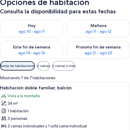
Opciones de habitación
Consulta la disponibilidad para estas fechas
Consulta la disponibilidad para hoy ago 10 - ago 11
Consulta la disponibilidad par
Hoy
Mañana
ago 10 - ago 11
ago 11 - ago 12
Consulta la disponibilidad para este fin de semana ago 14 - ag
Consulta la disponibilidad pa
Este fin de semana
Próximo fin de semana
ago 14 - ago 16
ago 21 - ago 23
Filtros
Todas las habitaciones
2 camas
3 camas o más
disponibles
para
Mostrando 7 de 7 habitaciones
las
Ver
Habitación de hotel con dos camas, una
3
Habitación doble familiar, balcón
habitaciones
todas
Vista a la montaña
las
34 m²
fotos
de
1 habitación
Habitación
3 personas
doble
2 camas individuales y 1 sofá cama individual