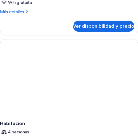
Wifi gratuito
Más
Más detalles
detalles
sobre
Ver disponibilidad y precio
Habitación
Habitación
4 personas