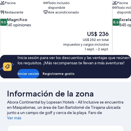
Piscina
Todo incluido
Piscina
disponible
Todo inc
Restaurante
Aire acondicionado
disponib
9.0
8.6
Magnífico
Excel
9,0
8,6
de
de
141 opiniones
845 o
10,
10,
El
US$ 236
Magnífico,
Excelente
precio
US$ 252 en total
141
845
actual
impuestos y cargos incluidos
opiniones
opiniones
es
1 sept. - 2 sept.
de
Inicia sesión para ver los descuentos y las ventajas que reúnen
US$ 236
los requisitos. ¡Más recompensas te llevan a más aventuras!
Iniciar sesión
Registrarme gratis
Información de la zona
Abora Continental by Lopesan Hotels - All Inclusive se encuentra
en Maspalomas, un área de San Bartolomé de Tirajana ubicada
junto a un campo de golf y cerca de la playa. Faro de
Maspalomas es un lugar emblemático, y la belleza natural del
Ver más
área puede apreciarse en Dunas de Maspalomas y Playa Anfi.
¿Viajas con niños? No te pierdas Parque acuático Lago Taurito y