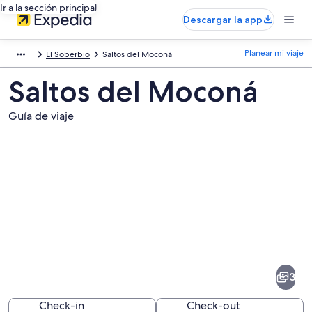
Ir a la sección principal
Descargar la app
Planear mi viaje
El Soberbio
Saltos del Moconá
Saltos del Moconá
Guía de viaje
Fotos
de
Saltos
3
del
Moconá
Check-in
Check-out