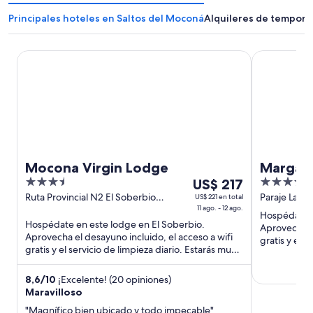
Principales hoteles en Saltos del Moconá
Alquileres de tempora
Mocona Virgin Lodge
Margay - Re
Mocona Virgin Lodge
Margay 
3.5
Del
4.5
US$ 217
Lodge
out
11
out
Ruta Provincial N2 El Soberbio
Paraje La Bo
US$ 221 en total
Misiones
11 ago. - 12 ago.
of
ago
of
Hospédate e
Hospédate en este lodge en El Soberbio.
5
al
5
Aprovecha el
Aprovecha el desayuno incluido, el acceso a wifi
12
gratis y el 
gratis y el servicio de limpieza diario. Estarás muy
ago,
cerca de Salto ...
el
8,6
/
10
¡Excelente! (20 opiniones)
precio
Maravilloso
por
"Magnífico bien ubicado y todo impecable"