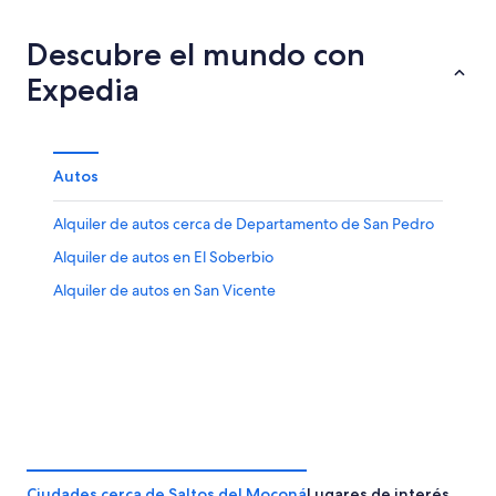
para
del
en
de
esta
Moconá
Saltos
propiedades
Descubre el mundo con
noche,
para
del
en
Expedia
10
mañana
Moconá
Saltos
ago
por
para
del
-
la
este
Moconá
11
noche,
fin
para
Autos
ago
11
de
el
ago
semana,
próximo
Alquiler de autos cerca de Departamento de San Pedro
-
14
fin
12
ago
de
Alquiler de autos en El Soberbio
ago
-
semana,
Alquiler de autos en San Vicente
16
21
ago
ago
-
23
ago
Ciudades cerca de Saltos del Moconá
Lugares de interés