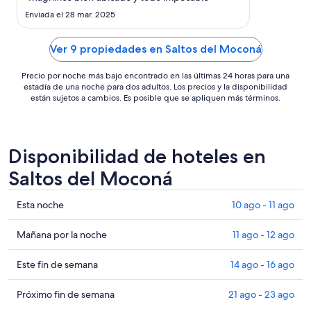
noche
Enviada el 28 mar. 2025
es
de
US$ 217
Ver 9 propiedades en Saltos del Moconá
Precio por noche más bajo encontrado en las últimas 24 horas para una
estadía de una noche para dos adultos. Los precios y la disponibilidad
están sujetos a cambios. Es posible que se apliquen más términos.
Disponibilidad de hoteles en
Saltos del Moconá
Ver
Esta noche
10 ago - 11 ago
precios
de
Ver
Mañana por la noche
11 ago - 12 ago
propiedades
precios
en
de
Ver
Este fin de semana
14 ago - 16 ago
Saltos
propiedades
precios
del
en
de
Ver
Próximo fin de semana
21 ago - 23 ago
Moconá
Saltos
propiedades
precios