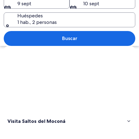
9 sept
10 sept
Huéspedes
1 hab., 2 personas
Una cascada grande con varias caídas.
Buscar
Ver mapa
Visita Saltos del Moconá