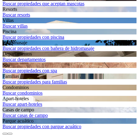
Buscar propiedades que aceptan mascotas
Resorts
Buscar resorts
Villas
Buscar villas
Piscina
Buscar propiedades con piscina
Hidromasaje
Buscar propiedades con bañera de hidromasaje
Departamentos
Buscar departamentos
Spa
Buscar propiedades con spa
Familias
Buscar propiedades para familias
Condominios
Buscar condominios
Apart-hoteles
Buscar apart-hoteles
Casas de campo
Buscar casas de campo
Parque acuático
Buscar propiedades con parque acuático