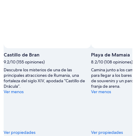
Foto tomada por Image Courtesy of RomaniaTourism.com
Foto
de
Castillo de Bran
Playa de Mamaia
uso
9.2/10 (155 opiniones)
8.2/10 (108 opiniones)
libre
Descubre los misterios de una de las
Camina junto a los camas
tomada
principales atracciones de Rumania, una
para llegar a los bares 
por
fortaleza del siglo XIV, apodada “Castillo de
de souvenirs y un parqu
Image
Drácula”.
franja de arena.
Courtesy
Ver menos
Ver menos
of
RomaniaTourism.com
Ver propiedades
Ver propiedades