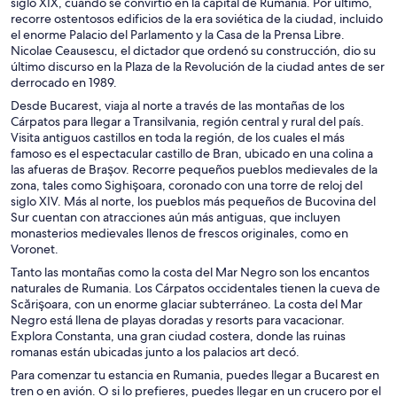
siglo XIX, cuando se convirtió en la capital de Rumania. Por último,
recorre ostentosos edificios de la era soviética de la ciudad, incluido
el enorme Palacio del Parlamento y la Casa de la Prensa Libre.
Nicolae Ceausescu, el dictador que ordenó su construcción, dio su
último discurso en la Plaza de la Revolución de la ciudad antes de ser
derrocado en 1989.
Desde Bucarest, viaja al norte a través de las montañas de los
Cárpatos para llegar a Transilvania, región central y rural del país.
Visita antiguos castillos en toda la región, de los cuales el más
famoso es el espectacular castillo de Bran, ubicado en una colina a
las afueras de Braşov. Recorre pequeños pueblos medievales de la
zona, tales como Sighişoara, coronado con una torre de reloj del
siglo XIV. Más al norte, los pueblos más pequeños de Bucovina del
Sur cuentan con atracciones aún más antiguas, que incluyen
monasterios medievales llenos de frescos originales, como en
Voronet.
Tanto las montañas como la costa del Mar Negro son los encantos
naturales de Rumania. Los Cárpatos occidentales tienen la cueva de
Scărişoara, con un enorme glaciar subterráneo. La costa del Mar
Negro está llena de playas doradas y resorts para vacacionar.
Explora Constanta, una gran ciudad costera, donde las ruinas
romanas están ubicadas junto a los palacios art decó.
Para comenzar tu estancia en Rumania, puedes llegar a Bucarest en
tren o en avión. O si lo prefieres, puedes llegar en un crucero por el