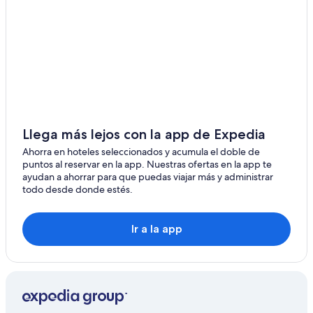
Vuelos a Busteni
Sălaj
Vuelos a Mînăstirea Cozia
Teleorman
Vuelos a Pestișu Mic
Vuelos a Costinesti
Timis
Vuelos a Rotunda
Condado de Tulcea
Vuelos a Salcea
Condado de Vaslui
Vuelos a Jimbolia
Llega más lejos con la app de Expedia
Condado de Vrancea
Vuelos desde Condado de Prahova
Ahorra en hoteles seleccionados y acumula el doble de
puntos al reservar en la app. Nuestras ofertas en la app te
Vuelos desde Condado de Bistrița-Năsăud
Valcea
ayudan a ahorrar para que puedas viajar más y administrar
todo desde donde estés.
Vuelos desde Ilfov
Vuelos a Girov
Ir a la app
Vuelos a Murighiol
Vuelos a Dorohoi
Vuelos a Băișoara
Vuelos a Câinenii Mici