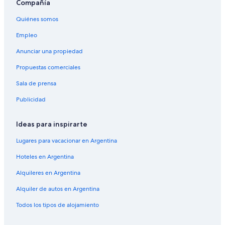
Compañía
Vuelos desde Constanța
Vuelos desde Condado de Botoșani
Quiénes somos
Vuelos a Cristian
Empleo
Vuelos a Fagaras
Anunciar una propiedad
Vuelos desde Sibiu
Propuestas comerciales
Vuelos a Tăuții-Măgherăuș
Sala de prensa
Vuelos desde Condado de Călărași
Publicidad
Vuelos desde Condado de Mehedinți
Vuelos a Adjud
Ideas para inspirarte
Vuelos a Vaslui
Lugares para vacacionar en Argentina
Vuelos desde Condado de Satu Mare
Hoteles en Argentina
Alquileres en Argentina
Alquiler de autos en Argentina
Todos los tipos de alojamiento