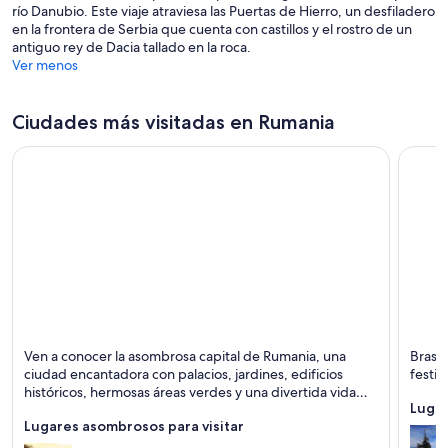
río Danubio. Este viaje atraviesa las Puertas de Hierro, un desfiladero
en la frontera de Serbia que cuenta con castillos y el rostro de un
antiguo rey de Dacia tallado en la roca.
Ver menos
Ciudades más visitadas en Rumania
Bucarest
Brasov
Ven a conocer la asombrosa capital de Rumania, una
Brasov
Histórico, Castillo y Museos
Históri
ciudad encantadora con palacios, jardines, edificios
festiv
históricos, hermosas áreas verdes y una divertida vida
Lugar
nocturna.
Lugares asombrosos para visitar