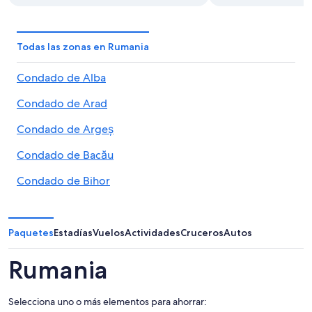
Todas las zonas en Rumania
Condado de Alba
Condado de Arad
Condado de Argeș
Condado de Bacău
Condado de Bihor
Condado de Bistrița-Năsăud
Condado de Botoșani
Paquetes
Estadías
Vuelos
Actividades
Cruceros
Autos
Brașov
Rumania
Condado de Brăila
Selecciona uno o más elementos para ahorrar:
Condado de Buzău