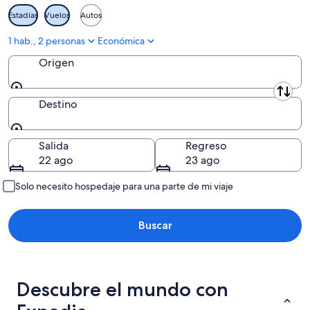
Estadías
Vuelos
Autos
Caras-Severin
1 hab., 2 personas
Económica
Condado de Cluj
Origen
Constanța
Origen
Condado de Covasna
Destino
Condado de Călărași
Destino
Salida
Regreso
Condado de Dâmboviţa
22 ago
23 ago
Condado de Dolj
Solo necesito hospedaje para una parte de mi viaje
Condado de Galați
Buscar
Condado de Giurgiu
Condado de Gorj
Harghita
Descubre el mundo con
Condado de Hunedoara