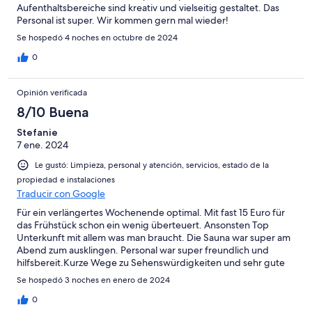
Aufenthaltsbereiche sind kreativ und vielseitig gestaltet. Das
Personal ist super. Wir kommen gern mal wieder!
Se hospedó 4 noches en octubre de 2024
0
Opinión verificada
8/10 Buena
Stefanie
7 ene. 2024
Le gustó: Limpieza, personal y atención, servicios, estado de la
propiedad e instalaciones
Traducir con Google
Für ein verlängertes Wochenende optimal. Mit fast 15 Euro für
das Frühstück schon ein wenig überteuert. Ansonsten Top
Unterkunft mit allem was man braucht. Die Sauna war super am
Abend zum ausklingen. Personal war super freundlich und
hilfsbereit.Kurze Wege zu Sehenswürdigkeiten und sehr gute
Anbindung zum ÖPNV. Wir kommen wieder!!!
Se hospedó 3 noches en enero de 2024
0