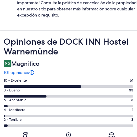
importante! Consulta la política de cancelación de la propiedad
en nuestro sitio para obtener más información sobre cualquier
excepción o requisito.
Opiniones
Opiniones de DOCK INN Hostel
Warnemünde
Magnífico
9,0
101 opiniones
Evaluación:
10 - Excelente
61
10
Evaluación:
8 - Bueno
33
-
8
Excelente.
Evaluación:
6 - Aceptable
3
-
61
6
Bueno.
Evaluación:
4 - Mediocre
1
de
-
33
4
101
Aceptable.
Evaluación:
2 - Terrible
3
de
-
opiniones
3
2
101
Mediocre.
de
-
opiniones
1