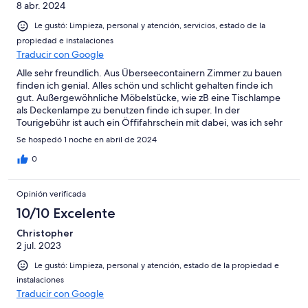
8 abr. 2024
Le gustó: Limpieza, personal y atención, servicios, estado de la
propiedad e instalaciones
Traducir con Google
Alle sehr freundlich. Aus Überseecontainern Zimmer zu bauen
finden ich genial. Alles schön und schlicht gehalten finde ich
gut. Außergewöhnliche Möbelstücke, wie zB eine Tischlampe
als Deckenlampe zu benutzen finde ich super. In der
Tourigebühr ist auch ein Öffifahrschein mit dabei, was ich sehr
gut finde. Das die S-Bahn auch vor der Tür ist finde ich sehr gut.
Se hospedó 1 noche en abril de 2024
Das einzige negative ist: Der kleine Parkplatz ist nichts für
Motorräder, da alles mit Kieselsteine belegt ist und damit kein
0
sicherer Stand gewährleistet ist. Werde da auf jeden Fall wieder
übernachten.
Opinión verificada
10/10 Excelente
Christopher
2 jul. 2023
Le gustó: Limpieza, personal y atención, estado de la propiedad e
instalaciones
Traducir con Google