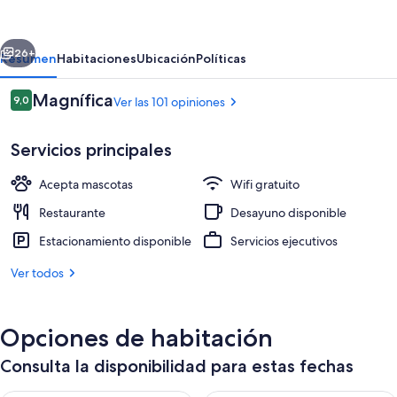
Hostel
Warnemünde
erior
Siguiente
26+
Resumen
Habitaciones
Ubicación
Políticas
Opiniones
Magnífica
9,0
Ver las 101 opiniones
9,0 de 10
Servicios principales
Acepta mascotas
Wifi gratuito
Restaurante
Desayuno disponible
Estacionamiento disponible
Servicios ejecutivos
Lobby
Ver todos
Opciones de habitación
Consulta la disponibilidad para estas fechas