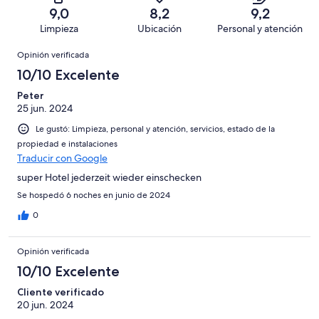
101
Terrible.
de
9,0
8,2
9,2
opiniones
3
101
Limpieza
Ubicación
Personal y atención
de
opiniones
Opiniones
101
Opinión verificada
opiniones
10/10 Excelente
Peter
25 jun. 2024
Le gustó: Limpieza, personal y atención, servicios, estado de la
propiedad e instalaciones
Traducir con Google
super Hotel jederzeit wieder einschecken
Se hospedó 6 noches en junio de 2024
0
Opinión verificada
10/10 Excelente
Cliente verificado
20 jun. 2024