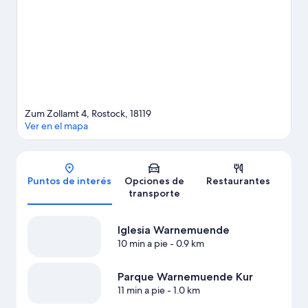
Encontrarás muchas opciones para disfrutar del aire libre con
actividades como caminatas o ciclismo en senderos.
Visitar
nuestra guía de viaje de Rostock
Ver más hostels en Rostock
Zum Zollamt 4, Rostock, 18119
Ver en el mapa
Mapa
Puntos de interés
Opciones de
Restaurantes
transporte
Iglesia Warnemuende
10 min a pie
- 0.9 km
Parque Warnemuende Kur
11 min a pie
- 1.0 km