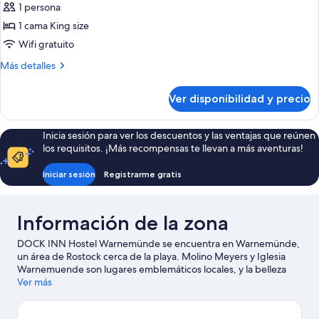
1 persona
fotos
de
1 cama King size
Habitación
Wifi gratuito
doble
Más
Más detalles
de
detalles
uso
sobre
Ver disponibilidad y precio
Habitación
individual
doble
de
Inicia sesión para ver los descuentos y las ventajas que reúnen
uso
los requisitos. ¡Más recompensas te llevan a más aventuras!
individual
Iniciar sesión
Registrarme gratis
Información de la zona
DOCK INN Hostel Warnemünde se encuentra en Warnemünde,
un área de Rostock cerca de la playa. Molino Meyers y Iglesia
Warnemuende son lugares emblemáticos locales, y la belleza
natural del área puede apreciarse en Playa Warnemünde y Gran
Ver más
Pantano de Ribnitz. También vale la pena conocer Museo
marítimo de la construcción naval y Zoológico de Rostock.