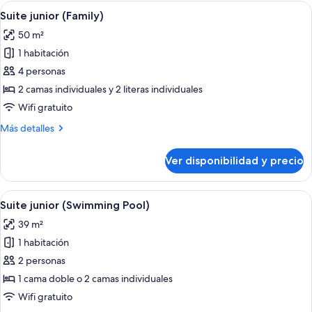
(Single
Ver
Habitación de hotel con cama, sofá, do
4
Use)
Suite junior (Family)
todas
50 m²
las
1 habitación
fotos
de
4 personas
Suite
2 camas individuales y 2 literas individuales
junior
Wifi gratuito
(Family)
Más
Más detalles
detalles
sobre
Ver disponibilidad y precio
Suite
junior
(Family)
Ver
Habitación de hotel con una cama grand
5
Suite junior (Swimming Pool)
todas
39 m²
las
1 habitación
fotos
de
2 personas
Suite
1 cama doble o 2 camas individuales
junior
Wifi gratuito
(Swimming