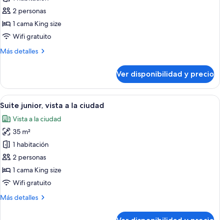
fotos
de
2 personas
Suite
1 cama King size
junior
Wifi gratuito
Más
Más detalles
detalles
sobre
Ver disponibilidad y precio
Suite
junior
Ver
Habitación de hotel con cama, televisió
5
Suite junior, vista a la ciudad
todas
Vista a la ciudad
las
35 m²
fotos
de
1 habitación
Suite
2 personas
junior,
1 cama King size
vista
Wifi gratuito
a
Más
Más detalles
la
detalles
ciudad
sobre