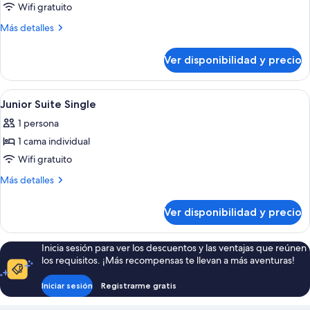
de
Wifi gratuito
Deluxe
Más
Más detalles
Single
detalles
sobre
Room
Ver disponibilidad y precio
Deluxe
Single
Room
Ver
Una habitación de hotel moderna con 
5
Junior Suite Single
todas
1 persona
las
1 cama individual
fotos
de
Wifi gratuito
Junior
Más
Más detalles
Suite
detalles
sobre
Single
Ver disponibilidad y precio
Junior
Suite
Single
Inicia sesión para ver los descuentos y las ventajas que reúnen
los requisitos. ¡Más recompensas te llevan a más aventuras!
Iniciar sesión
Registrarme gratis