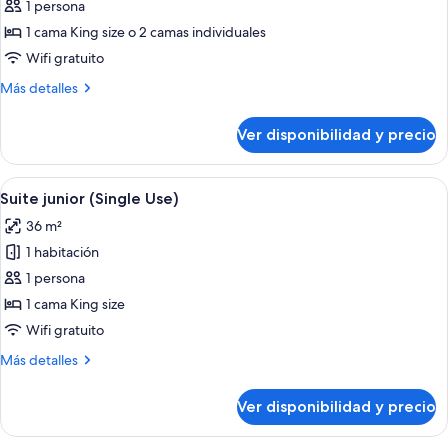
de
1 persona
Habitación
1 cama King size o 2 camas individuales
doble
Wifi gratuito
Deluxe
Más
Más detalles
de
detalles
uso
sobre
Ver disponibilidad y precio
Habitación
individual
doble
(Single
Deluxe
Ver
Una cama bien hecha con una colcha es
Use)
4
de
Suite junior (Single Use)
todas
uso
36 m²
individual
las
(Single
1 habitación
fotos
Use)
de
1 persona
Suite
1 cama King size
junior
Wifi gratuito
(Single
Más
Más detalles
Use)
detalles
sobre
Ver disponibilidad y precio
Suite
junior