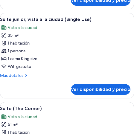
Ver disponibilidad y precio
Suite
junior,
vista
Ver
Habitación de hotel con cama, televisió
5
a
Suite junior, vista a la ciudad (Single Use)
todas
la
Vista a la ciudad
ciudad
las
35 m²
fotos
de
1 habitación
Suite
1 persona
junior,
1 cama King size
vista
Wifi gratuito
a
Más
Más detalles
la
detalles
ciudad
sobre
Ver disponibilidad y precio
(Single
Suite
junior,
Use)
vista
Ver
Una habitación de hotel con dos camas, 
5
a
Suite (The Corner)
todas
la
Vista a la ciudad
ciudad
las
(Single
51 m²
fotos
Use)
de
1 habitación