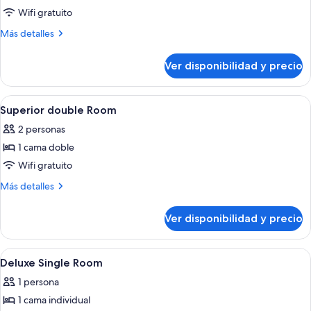
triple
Wifi gratuito
Deluxe
Más
Más detalles
(2
detalles
adults
sobre
Ver disponibilidad y precio
Habitación
+
triple
1
Deluxe
Ver
Habitación de hotel con una cama gran
children)
4
(2
Superior double Room
todas
adults
2 personas
+
las
1
1 cama doble
fotos
children)
de
Wifi gratuito
Superior
Más
Más detalles
double
detalles
sobre
Room
Ver disponibilidad y precio
Superior
double
Room
Ver
Una habitación de hotel con cama, escri
4
Deluxe Single Room
todas
1 persona
las
1 cama individual
fotos