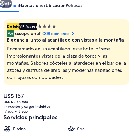
68+
Resumen
Habitaciones
Ubicación
Políticas
Propiedad
De lujo
VIP Access
de
Excepcional
1.008 opiniones
9,6
4.0
Elegancia junto al acantilado con vistas a la montaña
estrellas
Encaramado en un acantilado, este hotel ofrece
impresionantes vistas de la plaza de toros y las
montañas. Saborea cócteles al atardecer en el bar de la
Fachada de la propiedad por la tarde
azotea y disfruta de amplias y modernas habitaciones
con lujosas comodidades.
El
US$ 157
precio
US$ 173 en total
actual
impuestos y cargos incluidos
es
17 ago. - 18 ago.
de
Servicios principales
US$ 157
Piscina
Spa