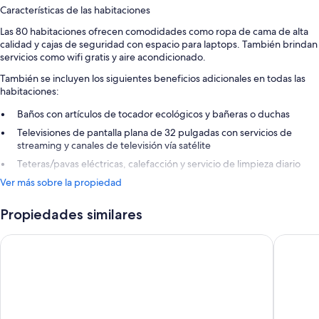
Características de las habitaciones
Las 80 habitaciones ofrecen comodidades como ropa de cama de alta
calidad y cajas de seguridad con espacio para laptops. También brindan
servicios como wifi gratis y aire acondicionado.
También se incluyen los siguientes beneficios adicionales en todas las
habitaciones:
Baños con artículos de tocador ecológicos y bañeras o duchas
Televisiones de pantalla plana de 32 pulgadas con servicios de
streaming y canales de televisión vía satélite
Teteras/pavas eléctricas, calefacción y servicio de limpieza diario
Ver más sobre la propiedad
Propiedades similares
Catalonia Reina Victoria
Parador 