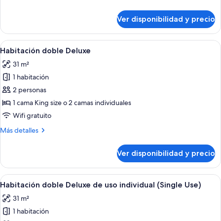
detalles
sobre
Ver disponibilidad y precio
Habitación
doble
superior
Ver
Habitación de hotel con una cama gran
4
Habitación doble Deluxe
todas
31 m²
las
1 habitación
fotos
de
2 personas
Habitación
1 cama King size o 2 camas individuales
doble
Wifi gratuito
Deluxe
Más
Más detalles
detalles
sobre
Ver disponibilidad y precio
Habitación
doble
Deluxe
Ver
Habitación de hotel con una cama gran
4
Habitación doble Deluxe de uso individual (Single Use)
todas
31 m²
las
1 habitación
fotos