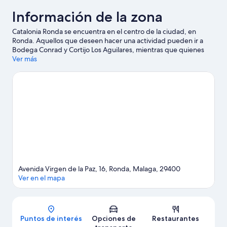
Información de la zona
Catalonia Ronda se encuentra en el centro de la ciudad, en
Ronda. Aquellos que deseen hacer una actividad pueden ir a
Bodega Conrad y Cortijo Los Aguilares, mientras que quienes
quieran apreciar la belleza natural del área pueden visitar
Ver más
Parque temático Reservatauro Ronda y Cueva del Gato.
Visitar
nuestra guía de viaje de Ronda
Avenida Virgen de la Paz, 16, Ronda, Malaga, 29400
Ver en el mapa
Mapa
Puntos de interés
Opciones de
Restaurantes