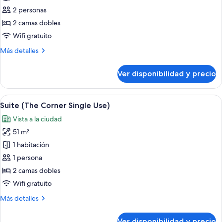
Suite
2 personas
(The
2 camas dobles
Corner)
Wifi gratuito
Más
Más detalles
detalles
sobre
Ver disponibilidad y precio
Suite
(The
Corner)
Ver
Una habitación de hotel con dos camas, 
5
Suite (The Corner Single Use)
todas
Vista a la ciudad
las
51 m²
fotos
de
1 habitación
Suite
1 persona
(The
2 camas dobles
Corner
Wifi gratuito
Single
Más
Más detalles
Use)
detalles
sobre
Ver disponibilidad y precio