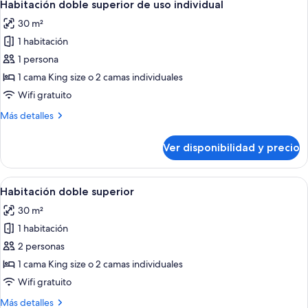
4
Habitación doble superior de uso individual
habitaciones
todas
30 m²
las
1 habitación
fotos
de
1 persona
Habitación
1 cama King size o 2 camas individuales
doble
Wifi gratuito
superior
Más
Más detalles
de
detalles
uso
sobre
Ver disponibilidad y precio
Habitación
individual
doble
superior
Ver
Habitación de hotel con una cama grande
4
de
Habitación doble superior
todas
uso
30 m²
individual
las
1 habitación
fotos
de
2 personas
Habitación
1 cama King size o 2 camas individuales
doble
Wifi gratuito
superior
Más
Más detalles