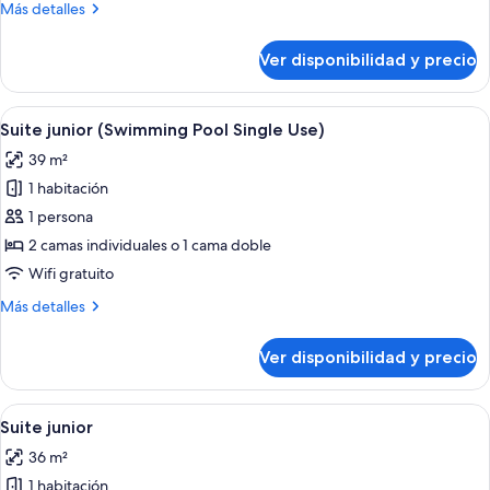
Más
Más detalles
Pool)
detalles
sobre
Ver disponibilidad y precio
Suite
junior
(Swimming
Ver
Habitación de hotel con una cama grand
5
Pool)
Suite junior (Swimming Pool Single Use)
todas
39 m²
las
1 habitación
fotos
de
1 persona
Suite
2 camas individuales o 1 cama doble
junior
Wifi gratuito
(Swimming
Más
Más detalles
Pool
detalles
Single
sobre
Ver disponibilidad y precio
Suite
Use)
junior
(Swimming
Ver
Una cama bien hecha con una colcha es
4
Pool
Suite junior
todas
Single
36 m²
Use)
las
1 habitación