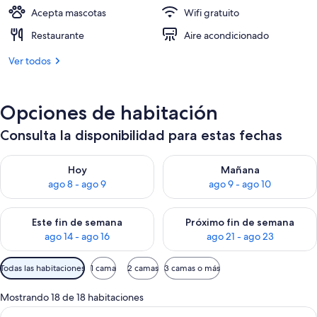
Acepta mascotas
Wifi gratuito
Restaurante
Aire acondicionado
Ver todos
Opciones de habitación
Consulta la disponibilidad para estas fechas
Consulta la disponibilidad para hoy ago 8 - ago 9
Consulta la disponibilidad pa
Hoy
Mañana
ago 8 - ago 9
ago 9 - ago 10
Consulta la disponibilidad para este fin de semana ago 14 - ag
Consulta la disponibilidad pa
Este fin de semana
Próximo fin de semana
ago 14 - ago 16
ago 21 - ago 23
Filtros
Todas las habitaciones
1 cama
2 camas
3 camas o más
disponibles
para
Mostrando 18 de 18 habitaciones
las
Ver
Habitación de hotel con una cama grande