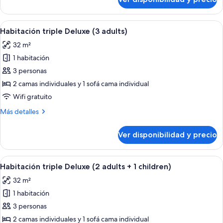
Suite
(The
Corner
Ver
Habitación de hotel con una cama gra
5
Single
Habitación triple Deluxe (3 adults)
todas
Use)
32 m²
las
1 habitación
fotos
de
3 personas
Habitación
2 camas individuales y 1 sofá cama individual
triple
Wifi gratuito
Deluxe
Más
Más detalles
(3
detalles
adults)
sobre
Ver disponibilidad y precio
Habitación
triple
Deluxe
Ver
Habitación de hotel con una cama gra
5
(3
Habitación triple Deluxe (2 adults + 1 children)
todas
adults)
32 m²
las
1 habitación
fotos
de
3 personas
Habitación
2 camas individuales y 1 sofá cama individual