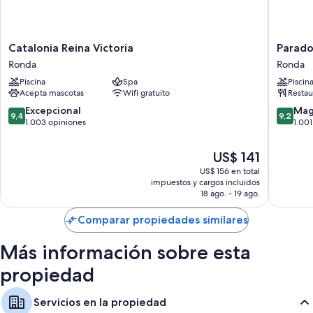
Catalonia
Parador
Catalonia Reina Victoria
Parado
Reina
de
Ronda
Ronda
Victoria
Ronda
Piscina
Spa
Piscin
Ronda
Ronda
Acepta mascotas
Wifi gratuito
Restau
9.4
9.2
Excepcional
Mag
9,4
9,2
de
de
1.003 opiniones
1.001
10,
10,
Excepcional,
Magnífi
El
US$ 141
1.003
1.001
precio
US$ 156 en total
opiniones
opinion
actual
impuestos y cargos incluidos
es
18 ago. - 19 ago.
de
US$ 141
Comparar propiedades similares
Más información sobre esta
propiedad
Servicios en la propiedad