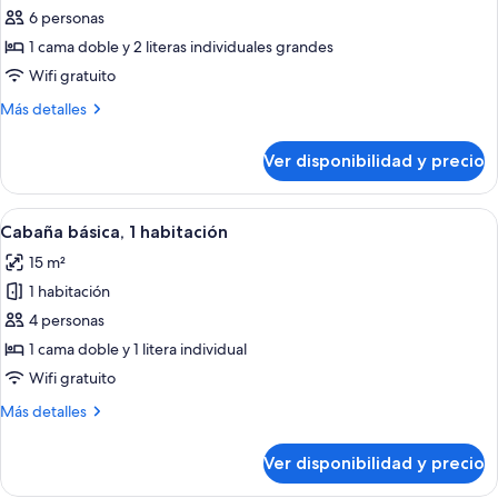
océano
6 personas
fotos
de
1 cama doble y 2 literas individuales grandes
Cabaña
Wifi gratuito
estándar
Más
Más detalles
detalles
sobre
Ver disponibilidad y precio
Cabaña
estándar
Ver
Una cocina compacta con armarios blan
4
Cabaña básica, 1 habitación
todas
15 m²
las
1 habitación
fotos
de
4 personas
Cabaña
1 cama doble y 1 litera individual
básica,
Wifi gratuito
1
Más
Más detalles
habitación
detalles
sobre
Ver disponibilidad y precio
Cabaña
básica,