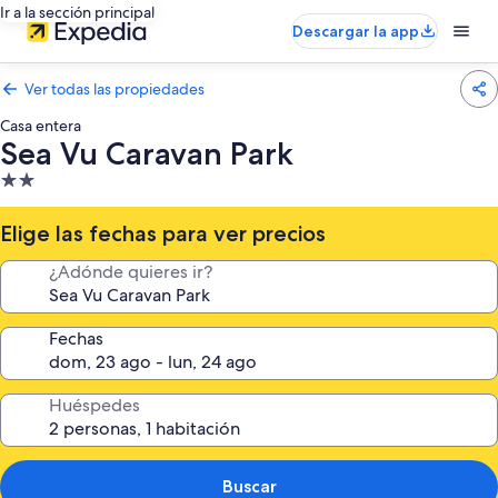
Ir a la sección principal
Descargar la app
Ver todas las propiedades
Casa entera
Sea Vu Caravan Park
Propiedad
de
2.0
Elige las fechas para ver precios
estrellas
¿Adónde quieres ir?
Fechas
Huéspedes
Buscar