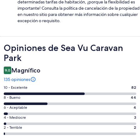
determinadas tarifas de habitación, ¡porque la flexibilidad es
importante! Consulta la política de cancelación de la propiedad
en nuestro sitio para obtener más información sobre cualquier
excepción o requisito.
Opiniones
Opiniones de Sea Vu Caravan
Park
Magnífico
9,0
135 opiniones
Evaluación:
10 - Excelente
82
10
Evaluación:
8 - Bueno
44
-
8
Excelente.
Evaluación:
6 - Aceptable
4
-
82
6
Bueno.
Evaluación:
4 - Mediocre
3
de
-
44
4
135
Aceptable.
Evaluación:
2 - Terrible
2
de
-
opiniones
4
2
135
Mediocre.