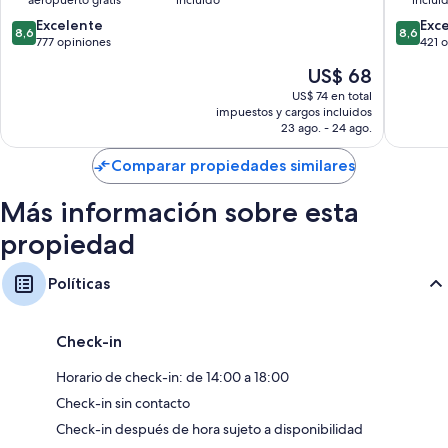
8.6
8.6
Excelente
Exc
8,6
8,6
de
de
777 opiniones
421 
10,
10,
El
US$ 68
Excelente,
Excelent
precio
777
421
US$ 74 en total
actual
impuestos y cargos incluidos
opiniones
opinion
es
23 ago. - 24 ago.
de
US$ 68
Comparar propiedades similares
Más información sobre esta
propiedad
Políticas
Check-in
Horario de check-in: de 14:00 a 18:00
Check-in sin contacto
Check-in después de hora sujeto a disponibilidad