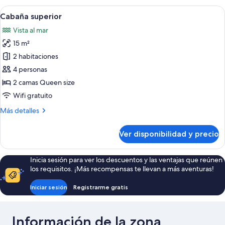
1
Ver
Amplia habitación con un ventanal que 
8
habitación
Cabaña superior
todas
Vista al mar
las
15 m²
fotos
de
2 habitaciones
Cabaña
4 personas
superior
2 camas Queen size
Wifi gratuito
Más
Más detalles
detalles
sobre
Ver disponibilidad y precio
Cabaña
superior
Inicia sesión para ver los descuentos y las ventajas que reúnen
los requisitos. ¡Más recompensas te llevan a más aventuras!
Iniciar sesión
Registrarme gratis
Información de la zona