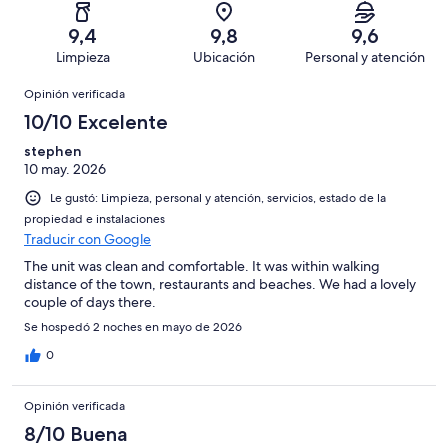
de
-
opiniones
3
135
Terrible.
de
9,4
9,8
9,6
opiniones
2
135
Limpieza
Ubicación
Personal y atención
de
opiniones
Opiniones
135
Opinión verificada
opiniones
10/10 Excelente
stephen
10 may. 2026
Le gustó: Limpieza, personal y atención, servicios, estado de la
propiedad e instalaciones
Traducir con Google
The unit was clean and comfortable. It was within walking
distance of the town, restaurants and beaches. We had a lovely
couple of days there.
Se hospedó 2 noches en mayo de 2026
0
Opinión verificada
8/10 Buena