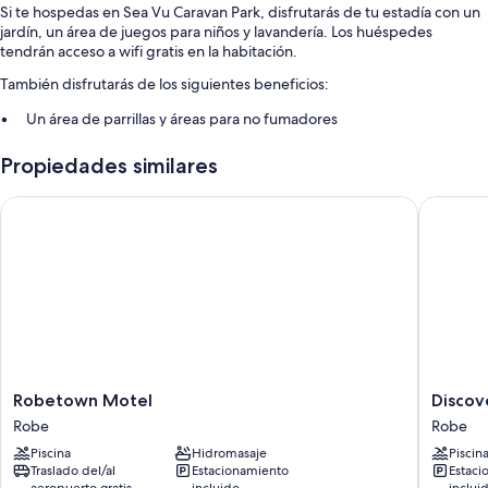
Si te hospedas en Sea Vu Caravan Park, disfrutarás de tu estadía con un
jardín, un área de juegos para niños y lavandería. Los huéspedes
tendrán acceso a wifi gratis en la habitación.
También disfrutarás de los siguientes beneficios:
Un área de parrillas y áreas para no fumadores
Los huéspedes dejan muy buenas opiniones sobre el estado general
Propiedades similares
de las instalaciones
Robetown Motel
Discover
Características de las habitaciones
En Sea Vu Caravan Park, todas las habitaciones tienen comodidades
como aire acondicionado. Además, incluyen otros servicios como wifi
gratis.
También se incluyen los siguientes beneficios adicionales en todas las
habitaciones:
Café instantáneo/té gratis y teteras/pavas eléctricas
Duchas, secadores de pelo y shampoo
Robetown
Discove
Robetown Motel
Discov
Motel
Parks
Armarios o vestidores, kitchenettes y refrigeradores/freezers
Robe
Robe
Robe
-
Piscina
Hidromasaje
Piscin
Robe
Traslado del/al
Estacionamiento
Estaci
Robe
aeropuerto gratis
incluido
inclui