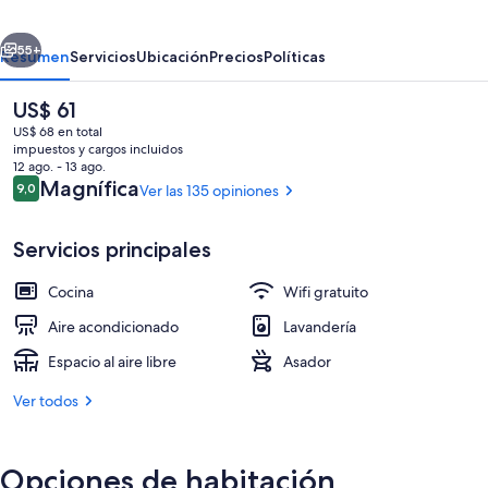
Park
erior
Siguiente
55+
Resumen
Servicios
Ubicación
Precios
Políticas
El
US$ 61
precio
US$ 68 en total
actual
impuestos y cargos incluidos
es
12 ago. - 13 ago.
de
Opiniones
Magnífica
9,0
Ver las 135 opiniones
9,0 de 10
US$ 61
Servicios principales
Vista a la playa o al mar
Cocina
Wifi gratuito
Aire acondicionado
Lavandería
Espacio al aire libre
Asador
Ver todos
Opciones de habitación