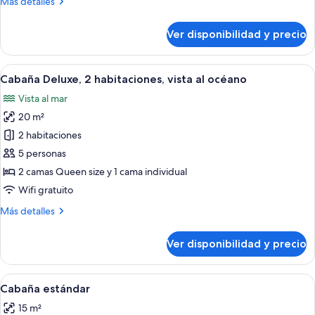
Más
Más detalles
habitaciones,
detalles
vista
sobre
Ver disponibilidad y precio
Cabaña
al
Deluxe,
océano
2
Ver
Un dormitorio con cama, mesitas de n
6
habitaciones,
Cabaña Deluxe, 2 habitaciones, vista al océano
todas
vista
Vista al mar
al
las
océano
20 m²
fotos
de
2 habitaciones
Cabaña
5 personas
Deluxe,
2 camas Queen size y 1 cama individual
2
Wifi gratuito
habitaciones,
Más
Más detalles
vista
detalles
al
sobre
Ver disponibilidad y precio
océano
Cabaña
Deluxe,
2
Ver
Habitación de hotel con cama, mesita 
5
habitaciones,
Cabaña estándar
todas
vista
15 m²
al
las