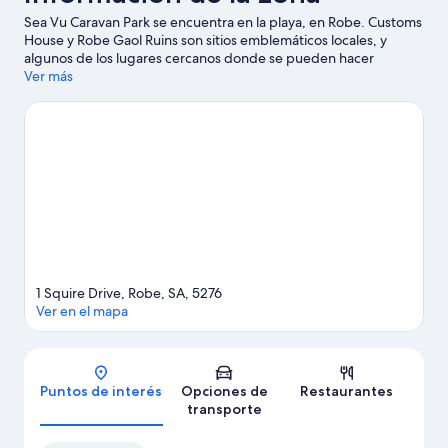
Sea Vu Caravan Park se encuentra en la playa, en Robe. Customs
House y Robe Gaol Ruins son sitios emblemáticos locales, y
algunos de los lugares cercanos donde se pueden hacer
actividades incluyen Robe Town Brewery y Golf Club Robe. En la
Ver más
zona puedes practicar actividades como snorkel, windsurf y
pesca, o disfrutar del aire libre mientras haces caminatas o
ciclismo en senderos.
Visitar nuestra guía de viaje de Robe
1 Squire Drive, Robe, SA, 5276
Ver en el mapa
Mapa
Puntos de interés
Opciones de
Restaurantes
transporte