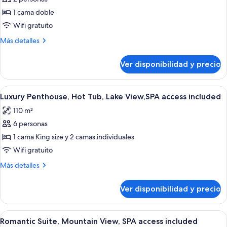
Bungalow,
1 cama doble
Garden
Wifi gratuito
View,
Más
Más detalles
SPA
detalles
access
sobre
Ver disponibilidad y precio
Bungalow,
included
Garden
View,
Ver
Una sala de estar moderna con un telev
6
SPA
Luxury Penthouse, Hot Tub, Lake View,SPA access included
todas
access
110 m²
included
las
6 personas
fotos
de
1 cama King size y 2 camas individuales
Luxury
Wifi gratuito
Penthouse,
Más
Más detalles
Hot
detalles
Tub,
sobre
Ver disponibilidad y precio
Luxury
Lake
Penthouse,
View,SPA
Hot
Ver
Un dormitorio amplio con una cama gra
access
6
Tub,
Romantic Suite, Mountain View, SPA access included