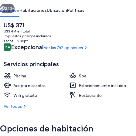
Du
erior
Siguiente
Parc
243+
Resumen
Habitaciones
Ubicación
Políticas
Grand
El
US$ 371
Resort
precio
US$ 414 en total
actual
impuestos y cargos incluidos
es
1 sept. - 2 sept.
de
Opiniones
Excepcional
9,4
Ver las 762 opiniones
9,4 de 10
US$ 371
Servicios principales
Una piscina techada, una piscina al aire
Piscina
Spa
Acepta mascotas
Estacionamiento incluido
Wifi gratuito
Restaurante
Ver todos
Opciones de habitación