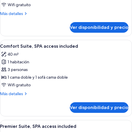
(Parc),
Wifi gratuito
SPA
Más
Más detalles
access
detalles
included
sobre
Ver disponibilidad y precio
Suite
(Parc),
SPA
Ver
Una habitación de hotel con cama, escrit
4
access
Comfort Suite, SPA access included
todas
included
40 m²
las
1 habitación
fotos
de
3 personas
Comfort
1 cama doble y 1 sofá cama doble
Suite,
Wifi gratuito
SPA
Más
Más detalles
access
detalles
included
sobre
Ver disponibilidad y precio
Comfort
Suite,
SPA
Ver
Habitación de hotel con cama, sillón na
4
access
Premier Suite, SPA access included
todas
included