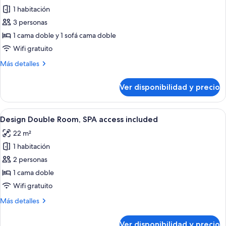
1 habitación
fotos
de
3 personas
Prestige
1 cama doble y 1 sofá cama doble
Suite
Wifi gratuito
Villa,
Más
Más detalles
SPA
detalles
access
sobre
Ver disponibilidad y precio
Prestige
included
Suite
Villa,
Ver
Habitación de hotel moderna con una c
7
SPA
Design Double Room, SPA access included
todas
access
22 m²
included
las
1 habitación
fotos
de
2 personas
Design
1 cama doble
Double
Wifi gratuito
Room,
Más
Más detalles
SPA
detalles
access
sobre
Ver disponibilidad y precio