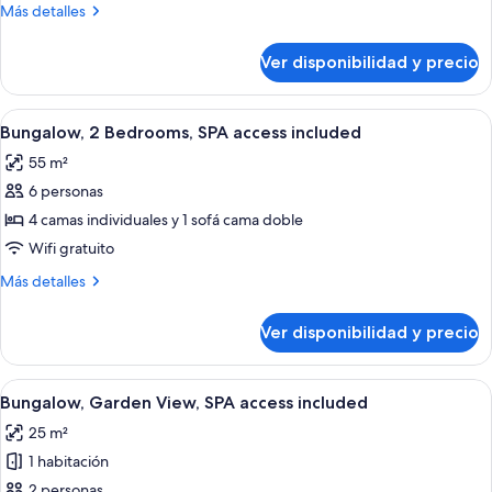
Bungalow,
Más
Más detalles
SPA
detalles
access
sobre
Ver disponibilidad y precio
Family
included
Bungalow,
SPA
Ver
Habitación de hotel con escritorio, co
10
access
Bungalow, 2 Bedrooms, SPA access included
todas
included
55 m²
las
6 personas
fotos
de
4 camas individuales y 1 sofá cama doble
Bungalow,
Wifi gratuito
2
Más
Más detalles
Bedrooms,
detalles
SPA
sobre
Ver disponibilidad y precio
Bungalow,
access
2
included
Bedrooms,
Ver
Habitación de hotel con cama, escritori
9
SPA
Bungalow, Garden View, SPA access included
todas
access
25 m²
included
las
1 habitación
fotos
de
2 personas