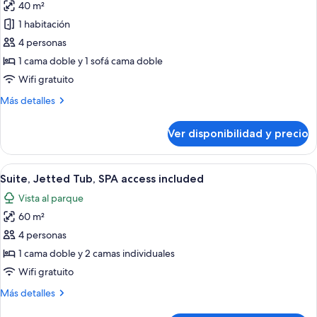
40 m²
las
1 habitación
fotos
de
4 personas
Premier
1 cama doble y 1 sofá cama doble
Suite,
Wifi gratuito
SPA
Más
Más detalles
access
detalles
included
sobre
Ver disponibilidad y precio
Premier
Suite,
SPA
Ver
Habitación de hotel con una cama gra
15
access
Suite, Jetted Tub, SPA access included
todas
included
Vista al parque
las
60 m²
fotos
de
4 personas
Suite,
1 cama doble y 2 camas individuales
Jetted
Wifi gratuito
Tub,
Más
Más detalles
SPA
detalles