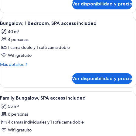
access
sobre
Ver disponibilidad y precio
Suite,
included
Jetted
Tub,
Ver
Habitación de hotel con dos camas ind
10
SPA
Bungalow, 1 Bedroom, SPA access included
todas
access
40 m²
included
las
4 personas
fotos
de
1 cama doble y 1 sofá cama doble
Bungalow,
Wifi gratuito
1
Más
Más detalles
Bedroom,
detalles
SPA
sobre
Ver disponibilidad y precio
Bungalow,
access
1
included
Bedroom,
Ver
Una casa moderna con patio, rodeada
9
SPA
Family Bungalow, SPA access included
todas
access
55 m²
included
las
6 personas
fotos
de
4 camas individuales y 1 sofá cama doble
Family
Wifi gratuito