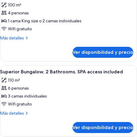
todas
Lake
included
100 m²
View,SPA
las
access
4 personas
fotos
included
de
1 cama King size o 2 camas individuales
Romantic
Wifi gratuito
Suite,
Más
Más detalles
Mountain
detalles
View,
sobre
Ver disponibilidad y precio
Romantic
SPA
Suite,
access
Mountain
Ver
Una casa moderna con patio, rodeada
included
9
View,
Superior Bungalow, 2 Bathrooms, SPA access included
todas
SPA
110 m²
access
las
included
6 personas
fotos
de
3 camas individuales
Superior
Wifi gratuito
Bungalow,
Más
Más detalles
2
detalles
Bathrooms,
sobre
Ver disponibilidad y precio
Superior
SPA
Bungalow,