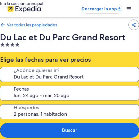
Ir a la sección principal
Descargar la app
Ver todas las propiedades
Du Lac et Du Parc Grand Resort
Propiedad
de
4.0
Elige las fechas para ver precios
estrellas
¿Adónde quieres ir?
Fechas
Huéspedes
Buscar