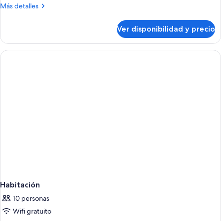
Más
Más detalles
detalles
sobre
Ver disponibilidad y precio
Habitación
Habitación
10 personas
Wifi gratuito