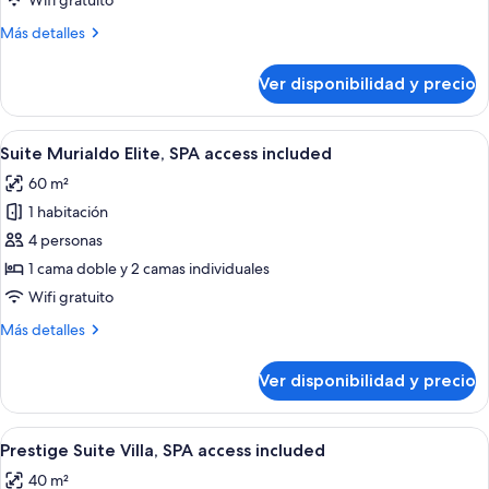
Wifi gratuito
Room,
Más
Más detalles
Park
detalles
View,
sobre
Ver disponibilidad y precio
Standard
SPA
Double
access
or
Ver
Una habitación de hotel moderna con t
included
6
Twin
Suite Murialdo Elite, SPA access included
todas
Room,
60 m²
Park
las
View,
1 habitación
fotos
SPA
de
4 personas
access
Suite
included
1 cama doble y 2 camas individuales
Murialdo
Wifi gratuito
Elite,
Más
Más detalles
SPA
detalles
access
sobre
Ver disponibilidad y precio
Suite
included
Murialdo
Elite,
Ver
Una habitación de hotel con una cama g
9
SPA
Prestige Suite Villa, SPA access included
todas
access
40 m²
included
las