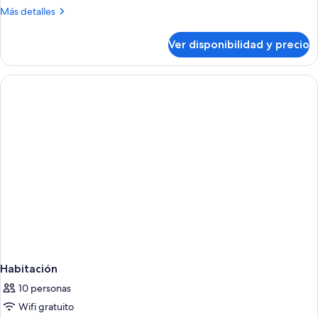
habitación,
Más
Más detalles
balcón,
detalles
vista
sobre
Ver disponibilidad y precio
al
Habitación
doble,
jardín
1
habitación,
balcón,
vista
al
jardín
Habitación
10 personas
Wifi gratuito