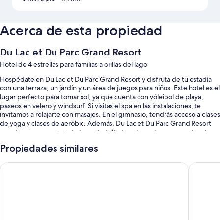
Acerca de esta propiedad
Du Lac et Du Parc Grand Resort
Hotel de 4 estrellas para familias a orillas del lago
Hospédate en Du Lac et Du Parc Grand Resort y disfruta de tu estadía
con una terraza, un jardín y un área de juegos para niños. Este hotel es el
lugar perfecto para tomar sol, ya que cuenta con vóleibol de playa,
paseos en velero y windsurf. Si visitas el spa en las instalaciones, te
invitamos a relajarte con masajes. En el gimnasio, tendrás acceso a clases
de yoga y clases de aeróbic. Además, Du Lac et Du Parc Grand Resort
cuenta con un servicio de lavandería/tintorería, un bar y un centro de
negocios. Todos los huéspedes tendrán acceso a wifi gratis en la
Propiedades similares
habitación. Además, la propiedad cuenta con un baño turco y un sauna.
También disfrutarás de los siguientes beneficios durante tu estadía:
Hotel Lago di Garda
Grand Ho
Una piscina techada y una piscina al aire libre con sillones reclinables
de piscina
Estacionamiento gratis
Desayuno completo con cargo, alquiler de bicicletas y una cancha