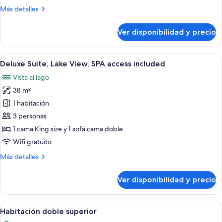
View,
Más
Más detalles
SPA
detalles
access
sobre
Ver disponibilidad y precio
included
Deluxe
Room,
Lake
Ver
Una habitación de hotel moderna con u
6
View,
Deluxe Suite, Lake View, SPA access included
todas
SPA
Vista al lago
access
las
included
38 m²
fotos
de
1 habitación
Deluxe
3 personas
Suite,
1 cama King size y 1 sofá cama doble
Lake
Wifi gratuito
View,
Más
Más detalles
SPA
detalles
access
sobre
Ver disponibilidad y precio
included
Deluxe
Suite,
Lake
Ver
Una habitación de hotel moderna con u
6
View,
Habitación doble superior
todas
SPA