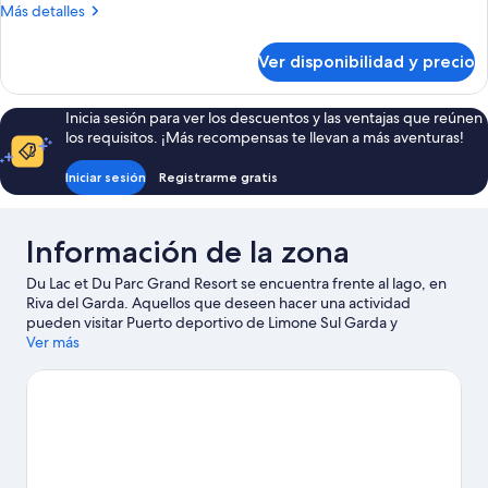
Más
Más detalles
detalles
sobre
Ver disponibilidad y precio
Habitación
Inicia sesión para ver los descuentos y las ventajas que reúnen
los requisitos. ¡Más recompensas te llevan a más aventuras!
Iniciar sesión
Registrarme gratis
Información de la zona
Du Lac et Du Parc Grand Resort se encuentra frente al lago, en
Riva del Garda. Aquellos que deseen hacer una actividad
pueden visitar Puerto deportivo de Limone Sul Garda y
Teleférico Malcesine-Monte Baldo, mientras que quienes
Ver más
quieran apreciar la belleza natural del área pueden visitar Lago
Ledro. ¿Viajas con niños? No te pierdas Jardín botánico de Arco
y Cooperativa Agrícola Possidenti Oliveti. En la zona puedes
practicar actividades como windsurf, o disfrutar del aire libre
mientras haces escalada en roca y bici de montaña.
Visitar
nuestra guía de viaje de Riva del Garda