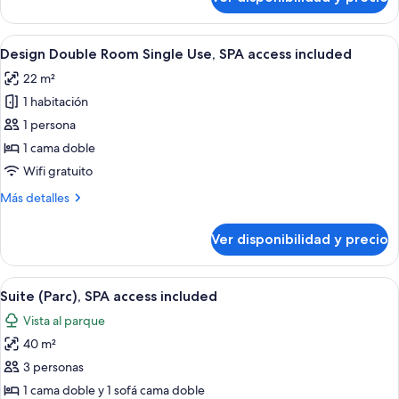
Design
included
Double
Room,
Ver
Una habitación de hotel con una cama, 
4
SPA
Design Double Room Single Use, SPA access included
todas
access
22 m²
included
las
1 habitación
fotos
de
1 persona
Design
1 cama doble
Double
Wifi gratuito
Room
Más
Más detalles
Single
detalles
Use,
sobre
Ver disponibilidad y precio
Design
SPA
Double
access
Room
Ver
Una habitación de hotel moderna con so
included
7
Single
Suite (Parc), SPA access included
todas
Use,
Vista al parque
SPA
las
access
40 m²
fotos
included
de
3 personas
Suite
1 cama doble y 1 sofá cama doble