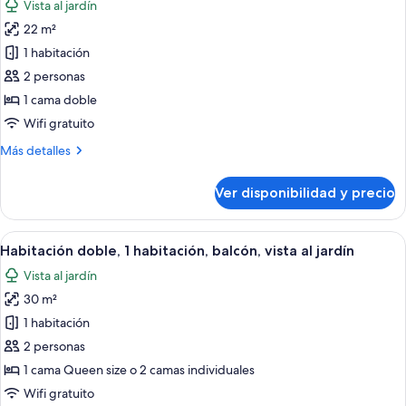
Vista al jardín
access
las
included
22 m²
fotos
de
1 habitación
Habitación
2 personas
doble
1 cama doble
superior
Wifi gratuito
Más
Más detalles
detalles
sobre
Ver disponibilidad y precio
Habitación
doble
superior
Ver
Un dormitorio moderno con una cama g
6
Habitación doble, 1 habitación, balcón, vista al jardín
todas
Vista al jardín
las
30 m²
fotos
de
1 habitación
Habitación
2 personas
doble,
1 cama Queen size o 2 camas individuales
1
Wifi gratuito