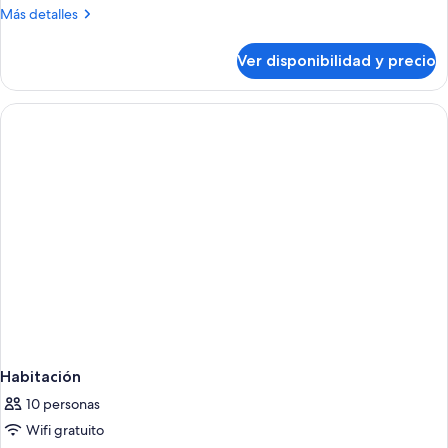
Más
Más detalles
detalles
sobre
Ver disponibilidad y precio
Habitación
Habitación
10 personas
Wifi gratuito