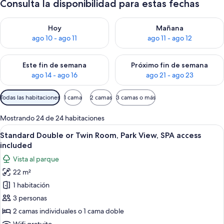
Consulta la disponibilidad para estas fechas
Consulta la disponibilidad para hoy ago 10 - ago 11
Consulta la disponibilidad par
Hoy
Mañana
ago 10 - ago 11
ago 11 - ago 12
Consulta la disponibilidad para este fin de semana ago 14 - ag
Consulta la disponibilidad pa
Este fin de semana
Próximo fin de semana
ago 14 - ago 16
ago 21 - ago 23
Filtros
Todas las habitaciones
1 cama
2 camas
3 camas o más
disponibles
para
Mostrando 24 de 24 habitaciones
las
Ver
Habitación de hotel con cama, escritorio
8
Standard Double or Twin Room, Park View, SPA access
habitaciones
todas
included
las
Vista al parque
fotos
22 m²
de
1 habitación
Standard
Double
3 personas
or
2 camas individuales o 1 cama doble
Twin