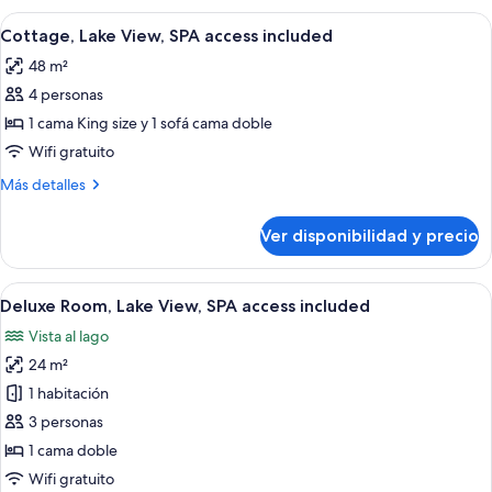
access
2
Ver
Un patio moderno al aire libre con sil
included
14
Bathrooms,
Cottage, Lake View, SPA access included
todas
SPA
48 m²
access
las
included
4 personas
fotos
de
1 cama King size y 1 sofá cama doble
Cottage,
Wifi gratuito
Lake
Más
Más detalles
View,
detalles
SPA
sobre
Ver disponibilidad y precio
Cottage,
access
Lake
included
View,
Ver
Una habitación de hotel moderna con un
6
SPA
Deluxe Room, Lake View, SPA access included
todas
access
Vista al lago
included
las
24 m²
fotos
de
1 habitación
Deluxe
3 personas
Room,
1 cama doble
Lake
Wifi gratuito