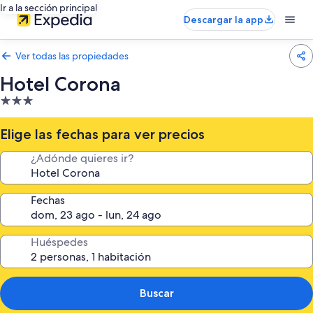
Ir a la sección principal
Descargar la app
Ver todas las propiedades
Hotel Corona
Propiedad
de
3.0
Elige las fechas para ver precios
estrellas
¿Adónde quieres ir?
Fechas
Huéspedes
Buscar