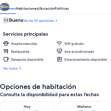
erior
Siguiente
33+
Resumen
Habitaciones
Ubicación
Políticas
Opiniones
Buena
7,2
Ver las 20 opiniones
7,2 de 10
Servicios principales
Acepta mascotas
Wifi gratuito
Restaurante
Aire acondicionado
Desayuno disponible
Estacionamiento disponible
Bar (en la propiedad)
Ver todos
Opciones de habitación
Consulta la disponibilidad para estas fechas
Consulta la disponibilidad para hoy ago 9 - ago 10
Consulta la disponibilidad par
Hoy
Mañana