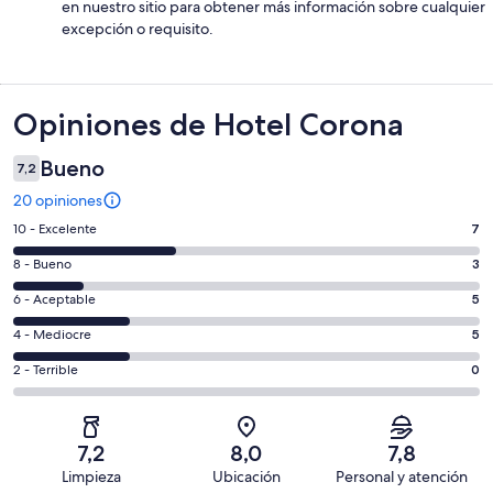
en nuestro sitio para obtener más información sobre cualquier
excepción o requisito.
Opiniones
Opiniones de Hotel Corona
Bueno
7,2
20 opiniones
Evaluación:
10 - Excelente
7
10
Evaluación:
8 - Bueno
3
-
8
Excelente.
Evaluación:
6 - Aceptable
5
-
7
6
Bueno.
Evaluación:
4 - Mediocre
5
de
-
3
4
20
Aceptable.
Evaluación:
2 - Terrible
0
de
-
opiniones
5
2
20
Mediocre.
de
-
opiniones
5
20
Terrible.
de
7,2
8,0
7,8
opiniones
0
20
Limpieza
Ubicación
Personal y atención
de