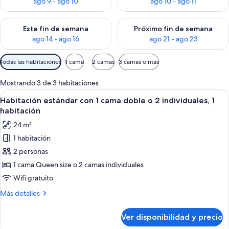
ago 9 - ago 10
ago 10 - ago 11
Consulta la disponibilidad para este fin de semana ago 14 - ag
Consulta la disponibilidad pa
Este fin de semana
Próximo fin de semana
ago 14 - ago 16
ago 21 - ago 23
Filtros
Todas las habitaciones
1 cama
2 camas
3 camas o más
disponibles
para
Mostrando 3 de 3 habitaciones
las
Ver
Habitación de hotel con cama, escritori
9
Habitación estándar con 1 cama doble o 2 individuales, 1
habitaciones
todas
habitación
las
24 m²
fotos
1 habitación
de
2 personas
Habitación
estándar
1 cama Queen size o 2 camas individuales
con
Wifi gratuito
1
Más
Más detalles
cama
detalles
doble
sobre
Ver disponibilidad y precio
Habitación
o