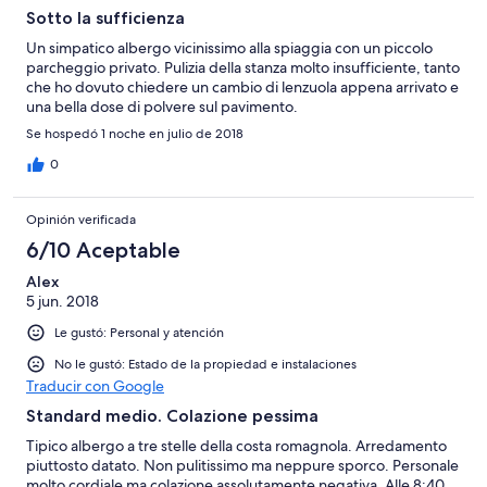
Sotto la sufficienza
Un simpatico albergo vicinissimo alla spiaggia con un piccolo
parcheggio privato. Pulizia della stanza molto insufficiente, tanto
che ho dovuto chiedere un cambio di lenzuola appena arrivato e
una bella dose di polvere sul pavimento.
Se hospedó 1 noche en julio de 2018
0
Opinión verificada
6/10 Aceptable
Alex
5 jun. 2018
Le gustó: Personal y atención
No le gustó: Estado de la propiedad e instalaciones
Traducir con Google
Standard medio. Colazione pessima
Tipico albergo a tre stelle della costa romagnola. Arredamento
piuttosto datato. Non pulitissimo ma neppure sporco. Personale
molto cordiale ma colazione assolutamente negativa. Alle 8:40