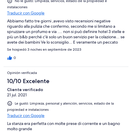
No le gustó: Limpieza, servicios, estado de la propiedad e
instalaciones
Traducir con Google
Abbiamo fatto tre giorni ,avevo visto recensioni negative
riguardo alla pulizia che confermo, secondo me si limitano a
spruzzare un profumo e via .... non si può definire hotel 3 stelle e
più un b&b perché c'è solo un buon servizio per la colazione... se
avete dei bambini Ve lo sconsiglio... E veramente un peccato
perché la posizione è ottima vicino alla spiaggia convenzionata
Se hospedó 3 noches en septiembre de 2023
anche i ragazzi alla reception gentilissimi...
0
Opinión verificada
10/10 Excelente
Cliente verificado
21 jul. 2021
Le gustó: Limpieza, personal y atención, servicios, estado de la
propiedad e instalaciones
Traducir con Google
La stanza era perfetta con molte prese di corrente e un bagno
molto grande