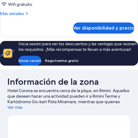
1
Wifi gratuito
habitación
Más
Más detalles
detalles
sobre
Ver disponibilidad y precio
Habitación
cuádruple,
1
Inicia sesión para ver los descuentos y las ventajas que reúnen
habitación
los requisitos. ¡Más recompensas te llevan a más aventuras!
Iniciar sesión
Registrarme gratis
Información de la zona
Hotel Corona se encuentra cerca de la playa, en Rímini. Aquellos
que deseen hacer una actividad pueden ir a Rimini Terme y
Kartódromo Go-kart Pista Miramare, mientras que quienes
quieran apreciar la belleza natural del área pueden visitar Playa
Ver más
de Rímini y Playa libre. Asiste a un evento o partido en Circuito
de Misano Marco Simoncelli, y haz algo de tiempo para conocer
Italia en Miniatura, una de las atracciones imperdibles del lugar.
Visitar nuestra guía de viaje de Rímini