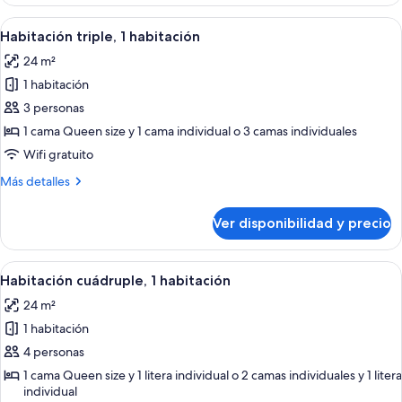
estándar
2
con
Ver
Habitación de hotel con televisión, dos
individuales,
7
1
Habitación triple, 1 habitación
todas
cama
1
24 m²
doble
las
habitación
o
1 habitación
fotos
2
de
3 personas
individuales,
Habitación
1
1 cama Queen size y 1 cama individual o 3 camas individuales
habitación
triple,
Wifi gratuito
1
Más
Más detalles
habitación
detalles
sobre
Ver disponibilidad y precio
Habitación
triple,
1
Ver
Una habitación de hotel con dos camas 
9
habitación
Habitación cuádruple, 1 habitación
todas
24 m²
las
1 habitación
fotos
de
4 personas
Habitación
1 cama Queen size y 1 litera individual o 2 camas individuales y 1 litera
individual
cuádruple,