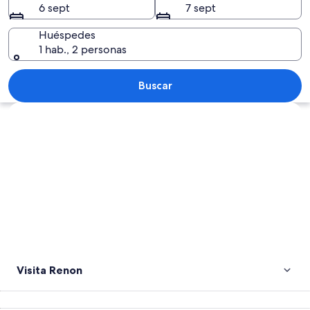
6 sept
7 sept
Huéspedes
1 hab., 2 personas
Un extenso complejo de templos con u
Buscar
Ver mapa
Visita Renon