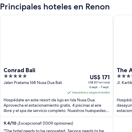
Principales hoteles en Renon
Conrad Bali
The Anva
Conrad Bali
The A
5
Del
5
US$ 171
out
6
out
Jalan Pratama 168 Nusa Dua Bali
Jl. Karti
US$ 207 en total
6 sept. - 7 sept.
of
sept
of
impuestos y cargos incluidos
5
al
5
Hospédate en este resort de lujo en Isla Nusa Dua.
Hospédat
7
Aprovecha el estacionamiento gratis, 4 piscinas al aire
desayuno
sept,
libre y el spa de servicio completo. Nuestros huéspedes
estacio
el
...
...
precio
9,4
/
10
¡Excepcional! (1009 opiniones)
por
"The hotel needs to be renovated. Service needs to be