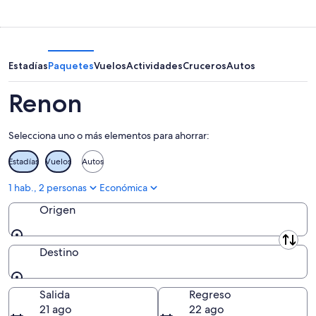
esta
Renon
propiedades
noche,
para
en
7
mañana
Renon
ago
por
para
-
la
este
Estadías
Paquetes
Vuelos
Actividades
Cruceros
Autos
8
noche,
fin
ago
8
de
Renon
ago
semana,
-
7
Selecciona uno o más elementos para ahorrar:
9
ago
ago
-
Estadías
Vuelos
Autos
9
ago
1 hab., 2 personas
Económica
Origen
Origen
Destino
Destino
Salida
Regreso
21 ago
22 ago