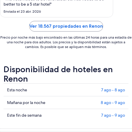
noche
better to be a 5 star hotel"
es
Enviada el 23 abr. 2026
de
US$ 171
Ver 18.567 propiedades en Renon
Precio por noche más bajo encontrado en las últimas 24 horas para una estadía de
una noche para dos adultos. Los precios y la disponibilidad están sujetos a
cambios. Es posible que se apliquen más términos.
Disponibilidad de hoteles en
Renon
Ver
Esta noche
7 ago - 8 ago
precios
de
Ver
Mañana por la noche
8 ago - 9 ago
propiedades
precios
en
de
Ver
Este fin de semana
7 ago - 9 ago
Renon
propiedades
precios
para
en
de