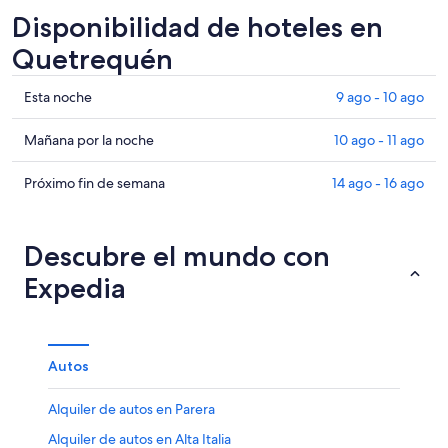
Disponibilidad de hoteles en
Quetrequén
Ver
Esta noche
9 ago - 10 ago
precios
de
Ver
Mañana por la noche
10 ago - 11 ago
propiedades
precios
en
de
Ver
Próximo fin de semana
14 ago - 16 ago
Quetrequén
propiedades
precios
para
en
de
esta
Quetrequén
propiedades
Descubre el mundo con
noche,
para
en
Expedia
9
mañana
Quetrequén
ago
por
para
-
la
el
10
noche,
próximo
Autos
ago
10
fin
ago
de
Alquiler de autos en Parera
-
semana,
11
14
Alquiler de autos en Alta Italia