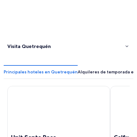
Visita Quetrequén
Principales hoteles en Quetrequén
Alquileres de temporada e
Unit Santa Rosa
Calfucura A