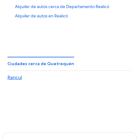
ago
ago
Alquiler de autos cerca de Departamento Realicó
-
16
Alquiler de autos en Realicó
ago
Ciudades cerca de Quetrequén
Rancul