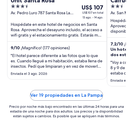
Unit Santa Rosa
Calfucu
3.5
Del
2.5
US$ 107
out
13
out
Av. Pedro Luro 787 Santa Rosa La
Av. San Mar
US$ 107 en total
Pampa
13 ago. - 14 ago.
of
ago
of
Hospédate e
Hospédate en este hotel de negocios en Santa
5
al
5
Aprovecha el
Rosa. Aprovecha el desayuno incluido, el acceso a
14
disponible l
wifi gratis y el estacionamiento gratis. Estarás muy
Estarás muy 
ago,
cerca de ...
el
7,2
/
10
¡Buen
9
/
10
¡Magnífico! (177 opiniones)
Un hotel q
precio
dos estrel
"El hotel parece diferente a las fotos que lo que
por
es. Cuando llegué a mi habitación, estaba llena de
noche
"Voy a conta
insectos. Pedí que limpiaran y en vez de moverlo
8 y 9 de No
es
para hacerlo solo sacudieron en frente de mí y los
estaba calif
Enviada el 3 ago. 2026
de
insectos caían sobre mis cosas. Además habían
creo que lle
Enviada el 11 
US$ 107
pelos en el baño y en la cama y las toallas estaban
grande que 
..."
bien llegue 
no pude, el
Ver 19 propiedades en La Pampa
que yo ya ha
diario y no m
Precio por noche más bajo encontrado en las últimas 24 horas para una
estadía de una noche para dos adultos. Los precios y la disponibilidad
están sujetos a cambios. Es posible que se apliquen más términos.