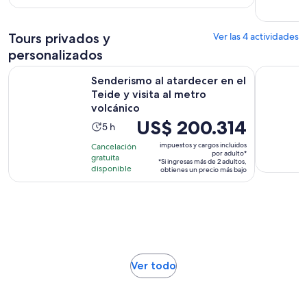
de
US$ 58.713.
Tours privados y
por
Ver las 4 actividades
adulto
personalizados
Senderismo al atardecer en el Teide y visita al metro volcáni
Tour Privad
Senderismo al atardecer en el
Teide y visita al metro
volcánico
El
US$ 200.314
La
5 h
precio
actividad
impuestos y cargos incluidos
Cancelación
es
dura
por adulto*
gratuita
*Si ingresas más de 2 adultos,
de
disponible
5
obtienes un precio más bajo
US$ 200.314.
horas
por
adulto*
Se
Ver todo
abrirá
en
una