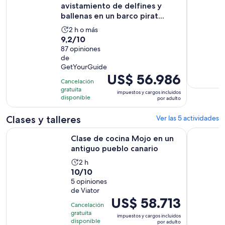
avistamiento de delfines y
ballenas en un barco pirat...
La
2 h o más
9.2
9,2/10
actividad
de
87 opiniones
dura
de
10
2
GetYourGuide
con
horas
El
US$ 56.986
87
Cancelación
precio
gratuita
opiniones
impuestos y cargos incluidos
es
disponible
por adulto
de
US$ 56.986.
Clases y talleres
Ver las 5 actividades
por
Se abrir
Clase de cocina Mojo en un antiguo pueblo canario
Tenerife :
Clase de cocina Mojo en un
adulto
antiguo pueblo canario
La
2 h
10.0
10/10
actividad
de
5 opiniones
dura
de Viator
10
2
El
US$ 58.713
con
horas
Cancelación
precio
5
gratuita
impuestos y cargos incluidos
es
disponible
por adulto
opiniones