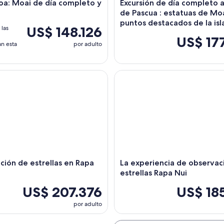
a: Moai de día completo y
Excursión de día completo a 
de Pascua : estatuas de Moa
puntos destacados de la isl
US$ 148.126
las
US$ 17
n esta
por adulto
́n de estrellas en Rapa Nui
La experiencia de observación
ión de estrellas en Rapa
La experiencia de observaci
estrellas Rapa Nui
US$ 207.376
US$ 18
por adulto