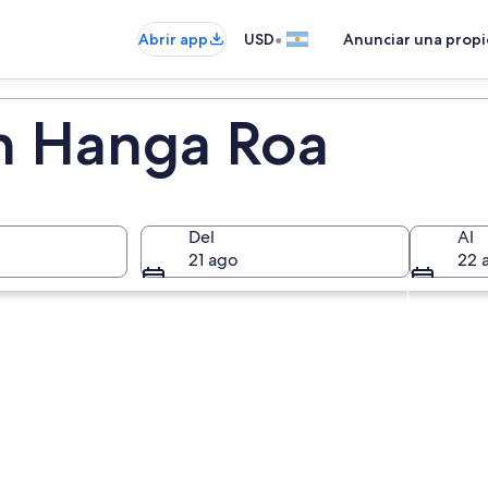
•
Abrir app
USD
Anunciar una prop
n Hanga Roa
Del
Al
21 ago
22 