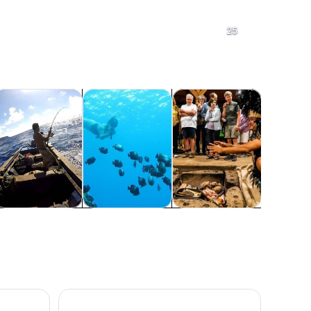
Una hilera de grandes estatuas de piedra en un campo cubierto de hi
Humedal con numerosos pequeñ
25
brirá en una nueva pestaña
Se abrirá en una nueva pestaña
Se abrirá en una nueva pestaña
Se abrirá en una nueva 
es al aire libre
ida silvestre y naturaleza
Actividades acuáticas
Alimentos, bebidas y vida 
Traslados
Una hilera de estatuas Moai en la Isla de Pascua.
Un lago rodeado de colinas verd
ndo y tomando el sol, y una costa rocosa.
Vida silvestre y
Actividades
Alimentos,
Traslados
naturaleza
acuáticas
bebidas y vida
nocturna
Desde Hanga Roa: tour turístico de la cultura Rapa