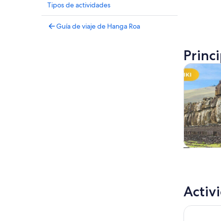
Tipos de actividades
Guía de viaje de Hanga Roa
Princ
Tours y ex
Tours
excursio
un d
Activ
De Hanga 