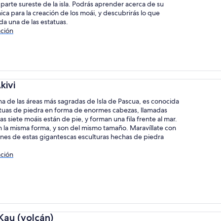
a parte sureste de la isla. Podrás aprender acerca de su
ica para la creación de los moái, y descubrirás lo que
da una de las estatuas.
ción
kivi
na de las áreas más sagradas de Isla de Pascua, es conocida
atuas de piedra en forma de enormes cabezas, llamadas
las siete moáis están de pie, y forman una fila frente al mar.
n la misma forma, y son del mismo tamaño. Maravíllate con
ones de estas gigantescas esculturas hechas de piedra
ción
Kau (volcán)