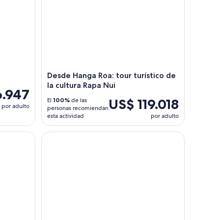
Desde Hanga Roa: tour turístico de
la cultura Rapa Nui
6.947
US$ 119.018
El
100%
de las
por adulto
personas recomiendan
esta actividad
por adulto
a Isla de Pascua : estatuas de Moai y puntos destacados de la is
Tour de 2 días por lo más destacado de Moai y nat