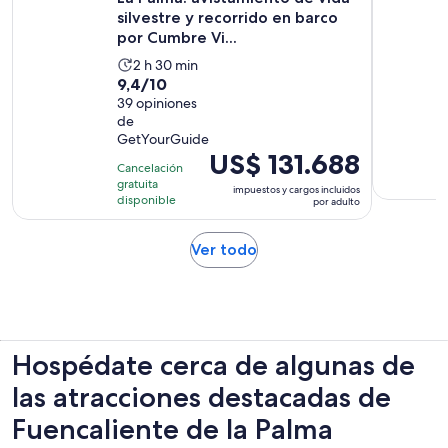
silvestre y recorrido en barco
por Cumbre Vi...
La
2 h 30 min
9.4
9,4/10
actividad
de
39 opiniones
dura
de
10
2
GetYourGuide
con
horas
El
US$ 131.688
39
Cancelación
y
precio
gratuita
opiniones
30
impuestos y cargos incluidos
es
disponible
por adulto
minutos
de
US$ 131.688.
Se
Ver todo
por
abrirá
adulto
en
una
nueva
pestaña
Hospédate cerca de algunas de
las atracciones destacadas de
Fuencaliente de la Palma