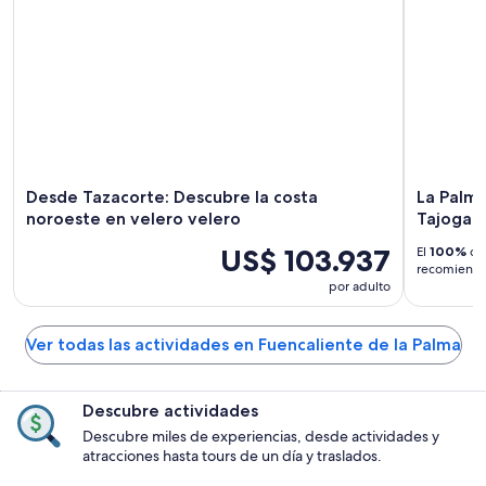
Desde Tazacorte: Descubre la costa
La Palma
noroeste en velero velero
Tajogait
US$ 103.937
El
100%
de 
recomiendan
por adulto
Ver todas las actividades en Fuencaliente de la Palma
Descubre actividades
Descubre miles de experiencias, desde actividades y
atracciones hasta tours de un día y traslados.