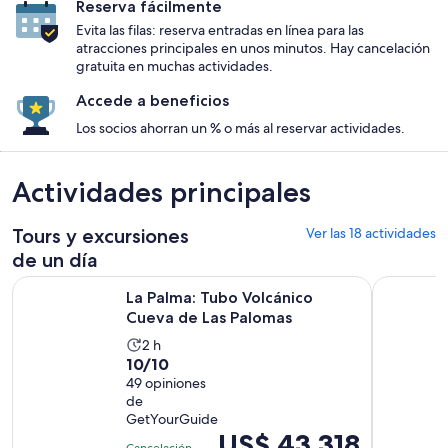
Reserva fácilmente
Evita las filas: reserva entradas en línea para las
atracciones principales en unos minutos. Hay cancelación
gratuita en muchas actividades.
Accede a beneficios
Los socios ahorran un % o más al reservar actividades.
Actividades principales
Tours y excursiones
Ver las 18 actividades
de un día
Se abrirá en
La Palma: Tubo Volcánico Cueva de Las Palomas
La Palma: 
La Palma: Tubo Volcánico
Cueva de Las Palomas
La
2 h
10.0
10/10
actividad
de
49 opiniones
dura
de
10
2
GetYourGuide
con
horas
El
US$ 43.318
49
Cancelación